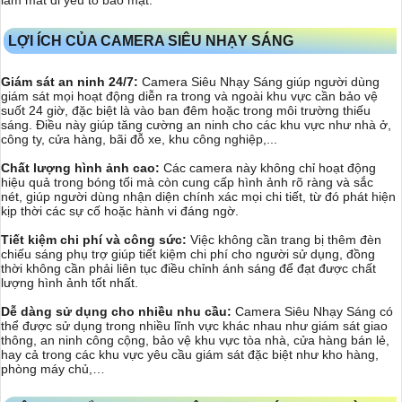
LỢI ÍCH CỦA CAMERA SIÊU NHẠY SÁNG
Giám sát an ninh 24/7:
Camera Siêu Nhạy Sáng giúp người dùng
giám sát mọi hoạt động diễn ra trong và ngoài khu vực cần bảo vệ
suốt 24 giờ, đặc biệt là vào ban đêm hoặc trong môi trường thiếu
sáng. Điều này giúp tăng cường an ninh cho các khu vực như nhà ở,
công ty, cửa hàng, bãi đỗ xe, khu công nghiệp,...
Chất lượng hình ảnh cao:
Các camera này không chỉ hoạt động
hiệu quả trong bóng tối mà còn cung cấp hình ảnh rõ ràng và sắc
nét, giúp người dùng nhận diện chính xác mọi chi tiết, từ đó phát hiện
kịp thời các sự cố hoặc hành vi đáng ngờ.
Tiết kiệm chi phí và công sức:
Việc không cần trang bị thêm đèn
chiếu sáng phụ trợ giúp tiết kiệm chi phí cho người sử dụng, đồng
thời không cần phải liên tục điều chỉnh ánh sáng để đạt được chất
lượng hình ảnh tốt nhất.
Dễ dàng sử dụng cho nhiều nhu cầu:
Camera Siêu Nhạy Sáng có
thể được sử dụng trong nhiều lĩnh vực khác nhau như giám sát giao
thông, an ninh công cộng, bảo vệ khu vực tòa nhà, cửa hàng bán lẻ,
hay cả trong các khu vực yêu cầu giám sát đặc biệt như kho hàng,
phòng máy chủ,…