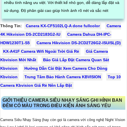
nhiều tính năng ưu việt. Với thiết kế nhỏ gọn, dễ dàng lắp đặt và
sử dụng. Độ phân giải cao giúp hình ảnh rõ nét và sắc nét
Thông Tin:
Canera KX-CF5102LQ-A done fullcolor
Camera
4K Hikvision DS-2CD2183G2-IU
Camera Dahua DH-IPC-
HDW1230T1-S5
Camera Hikvision DS-2CD2T26G2-ISU/SL(D)
KX-A41F Camera Wifi Ngoài Trời Giá Rẻ
Giá Camera
Kbvision Mới Nhất
Báo Giá Lắp Đặt Camera Quan Sát
Kbvision
Hường Dẫn Cài Đặt Xem Camera Cho Dòng
Kbvision
Trung Tâm Bảo Hành Camera KBVISION
Top 10
Camera Kbvision Giá Rẻ Nên Lắp Đặt
GIỚI THIỆU CAMERA SIÊU NHẠY SÁNG GHI HÌNH BAN
ĐÊM CÓ MÀU TRONG ĐIỀU KIỆN ÁNH SÁNG YẾU
Camera Siêu Nhạy Sáng (hay còn gọi là camera với công nghệ Night Vision