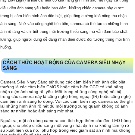
hay Low Light) là loại camera có khả năng ghi hình sắc nét ngay cả trong
điều kiện ánh sáng yếu hoặc ban đêm. Những chiếc camera này được
trang bị cảm biến hình ảnh đặc biệt, giúp tăng cường khả năng thu nhận
ánh sáng. Nhờ vào công nghệ tiên tiến, camera có thể tạo ra những hình
ảnh rõ ràng và chi tiết trong môi trường thiếu sáng mà vẫn đảm bảo chất
lượng, giúp người dùng dễ dàng nhận diện được đối tượng trong mọi tình
huống.
CÁCH THỨC HOẠT ĐỘNG CỦA CAMERA SIÊU NHẠY
SÁNG
Camera Siêu Nhạy Sáng sử dụng các cảm biến hình ảnh đặc biệt,
thường là các cảm biến CMOS hoặc cảm biến CCD có khả năng
nhận diện ánh sáng rất yếu. Một trong những công nghệ nổi bật
trong các camera này là công nghệ hồng ngoại (IR) hoặc công nghệ
cảm biến ánh sáng tự động. Với các cảm biến này, camera có thể ghi
lại những hình ảnh rõ nét dù môi trường xung quanh không có ánh
sáng tự nhiên hoặc ánh sáng mờ nhạt.
Ngoài ra, một số dòng camera còn tích hợp thêm các đèn LED hồng
ngoại, cho phép chiếu sáng một vùng nhất định mà không làm lộ rõ
sự xuất hiện của nó, phù hợp trong việc giám sát an ninh mà không
làm mất đi yếu tố bảo mật.