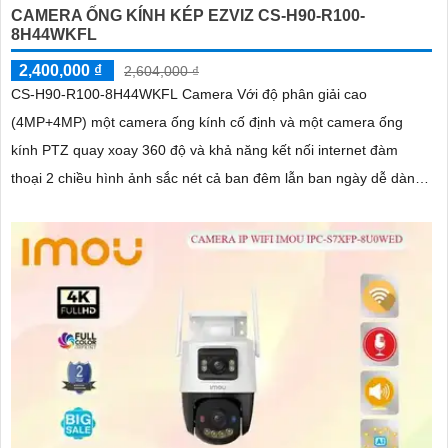
CAMERA ỐNG KÍNH KÉP EZVIZ CS-H90-R100-
8H44WKFL
2,400,000 ₫
2,604,000 ₫
CS-H90-R100-8H44WKFL Camera Với độ phân giải cao
(4MP+4MP) một camera ống kính cố định và một camera ống
kính PTZ quay xoay 360 độ và khả năng kết nối internet đàm
thoại 2 chiều hình ảnh sắc nét cả ban đêm lẫn ban ngày dễ dàng
lắp đặt và sử dụng cho gia đình và văn phòng Camera an ninh
không dây CS-H90-R100-8H44WKFL mang đến sự an toàn và
tiện lợi.