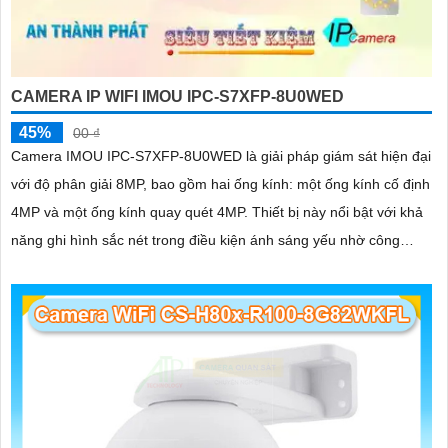
CAMERA IP WIFI IMOU IPC-S7XFP-8U0WED
45%
00 ₫
Camera IMOU IPC-S7XFP-8U0WED là giải pháp giám sát hiện đại
với độ phân giải 8MP, bao gồm hai ống kính: một ống kính cố định
4MP và một ống kính quay quét 4MP. Thiết bị này nổi bật với khả
năng ghi hình sắc nét trong điều kiện ánh sáng yếu nhờ công
nghệ AURORA siêu nhạy sáng