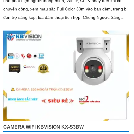
báo phát hiện người thông minh, Wifi IP, Còi & nháy đèn khi có
chuyển động, xem màu sắc Full Color 30m vào ban đêm, trang bị
đèn trợ sáng kép, loa đàm thoại tích hợp, Chống Ngược Sáng
HDR
CAMERA WIFI KBVISION KX-S3BW