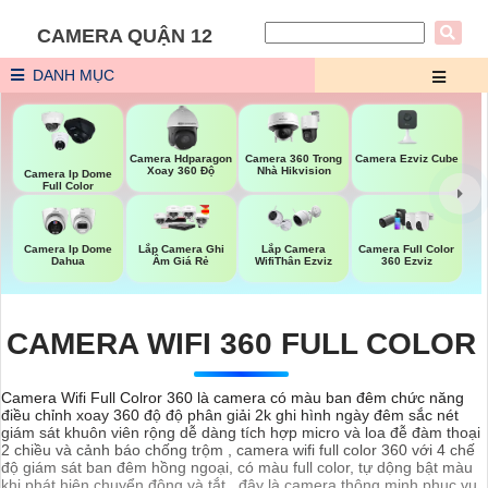
CAMERA QUẬN 12
DANH MỤC
Camera Ezviz Cube
Camera Hdparagon
Camera 360 Trong
Xoay 360 Độ
Nhà Hikvision
Camera Ip Dome
Full Color
Camera Ip Dome
Lắp Camera Ghi
Lắp Camera
Camera Full Color
Dahua
Âm Giá Rẻ
WifiThân Ezviz
360 Ezviz
CAMERA WIFI 360 FULL COLOR
Camera Wifi Full Colror 360 là camera có màu ban đêm chức năng
điều chỉnh xoay 360 độ độ phân giải 2k ghi hình ngày đêm sắc nét
giám sát khuôn viên rộng dễ dàng tích hợp micro và loa đễ đàm thoại
2 chiều và cảnh báo chống trộm , camera wifi full color 360 với 4 chế
độ giám sát ban đêm hồng ngoại, có màu full color, tự dộng bật màu
khi phát hiện chuyển động và tắt . đây là camera thông minh phục vụ