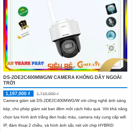
DS-2DE2C400MWG/W CAMERA KHÔNG DÂY NGOÀI
TRỜI
1,197,000 ₫
1,710,000 ₫
Camera giám sát DS-2DE2C400MWG/W với công nghệ ánh sáng
kép, cho phép giám sát ban đêm một cách hiệu quả. Với khả năng
chọn lựa hình ảnh trắng đen hoặc màu, camera này cung cấp wifi
IP, đàm thoại 2 chiều, và hình ảnh sắc nét với chip HYBRID