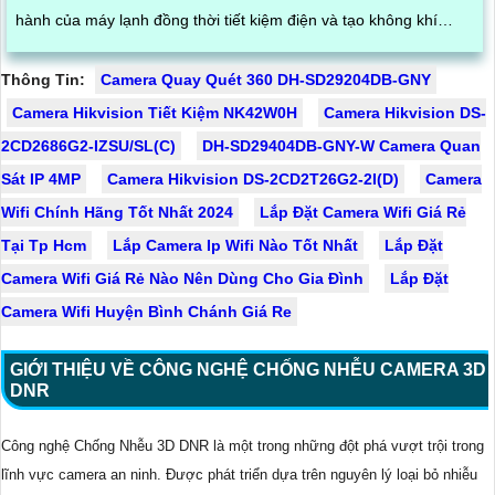
hành của máy lạnh đồng thời tiết kiệm điện và tạo không khí
trong lành chống mùi hôi
Thông Tin:
Camera Quay Quét 360 DH-SD29204DB-GNY
Camera Hikvision Tiết Kiệm NK42W0H
Camera Hikvision DS-
2CD2686G2-IZSU/SL(C)
DH-SD29404DB-GNY-W Camera Quan
Sát IP 4MP
Camera Hikvision DS-2CD2T26G2-2I(D)
Camera
Wifi Chính Hãng Tốt Nhất 2024
Lắp Đặt Camera Wifi Giá Rẻ
Tại Tp Hcm
Lắp Camera Ip Wifi Nào Tốt Nhất
Lắp Đặt
Camera Wifi Giá Rẻ Nào Nên Dùng Cho Gia Đình
Lắp Đặt
Camera Wifi Huyện Bình Chánh Giá Re
GIỚI THIỆU VỀ CÔNG NGHỆ CHỐNG NHỄU CAMERA 3D
DNR
Công nghệ Chống Nhễu 3D DNR là một trong những đột phá vượt trội trong
lĩnh vực camera an ninh. Được phát triển dựa trên nguyên lý loại bỏ nhiễu