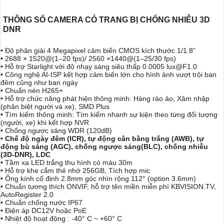
THÔNG SỐ CAMERA CÓ TRANG BỊ CHỐNG NHIỄU 3D
DNR
• Độ phân giải 4 Megapixel cảm biến CMOS kích thước 1/1.8”
• 2688 × 1520@(1–20 fps)/ 2560 ×1440@(1–25/30 fps)
• Hỗ trợ Starlight với độ nhạy sáng siêu thấp 0.0005 lux@F1.0
• Công nghệ AI-ISP kết hợp cảm biến lớn cho hình ảnh vượt trội ban
đêm cũng như ban ngày
• Chuẩn nén H265+
• Hỗ trợ chức năng phát hiện thông minh: Hàng rào ảo, Xâm nhập
(phân biệt người và xe), SMD Plus
• Tìm kiếm thông minh: Tìm kiếm nhanh sự kiện theo từng đối tượng
(người, xe) khi kết hợp NVR
• Chống ngược sáng WDR (120dB)
• Chế độ ngày đêm (ICR), tự động cân bằng trắng (AWB), tự
động bù sáng (AGC), chống ngược sáng(BLC), chống nhiễu
(3D-DNR), LDC
• Tầm xa LED trắng thu hình có màu 30m
• Hỗ trợ khe cắm thẻ nhớ 256GB, Tích hợp mic
• Ống kính cố định 2.8mm góc nhìn rộng 112° (option 3.6mm)
• Chuẩn tương thích ONVIF, hỗ trợ tên miền miễn phí KBVISION.TV,
AutoRegister 2.0
• Chuẩn chống nước IP67
• Điện áp DC12V hoặc PoE
• Nhiệt độ hoạt động : -40° C ~ +60° C