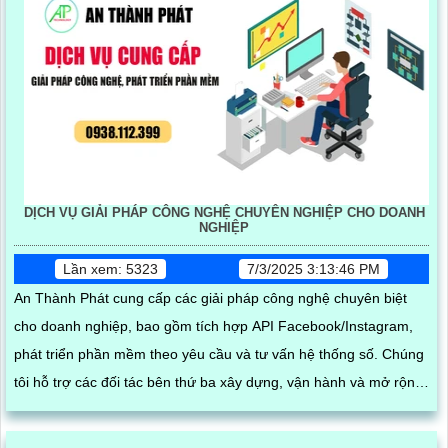
DỊCH VỤ GIẢI PHÁP CÔNG NGHỆ CHUYÊN NGHIỆP CHO DOANH
NGHIỆP
Lần xem: 5323
7/3/2025 3:13:46 PM
An Thành Phát cung cấp các giải pháp công nghệ chuyên biệt
cho doanh nghiệp, bao gồm tích hợp API Facebook/Instagram,
phát triển phần mềm theo yêu cầu và tư vấn hệ thống số. Chúng
tôi hỗ trợ các đối tác bên thứ ba xây dựng, vận hành và mở rộng
hệ thống trên nền tảng mạng xã hội, giúp tối ưu hóa quy trình
kinh doanh và kết nối khách hàng hiệu quả trong thời đại số