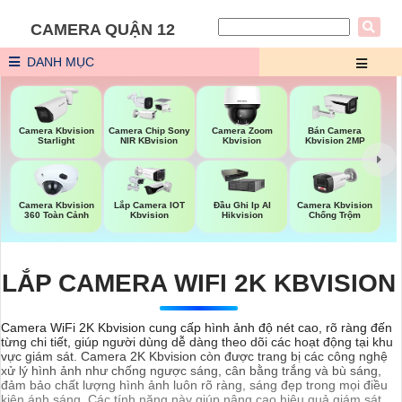
CAMERA QUẬN 12
DANH MỤC
Camera Kbvision
Camera Chip Sony
Camera Zoom
Bán Camera
Starlight
NIR KBvision
Kbvision
Kbvision 2MP
Camera Kbvision
Lắp Camera IOT
Đầu Ghi Ip AI
Camera Kbvision
360 Toàn Cảnh
Kbvision
Hikvision
Chống Trộm
LẮP CAMERA WIFI 2K KBVISION
Camera WiFi 2K Kbvision cung cấp hình ảnh độ nét cao, rõ ràng đến
từng chi tiết, giúp người dùng dễ dàng theo dõi các hoạt động tại khu
vực giám sát. Camera 2K Kbvision còn được trang bị các công nghệ
xử lý hình ảnh như chống ngược sáng, cân bằng trắng và bù sáng,
đảm bảo chất lượng hình ảnh luôn rõ ràng, sáng đẹp trong mọi điều
kiện ánh sáng. Các tính năng này giúp nâng cao hiệu quả giám sát