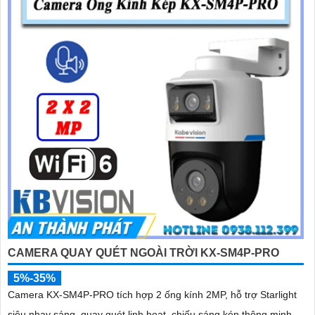
'
CAMERA QUAY QUÉT NGOÀI TRỜI KX-SM4P-PRO
5%-35%
Camera KX-SM4P-PRO tích hợp 2 ống kính 2MP, hỗ trợ Starlight
siêu nhạy sáng, quay quét linh hoạt, chiếu sáng kép thông minh