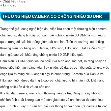
• Chất liệu nhựa
+ kim loại.
THƯƠNG HIỆU CAMERA CÓ CHỐNG NHIỄU 3D DNR
Trong thế giới công nghệ hiện đại, việc lựa chọn một thương hiệu camera
chất lượng, đáng tin cậy với cảm biến chống nhiễu 3D DNR là một yếu tố
quan trọng đối với hệ thống giám sát an ninh. Trên thị trường, có những
thương hiệu nổi tiếng như Dahua, KBVision, Hikvision... tất cả đều được
đánh giá cao với khả năng chống nhiễu 3D DNR hiệu quả.
Cảm biến 3D DNR giúp loại bỏ nhiễu và hình ảnh sắc nét, rõ ràng ngay cả
trong điều kiện ánh sáng yếu. Tuy nhiên, để đạt được hiệu suất tối ưu, việc
chọn lựa thương hiệu đáng tin cậy là quan trọng. Camera của Dahua và
Hikvision luôn được đánh giá cao với chất lượng hình ảnh tốt, khả năng
chống nhiễu ổn định và độ bền cao.
Khi lắp đặt camera, việc chọn thương hiệu uy tín, đáng tin cậy không
chỉhình ảnh chất lượng cao mà còn giúp bảo vệ an ninh và tài sản hiệu
quả. Chính vì vậy, tư vấn tìm hiểu kỹ thông tin và chọn lựa camera từ các