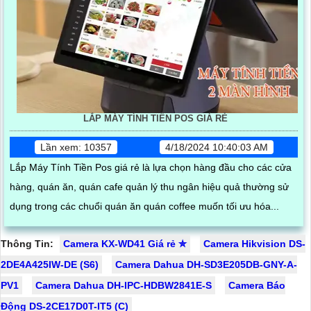
LẮP MÁY TÍNH TIỀN POS GIÁ RẺ
Lần xem: 10357
4/18/2024 10:40:03 AM
Lắp Máy Tính Tiền Pos giá rẻ là lựa chọn hàng đầu cho các cửa
hàng, quán ăn, quán cafe quản lý thu ngân hiệu quả thường sử
dụng trong các chuổi quán ăn quán coffee muốn tối ưu hóa...
Thông Tin:
Camera KX-WD41 Giá rẻ ✮
Camera Hikvision DS-
2DE4A425IW-DE (S6)
Camera Dahua DH-SD3E205DB-GNY-A-
PV1
Camera Dahua DH-IPC-HDBW2841E-S
Camera Báo
Động DS-2CE17D0T-IT5 (C)