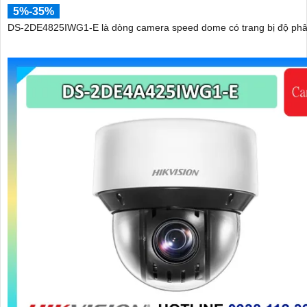
5%-35%
DS-2DE4825IWG1-E là dòng camera speed dome có trang bị độ phân