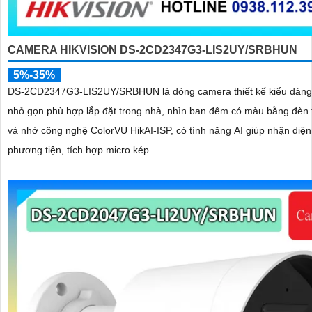
CAMERA HIKVISION DS-2CD2347G3-LIS2UY/SRBHUN
5%-35%
DS-2CD2347G3-LIS2UY/SRBHUN là dòng camera thiết kế kiểu dán
nhỏ gọn phù hợp lắp đặt trong nhà, nhìn ban đêm có màu bằng đèn 
và nhờ công nghệ ColorVU HikAI-ISP, có tính năng AI giúp nhận diện
phương tiện, tích hợp micro kép