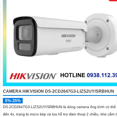
CAMERA HIKVISION DS-2CD2647G3-LIZS2UY/SRBHUN
5%-35%
DS-2CD2647G3-LIZS2UY/SRBHUN là dòng camera ống kính có thể 
đến 4x, trang bị micro kép và loa hỗ trợ đàm thoại 2 chiều, khe cắm 