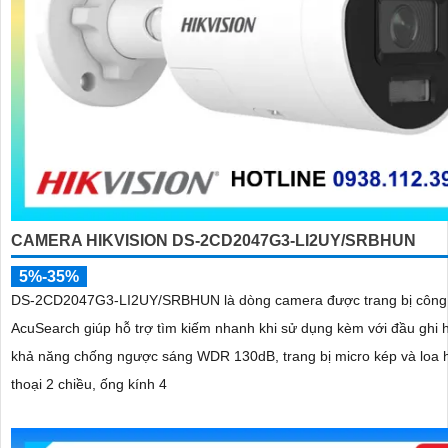
CAMERA HIKVISION DS-2CD2047G3-LI2UY/SRBHUN
5%-35%
DS-2CD2047G3-LI2UY/SRBHUN là dòng camera được trang bị công
AcuSearch giúp hỗ trợ tìm kiếm nhanh khi sử dụng kèm với đầu ghi 
khả năng chống ngược sáng WDR 130dB, trang bị micro kép và loa 
thoại 2 chiều, ống kính 4