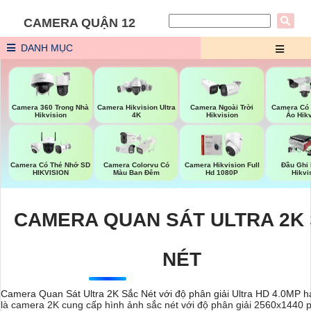
CAMERA QUẬN 12
DANH MỤC
Camera 360 Trong Nhà
Camera Hikvision Ultra
Camera Ngoài Trời
Camera Có
Hikvision
4K
Hikvision
Ảo Hik
Camera Có Thẻ Nhớ SD
Camera Colorvu Có
Camera Hikvision Full
Đầu Ghi
HIKVISION
Màu Ban Đêm
Hd 1080P
Hikvi
CAMERA QUAN SÁT ULTRA 2K
NÉT
Camera Quan Sát Ultra 2K Sắc Nét với độ phân giải Ultra HD 4.0MP h
là camera 2K cung cấp hình ảnh sắc nét với độ phân giải 2560x1440 p