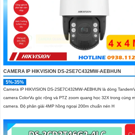
CAMERA IP HIKVISION DS-2SE7C432MW-AEBHUN
5%-35%
Camera IP HIKVISION DS-2SE7C432MW-AEBHUN là dòng TandemV
camera ColorVu góc rộng và PTZ zoom quang học 32X trong cùng m
camera. Độ phân giải 4MP hồng ngoại 200m chuẩn nén H