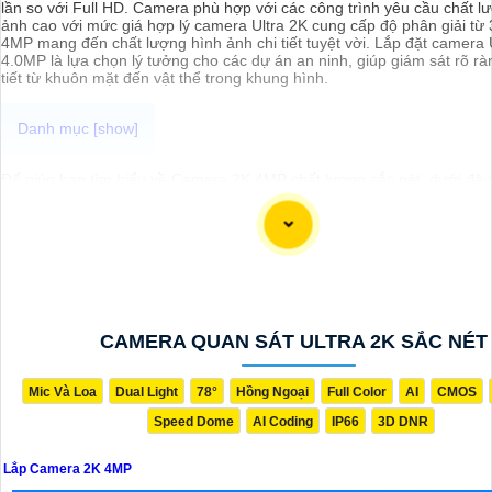
lần so với Full HD. Camera phù hợp với các công trình yêu cầu chất l
ảnh cao với mức giá hợp lý camera Ultra 2K cung cấp độ phân giải t
4MP mang đến chất lượng hình ảnh chi tiết tuyệt vời. Lắp đặt camera 
4.0MP là lựa chọn lý tưởng cho các dự án an ninh, giúp giám sát rõ rà
tiết từ khuôn mặt đến vật thể trong khung hình.
Để giúp bạn tìm hiểu về Camera 2K 4MP chất lượng sắc nét, dưới đây
thông tin cơ bản và lời giới thiệu về sản phẩm:
- Camera 2K 4MP là loại camera có độ phân giải cao, cho hình ảnh rõ 
nét, giúp quan sát và giám sát một cách chi tiết và chính xác.
- Với công nghệ 2K, camera này cung cấp hình ảnh chất lượng cao vớ
giải 4MP, cho khả năng zoom và phóng to ảnh mà vẫn giữ được chất 
ảnh.
- Camera 2K 4MP thường được sử dụng trong việc giám sát và an ninh
khu vực như văn phòng, cửa hàng, nhà ở, bãi đậu xe, v.v.
- Tính năng quan trọng của camera này bao gồm hồng ngoại ban đêm
CAMERA QUAN SÁT ULTRA 2K SẮC NÉT
nước, chống bụi, ghi hình liên tục hoặc theo chuyển động, tích hợp cô
cho việc nhận diện khuôn mặt, phát hiện chuyển động, v.v.
Quý vị có thể tìm hiểu thêm về các tính năng cụ thể và lựa chọn sản 
Mic Và Loa
Dual Light
78°
Hồng Ngoại
Full Color
AI
CMOS
hợp với nhu cầu của mình thông qua các nhà cung cấp thiết bị an ninh
Speed Dome
AI Coding
IP66
3D DNR
các trang thương mại điện tử uy tín.
Lắp Camera 2K 4MP