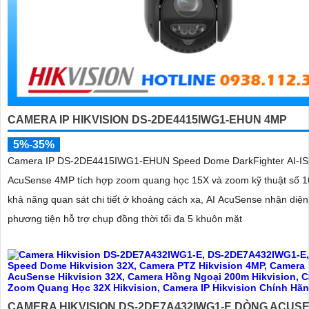
CAMERA IP HIKVISION DS-2DE4415IWG1-EHUN 4MP
5%-35%
Camera IP DS-2DE4415IWG1-EHUN Speed Dome DarkFighter AI-I
AcuSense 4MP tích hợp zoom quang học 15X và zoom kỹ thuật số 1
khả năng quan sát chi tiết ở khoảng cách xa, AI AcuSense nhận diện
phương tiện hỗ trợ chụp đồng thời tối đa 5 khuôn mặt
CAMERA HIKVISION DS-2DE7A432IWG1-E DÒNG ACUS