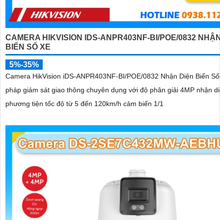
CAMERA HIKVISION IDS-ANPR403NF-BI/POE/0832 NHẬN
BIỂN SỐ XE
5%-35%
Camera HikVision iDS-ANPR403NF-BI/POE/0832 Nhận Diện Biển Số X
pháp giám sát giao thông chuyên dụng với độ phân giải 4MP nhận di
phương tiện tốc độ từ 5 đến 120km/h cảm biến 1/1