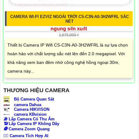
CAMERA WI-FI EZVIZ NGOÀI TRỜI CS-C3N-A0-3H2WFRL SẮC
NÉT
ngung s₫n xu₫t
1,675,000 ₫
Thiết bị Camera IP Wifi CS-C3N-A0-3H2WFRL là sự lựa chọn
hoàn hảo với chất lượng sắc nét lên đến 2.0 megapixel. Với
khả năng xem ban đêm nhờ công nghệ hồng ngoại 30m,
camera này...
THƯƠNG HIỆU CAMERA
Bộ Camera Quan Sát
camera Dahua
Camera HIKVISON
camera KBvision
️🎤️
Lắp Camera Có Thu Âm
📶
Lắp Camera IP Không Dây
🕵️
Camera Zoom Quang
🧛‍♀️
Camera Tích Hợp AI