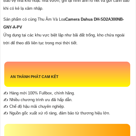
Bảo vệ nhà kho hoặc nhà vườn, ghi lại hình ảnh rõ nét và gửi cảnh báo
khi có kẻ lạ xâm nhập.
Sản phẩm có cùng Thu Âm Và Loa
Camera Dahua DH-SD2A300NB-
GNY-A-PV
Ứng dụng tại các khu vực biệt lập như bãi đất trống, kho chứa ngoài
trời để theo dõi liên tục trong mọi thời tiết.
AN THÀNH PHÁT CAM KẾT
✍️ Hàng mới 100% Fullbox, chính hãng.
✍️ Nhiều chương trình ưu đãi hấp dẫn.
✍️ Chế độ hậu mãi chuyên nghiệp.
✍️ Nguồn gốc xuất xứ rõ ràng, đảm bảo từ thương hiệu lớn.