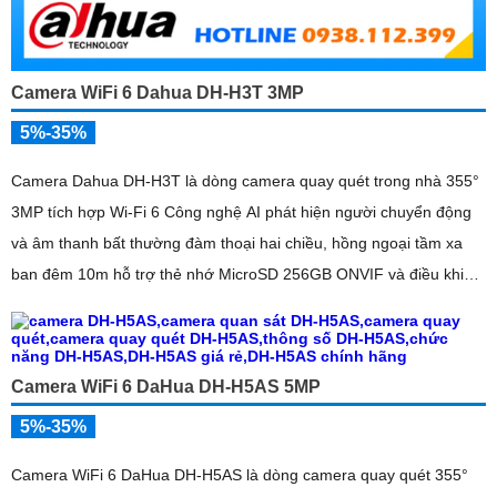
Camera WiFi 6 Dahua DH-H3T 3MP
5%-35%
Camera Dahua DH-H3T là dòng camera quay quét trong nhà 355°
3MP tích hợp Wi-Fi 6 Công nghệ AI phát hiện người chuyển động
và âm thanh bất thường đàm thoại hai chiều, hồng ngoại tầm xa
ban đêm 10m hỗ trợ thẻ nhớ MicroSD 256GB ONVIF và điều khiển
từ xa qua ứng dụng DMSS
Camera WiFi 6 DaHua DH-H5AS 5MP
5%-35%
Camera WiFi 6 DaHua DH-H5AS là dòng camera quay quét 355°