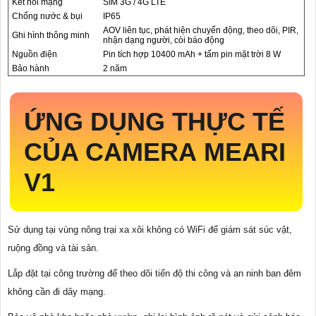
Kết nối mạng
SIM 3G / 4G LTE
Chống nước & bụi
IP65
AOV liên tục, phát hiện chuyển động, theo dõi, PIR,
Ghi hình thông minh
nhận dạng người, còi báo động
Nguồn điện
Pin tích hợp 10400 mAh + tấm pin mặt trời 8 W
Bảo hành
2 năm
ỨNG DỤNG THỰC TẾ
CỦA CAMERA MEARI
V1
Sử dụng tại vùng nông trại xa xôi không có WiFi để giám sát súc vật,
ruộng đồng và tài sản.
Lắp đặt tại công trường để theo dõi tiến độ thi công và an ninh ban đêm
không cần đi dây mạng.