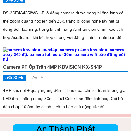
5%-35%
DS-2DE4A425IWG1-E là dòng camera được trang bị ống kính có
thể zoom quang học lên đến 25x, trang bị công nghệ lấy nét tự
động Self-learning, trang bị tính năng Ai nhận diện chính xác tích
hợp AcuSearch khi kết hợp chung với đầu ghi hình, nhìn ban đêm
bằng hồng ngoại 50m
Camera PT Ốp Trần 4MP KBVISION KX-S44P
5%-35%
Liên hệ
4MP sắc nét + quay ngang 345° – bao quát chi tiết toàn không gian
LED ấm + hồng ngoại 30m – Full Color ban đêm linh hoạt Còi hú +
đèn chớp 10 âm tùy chỉnh – cảnh báo chủ động tức thì
An Thành Phát