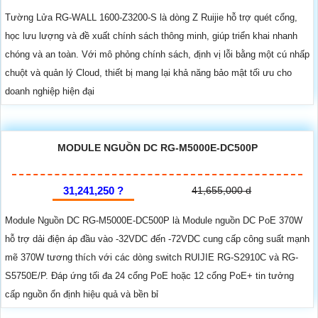
Tường Lửa RG-WALL 1600-Z3200-S là dòng Z Ruijie hỗ trợ quét cổng,
học lưu lượng và đề xuất chính sách thông minh, giúp triển khai nhanh
chóng và an toàn. Với mô phỏng chính sách, định vị lỗi bằng một cú nhấp
chuột và quản lý Cloud, thiết bị mang lại khả năng bảo mật tối ưu cho
doanh nghiệp hiện đại
MODULE NGUỒN DC RG-M5000E-DC500P
31,241,250 ?
41,655,000 d
Module Nguồn DC RG-M5000E-DC500P là Module nguồn DC PoE 370W
hỗ trợ dải điện áp đầu vào -32VDC đến -72VDC cung cấp công suất mạnh
mẽ 370W tương thích với các dòng switch RUIJIE RG-S2910C và RG-
S5750E/P. Đáp ứng tối đa 24 cổng PoE hoặc 12 cổng PoE+ tin tưởng
cấp nguồn ổn định hiệu quả và bền bỉ