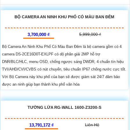
BỘ CAMERA AN NINH KHU PHỐ CÓ MÀU BAN ĐÊM
3,700,000 ₫
5,999,000 ₫
Bộ Camera An Ninh Khu Phố Có Màu Ban Đêm là bộ camera gồm có 4
camera DS-2CE16D0T-EXLPF có dộ phân giải 2MP hỗ trợ
DNR/BLC/HLC, menu OSD, chống ngược sáng DWDR, 4 chuẩn tín hiệu
TVI/AHD/CVI/CVBS có nút chuyển, tiêu chuẩn IP67 chống nước cực tốt.
Với Bộ Camera này khu phố của bạn sẽ được giám sát 24/7 đảm bảo
được an ninh giúp bạn thành khu phố văn hóa
TƯỜNG LỬA RG-WALL 1600-Z3200-S
13,791,172 ₫
Liên Hệ