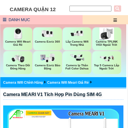
CAMERA QUẬN 12
DANH MỤC
Camera Ezviz 360
Lắp Camera Wifi
Camera Wifi Meari
Camera TPLINK
Trong Nhà
Giá Rẻ
VIGI Ngoài Trời
Camera Theo Dõi
Camera Ezviz Báo
Camera Ip Thân
Top 5 Camera Lắp
Đóng Hàng
Động
Full Color Dahua
Ngoài Trời
Camera Wifi Chính Hãng
Camera Wifi Meari Giá Rẻ
Camera MEARI V1 Tích Hợp Pin Dùng SIM 4G