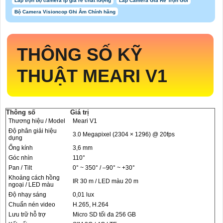
Lắp trọn bộ camera Ip giá rẻ chất lượng
Lắp Camera Giá Rẻ Trọn Gói
Bộ Camera Visioncop Ghi Âm Chính hãng
THÔNG SỐ KỸ
THUẬT MEARI V1
Thông số
Giá trị
Thương hiệu / Model
Meari V1
Độ phân giải hiệu
3.0 Megapixel (2304 × 1296) @ 20fps
dụng
Ống kính
3,6 mm
Góc nhìn
110°
Pan / Tilt
0° ~ 350° / –90° ~ +30°
Khoảng cách hồng
IR 30 m / LED màu 20 m
ngoại / LED màu
Độ nhạy sáng
0,01 lux
Chuẩn nén video
H.265, H.264
Lưu trữ hỗ trợ
Micro SD tối đa 256 GB