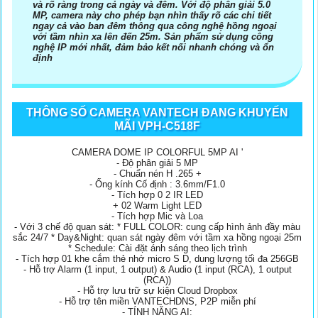
và rõ ràng trong cả ngày và đêm. Với độ phân giải 5.0
MP, camera này cho phép bạn nhìn thấy rõ các chi tiết
ngay cả vào ban đêm thông qua công nghệ hồng ngoại
với tầm nhìn xa lên đến 25m. Sản phẩm sử dụng công
nghệ IP mới nhất, đảm bảo kết nối nhanh chóng và ổn
định
THÔNG SỐ CAMERA VANTECH ĐANG KHUYẾN
MÃI VPH-C518F
CAMERA DOME IP COLORFUL 5MP AI '
- Độ phân giải 5 MP
- Chuẩn nén H .265 +
- Ống kính Cố định : 3.6mm/F1.0
- Tích hợp 0 2 IR LED
+ 02 Warm Light LED
- Tích hợp Mic và Loa
- Với 3 chế độ quan sát: * FULL COLOR: cung cấp hình ảnh đầy màu
sắc 24/7 * Day&Night: quan sát ngày đêm với tầm xa hồng ngoại 25m
* Schedule: Cài đặt ánh sáng theo lịch trình
- Tích hợp 01 khe cắm thẻ nhớ micro S D, dung lượng tối đa 256GB
- Hỗ trợ Alarm (1 input, 1 output) & Audio (1 input (RCA), 1 output
(RCA))
- Hỗ trợ lưu trữ sự kiện Cloud Dropbox
- Hỗ trợ tên miền VANTECHDNS, P2P miễn phí
- TÍNH NĂNG AI: