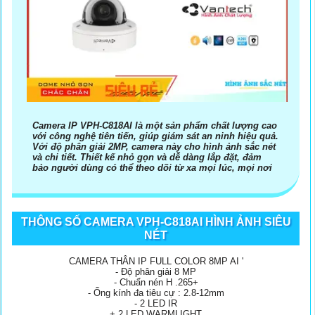
Camera IP VPH-C818AI là một sản phẩm chất lượng cao
với công nghệ tiên tiến, giúp giám sát an ninh hiệu quả.
Với độ phân giải 2MP, camera này cho hình ảnh sắc nét
và chi tiết. Thiết kế nhỏ gọn và dễ dàng lắp đặt, đảm
bảo người dùng có thể theo dõi từ xa mọi lúc, mọi nơi
THÔNG SỐ CAMERA VPH-C818AI HÌNH ẢNH SIÊU
NÉT
CAMERA THÂN IP FULL COLOR 8MP AI '
- Độ phân giải 8 MP
- Chuẩn nén H .265+
- Ống kính đa tiêu cự : 2.8-12mm
- 2 LED IR
+ 2 LED WARMLIGHT