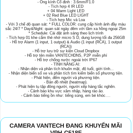
- Ống kính Cố định : 3.6mm/F1.0
- Tích hợp 4 IR LED
+ 04 Warm Light LED
+ 02 Red Blue LED LIGHT
- Tích hợp Mic và Loa
- Với 3 chế độ quan sát: * FULL COLOR: cung cấp hình ảnh đầy màu
sắc 24/7 * Day&Night: quan sát ngày đêm với tầm xa hồng ngoại 25m
* Schedule: Cài đặt ánh sáng theo lịch trình
- Tích hợp 01 khe cắm thẻ nhớ micro S D, dung lượng tối đa 256GB
- Hỗ trợ Alarm (1 input, 1 output) & Audio (1 input (RCA), 1 output
(RCA))
- Hỗ trợ lưu trữ sự kiện Cloud Dropbox
- Hỗ trợ tên miền VANTECHDNS, P2P miễn phí
- Hỗ trợ chống nước ngoài trời IP67
- TÍNH NĂNG AI:
- Nhận diện và phân tích khuôn mặt, độ tuổi, giới tính...
- Nhận diện biển số xe và phân tích tìm kiếm biển số phương tiện.
- Phát hiện, đếm người và phương tiện.
- Bản đồ nhiệt (heatmap).
- Phát hiện tụ tập đông người, người xếp hàng tắc nghẽn.
- Cảnh báo khu vực xâm nhập, hàng rào ảo.
- Cảnh báo tiếng ồn như: tiếng súng, em bé khóc….
CAMERA VANTECH ĐANG KHUYẾN MÃI
VPH-C518F