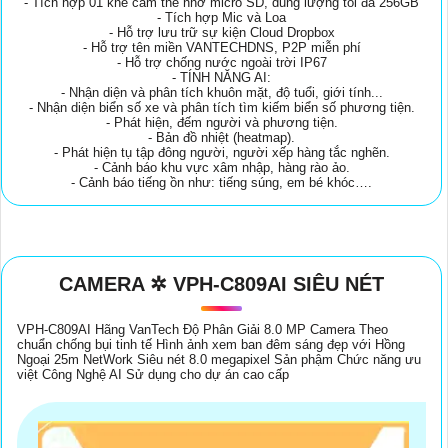
- Tích hợp 01 khe cắm thẻ nhớ micro SD, dung lượng tối đa 256GB
- Tích hợp Mic và Loa
- Hỗ trợ lưu trữ sự kiện Cloud Dropbox
- Hỗ trợ tên miền VANTECHDNS, P2P miễn phí
- Hỗ trợ chống nước ngoài trời IP67
- TÍNH NĂNG AI:
- Nhận diện và phân tích khuôn mặt, độ tuổi, giới tính...
- Nhận diện biển số xe và phân tích tìm kiếm biển số phương tiện.
- Phát hiện, đếm người và phương tiện.
- Bản đồ nhiệt (heatmap).
- Phát hiện tụ tập đông người, người xếp hàng tắc nghẽn.
- Cảnh báo khu vực xâm nhập, hàng rào ảo.
- Cảnh báo tiếng ồn như: tiếng súng, em bé khóc….
CAMERA ✲ VPH-C809AI SIÊU NÉT
VPH-C809AI Hãng VanTech Độ Phân Giải 8.0 MP Camera Theo
chuẩn chống bụi tinh tế Hình ảnh xem ban đêm sáng đẹp với Hồng
Ngoại 25m NetWork Siêu nét 8.0 megapixel Sản phậm Chức năng ưu
việt Công Nghệ AI Sử dụng cho dự án cao cấp