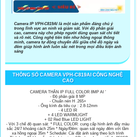
Camera IP VPH-C819AI là một sản phẩm đáng chú ý
trong lĩnh vực an ninh và giám sát. Với độ phân giải
cao, camera này cho phép người dùng quan sát chi tiết
và rõ nét. Công nghệ tiên tiến như hồng ngoại thông
minh, camera tự động chuyển đổi giữa chế độ ngày và
đêm giúp hình ảnh luôn sắc nét trong mọi điều kiện ánh
sáng
THÔNG SỐ CAMERA VPH-C819AI CÔNG NGHỆ
CAO
CAMERA THÂN IP FULL COLOR 8MP AI '
- Độ phân giải 8 MP
- Chuẩn nén H .265+
- Ống kính đa tiêu cự : 2.8-12mm
- 4 LED IR
+ 4 LED WARMLIGHT
+ 02 Red Blue LED LIGHT
- Với 3 chế độ quan sát: * FULL COLOR: cung cấp hình ảnh đầy màu
sắc 24/7 khoảng cách 25m * Ngày/Đêm: quan sát ngày đêm với tầm
xa hồng ngoại 35m * Schedule: Cài đặt ánh sáng theo lịch trình