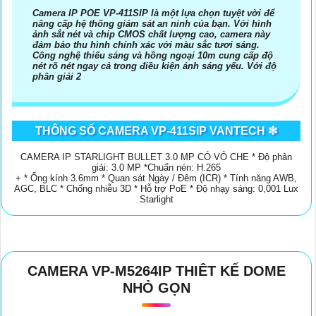
Camera IP POE VP-411SIP là một lựa chọn tuyệt vời để
nâng cấp hệ thống giám sát an ninh của bạn. Với hình
ảnh sắt nét và chip CMOS chất lượng cao, camera này
đảm bảo thu hình chính xác với màu sắc tươi sáng.
Công nghệ thiếu sáng và hồng ngoại 10m cung cấp độ
nét rõ nét ngay cả trong điều kiện ánh sáng yếu. Với độ
phân giải 2
'
THÔNG SỐ CAMERA VP-411SIP VANTECH ❇
CAMERA IP STARLIGHT BULLET 3.0 MP CÓ VỎ CHE * Độ phân
giải: 3.0 MP *Chuẩn nén: H.265
+ * Ống kính 3.6mm * Quan sát Ngày / Đêm (ICR) * Tính năng AWB,
AGC, BLC * Chống nhiễu 3D * Hỗ trợ PoE * Độ nhạy sáng: 0,001 Lux
Starlight
CAMERA VP-M5264IP THIÊT KẾ DOME
NHỎ GỌN