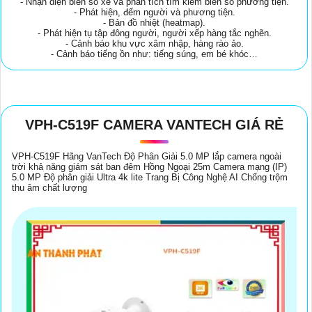
- Nhận diện biển số xe và phân tích tìm kiếm biển số phương tiện.
- Phát hiện, đếm người và phương tiện.
- Bản đồ nhiệt (heatmap).
- Phát hiện tụ tập đông người, người xếp hàng tắc nghẽn.
- Cảnh báo khu vực xâm nhập, hàng rào ảo.
- Cảnh báo tiếng ồn như: tiếng súng, em bé khóc…
VPH-C519F CAMERA VANTECH GIÁ RẺ
VPH-C519F Hãng VanTech Độ Phân Giải 5.0 MP lắp camera ngoài
trời khả năng giám sát ban đêm Hồng Ngoại 25m Camera mạng (IP)
5.0 MP Độ phân giải Ultra 4k lite Trang Bị Công Nghệ AI Chống trộm
thu âm chất lượng