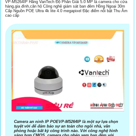
VP-M5264IP Hãng VanTech Độ Phân Giải 5.0 MP là camera cho cửa
hàng,gia đình,căn hộ Công nghệ giám sát ban đêm Hồng Ngoại 30m
Cấp Nguồn POE Ultra 4k lite 4.0 megapixel Đặc điểm nỗi bật Thu Âm
cao cấp
Camera an ninh IP POEVP-M5264IP là một sự lựa chọn
tuyệt vời để đảm bảo sự an toàn cho ngôi nhà, văn
phòng hoặc bất kỳ công trình nào. Với công nghệ hình
sáng hơn CMOS, camera cho phép xem ban đêm với