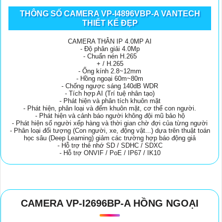
THÔNG SỐ CAMERA VP-I4896VBP-A VANTECH
THIẾT KẾ ĐẸP
CAMERA THÂN IP 4.0MP AI
- Độ phân giải 4.0Mp
- Chuẩn nén H.265
+ / H.265
- Ống kính 2.8~12mm
- Hồng ngoại 60m~80m
- Chống ngược sáng 140dB WDR
- Tích hợp AI (Trí tuệ nhân tạo)
- Phát hiện và phân tích khuôn mặt
- Phát hiện, phân loại và đếm khuôn mặt, cơ thể con người.
- Phát hiện và cảnh báo người không đội mũ bảo hộ
- Phát hiện số người xếp hàng và thời gian chờ đợi của từng người
- Phân loại đối tượng (Con người, xe, động vật...) dựa trên thuật toán
học sâu (Deep Learning) giảm các trường hợp báo động giả
- Hỗ trợ thẻ nhớ SD / SDHC / SDXC
- Hỗ trợ ONVIF / PoE / IP67 / IK10
CAMERA VP-I2696BP-A HỒNG NGOẠI