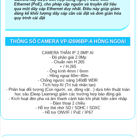
Ethernet (PoE), cho phép cấp nguồn và truyền dữ liệu
qua một dây cáp Ethernet duy nhất. Điều này giúp giảm
đáng kể khối lượng dây cáp cần cài đặt và đơn giản hóa
quy trình cài đặt
THÔNG SỐ CAMERA VP-I2696BP-A HỒNG NGOẠI
CAMERA THÂN IP 2.0MP AI
- Độ phân giải 2.0Mp
- Chuẩn nén H.265
+ / H.265
- Ống kính 4mm / 6mm
- Hồng ngoại 60m~80m
- Chống ngược sáng 140dB WDR
- Tích hợp AI (Trí tuệ nhân tạo)
- Phân loại đối tượng (Con người, xe, động vật...) dựa trên thuật toán
học sâu (Deep Learning) giảm các trường hợp báo động giả
- Kích hoạt đèn pha và âm thanh cảnh báo khi phát hiện xâm nhập
- Đàm thoại 2 chiều
- Hỗ trợ thẻ nhớ SD / SDHC / SDXC
- Hỗ trợ ONVIF / PoE / IP67