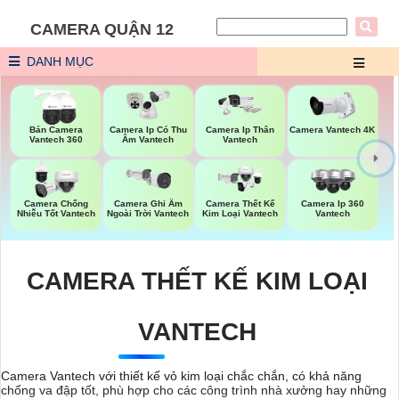
CAMERA QUẬN 12
DANH MỤC
Bán Camera
Camera Ip Có Thu
Camera Ip Thân
Camera Vantech 4K
Vantech 360
Âm Vantech
Vantech
Camera Chống
Camera Ghi Âm
Camera Thết Kế
Camera Ip 360
Nhiễu Tốt Vantech
Ngoài Trời Vantech
Kim Loại Vantech
Vantech
CAMERA THẾT KẾ KIM LOẠI
VANTECH
Camera Vantech với thiết kế vỏ kim loại chắc chắn, có khả năng
chống va đập tốt, phù hợp cho các công trình nhà xưởng hay những