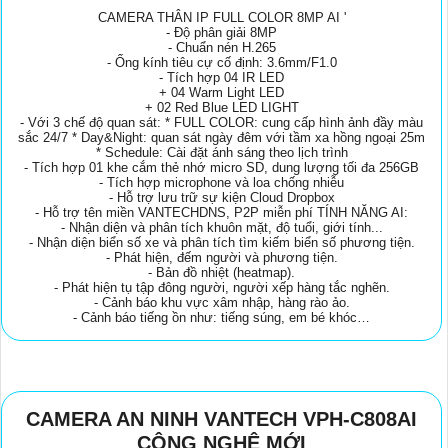
CAMERA THÂN IP FULL COLOR 8MP AI '
- Độ phân giải 8MP
- Chuẩn nén H.265
- Ống kính tiêu cự cố định: 3.6mm/F1.0
- Tích hợp 04 IR LED
+ 04 Warm Light LED
+ 02 Red Blue LED LIGHT
- Với 3 chế độ quan sát: * FULL COLOR: cung cấp hình ảnh đầy màu
sắc 24/7 * Day&Night: quan sát ngày đêm với tầm xa hồng ngoại 25m
* Schedule: Cài đặt ánh sáng theo lịch trình
- Tích hợp 01 khe cắm thẻ nhớ micro SD, dung lượng tối đa 256GB
- Tích hợp microphone và loa chống nhiễu
- Hỗ trợ lưu trữ sự kiện Cloud Dropbox
- Hỗ trợ tên miền VANTECHDNS, P2P miễn phí TÍNH NĂNG AI:
- Nhận diện và phân tích khuôn mặt, độ tuổi, giới tính...
- Nhận diện biển số xe và phân tích tìm kiếm biển số phương tiện.
- Phát hiện, đếm người và phương tiện.
- Bản đồ nhiệt (heatmap).
- Phát hiện tụ tập đông người, người xếp hàng tắc nghẽn.
- Cảnh báo khu vực xâm nhập, hàng rào ảo.
- Cảnh báo tiếng ồn như: tiếng súng, em bé khóc…
CAMERA AN NINH VANTECH VPH-C808AI
CÔNG NGHỆ MỚI