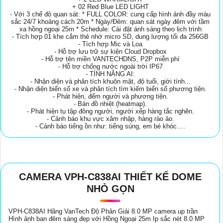
+ 02 Red Blue LED LIGHT
- Với 3 chế độ quan sát: * FULL COLOR: cung cấp hình ảnh đầy màu
sắc 24/7 khoảng cách 20m * Ngày/Đêm: quan sát ngày đêm với tầm
xa hồng ngoại 25m * Schedule: Cài đặt ánh sáng theo lịch trình
- Tích hợp 01 khe cắm thẻ nhớ micro SD, dung lượng tối đa 256GB
- Tích hợp Mic và Loa
- Hỗ trợ lưu trữ sự kiện Cloud Dropbox
- Hỗ trợ tên miền VANTECHDNS, P2P miễn phí
- Hỗ trợ chống nước ngoài trời IP67
- TÍNH NĂNG AI:
- Nhận diện và phân tích khuôn mặt, độ tuổi, giới tính...
- Nhận diện biển số xe và phân tích tìm kiếm biển số phương tiện.
- Phát hiện, đếm người và phương tiện.
- Bản đồ nhiệt (heatmap).
- Phát hiện tụ tập đông người, người xếp hàng tắc nghẽn.
- Cảnh báo khu vực xâm nhập, hàng rào ảo.
- Cảnh báo tiếng ồn như: tiếng súng, em bé khóc….
CAMERA VPH-C838AI THIẾT KẾ DOME
NHỎ GỌN
VPH-C838AI Hãng VanTech Độ Phân Giải 8.0 MP camera up trần
Hình ảnh ban đêm sáng đẹp với Hồng Ngoại 25m Ip sắc nét 8.0 MP