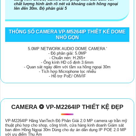
chất lượng hình ảnh rõ nét và khoảng cách hồng ngoại
lên đến 30m. Độ phân giải 5
THÔNG SỐ CAMERA VP-M5264IP THIÊT KẾ DOME
NHỎ GỌN
5.0MP NETWORK AUDIO DOME CAMERA '
- Độ phân giải: 5.0MP
- Chuẩn nén: H.265+
- Ống kính HD cố định 3.6mm
- Quan sát ngày đêm với tầm xa hồng ngoại 30m
- Tích hợp Microphone lọc nhiễu
- Hỗ trợ PoE/ ONVIF
CAMERA ❂ VP-M2264IP THIẾT KỆ ĐẸP
VP-M2264IP Hãng VanTech Độ Phân Giải 2.0 MP camera up trần mỹ
thuật phù hợp cho shop, công trình, cửa hàng kinh doanh Giám sát
ban đêm Hồng Ngoại 30m Dùng cho dự án dân dụng IP POE 2.0 MP
với ưu điểm Thu Âm