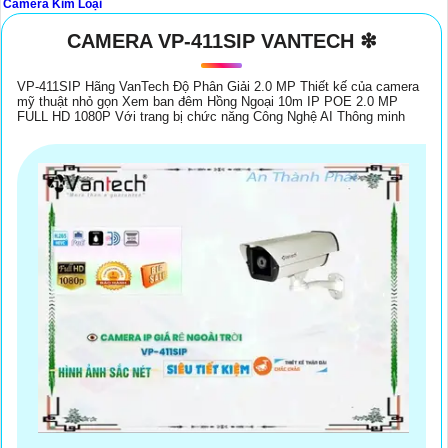
Camera Kim Loại
CAMERA VP-411SIP VANTECH ❇
Để giúp bạn chọn được camera kim loại phù hợp, tôi cần thêm thông
tin về nhu cầu sử dụng cụ thể của bạn. Dưới đây là một số câu hỏi
VP-411SIP Hãng VanTech Độ Phân Giải 2.0 MP Thiết kế của camera
mà bạn có thể cung cấp thêm thông tin:
mỹ thuật nhỏ gọn Xem ban đêm Hồng Ngoại 10m IP POE 2.0 MP
🤙
1:
Bạn muốn sử dụng camera để mục đích gì? (giám sát gia đình,
FULL HD 1080P Với trang bị chức năng Công Nghệ AI Thông minh
giám sát cửa hàng, văn phòng, xưởng sản xuất, v.v.)
2:
Bạn cần bao
nhiêu camera và muốn chúng được lắp đặt ở những vị trí nào?🦉
3:
Bạn cần chất lượng hình ảnh như thế nào? (độ phân giải cao, chất
lượng hình ảnh ban đêm tốt, v.v.)❇️
4:
Bạn mong muốn tính năng gì
cho camera của mình? (xoay 360 độ, zoom thông minh, cảnh báo
chuyển động, v.v.)🦉
5:
Bạn có yêu cầu gì về tính năng bảo mật của
camera? (mật khẩu bảo vệ, khả năng lưu trữ dữ liệu, v.v.)
Với những thông tin này, tôi sẽ dễ dàng tư vấn giúp bạn chọn lựa
camera kim loại giải pháp phù hợp nhất.