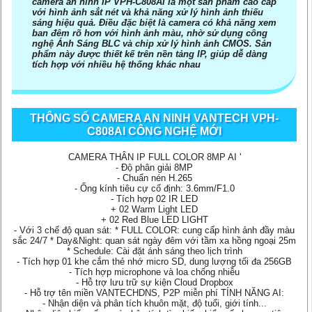
camera an ninh IP VPH-C808AI là một sản phẩm cao cấp
với hình ảnh sắt nét và khả năng xử lý hình ảnh thiếu
sáng hiệu quả. Điều đặc biệt là camera có khả năng xem
ban đêm rõ hơn với hình ảnh màu, nhờ sử dụng công
nghệ Ánh Sáng BLC và chip xử lý hình ảnh CMOS. Sản
phẩm này được thiết kế trên nền tảng IP, giúp dễ dàng
tích hợp với nhiều hệ thống khác nhau
THÔNG SỐ CAMERA AN NINH VANTECH VPH-
C808AI CÔNG NGHỆ MỚI
CAMERA THÂN IP FULL COLOR 8MP AI '
- Độ phân giải 8MP
- Chuẩn nén H.265
- Ống kính tiêu cự cố định: 3.6mm/F1.0
- Tích hợp 02 IR LED
+ 02 Warm Light LED
+ 02 Red Blue LED LIGHT
- Với 3 chế độ quan sát: * FULL COLOR: cung cấp hình ảnh đầy màu
sắc 24/7 * Day&Night: quan sát ngày đêm với tầm xa hồng ngoại 25m
* Schedule: Cài đặt ánh sáng theo lịch trình
- Tích hợp 01 khe cắm thẻ nhớ micro SD, dung lượng tối đa 256GB
- Tích hợp microphone và loa chống nhiễu
- Hỗ trợ lưu trữ sự kiện Cloud Dropbox
- Hỗ trợ tên miền VANTECHDNS, P2P miễn phí TÍNH NĂNG AI:
- Nhận diện và phân tích khuôn mặt, độ tuổi, giới tính...