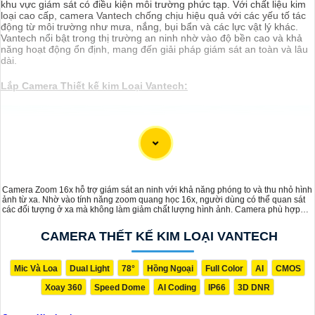
khu vực giám sát có điều kiện môi trường phức tạp. Với chất liệu kim
loại cao cấp, camera Vantech chống chịu hiệu quả với các yếu tố tác
động từ môi trường như mưa, nắng, bụi bẩn và các lực vật lý khác.
Vantech nổi bật trong thị trường an ninh nhờ vào độ bền cao và khả
năng hoạt động ổn định, mang đến giải pháp giám sát an toàn và lâu
dài.
Lắp Camera Thiết kế kim Loại Vantech:
(
2,600,000 ₫
)
Camera VP-411SIP VanTech ❇
(
30%
)
Camera VP-M5264IP Thiêt Kế Dome Nhỏ Gọn
(
30%
)
Camera ❂ VP-M2264IP Thiết Kệ Đẹp
Camera Zoom 16x hỗ trợ giám sát an ninh với khả năng phóng to và thu nhỏ hình
ảnh từ xa. Nhờ vào tính năng zoom quang học 16x, người dùng có thể quan sát
(
00 ₫
)
Camera VP-I4896VBP-A VanTech Thiết Kế Đẹp
các đối tượng ở xa mà không làm giảm chất lượng hình ảnh. Camera phù hợp
cho những yêu cầu giám sát chính xác, giúp quan sát các chi tiết nhỏ như biển số
(
00 ₫
)
xe, khuôn mặt hay các chi tiết nhỏ trong khu vực giám sát
Camera VP-I2696BP-A Hồng Ngoại
CAMERA THẾT KẾ KIM LOẠI VANTECH
Camera Thết Kế Kim Loại Vantech
Mic Và Loa
Dual Light
78°
Hồng Ngoại
Full Color
AI
CMOS
Xoay 360
Speed Dome
AI Coding
IP66
3D DNR