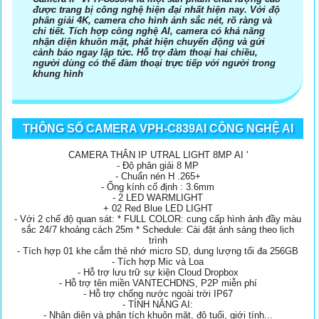
được trang bị công nghệ hiện đại nhất hiện nay. Với độ
phân giải 4K, camera cho hình ảnh sắc nét, rõ ràng và
chi tiết. Tích hợp công nghệ AI, camera có khả năng
nhận diện khuôn mặt, phát hiện chuyển động và gửi
cảnh báo ngay lập tức. Hỗ trợ đàm thoại hai chiều,
người dùng có thể đàm thoại trực tiếp với người trong
khung hình
THÔNG SỐ CAMERA VPH-C839AI CÔNG NGHỆ AI
CAMERA THÂN IP UTRAL LIGHT 8MP AI '
- Độ phân giải 8 MP
- Chuẩn nén H .265+
- Ống kính cố định : 3.6mm
- 2 LED WARMLIGHT
+ 02 Red Blue LED LIGHT
- Với 2 chế độ quan sát: * FULL COLOR: cung cấp hình ảnh đầy màu
sắc 24/7 khoảng cách 25m * Schedule: Cài đặt ánh sáng theo lịch
trình
- Tích hợp 01 khe cắm thẻ nhớ micro SD, dung lượng tối đa 256GB
- Tích hợp Mic và Loa
- Hỗ trợ lưu trữ sự kiện Cloud Dropbox
- Hỗ trợ tên miền VANTECHDNS, P2P miễn phí
- Hỗ trợ chống nước ngoài trời IP67
- TÍNH NĂNG AI:
- Nhận diện và phân tích khuôn mặt, độ tuổi, giới tính...