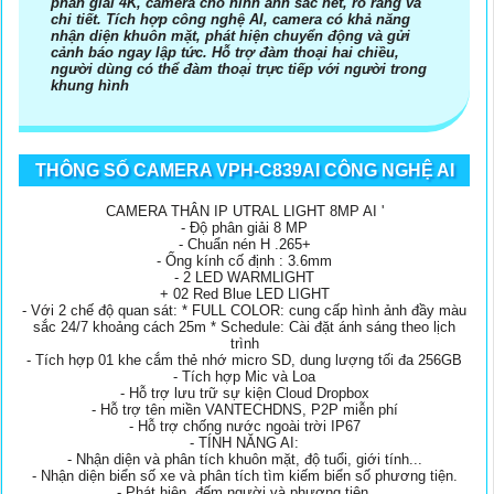
phân giải 4K, camera cho hình ảnh sắc nét, rõ ràng và
chi tiết. Tích hợp công nghệ AI, camera có khả năng
nhận diện khuôn mặt, phát hiện chuyển động và gửi
cảnh báo ngay lập tức. Hỗ trợ đàm thoại hai chiều,
người dùng có thể đàm thoại trực tiếp với người trong
khung hình
THÔNG SỐ CAMERA VPH-C839AI CÔNG NGHỆ AI
CAMERA THÂN IP UTRAL LIGHT 8MP AI '
- Độ phân giải 8 MP
- Chuẩn nén H .265+
- Ống kính cố định : 3.6mm
- 2 LED WARMLIGHT
+ 02 Red Blue LED LIGHT
- Với 2 chế độ quan sát: * FULL COLOR: cung cấp hình ảnh đầy màu
sắc 24/7 khoảng cách 25m * Schedule: Cài đặt ánh sáng theo lịch
trình
- Tích hợp 01 khe cắm thẻ nhớ micro SD, dung lượng tối đa 256GB
- Tích hợp Mic và Loa
- Hỗ trợ lưu trữ sự kiện Cloud Dropbox
- Hỗ trợ tên miền VANTECHDNS, P2P miễn phí
- Hỗ trợ chống nước ngoài trời IP67
- TÍNH NĂNG AI:
- Nhận diện và phân tích khuôn mặt, độ tuổi, giới tính...
- Nhận diện biển số xe và phân tích tìm kiếm biển số phương tiện.
- Phát hiện, đếm người và phương tiện.