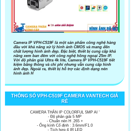
Camera IP VPH-C519F là một sản phẩm công nghệ hàng
đầu với khả năng xử lý hình ảnh CMOS và mang đến
chất lượng hình ảnh đẹp. Đặc biệt, thiết bị cung cấp khả
năng xem ban đêm với công nghệ hồng ngoại 25m IP.
Với độ phân giải Ultra 4k lite, Camera IP VPH-C519F tiết
kiệm băng thông và chi phí nhưng vẫn cung cấp hình
ảnh đẹp. Ngoài ra, thiết bị hỗ trợ các định dạng nén
hình ảnh H
THÔNG SỐ VPH-C519F CAMERA VANTECH GIÁ
RẺ
CAMERA THÂN IP COLORFUL 5MP AI '
- Độ phân giải 5 MP
- Chuẩn nén H .265 +
- Ống kính Cố định : 3.6mm/F1.0
- Tích hợp 4 IR LED