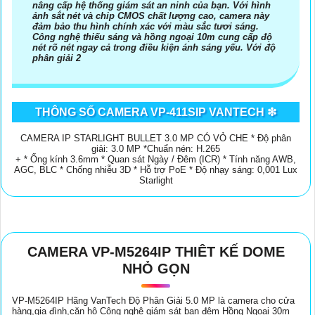
nâng cấp hệ thống giám sát an ninh của bạn. Với hình
ảnh sắt nét và chip CMOS chất lượng cao, camera này
đảm bảo thu hình chính xác với màu sắc tươi sáng.
Công nghệ thiếu sáng và hồng ngoại 10m cung cấp độ
nét rõ nét ngay cả trong điều kiện ánh sáng yếu. Với độ
phân giải 2
'
THÔNG SỐ CAMERA VP-411SIP VANTECH ❇
CAMERA IP STARLIGHT BULLET 3.0 MP CÓ VỎ CHE * Độ phân
giải: 3.0 MP *Chuẩn nén: H.265
+ * Ống kính 3.6mm * Quan sát Ngày / Đêm (ICR) * Tính năng AWB,
AGC, BLC * Chống nhiễu 3D * Hỗ trợ PoE * Độ nhạy sáng: 0,001 Lux
Starlight
CAMERA VP-M5264IP THIÊT KẾ DOME
NHỎ GỌN
VP-M5264IP Hãng VanTech Độ Phân Giải 5.0 MP là camera cho cửa
hàng,gia đình,căn hộ Công nghệ giám sát ban đêm Hồng Ngoại 30m