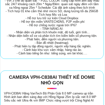
- Với 3 chế độ quan sát: * FULL COLOR: cung cấp hình ảnh đầy màu
sắc 24/7 khoảng cách 20m * Ngày/Đêm: quan sát ngày đêm với tầm
xa hồng ngoại 25m * Schedule: Cài đặt ánh sáng theo lịch trình
- Tích hợp 01 khe cắm thẻ nhớ micro SD, dung lượng tối đa 256GB
- Tích hợp Mic và Loa
- Hỗ trợ lưu trữ sự kiện Cloud Dropbox
- Hỗ trợ tên miền VANTECHDNS, P2P miễn phí
- Hỗ trợ chống nước ngoài trời IP67
- TÍNH NĂNG AI:
- Nhận diện và phân tích khuôn mặt, độ tuổi, giới tính...
- Nhận diện biển số xe và phân tích tìm kiếm biển số phương tiện.
- Phát hiện, đếm người và phương tiện.
- Bản đồ nhiệt (heatmap).
- Phát hiện tụ tập đông người, người xếp hàng tắc nghẽn.
- Cảnh báo khu vực xâm nhập, hàng rào ảo.
- Cảnh báo tiếng ồn như: tiếng súng, em bé khóc….
CAMERA VPH-C838AI THIẾT KẾ DOME
NHỎ GỌN
VPH-C838AI Hãng VanTech Độ Phân Giải 8.0 MP camera up trần
Hình ảnh ban đêm sáng đẹp với Hồng Ngoại 25m Ip sắc nét 8.0 MP
Siêu sắc nét Ultra 4k với 8MP Chức năng vượt trội Công Nghệ AI