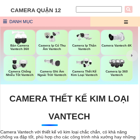
CAMERA QUẬN 12
DANH MỤC
Bán Camera
Camera Ip Có Thu
Camera Ip Thân
Camera Vantech 4K
Vantech 360
Âm Vantech
Vantech
Camera Chống
Camera Ghi Âm
Camera Thết Kế
Camera Ip 360
Nhiễu Tốt Vantech
Ngoài Trời Vantech
Kim Loại Vantech
Vantech
CAMERA THẾT KẾ KIM LOẠI
VANTECH
Camera Vantech với thiết kế vỏ kim loại chắc chắn, có khả năng
chống va đập tốt, phù hợp cho các công trình nhà xưởng hay những