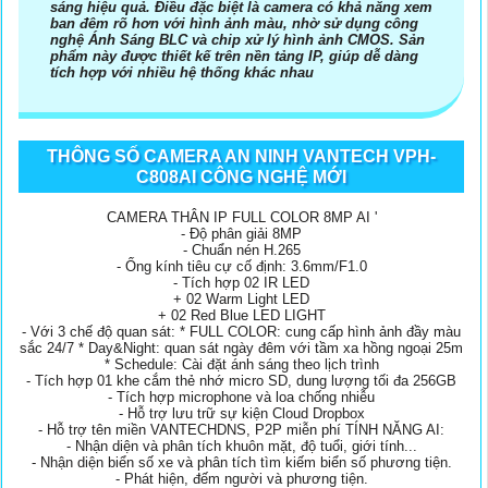
sáng hiệu quả. Điều đặc biệt là camera có khả năng xem
ban đêm rõ hơn với hình ảnh màu, nhờ sử dụng công
nghệ Ánh Sáng BLC và chip xử lý hình ảnh CMOS. Sản
phẩm này được thiết kế trên nền tảng IP, giúp dễ dàng
tích hợp với nhiều hệ thống khác nhau
THÔNG SỐ CAMERA AN NINH VANTECH VPH-
C808AI CÔNG NGHỆ MỚI
CAMERA THÂN IP FULL COLOR 8MP AI '
- Độ phân giải 8MP
- Chuẩn nén H.265
- Ống kính tiêu cự cố định: 3.6mm/F1.0
- Tích hợp 02 IR LED
+ 02 Warm Light LED
+ 02 Red Blue LED LIGHT
- Với 3 chế độ quan sát: * FULL COLOR: cung cấp hình ảnh đầy màu
sắc 24/7 * Day&Night: quan sát ngày đêm với tầm xa hồng ngoại 25m
* Schedule: Cài đặt ánh sáng theo lịch trình
- Tích hợp 01 khe cắm thẻ nhớ micro SD, dung lượng tối đa 256GB
- Tích hợp microphone và loa chống nhiễu
- Hỗ trợ lưu trữ sự kiện Cloud Dropbox
- Hỗ trợ tên miền VANTECHDNS, P2P miễn phí TÍNH NĂNG AI:
- Nhận diện và phân tích khuôn mặt, độ tuổi, giới tính...
- Nhận diện biển số xe và phân tích tìm kiếm biển số phương tiện.
- Phát hiện, đếm người và phương tiện.