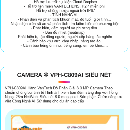
- Hỗ trợ lưu trữ sự kiện Cloud Dropbox
- Hỗ trợ tên miền VANTECHDNS, P2P miễn phí
- Hỗ trợ chống nước ngoài trời IP67
- TÍNH NĂNG AI:
- Nhận diện và phân tích khuôn mặt, độ tuổi, giới tính...
- Nhận diện biển số xe và phân tích tìm kiếm biển số phương tiện.
- Phát hiện, đếm người và phương tiện.
- Bản đồ nhiệt (heatmap).
- Phát hiện tụ tập đông người, người xếp hàng tắc nghẽn.
- Cảnh báo khu vực xâm nhập, hàng rào ảo.
- Cảnh báo tiếng ồn như: tiếng súng, em bé khóc….
CAMERA ✲ VPH-C809AI SIÊU NÉT
VPH-C809AI Hãng VanTech Độ Phân Giải 8.0 MP Camera Theo
chuẩn chống bụi tinh tế Hình ảnh xem ban đêm sáng đẹp với Hồng
Ngoại 25m NetWork Siêu nét 8.0 megapixel Sản phậm Chức năng ưu
việt Công Nghệ AI Sử dụng cho dự án cao cấp