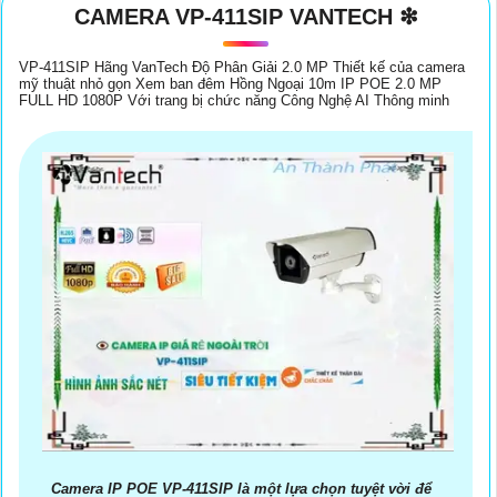
CAMERA VP-411SIP VANTECH ❇
VP-411SIP Hãng VanTech Độ Phân Giải 2.0 MP Thiết kế của camera
Được chứ! Dưới đây là một mẫu câu tư vấn về Camera Vantech Việt
mỹ thuật nhỏ gọn Xem ban đêm Hồng Ngoại 10m IP POE 2.0 MP
Nam và chất lượng dịch vụ của họ:
FULL HD 1080P Với trang bị chức năng Công Nghệ AI Thông minh
"Camera Vantech Việt Nam là một trong những thương hiệu hàng
đầu trong lĩnh vực camera an ninh, sản phẩm của họ mang lại hiệu
suất ổn định và chất lượng hình ảnh sắc nét. Bên cạnh đó, dịch vụ hỗ
trợ của Vantech luôn được đánh giá cao với độ chuyên nghiệp và tận
tình. Để
Hoàn toàn tin cậy
an ninh cho gia đình và doanh nghiệp của
bạn, Camera Vantech là sự lựa chọn đáng tin cậy."
Hi vọng câu này sẽ giúp bạn tư vấn được Camera Vantech Việt Nam
và chất lượng dịch vụ của họ. Nếu cần thêm thông tin hoặc muốn biết
thêm gì, đừng ngần ngại để lại câu hỏi nhé!
Camera IP POE VP-411SIP là một lựa chọn tuyệt vời để