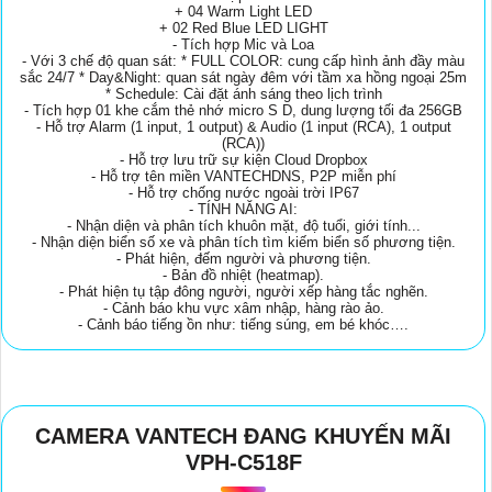
+ 04 Warm Light LED
+ 02 Red Blue LED LIGHT
- Tích hợp Mic và Loa
- Với 3 chế độ quan sát: * FULL COLOR: cung cấp hình ảnh đầy màu
sắc 24/7 * Day&Night: quan sát ngày đêm với tầm xa hồng ngoại 25m
* Schedule: Cài đặt ánh sáng theo lịch trình
- Tích hợp 01 khe cắm thẻ nhớ micro S D, dung lượng tối đa 256GB
- Hỗ trợ Alarm (1 input, 1 output) & Audio (1 input (RCA), 1 output
(RCA))
- Hỗ trợ lưu trữ sự kiện Cloud Dropbox
- Hỗ trợ tên miền VANTECHDNS, P2P miễn phí
- Hỗ trợ chống nước ngoài trời IP67
- TÍNH NĂNG AI:
- Nhận diện và phân tích khuôn mặt, độ tuổi, giới tính...
- Nhận diện biển số xe và phân tích tìm kiếm biển số phương tiện.
- Phát hiện, đếm người và phương tiện.
- Bản đồ nhiệt (heatmap).
- Phát hiện tụ tập đông người, người xếp hàng tắc nghẽn.
- Cảnh báo khu vực xâm nhập, hàng rào ảo.
- Cảnh báo tiếng ồn như: tiếng súng, em bé khóc….
CAMERA VANTECH ĐANG KHUYẾN MÃI
VPH-C518F