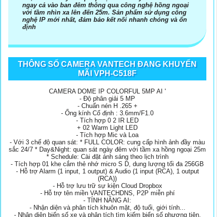
ngay cả vào ban đêm thông qua công nghệ hồng ngoại
với tầm nhìn xa lên đến 25m. Sản phẩm sử dụng công
nghệ IP mới nhất, đảm bảo kết nối nhanh chóng và ổn
định
THÔNG SỐ CAMERA VANTECH ĐANG KHUYẾN
MÃI VPH-C518F
CAMERA DOME IP COLORFUL 5MP AI '
- Độ phân giải 5 MP
- Chuẩn nén H .265 +
- Ống kính Cố định : 3.6mm/F1.0
- Tích hợp 0 2 IR LED
+ 02 Warm Light LED
- Tích hợp Mic và Loa
- Với 3 chế độ quan sát: * FULL COLOR: cung cấp hình ảnh đầy màu
sắc 24/7 * Day&Night: quan sát ngày đêm với tầm xa hồng ngoại 25m
* Schedule: Cài đặt ánh sáng theo lịch trình
- Tích hợp 01 khe cắm thẻ nhớ micro S D, dung lượng tối đa 256GB
- Hỗ trợ Alarm (1 input, 1 output) & Audio (1 input (RCA), 1 output
(RCA))
- Hỗ trợ lưu trữ sự kiện Cloud Dropbox
- Hỗ trợ tên miền VANTECHDNS, P2P miễn phí
- TÍNH NĂNG AI:
- Nhận diện và phân tích khuôn mặt, độ tuổi, giới tính...
- Nhận diện biển số xe và phân tích tìm kiếm biển số phương tiện.