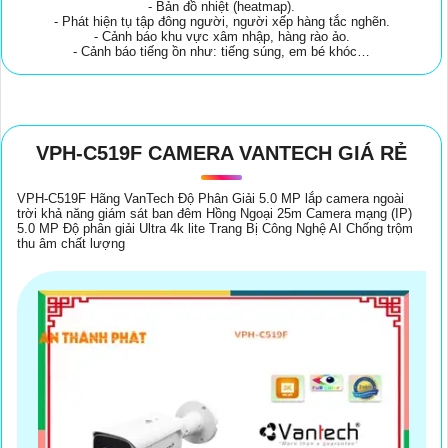
- Bản đồ nhiệt (heatmap).
- Phát hiện tụ tập đông người, người xếp hàng tắc nghẽn.
- Cảnh báo khu vực xâm nhập, hàng rào ảo.
- Cảnh báo tiếng ồn như: tiếng súng, em bé khóc…
VPH-C519F CAMERA VANTECH GIÁ RẺ
VPH-C519F Hãng VanTech Độ Phân Giải 5.0 MP lắp camera ngoài
trời khả năng giám sát ban đêm Hồng Ngoại 25m Camera mạng (IP)
5.0 MP Độ phân giải Ultra 4k lite Trang Bị Công Nghệ AI Chống trộm
thu âm chất lượng