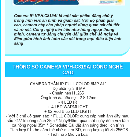
Camera IP VPH-C819AI là một sản phẩm đáng chú ý
trong lĩnh vực an ninh và giám sát. Với độ phân giải
cao, camera này cho phép người dùng quan sát chi tiết
và rõ nét. Công nghệ tiên tiến như hồng ngoại thông
minh, camera tự động chuyển đổi giữa chế độ ngày và
đêm giúp hình ảnh luôn sắc nét trong mọi điều kiện ánh
sáng
THÔNG SỐ CAMERA VPH-C819AI CÔNG NGHỆ
CAO
CAMERA THÂN IP FULL COLOR 8MP AI '
- Độ phân giải 8 MP
- Chuẩn nén H .265+
- Ống kính đa tiêu cự : 2.8-12mm
- 4 LED IR
+ 4 LED WARMLIGHT
+ 02 Red Blue LED LIGHT
- Với 3 chế độ quan sát: * FULL COLOR: cung cấp hình ảnh đầy màu
sắc 24/7 khoảng cách 25m * Ngày/Đêm: quan sát ngày đêm với tầm
xa hồng ngoại 35m * Schedule: Cài đặt ánh sáng theo lịch trình
- Tích hợp 01 khe cắm thẻ nhớ micro SD, dung lượng tối đa 256GB
- Tích hợp Mic và Loa