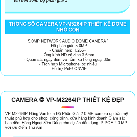
lên đến 30m. Độ phân giải 5
THÔNG SỐ CAMERA VP-M5264IP THIÊT KẾ DOME
NHỎ GỌN
5.0MP NETWORK AUDIO DOME CAMERA '
- Độ phân giải: 5.0MP
- Chuẩn nén: H.265+
- Ống kính HD cố định 3.6mm
- Quan sát ngày đêm với tầm xa hồng ngoại 30m
- Tích hợp Microphone lọc nhiễu
- Hỗ trợ PoE/ ONVIF
CAMERA ❂ VP-M2264IP THIẾT KỆ ĐẸP
VP-M2264IP Hãng VanTech Độ Phân Giải 2.0 MP camera up trần mỹ
thuật phù hợp cho shop, công trình, cửa hàng kinh doanh Giám sát
ban đêm Hồng Ngoại 30m Dùng cho dự án dân dụng IP POE 2.0 MP
với ưu điểm Thu Âm