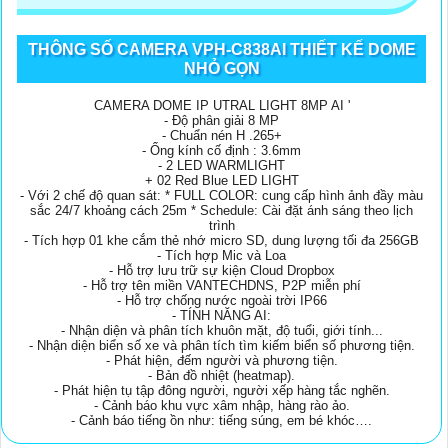
THÔNG SỐ CAMERA VPH-C838AI THIẾT KẾ DOME
NHỎ GỌN
CAMERA DOME IP UTRAL LIGHT 8MP AI '
- Độ phân giải 8 MP
- Chuẩn nén H .265+
- Ống kính cố định : 3.6mm
- 2 LED WARMLIGHT
+ 02 Red Blue LED LIGHT
- Với 2 chế độ quan sát: * FULL COLOR: cung cấp hình ảnh đầy màu
sắc 24/7 khoảng cách 25m * Schedule: Cài đặt ánh sáng theo lịch
trình
- Tích hợp 01 khe cắm thẻ nhớ micro SD, dung lượng tối đa 256GB
- Tích hợp Mic và Loa
- Hỗ trợ lưu trữ sự kiện Cloud Dropbox
- Hỗ trợ tên miền VANTECHDNS, P2P miễn phí
- Hỗ trợ chống nước ngoài trời IP66
- TÍNH NĂNG AI:
- Nhận diện và phân tích khuôn mặt, độ tuổi, giới tính...
- Nhận diện biển số xe và phân tích tìm kiếm biển số phương tiện.
- Phát hiện, đếm người và phương tiện.
- Bản đồ nhiệt (heatmap).
- Phát hiện tụ tập đông người, người xếp hàng tắc nghẽn.
- Cảnh báo khu vực xâm nhập, hàng rào ảo.
- Cảnh báo tiếng ồn như: tiếng súng, em bé khóc….