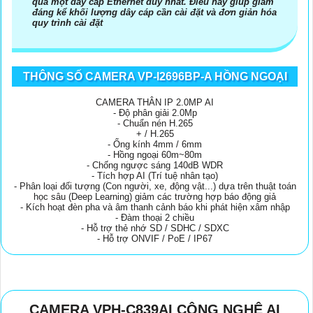
qua một dây cáp Ethernet duy nhất. Điều này giúp giảm
đáng kể khối lượng dây cáp cần cài đặt và đơn giản hóa
quy trình cài đặt
THÔNG SỐ CAMERA VP-I2696BP-A HỒNG NGOẠI
CAMERA THÂN IP 2.0MP AI
- Độ phân giải 2.0Mp
- Chuẩn nén H.265
+ / H.265
- Ống kính 4mm / 6mm
- Hồng ngoại 60m~80m
- Chống ngược sáng 140dB WDR
- Tích hợp AI (Trí tuệ nhân tạo)
- Phân loại đối tượng (Con người, xe, động vật...) dựa trên thuật toán
học sâu (Deep Learning) giảm các trường hợp báo động giả
- Kích hoạt đèn pha và âm thanh cảnh báo khi phát hiện xâm nhập
- Đàm thoại 2 chiều
- Hỗ trợ thẻ nhớ SD / SDHC / SDXC
- Hỗ trợ ONVIF / PoE / IP67
CAMERA VPH-C839AI CÔNG NGHỆ AI