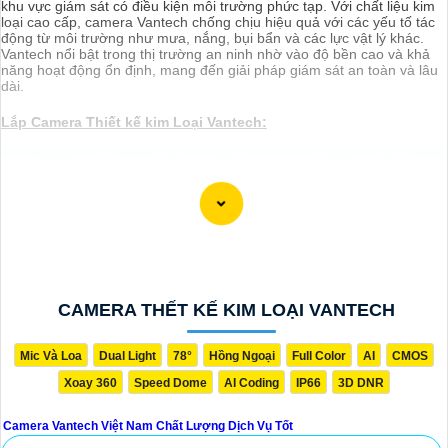
khu vực giám sát có điều kiện môi trường phức tạp. Với chất liệu kim
loại cao cấp, camera Vantech chống chịu hiệu quả với các yếu tố tác
động từ môi trường như mưa, nắng, bụi bẩn và các lực vật lý khác.
Vantech nổi bật trong thị trường an ninh nhờ vào độ bền cao và khả
năng hoạt động ổn định, mang đến giải pháp giám sát an toàn và lâu
dài.
Lắp Camera Thiết kế kim Loại Vantech:
(
2,600,000 ₫
)
Camera VP-411SIP VanTech ❇
(
30%
)
Camera VP-M5264IP Thiêt Kế Dome Nhỏ Gọn
(
30%
)
Camera ❂ VP-M2264IP Thiết Kệ Đẹp
(
00 ₫
)
Camera VP-I4896VBP-A VanTech Thiết Kế Đẹp
CAMERA THẾT KẾ KIM LOẠI VANTECH
(
00 ₫
)
Camera VP-I2696BP-A Hồng Ngoại
Mic Và Loa
Dual Light
78°
Hồng Ngoại
Full Color
AI
CMOS
Camera Thết Kế Kim Loại Vantech
Xoay 360
Speed Dome
AI Coding
IP66
3D DNR
Camera Vantech Việt Nam Chất Lượng Dịch Vụ Tốt