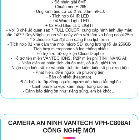
- Độ phân giải 8MP
- Chuẩn nén H.265
- Ống kính tiêu cự cố định: 3.6mm/F1.0
- Tích hợp 04 IR LED
+ 04 Warm Light LED
+ 02 Red Blue LED LIGHT
- Với 3 chế độ quan sát: * FULL COLOR: cung cấp hình ảnh đầy màu
sắc 24/7 * Day&Night: quan sát ngày đêm với tầm xa hồng ngoại 25m
* Schedule: Cài đặt ánh sáng theo lịch trình
- Tích hợp 01 khe cắm thẻ nhớ micro SD, dung lượng tối đa 256GB
- Tích hợp microphone và loa chống nhiễu
- Hỗ trợ lưu trữ sự kiện Cloud Dropbox
- Hỗ trợ tên miền VANTECHDNS, P2P miễn phí TÍNH NĂNG AI:
- Nhận diện và phân tích khuôn mặt, độ tuổi, giới tính...
- Nhận diện biển số xe và phân tích tìm kiếm biển số phương tiện.
- Phát hiện, đếm người và phương tiện.
- Bản đồ nhiệt (heatmap).
- Phát hiện tụ tập đông người, người xếp hàng tắc nghẽn.
- Cảnh báo khu vực xâm nhập, hàng rào ảo.
- Cảnh báo tiếng ồn như: tiếng súng, em bé khóc…
CAMERA AN NINH VANTECH VPH-C808AI
CÔNG NGHỆ MỚI