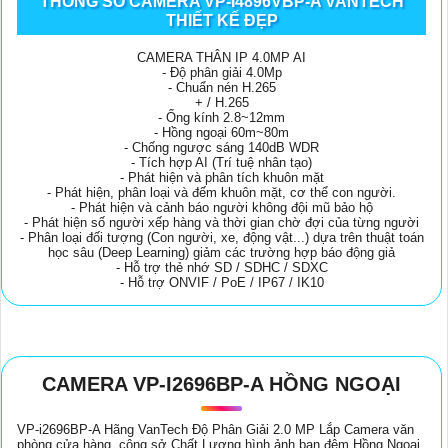
THÔNG SỐ CAMERA VP-I4896VBP-A VANTECH
THIẾT KẾ ĐẸP
CAMERA THÂN IP 4.0MP AI
- Độ phân giải 4.0Mp
- Chuẩn nén H.265
+ / H.265
- Ống kính 2.8~12mm
- Hồng ngoại 60m~80m
- Chống ngược sáng 140dB WDR
- Tích hợp AI (Trí tuệ nhân tạo)
- Phát hiện và phân tích khuôn mặt
- Phát hiện, phân loại và đếm khuôn mặt, cơ thể con người.
- Phát hiện và cảnh báo người không đội mũ bảo hộ
- Phát hiện số người xếp hàng và thời gian chờ đợi của từng người
- Phân loại đối tượng (Con người, xe, động vật...) dựa trên thuật toán
học sâu (Deep Learning) giảm các trường hợp báo động giả
- Hỗ trợ thẻ nhớ SD / SDHC / SDXC
- Hỗ trợ ONVIF / PoE / IP67 / IK10
CAMERA VP-I2696BP-A HỒNG NGOẠI
VP-i2696BP-A Hãng VanTech Độ Phân Giải 2.0 MP Lắp Camera văn
phòng,cửa hàng, công sở Chất Lượng hình ảnh ban đêm Hồng Ngoại