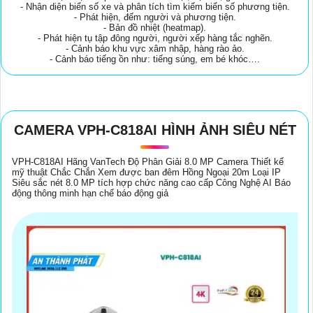
- Nhận diện biển số xe và phân tích tìm kiếm biển số phương tiện.
- Phát hiện, đếm người và phương tiện.
- Bản đồ nhiệt (heatmap).
- Phát hiện tụ tập đông người, người xếp hàng tắc nghẽn.
- Cảnh báo khu vực xâm nhập, hàng rào ảo.
- Cảnh báo tiếng ồn như: tiếng súng, em bé khóc….
CAMERA VPH-C818AI HÌNH ẢNH SIÊU NÉT
VPH-C818AI Hãng VanTech Độ Phân Giải 8.0 MP Camera Thiết kế
mỹ thuật Chắc Chắn Xem được ban đêm Hồng Ngoại 20m Loại IP
Siêu sắc nét 8.0 MP tích hợp chức năng cao cấp Công Nghệ AI Báo
động thông minh hạn chế báo động giả