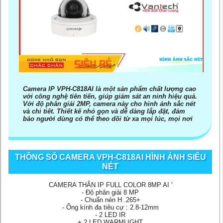
Camera IP VPH-C818AI là một sản phẩm chất lượng cao
với công nghệ tiên tiến, giúp giám sát an ninh hiệu quả.
Với độ phân giải 2MP, camera này cho hình ảnh sắc nét
và chi tiết. Thiết kế nhỏ gọn và dễ dàng lắp đặt, đảm
bảo người dùng có thể theo dõi từ xa mọi lúc, mọi nơi
THÔNG SỐ CAMERA VPH-C818AI HÌNH ẢNH SIÊU
NÉT
CAMERA THÂN IP FULL COLOR 8MP AI '
- Độ phân giải 8 MP
- Chuẩn nén H .265+
- Ống kính đa tiêu cự : 2.8-12mm
- 2 LED IR
+ 2 LED WARMLIGHT