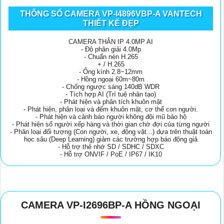
THÔNG SỐ CAMERA VP-I4896VBP-A VANTECH
THIẾT KẾ ĐẸP
CAMERA THÂN IP 4.0MP AI
- Độ phân giải 4.0Mp
- Chuẩn nén H.265
+ / H.265
- Ống kính 2.8~12mm
- Hồng ngoại 60m~80m
- Chống ngược sáng 140dB WDR
- Tích hợp AI (Trí tuệ nhân tạo)
- Phát hiện và phân tích khuôn mặt
- Phát hiện, phân loại và đếm khuôn mặt, cơ thể con người.
- Phát hiện và cảnh báo người không đội mũ bảo hộ
- Phát hiện số người xếp hàng và thời gian chờ đợi của từng người
- Phân loại đối tượng (Con người, xe, động vật...) dựa trên thuật toán
học sâu (Deep Learning) giảm các trường hợp báo động giả
- Hỗ trợ thẻ nhớ SD / SDHC / SDXC
- Hỗ trợ ONVIF / PoE / IP67 / IK10
CAMERA VP-I2696BP-A HỒNG NGOẠI