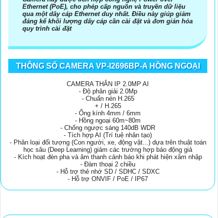
Ethernet (PoE), cho phép cấp nguồn và truyền dữ liệu
qua một dây cáp Ethernet duy nhất. Điều này giúp giảm
đáng kể khối lượng dây cáp cần cài đặt và đơn giản hóa
quy trình cài đặt
THÔNG SỐ CAMERA VP-I2696BP-A HỒNG NGOẠI
CAMERA THÂN IP 2.0MP AI
- Độ phân giải 2.0Mp
- Chuẩn nén H.265
+ / H.265
- Ống kính 4mm / 6mm
- Hồng ngoại 60m~80m
- Chống ngược sáng 140dB WDR
- Tích hợp AI (Trí tuệ nhân tạo)
- Phân loại đối tượng (Con người, xe, động vật...) dựa trên thuật toán
học sâu (Deep Learning) giảm các trường hợp báo động giả
- Kích hoạt đèn pha và âm thanh cảnh báo khi phát hiện xâm nhập
- Đàm thoại 2 chiều
- Hỗ trợ thẻ nhớ SD / SDHC / SDXC
- Hỗ trợ ONVIF / PoE / IP67