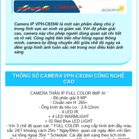
Camera IP VPH-C819AI là một sản phẩm đáng chú ý
trong lĩnh vực an ninh và giám sát. Với độ phân giải
cao, camera này cho phép người dùng quan sát chi tiết
và rõ nét. Công nghệ tiên tiến như hồng ngoại thông
minh, camera tự động chuyển đổi giữa chế độ ngày và
đêm giúp hình ảnh luôn sắc nét trong mọi điều kiện ánh
sáng
THÔNG SỐ CAMERA VPH-C819AI CÔNG NGHỆ
CAO
CAMERA THÂN IP FULL COLOR 8MP AI '
- Độ phân giải 8 MP
- Chuẩn nén H .265+
- Ống kính đa tiêu cự : 2.8-12mm
- 4 LED IR
+ 4 LED WARMLIGHT
+ 02 Red Blue LED LIGHT
- Với 3 chế độ quan sát: * FULL COLOR: cung cấp hình ảnh đầy màu
sắc 24/7 khoảng cách 25m * Ngày/Đêm: quan sát ngày đêm với tầm
xa hồng ngoại 35m * Schedule: Cài đặt ánh sáng theo lịch trình