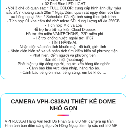
+ 02 Red Blue LED LIGHT
- Với 3 chế độ quan sát: * FULL COLOR: cung cấp hình ảnh đầy màu
sắc 24/7 khoảng cách 20m * Ngày/Đêm: quan sát ngày đêm với tầm
xa hồng ngoại 25m * Schedule: Cài đặt ánh sáng theo lịch trình
- Tích hợp 01 khe cắm thẻ nhớ micro SD, dung lượng tối đa 256GB
- Tích hợp Mic và Loa
- Hỗ trợ lưu trữ sự kiện Cloud Dropbox
- Hỗ trợ tên miền VANTECHDNS, P2P miễn phí
- Hỗ trợ chống nước ngoài trời IP67
- TÍNH NĂNG AI:
- Nhận diện và phân tích khuôn mặt, độ tuổi, giới tính...
- Nhận diện biển số xe và phân tích tìm kiếm biển số phương tiện.
- Phát hiện, đếm người và phương tiện.
- Bản đồ nhiệt (heatmap).
- Phát hiện tụ tập đông người, người xếp hàng tắc nghẽn.
- Cảnh báo khu vực xâm nhập, hàng rào ảo.
- Cảnh báo tiếng ồn như: tiếng súng, em bé khóc….
CAMERA VPH-C838AI THIẾT KẾ DOME
NHỎ GỌN
VPH-C838AI Hãng VanTech Độ Phân Giải 8.0 MP camera up trần
Hình ảnh ban đêm sáng đẹp với Hồng Ngoại 25m Ip sắc nét 8.0 MP