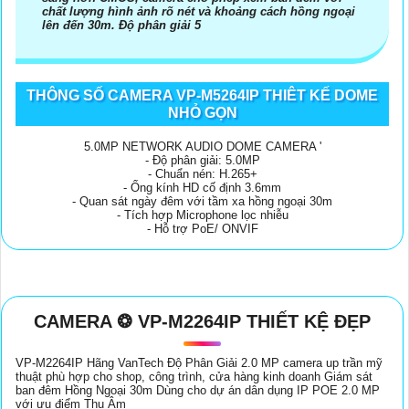
chất lượng hình ảnh rõ nét và khoảng cách hồng ngoại
lên đến 30m. Độ phân giải 5
THÔNG SỐ CAMERA VP-M5264IP THIÊT KẾ DOME
NHỎ GỌN
5.0MP NETWORK AUDIO DOME CAMERA '
- Độ phân giải: 5.0MP
- Chuẩn nén: H.265+
- Ống kính HD cố định 3.6mm
- Quan sát ngày đêm với tầm xa hồng ngoại 30m
- Tích hợp Microphone lọc nhiễu
- Hỗ trợ PoE/ ONVIF
CAMERA ❂ VP-M2264IP THIẾT KỆ ĐẸP
VP-M2264IP Hãng VanTech Độ Phân Giải 2.0 MP camera up trần mỹ
thuật phù hợp cho shop, công trình, cửa hàng kinh doanh Giám sát
ban đêm Hồng Ngoại 30m Dùng cho dự án dân dụng IP POE 2.0 MP
với ưu điểm Thu Âm