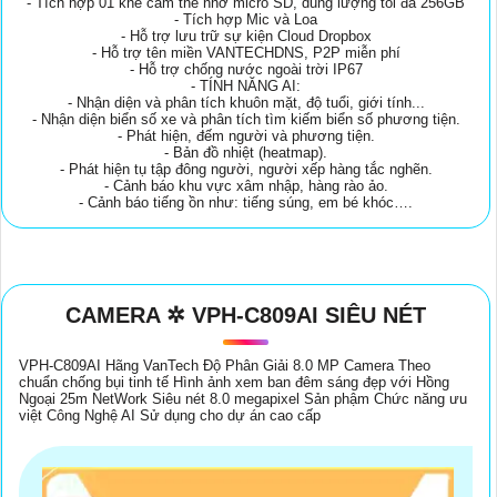
- Tích hợp 01 khe cắm thẻ nhớ micro SD, dung lượng tối đa 256GB
- Tích hợp Mic và Loa
- Hỗ trợ lưu trữ sự kiện Cloud Dropbox
- Hỗ trợ tên miền VANTECHDNS, P2P miễn phí
- Hỗ trợ chống nước ngoài trời IP67
- TÍNH NĂNG AI:
- Nhận diện và phân tích khuôn mặt, độ tuổi, giới tính...
- Nhận diện biển số xe và phân tích tìm kiếm biển số phương tiện.
- Phát hiện, đếm người và phương tiện.
- Bản đồ nhiệt (heatmap).
- Phát hiện tụ tập đông người, người xếp hàng tắc nghẽn.
- Cảnh báo khu vực xâm nhập, hàng rào ảo.
- Cảnh báo tiếng ồn như: tiếng súng, em bé khóc….
CAMERA ✲ VPH-C809AI SIÊU NÉT
VPH-C809AI Hãng VanTech Độ Phân Giải 8.0 MP Camera Theo
chuẩn chống bụi tinh tế Hình ảnh xem ban đêm sáng đẹp với Hồng
Ngoại 25m NetWork Siêu nét 8.0 megapixel Sản phậm Chức năng ưu
việt Công Nghệ AI Sử dụng cho dự án cao cấp