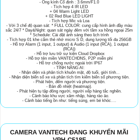
- Ống kính Cố định : 3.6mm/F1.0
- Tích hợp 4 IR LED
+ 04 Warm Light LED
+ 02 Red Blue LED LIGHT
- Tích hợp Mic và Loa
- Với 3 chế độ quan sát: * FULL COLOR: cung cấp hình ảnh đầy màu
sắc 24/7 * Day&Night: quan sát ngày đêm với tầm xa hồng ngoại 25m
* Schedule: Cài đặt ánh sáng theo lịch trình
- Tích hợp 01 khe cắm thẻ nhớ micro S D, dung lượng tối đa 256GB
- Hỗ trợ Alarm (1 input, 1 output) & Audio (1 input (RCA), 1 output
(RCA))
- Hỗ trợ lưu trữ sự kiện Cloud Dropbox
- Hỗ trợ tên miền VANTECHDNS, P2P miễn phí
- Hỗ trợ chống nước ngoài trời IP67
- TÍNH NĂNG AI:
- Nhận diện và phân tích khuôn mặt, độ tuổi, giới tính...
- Nhận diện biển số xe và phân tích tìm kiếm biển số phương tiện.
- Phát hiện, đếm người và phương tiện.
- Bản đồ nhiệt (heatmap).
- Phát hiện tụ tập đông người, người xếp hàng tắc nghẽn.
- Cảnh báo khu vực xâm nhập, hàng rào ảo.
- Cảnh báo tiếng ồn như: tiếng súng, em bé khóc….
CAMERA VANTECH ĐANG KHUYẾN MÃI
VPH-C518F