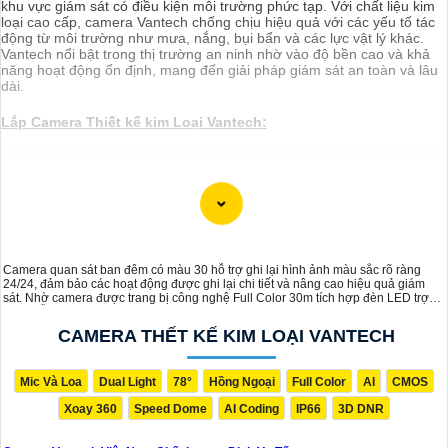
khu vực giám sát có điều kiện môi trường phức tạp. Với chất liệu kim
loại cao cấp, camera Vantech chống chịu hiệu quả với các yếu tố tác
động từ môi trường như mưa, nắng, bụi bẩn và các lực vật lý khác.
Vantech nổi bật trong thị trường an ninh nhờ vào độ bền cao và khả
năng hoạt động ổn định, mang đến giải pháp giám sát an toàn và lâu
dài.
Lắp Camera Thiết kế kim Loại Vantech:
(
2,600,000 ₫
)
Camera VP-411SIP VanTech ❇
(
30%
)
Camera VP-M5264IP Thiêt Kế Dome Nhỏ Gọn
(
30%
)
Camera ❂ VP-M2264IP Thiết Kệ Đẹp
Camera quan sát ban đêm có màu 30 hỗ trợ ghi lại hình ảnh màu sắc rõ ràng
24/24, đảm bảo các hoạt động được ghi lại chi tiết và nâng cao hiệu quả giám
(
00 ₫
)
Camera VP-I4896VBP-A VanTech Thiết Kế Đẹp
sát. Nhờ camera được trang bị công nghệ Full Color 30m tích hợp đèn LED trợ
sáng hỗ trợ ánh sáng cho camera để ghi lại các hoạt động rõ ràng vào ban đêm
(
00 ₫
)
dễ dàng
Camera VP-I2696BP-A Hồng Ngoại
CAMERA THẾT KẾ KIM LOẠI VANTECH
Camera Thết Kế Kim Loại Vantech
Mic Và Loa
Dual Light
78°
Hồng Ngoại
Full Color
AI
CMOS
Xoay 360
Speed Dome
AI Coding
IP66
3D DNR