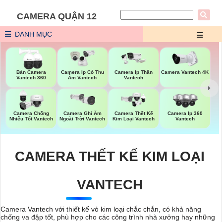
CAMERA QUẬN 12
DANH MỤC
Bán Camera
Camera Ip Có Thu
Camera Ip Thân
Camera Vantech 4K
Vantech 360
Âm Vantech
Vantech
Camera Chống
Camera Ghi Âm
Camera Thết Kế
Camera Ip 360
Nhiễu Tốt Vantech
Ngoài Trời Vantech
Kim Loại Vantech
Vantech
CAMERA THẾT KẾ KIM LOẠI
VANTECH
Camera Vantech với thiết kế vỏ kim loại chắc chắn, có khả năng
chống va đập tốt, phù hợp cho các công trình nhà xưởng hay những