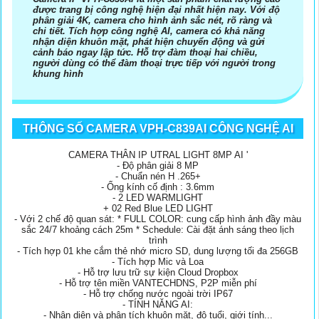
được trang bị công nghệ hiện đại nhất hiện nay. Với độ
phân giải 4K, camera cho hình ảnh sắc nét, rõ ràng và
chi tiết. Tích hợp công nghệ AI, camera có khả năng
nhận diện khuôn mặt, phát hiện chuyển động và gửi
cảnh báo ngay lập tức. Hỗ trợ đàm thoại hai chiều,
người dùng có thể đàm thoại trực tiếp với người trong
khung hình
THÔNG SỐ CAMERA VPH-C839AI CÔNG NGHỆ AI
CAMERA THÂN IP UTRAL LIGHT 8MP AI '
- Độ phân giải 8 MP
- Chuẩn nén H .265+
- Ống kính cố định : 3.6mm
- 2 LED WARMLIGHT
+ 02 Red Blue LED LIGHT
- Với 2 chế độ quan sát: * FULL COLOR: cung cấp hình ảnh đầy màu
sắc 24/7 khoảng cách 25m * Schedule: Cài đặt ánh sáng theo lịch
trình
- Tích hợp 01 khe cắm thẻ nhớ micro SD, dung lượng tối đa 256GB
- Tích hợp Mic và Loa
- Hỗ trợ lưu trữ sự kiện Cloud Dropbox
- Hỗ trợ tên miền VANTECHDNS, P2P miễn phí
- Hỗ trợ chống nước ngoài trời IP67
- TÍNH NĂNG AI:
- Nhận diện và phân tích khuôn mặt, độ tuổi, giới tính...