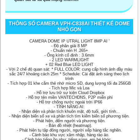
THÔNG SỐ CAMERA VPH-C838AI THIẾT KẾ DOME
NHỎ GỌN
CAMERA DOME IP UTRAL LIGHT 8MP AI '
- Độ phân giải 8 MP
- Chuẩn nén H .265+
- Ống kính cố định : 3.6mm
- 2 LED WARMLIGHT
+ 02 Red Blue LED LIGHT
- Với 2 chế độ quan sát: * FULL COLOR: cung cấp hình ảnh đầy màu
sắc 24/7 khoảng cách 25m * Schedule: Cài đặt ánh sáng theo lịch
trình
- Tích hợp 01 khe cắm thẻ nhớ micro SD, dung lượng tối đa 256GB
- Tích hợp Mic và Loa
- Hỗ trợ lưu trữ sự kiện Cloud Dropbox
- Hỗ trợ tên miền VANTECHDNS, P2P miễn phí
- Hỗ trợ chống nước ngoài trời IP66
- TÍNH NĂNG AI:
- Nhận diện và phân tích khuôn mặt, độ tuổi, giới tính...
- Nhận diện biển số xe và phân tích tìm kiếm biển số phương tiện.
- Phát hiện, đếm người và phương tiện.
- Bản đồ nhiệt (heatmap).
- Phát hiện tụ tập đông người, người xếp hàng tắc nghẽn.
- Cảnh báo khu vực xâm nhập, hàng rào ảo.
- Cảnh báo tiếng ồn như: tiếng súng, em bé khóc….