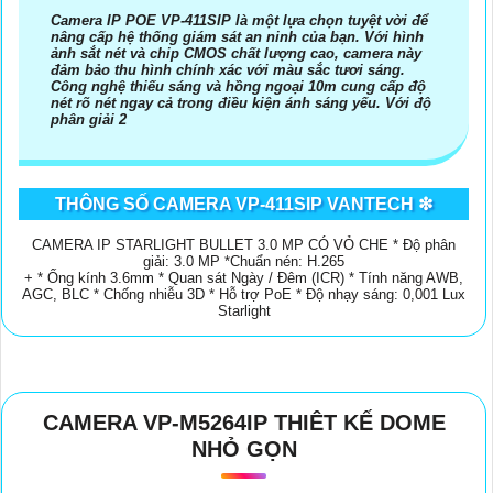
Camera IP POE VP-411SIP là một lựa chọn tuyệt vời để
nâng cấp hệ thống giám sát an ninh của bạn. Với hình
ảnh sắt nét và chip CMOS chất lượng cao, camera này
đảm bảo thu hình chính xác với màu sắc tươi sáng.
Công nghệ thiếu sáng và hồng ngoại 10m cung cấp độ
'
nét rõ nét ngay cả trong điều kiện ánh sáng yếu. Với độ
phân giải 2
THÔNG SỐ CAMERA VP-411SIP VANTECH ❇
CAMERA IP STARLIGHT BULLET 3.0 MP CÓ VỎ CHE * Độ phân
giải: 3.0 MP *Chuẩn nén: H.265
+ * Ống kính 3.6mm * Quan sát Ngày / Đêm (ICR) * Tính năng AWB,
AGC, BLC * Chống nhiễu 3D * Hỗ trợ PoE * Độ nhạy sáng: 0,001 Lux
Starlight
CAMERA VP-M5264IP THIÊT KẾ DOME
NHỎ GỌN