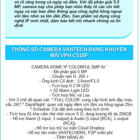
và rõ ràng trong cả ngày và đêm. Với độ phân giải 5.0
MP, camera này cho phép bạn nhìn thấy rõ các chi tiết
ngay cả vào ban đêm thông qua công nghệ hồng ngoại
với tầm nhìn xa lên đến 25m. Sản phẩm sử dụng công
nghệ IP mới nhất, đảm bảo kết nối nhanh chóng và ổn
định
THÔNG SỐ CAMERA VANTECH ĐANG KHUYẾN
MÃI VPH-C518F
CAMERA DOME IP COLORFUL 5MP AI '
- Độ phân giải 5 MP
- Chuẩn nén H .265 +
- Ống kính Cố định : 3.6mm/F1.0
- Tích hợp 0 2 IR LED
+ 02 Warm Light LED
- Tích hợp Mic và Loa
- Với 3 chế độ quan sát: * FULL COLOR: cung cấp hình ảnh đầy màu
sắc 24/7 * Day&Night: quan sát ngày đêm với tầm xa hồng ngoại 25m
* Schedule: Cài đặt ánh sáng theo lịch trình
- Tích hợp 01 khe cắm thẻ nhớ micro S D, dung lượng tối đa 256GB
- Hỗ trợ Alarm (1 input, 1 output) & Audio (1 input (RCA), 1 output
(RCA))
- Hỗ trợ lưu trữ sự kiện Cloud Dropbox
- Hỗ trợ tên miền VANTECHDNS, P2P miễn phí
- TÍNH NĂNG AI: