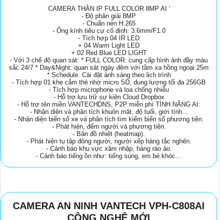
CAMERA THÂN IP FULL COLOR 8MP AI '
- Độ phân giải 8MP
- Chuẩn nén H.265
- Ống kính tiêu cự cố định: 3.6mm/F1.0
- Tích hợp 04 IR LED
+ 04 Warm Light LED
+ 02 Red Blue LED LIGHT
- Với 3 chế độ quan sát: * FULL COLOR: cung cấp hình ảnh đầy màu
sắc 24/7 * Day&Night: quan sát ngày đêm với tầm xa hồng ngoại 25m
* Schedule: Cài đặt ánh sáng theo lịch trình
- Tích hợp 01 khe cắm thẻ nhớ micro SD, dung lượng tối đa 256GB
- Tích hợp microphone và loa chống nhiễu
- Hỗ trợ lưu trữ sự kiện Cloud Dropbox
- Hỗ trợ tên miền VANTECHDNS, P2P miễn phí TÍNH NĂNG AI:
- Nhận diện và phân tích khuôn mặt, độ tuổi, giới tính...
- Nhận diện biển số xe và phân tích tìm kiếm biển số phương tiện.
- Phát hiện, đếm người và phương tiện.
- Bản đồ nhiệt (heatmap).
- Phát hiện tụ tập đông người, người xếp hàng tắc nghẽn.
- Cảnh báo khu vực xâm nhập, hàng rào ảo.
- Cảnh báo tiếng ồn như: tiếng súng, em bé khóc…
CAMERA AN NINH VANTECH VPH-C808AI
CÔNG NGHỆ MỚI