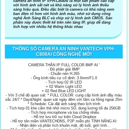
camera an ninh IP VPH-C808AI là một sản phẩm cao cấp
với hình ảnh sắt nét và khả năng xử lý hình ảnh thiếu
sáng hiệu quả. Điều đặc biệt là camera có khả năng xem
ban đêm rõ hơn với hình ảnh màu, nhờ sử dụng công
nghệ Ánh Sáng BLC và chip xử lý hình ảnh CMOS. Sản
phẩm này được thiết kế trên nền tảng IP, giúp dễ dàng
tích hợp với nhiều hệ thống khác nhau
THÔNG SỐ CAMERA AN NINH VANTECH VPH-
C808AI CÔNG NGHỆ MỚI
CAMERA THÂN IP FULL COLOR 8MP AI '
- Độ phân giải 8MP
- Chuẩn nén H.265
- Ống kính tiêu cự cố định: 3.6mm/F1.0
- Tích hợp 02 IR LED
+ 02 Warm Light LED
+ 02 Red Blue LED LIGHT
- Với 3 chế độ quan sát: * FULL COLOR: cung cấp hình ảnh đầy màu
sắc 24/7 * Day&Night: quan sát ngày đêm với tầm xa hồng ngoại 25m
* Schedule: Cài đặt ánh sáng theo lịch trình
- Tích hợp 01 khe cắm thẻ nhớ micro SD, dung lượng tối đa 256GB
- Tích hợp microphone và loa chống nhiễu
- Hỗ trợ lưu trữ sự kiện Cloud Dropbox
- Hỗ trợ tên miền VANTECHDNS, P2P miễn phí TÍNH NĂNG AI:
- Nhận diện và phân tích khuôn mặt, độ tuổi, giới tính...