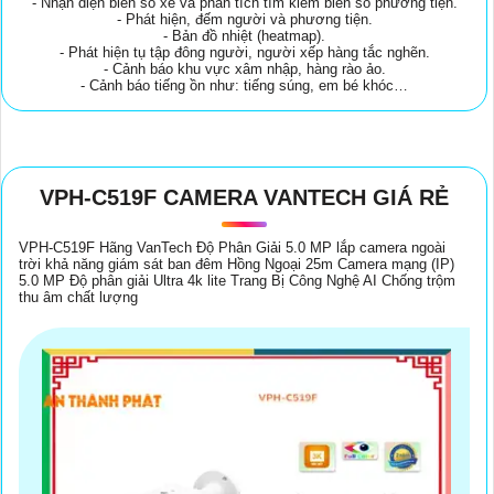
- Nhận diện biển số xe và phân tích tìm kiếm biển số phương tiện.
- Phát hiện, đếm người và phương tiện.
- Bản đồ nhiệt (heatmap).
- Phát hiện tụ tập đông người, người xếp hàng tắc nghẽn.
- Cảnh báo khu vực xâm nhập, hàng rào ảo.
- Cảnh báo tiếng ồn như: tiếng súng, em bé khóc…
VPH-C519F CAMERA VANTECH GIÁ RẺ
VPH-C519F Hãng VanTech Độ Phân Giải 5.0 MP lắp camera ngoài
trời khả năng giám sát ban đêm Hồng Ngoại 25m Camera mạng (IP)
5.0 MP Độ phân giải Ultra 4k lite Trang Bị Công Nghệ AI Chống trộm
thu âm chất lượng