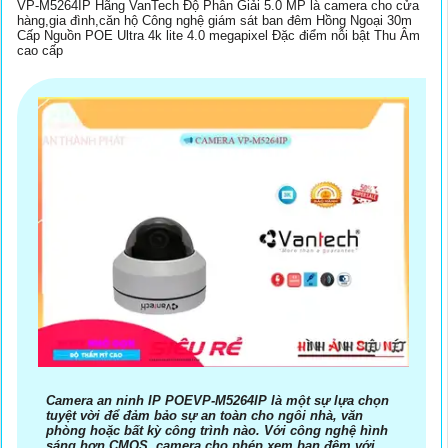
VP-M5264IP Hãng VanTech Độ Phân Giải 5.0 MP là camera cho cửa
hàng,gia đình,căn hộ Công nghệ giám sát ban đêm Hồng Ngoại 30m
Cấp Nguồn POE Ultra 4k lite 4.0 megapixel Đặc điểm nỗi bật Thu Âm
cao cấp
Camera an ninh IP POEVP-M5264IP là một sự lựa chọn
tuyệt vời để đảm bảo sự an toàn cho ngôi nhà, văn
phòng hoặc bất kỳ công trình nào. Với công nghệ hình
sáng hơn CMOS, camera cho phép xem ban đêm với