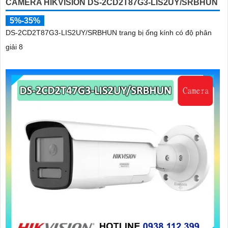
CAMERA HIKVISION DS-2CD2T87G3-LIS2UY/SRBHUN
5%-35%
DS-2CD2T87G3-LIS2UY/SRBHUN trang bị ống kính có độ phân
giải 8