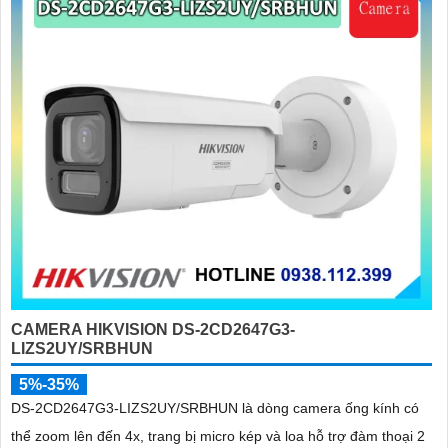
'
CAMERA HIKVISION DS-2CD2647G3-
LIZS2UY/SRBHUN
5%-35%
DS-2CD2647G3-LIZS2UY/SRBHUN là dòng camera ống kính có
thể zoom lên đến 4x, trang bị micro kép và loa hỗ trợ đàm thoại 2