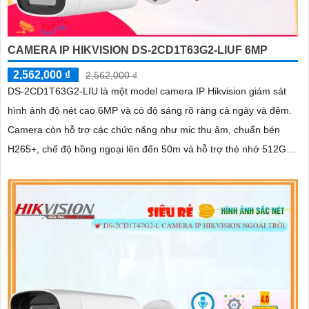
CAMERA IP HIKVISION DS-2CD1T63G2-LIUF 6MP
2,562,000 ₫
2,562,000 ₫
DS-2CD1T63G2-LIU là một model camera IP Hikvision giám sát
hình ảnh độ nét cao 6MP và có độ sáng rõ ràng cả ngày và đêm.
Camera còn hỗ trợ các chức năng như mic thu âm, chuẩn bén
H265+, chế độ hồng ngoại lên đến 50m và hỗ trợ thẻ nhớ 512GB
giúp hỗ trợ giám sát và bảo vệ an ninh hiệu quả