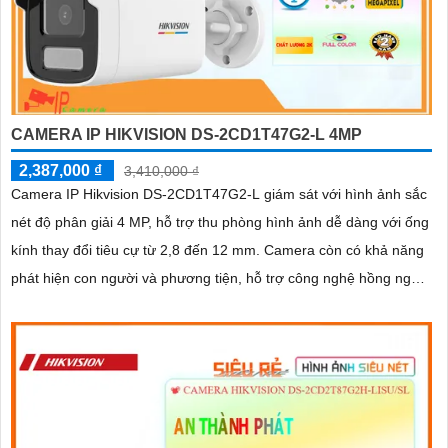
CAMERA IP HIKVISION DS-2CD1T47G2-L 4MP
2,387,000 ₫
3,410,000 ₫
Camera IP Hikvision DS-2CD1T47G2-L giám sát với hình ảnh sắc
nét độ phân giải 4 MP, hỗ trợ thu phòng hình ảnh dễ dàng với ống
kính thay đổi tiêu cự từ 2,8 đến 12 mm. Camera còn có khả năng
phát hiện con người và phương tiện, hỗ trợ công nghệ hồng ngoại
EXIR với phạm vi xa đảm bảo quan sát an ninh hiệu quả