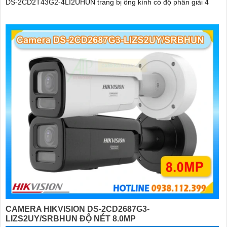
DS-2CD2T43G2-4LI2UHUN trang bị ống kính có độ phân giải 4
CAMERA HIKVISION DS-2CD2687G3-
LIZS2UY/SRBHUN ĐỘ NÉT 8.0MP