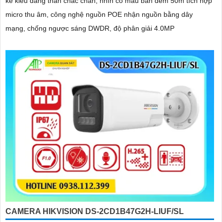
kế kiểu dáng thân chắc chắn, nhìn có màu ban đêm 50m tích hợp
micro thu âm, công nghệ nguồn POE nhận nguồn bằng dây
mạng, chống ngược sáng DWDR, độ phân giải 4.0MP
CAMERA HIKVISION DS-2CD1B47G2H-LIUF/SL