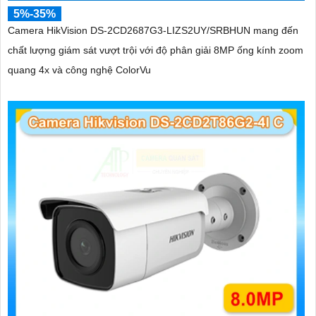
5%-35%
Camera HikVision DS-2CD2687G3-LIZS2UY/SRBHUN mang đến
chất lượng giám sát vượt trội với độ phân giải 8MP ống kính zoom
quang 4x và công nghệ ColorVu