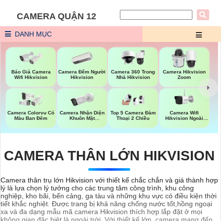
CAMERA QUẬN 12
DANH MỤC
Báo Giá Camera
Camera Đếm Người
Camera 360 Trong
Camera Hikvision
Wifi Hikvision
Hikvision
Nhà Hikvision
Zoom
Camera Nhận Diện
Camera Wifi
Camera Colorvu Có
Top 5 Camera Đàm
Khuôn Mặt
Hikvision Ngoài
Màu Ban Đêm
Thoại 2 Chiều
Hikvision
Trời
CAMERA THÂN LỚN HIKVISION
Camera thân trụ lớn Hikvision với thiết kế chắc chắn và giá thành hợp
lý là lựa chọn lý tưởng cho các trung tâm công trình, khu công
nghiệp, kho bãi, bến cảng, ga tàu và những khu vực có điều kiện thời
tiết khắc nghiệt. Được trang bị khả năng chống nước tốt,hồng ngoại
xa và đa dạng mẫu mã camera Hikvision thích hợp lắp đặt ở mọi
không gian đặc biệt là ngoài trời. Với thiết kế lớn, camera mang đến