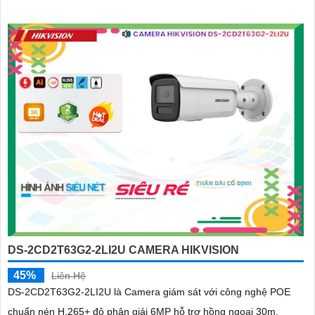
DS-2CD2T63G2-2LI2U CAMERA HIKVISION
45%
Liên Hệ
DS-2CD2T63G2-2LI2U là Camera giám sát với công nghệ POE
chuẩn nén H.265+ độ phân giải 6MP hỗ trợ hồng ngoại 30m.