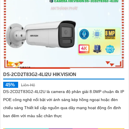
DS-2CD2T83G2-4LI2U HIKVISION
45%
Liên Hệ
DS-2CD2T83G2-4LI2U là camera độ phân giải 8.0MP chuận 4k IP
POE công nghệ nổi bật với ánh sáng kép hồng ngoại hoặc đèn
chiếu sáng Thiết kế cấp nguồn qua dây mạng hoạt động ổn định
ban đêm với màu sắc chân thực