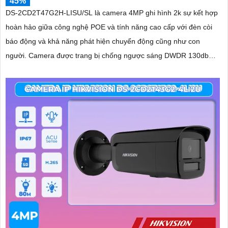
45%
DS-2CD2T47G2H-LISU/SL là camera 4MP ghi hình 2k sự kết hợp
hoàn hảo giữa công nghệ POE và tính năng cao cấp với đèn còi
báo động và khả năng phát hiện chuyển động cũng như con
người. Camera được trang bị chống ngược sáng DWDR 130db
cho hình ảnh rõ nét ở mọi điều kiện ánh sáng