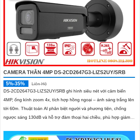
CAMERA THÂN 4MP DS-2CD2647G3-LIZS2UY/SRB
5%-35%
Liên Hệ
DS-2CD2647G3-LIZS2UY/SRB ghi hình siêu nét với cảm biến
4MP, ống kính zoom 4x, tích hợp hồng ngoại – ánh sáng trắng lên
tới 60m. Thuật toán AI phân biệt người và phương tiện, chống
ngược sáng 130dB và hỗ trợ đàm thoại hai chiều, phù hợp giám
sát ngoài trời chống nước IP67