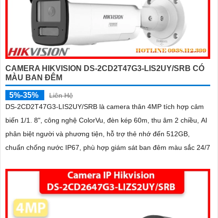
CAMERA HIKVISION DS-2CD2T47G3-LIS2UY/SRB CÓ
MÀU BAN ĐÊM
5%-35%
Liên Hệ
DS-2CD2T47G3-LIS2UY/SRB là camera thân 4MP tích hợp cảm
biến 1/1. 8", công nghệ ColorVu, đèn kép 60m, thu âm 2 chiều, AI
phân biệt người và phương tiện, hỗ trợ thẻ nhớ đến 512GB,
chuẩn chống nước IP67, phù hợp giám sát ban đêm màu sắc 24/7