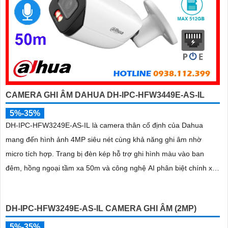
CAMERA GHI ÂM DAHUA DH-IPC-HFW3449E-AS-IL
5%-35%
DH-IPC-HFW3249E-AS-IL là camera thân cố định của Dahua
mang đến hình ảnh 4MP siêu nét cùng khả năng ghi âm nhờ
micro tích hợp. Trang bị đèn kép hỗ trợ ghi hình màu vào ban
đêm, hồng ngoại tầm xa 50m và công nghệ AI phân biệt chính xác
người và xe, camera giúp giảm thiểu cảnh báo giả hiệu quả
DH-IPC-HFW3249E-AS-IL CAMERA GHI ÂM (2MP)
5%-35%