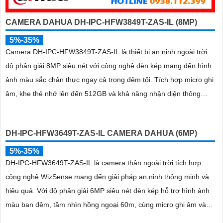
CAMERA DAHUA DH-IPC-HFW3849T-ZAS-IL (8MP)
5%-35%
Camera DH-IPC-HFW3849T-ZAS-IL là thiết bị an ninh ngoài trời
độ phân giải 8MP siêu nét với công nghệ đèn kép mang đến hình
ảnh màu sắc chân thực ngay cả trong đêm tối. Tích hợp micro ghi
âm, khe thẻ nhớ lên đến 512GB và khả năng nhận diện thông
minh giúp phân biệt chính xác giữa người và xe, nâng cao hiệu
quả giám sát với thiết kế chuẩn IP67 chống bụi nước và hỗ trợ
DH-IPC-HFW3649T-ZAS-IL CAMERA DAHUA (6MP)
PoE giá rẻ
5%-35%
DH-IPC-HFW3649T-ZAS-IL là camera thân ngoài trời tích hợp
công nghệ WizSense mang đến giải pháp an ninh thông minh và
hiệu quả. Với độ phân giải 6MP siêu nét đèn kép hỗ trợ hình ảnh
màu ban đêm, tầm nhìn hồng ngoại 60m, cùng micro ghi âm và
khả năng nhận diện chính xác người và xe, camera đảm bảo giám