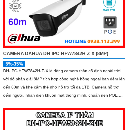
CAMERA DAHUA DH-IPC-HFW7842H-Z-X (8MP)
5%-35%
DH-IPC-HFW7842H-Z-X là dòng camera thân cố định ngoài trời
với độ phân giải 8MP tích hợp công nghệ hồng ngoại ban đêm lên
đến 60m và khe cắm thẻ nhớ hỗ trợ tối đa 1TB. Camera hỗ trợ
đếm người, nhận diện khuôn mặt thông minh, chuẩn nén POE,
đạt tiêu chuẩn chống nước IP67, phù hợp cho các khu vực giám
sát ngoài trời, hỗ trợ tính năng quản lý chỗ đỗ xe hiệu quả cho các
bãi giữ xe