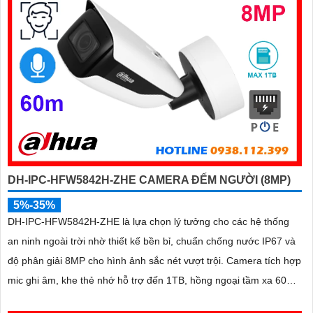
DH-IPC-HFW5842H-ZHE CAMERA ĐẾM NGƯỜI (8MP)
5%-35%
DH-IPC-HFW5842H-ZHE là lựa chọn lý tưởng cho các hệ thống
an ninh ngoài trời nhờ thiết kế bền bỉ, chuẩn chống nước IP67 và
độ phân giải 8MP cho hình ảnh sắc nét vượt trội. Camera tích hợp
mic ghi âm, khe thẻ nhớ hỗ trợ đến 1TB, hồng ngoại tầm xa 60m
và kết nối PoE giúp lắp đặt dễ dàng, tiết kiệm chi phí