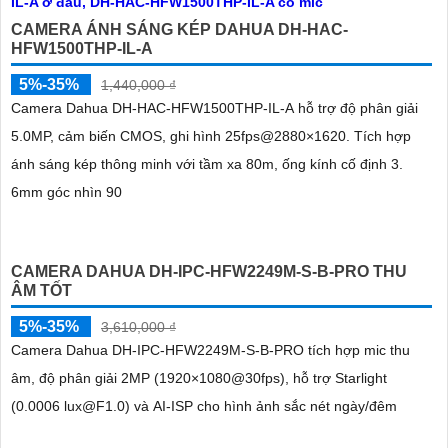
CAMERA ÁNH SÁNG KÉP DAHUA DH-HAC-
HFW1500THP-IL-A
5%-35%
1,440,000 ₫
Camera Dahua DH-HAC-HFW1500THP-IL-A hỗ trợ độ phân giải
5.0MP, cảm biến CMOS, ghi hình 25fps@2880×1620. Tích hợp
ánh sáng kép thông minh với tầm xa 80m, ống kính cố định 3.
6mm góc nhìn 90
CAMERA DAHUA DH-IPC-HFW2249M-S-B-PRO THU
ÂM TỐT
5%-35%
3,610,000 ₫
Camera Dahua DH-IPC-HFW2249M-S-B-PRO tích hợp mic thu
âm, độ phân giải 2MP (1920×1080@30fps), hỗ trợ Starlight
(0.0006 lux@F1.0) và AI-ISP cho hình ảnh sắc nét ngày/đêm