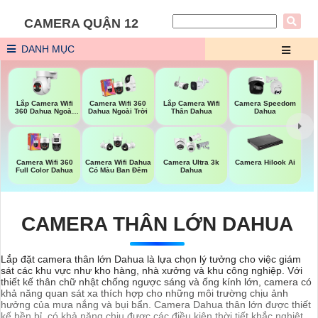
CAMERA QUẬN 12
DANH MỤC
Lắp Camera Wifi
Camera Wifi 360
Lắp Camera Wifi
Camera Speedom
360 Dahua Ngoài
Dahua Ngoài Trời
Thân Dahua
Dahua
Trời
Camera Wifi 360
Camera Wifi Dahua
Camera Ultra 3k
Camera Hilook Ai
Full Color Dahua
Có Màu Ban Đêm
Dahua
CAMERA THÂN LỚN DAHUA
Lắp đặt camera thân lớn Dahua là lựa chọn lý tưởng cho việc giám
sát các khu vực như kho hàng, nhà xưởng và khu công nghiệp. Với
thiết kế thân chữ nhật chống ngược sáng và ống kính lớn, camera có
khả năng quan sát xa thích hợp cho những môi trường chịu ảnh
hưởng của mưa nắng và bụi bẩn. Camera Dahua thân lớn được thiết
kế bền bỉ, có khả năng chịu được các điều kiện thời tiết khắc nghiệt.