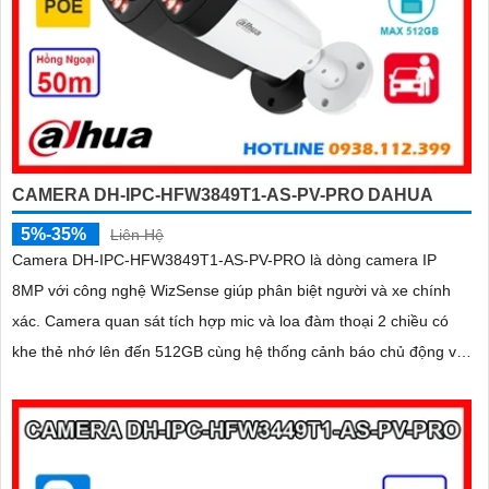
CAMERA DH-IPC-HFW3849T1-AS-PV-PRO DAHUA
5%-35%
Liên Hệ
Camera DH-IPC-HFW3849T1-AS-PV-PRO là dòng camera IP
8MP với công nghệ WizSense giúp phân biệt người và xe chính
xác. Camera quan sát tích hợp mic và loa đàm thoại 2 chiều có
khe thẻ nhớ lên đến 512GB cùng hệ thống cảnh báo chủ động với
đèn xanh đỏ và âm thanh