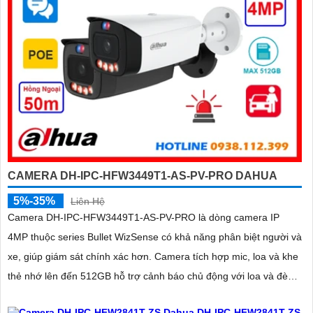
CAMERA DH-IPC-HFW3449T1-AS-PV-PRO DAHUA
5%-35%
Liên Hệ
Camera DH-IPC-HFW3449T1-AS-PV-PRO là dòng camera IP
4MP thuộc series Bullet WizSense có khả năng phân biệt người và
xe, giúp giám sát chính xác hơn. Camera tích hợp mic, loa và khe
thẻ nhớ lên đến 512GB hỗ trợ cảnh báo chủ động với loa và đèn
báo xanh đỏ