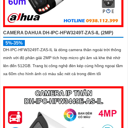
CAMERA DAHUA DH-IPC-HFW3249T-ZAS-IL (2MP)
5%-35%
DH-IPC-HFW3249T-ZAS-IL là dòng camera thân ngoài trời thông
minh với độ phân giải 2MP tích hợp micro ghi âm và khe thẻ nhớ
lên đến 512GB. Trang bị công nghệ đèn kép cùng hồng ngoại tầm
xa 60m cho hình ảnh có màu sắc nét cả trong đêm tối