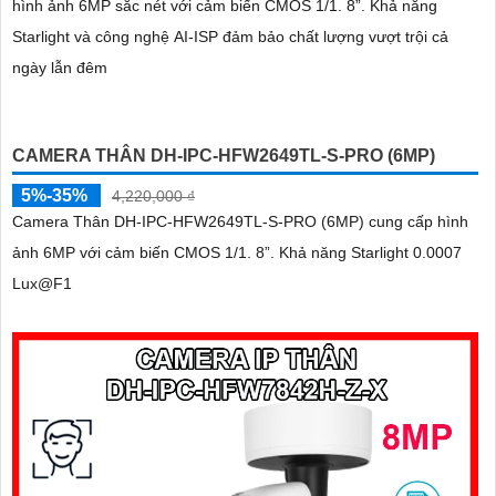
hình ảnh 6MP sắc nét với cảm biến CMOS 1/1. 8”. Khả năng
Starlight và công nghệ AI-ISP đảm bảo chất lượng vượt trội cả
ngày lẫn đêm
CAMERA THÂN DH-IPC-HFW2649TL-S-PRO (6MP)
5%-35%
4,220,000 ₫
Camera Thân DH-IPC-HFW2649TL-S-PRO (6MP) cung cấp hình
ảnh 6MP với cảm biến CMOS 1/1. 8”. Khả năng Starlight 0.0007
Lux@F1