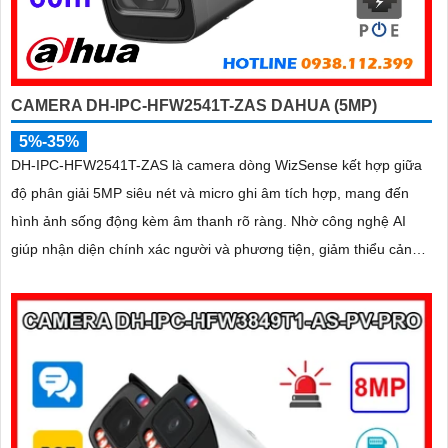
CAMERA DH-IPC-HFW2541T-ZAS DAHUA (5MP)
5%-35%
DH-IPC-HFW2541T-ZAS là camera dòng WizSense kết hợp giữa
độ phân giải 5MP siêu nét và micro ghi âm tích hợp, mang đến
hình ảnh sống động kèm âm thanh rõ ràng. Nhờ công nghệ AI
giúp nhận diện chính xác người và phương tiện, giảm thiểu cảnh
báo sai, tối ưu hiệu quả an ninh