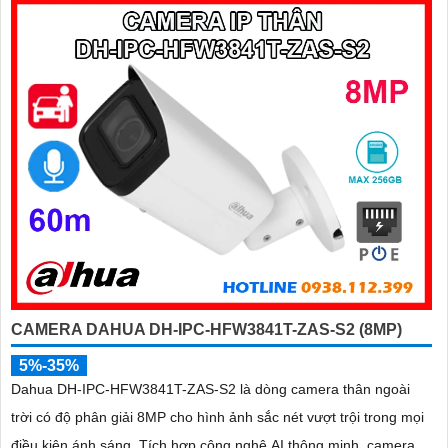
CAMERA DAHUA DH-IPC-HFW3841T-ZAS-S2 (8MP)
5%-35%
Dahua DH-IPC-HFW3841T-ZAS-S2 là dòng camera thân ngoài
trời có độ phân giải 8MP cho hình ảnh sắc nét vượt trội trong mọi
điều kiện ánh sáng. Tích hợp công nghệ AI thông minh, camera