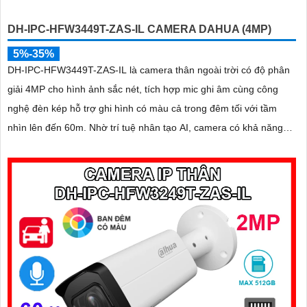
sát chuẩn xác 24/7 hỗ trợ POE, khe thẻ nhớ lên đến 512GB và
DH-IPC-HFW3449T-ZAS-IL CAMERA DAHUA (4MP)
chuẩn chống nước IP67
5%-35%
DH-IPC-HFW3449T-ZAS-IL là camera thân ngoài trời có độ phân
giải 4MP cho hình ảnh sắc nét, tích hợp mic ghi âm cùng công
nghệ đèn kép hỗ trợ ghi hình có màu cả trong đêm tối với tầm
nhìn lên đến 60m. Nhờ trí tuệ nhân tạo AI, camera có khả năng
phân biệt chính xác người và phương tiện giảm thiểu cảnh báo giả
nâng cao hiệu quả an ninh hỗ trợ khe cắm thẻ nhớ 512GB, chuẩn
chống nước IP67