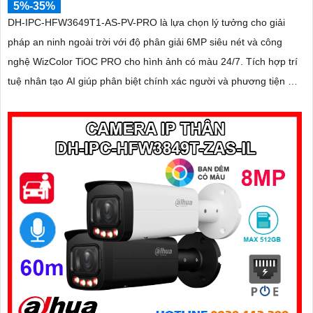
5%-35%
DH-IPC-HFW3649T1-AS-PV-PRO là lựa chọn lý tưởng cho giải
pháp an ninh ngoài trời với độ phân giải 6MP siêu nét và công
nghệ WizColor TiOC PRO cho hình ảnh có màu 24/7. Tích hợp trí
tuệ nhân tạo AI giúp phân biệt chính xác người và phương tiện hỗ
trợ đàm thoại hai chiều, ghi hình linh hoạt với khe thẻ nhớ lên đến
512GB