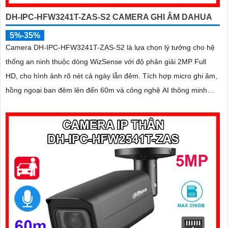
DH-IPC-HFW3241T-ZAS-S2 CAMERA GHI ÂM DAHUA
5%-35%
Camera DH-IPC-HFW3241T-ZAS-S2 là lựa chọn lý tưởng cho hệ
thống an ninh thuộc dòng WizSense với độ phân giải 2MP Full
HD, cho hình ảnh rõ nét cả ngày lẫn đêm. Tích hợp micro ghi âm,
hồng ngoại ban đêm lên đến 60m và công nghệ AI thông minh
giúp phân biệt người và xe chính xác, nâng cao hiệu quả giám sát