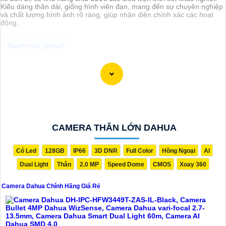
Kiểu dáng thân dài, giống hình viên đạn, mang đến sự chuyên nghiệp
và chất lượng hình ảnh rõ ràng, giúp nhận diện chính xác các hoạt
động.
Chào bạn, dưới đây là một mô tả ngắn về Camera Dahua Chính
Hãng và giải pháp phù hợp cho bạn:
Camera Dahua Chính Hãng là một trong những thương hiệu nổi tiếng
và đáng tin cậy trong lĩnh vực camera an ninh. Được sản xuất với
công nghệ hiện đại, Camera Dahua cung cấp hình ảnh chất lượng
cao, độ phân giải sắc nét và tính năng thông minh như nhận dạng
khuôn mặt, lọc báo động giả và nhiều tính năng khác.
Để tìm mua Camera Dahua Chính Hãng với giá rẻ, bạn nên tìm kiếm
CAMERA THÂN LỚN DAHUA
các đại lý, nhà phân phối uy tín, chính thức của Dahua. Đảm bảo sản
phẩm mua là chính hãng để
đẳng cấp
chất lượng và hỗ trợ sau bán
hàng tốt.
Có Led
128GB
IP66
3D DNR
Full Color
Hồng Ngoại
AI
Để lựa chọn giải pháp phù hợp, quan trọng bạn cần xác định mục
Dual Light
Thân
2.0 MP
Speed Dome
CMOS
Xoay 360
đích sử dụng camera, khu vực lắp đặt, số lượng camera cần thiết và
tính năng cần có như ghi âm, xoay, zoom, cảnh báo... Với những yếu
tố này, bạn có thể tham khảo ý kiến của chuyên gia hoặc tư vấn viên
Camera Dahua Chính Hãng Giá Rẻ
để chọn lựa được giải pháp tốt nhất cho nhu cầu của bạn.
Chúc bạn thành công trong việc tìm hiểu và lựa chọn Camera Dahua
Chính Hãng giá rẻ và giải pháp phù hợp cho mình. Nếu cần thêm
thông tin hoặc hỗ trợ, hãy để lại câu hỏi để mình giúp bạn nhé!