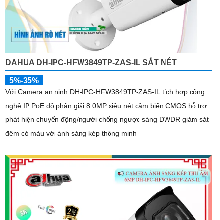
DAHUA DH-IPC-HFW3849TP-ZAS-IL SẮT NÉT
5%-35%
Với Camera an ninh DH-IPC-HFW3849TP-ZAS-IL tích hợp công
nghệ IP PoE độ phân giải 8.0MP siêu nét cảm biến CMOS hỗ trợ
phát hiện chuyển động/người chống ngược sáng DWDR giám sát
đêm có màu với ánh sáng kép thông minh