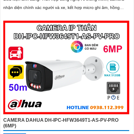
nhận diện chính xác người và xe, kết hợp micro ghi âm, hồng
ngoại ban đêm 60m và khe thẻ nhớ lên đến 256GB mang đến giải
pháp giám sát toàn diện và hiệu quả
CAMERA DAHUA DH-IPC-HFW3649T1-AS-PV-PRO
(6MP)