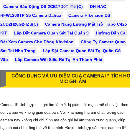
Camera Báo Động DS-2CE17D0T-IT5 (C)
DH-HAC-
HFW1200TP-S5 Camera Dahua
Camera Hikvision DS-
2CD2H26G2-IZS(C)
Camera Năng Lượng Mặt Trời Tapo C425
KIT
Lắp Đặt Camera Quan Sát Tại Quận 9
Hường Dẫn Cài
Đặt Xem Camera Cho Dòng Kbvision
Công Ty Camera Quan
Sat Tai Nha Trang
Lắp Đặt Camera Quan Sát Tại Quận Gò
Vấp
Lắp Camera Wifi Siêu Rẻ Tại An Thành Phát
CÔNG DỤNG VÀ ƯU ĐIỂM CỦA CAMERA IP TÍCH HỢ
MIC GHI ÂM
Camera IP tích hợp mic ghi âm là thiết bị giám sát mạnh mẽ cho việc theo
dõi và bảo vệ không gian của bạn. Với khả năng thu âm chất lượng cao,
camera này không chỉ ghi hình mà còn ghi lại âm thanh xung quanh, giúp
bạn có cái nhìn tổng thể về tình hình. Được tích hợp sẵn mic, camera IP