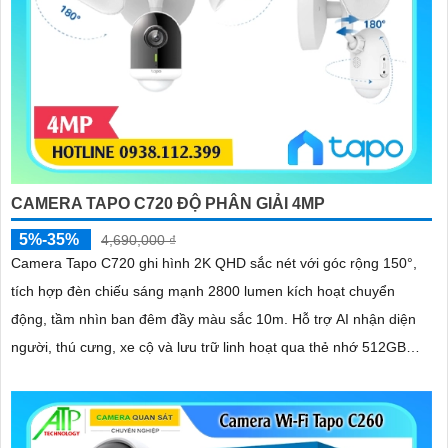
CAMERA TAPO C720 ĐỘ PHÂN GIẢI 4MP
5%-35%
4,690,000 ₫
Camera Tapo C720 ghi hình 2K QHD sắc nét với góc rộng 150°,
tích hợp đèn chiếu sáng mạnh 2800 lumen kích hoạt chuyển
động, tầm nhìn ban đêm đầy màu sắc 10m. Hỗ trợ AI nhận diện
người, thú cưng, xe cộ và lưu trữ linh hoạt qua thẻ nhớ 512GB
hoặc đám mây