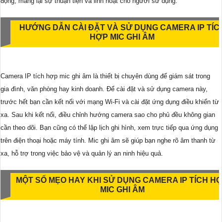
động, mang lại sự thuận tiện và linh hoạt cho người sử dụng.
HƯỚNG DẪN CÀI ĐẶT VÀ SỬ DỤNG CAMERA IP TÍC
HỢP MIC GHI ÂM
Camera IP tích hợp mic ghi âm là thiết bị chuyên dùng để giám sát trong
gia đình, văn phòng hay kinh doanh. Để cài đặt và sử dụng camera này,
trước hết bạn cần kết nối với mạng Wi-Fi và cài đặt ứng dụng điều khiển từ
xa. Sau khi kết nối, điều chỉnh hướng camera sao cho phủ đều không gian
cần theo dõi. Bạn cũng có thể lập lịch ghi hình, xem trực tiếp qua ứng dụng
trên điện thoại hoặc máy tính. Mic ghi âm sẽ giúp bạn nghe rõ âm thanh từ
xa, hỗ trợ trong việc bảo vệ và quản lý an ninh hiệu quả.
MỘT SỐ MẸO HAY KHI SỬ DỤNG CAMERA IP TÍCH H
MIC GHI ÂM