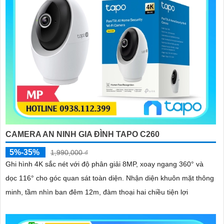
CAMERA AN NINH GIA ĐÌNH TAPO C260
5%-35%
1,990,000 ₫
Ghi hình 4K sắc nét với độ phân giải 8MP, xoay ngang 360° và
dọc 116° cho góc quan sát toàn diện. Nhận diện khuôn mặt thông
minh, tầm nhìn ban đêm 12m, đàm thoại hai chiều tiện lợi