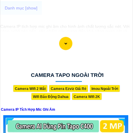
Camera IP tích hợp mic ghi âm cho hình ảnh chất lượng sắc nét. Với
công nghệ tiên tiến, sản phẩm này mang đến khả năng quan sát và
nghe rõ ràng mọi hoạt động xung quanh. Cảm biến chất lượng cao
giúp tái tạo màu sắc chính xác, đồng thời mic ghi âm tích hợp cho
phép người dùng thấu hiểu từng chi tiết với âm thanh sống động. Sự
kết hợp hoàn hảo giữa hình ảnh và âm thanh không chỉ nâng cao trải
nghiệm giám sát mà còn tăng cường tính hiệu quả trong việc bảo vệ
và giám sát tài sản. Đánh thức mọi giác quan với camera thông minh
này, đồng hành đáng tin cậy để bảo vệ ngôi nhà và doanh nghiệp
của bạn."
CAMERA TAPO NGOÀI TRỜI
Camera Wifi 2 Mắt
Camera Ezviz Giá Rẻ
Imou Ngoài Trời
Wifi Báo Động Dahua
Camera Wifi 2K
Camera IP Tích Hợp Mic Ghi Âm