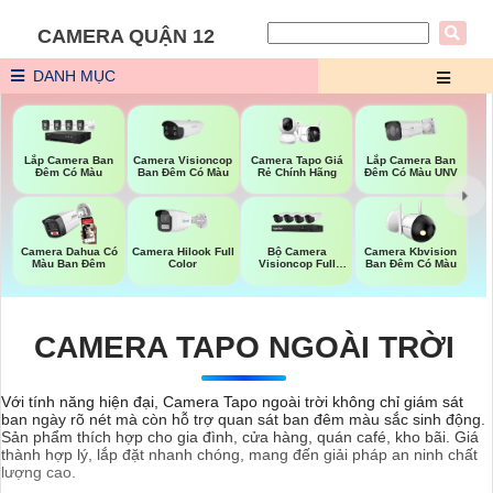
CAMERA QUẬN 12
DANH MỤC
Camera Visioncop
Lắp Camera Ban
Lắp Camera Ban
Camera Tapo Giá
Ban Đêm Có Màu
Đêm Có Màu UNV
Đêm Có Màu
Rẻ Chính Hãng
Bộ Camera
Camera Dahua Có
Camera Hilook Full
Camera Kbvision
Visioncop Full
Màu Ban Đêm
Color
Ban Đêm Có Màu
Color
CAMERA TAPO NGOÀI TRỜI
Với tính năng hiện đại, Camera Tapo ngoài trời không chỉ giám sát
ban ngày rõ nét mà còn hỗ trợ quan sát ban đêm màu sắc sinh động.
Sản phẩm thích hợp cho gia đình, cửa hàng, quán café, kho bãi. Giá
thành hợp lý, lắp đặt nhanh chóng, mang đến giải pháp an ninh chất
lượng cao.