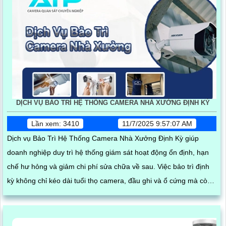
DỊCH VỤ BẢO TRÌ HỆ THỐNG CAMERA NHÀ XƯỞNG ĐỊNH KỲ
Lần xem: 3410
11/7/2025 9:57:07 AM
Dịch vụ Bảo Trì Hệ Thống Camera Nhà Xưởng Định Kỳ giúp
doanh nghiệp duy trì hệ thống giám sát hoạt động ổn định, hạn
chế hư hỏng và giảm chi phí sửa chữa về sau. Việc bảo trì định
kỳ không chỉ kéo dài tuổi thọ camera, đầu ghi và ổ cứng mà còn
đảm bảo hình ảnh luôn rõ nét giúp quản lý nhà xưởng hiệu quả
và an toàn tuyệt đối