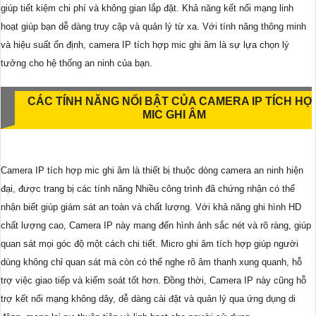
giúp tiết kiệm chi phí và không gian lắp đặt. Khả năng kết nối mạng linh
hoạt giúp bạn dễ dàng truy cập và quản lý từ xa. Với tính năng thông minh
và hiệu suất ổn định, camera IP tích hợp mic ghi âm là sự lựa chọn lý
tưởng cho hệ thống an ninh của bạn.
CÁC TÍNH NĂNG NỔI BẬT CỦA CAMERA IP TÍCH HỢ
MIC GHI ÂM
Camera IP tích hợp mic ghi âm là thiết bị thuộc dòng camera an ninh hiện
đại, được trang bị các tính năng Nhiều công trình đã chứng nhận có thể
nhận biết giúp giám sát an toàn và chất lượng. Với khả năng ghi hình HD
chất lượng cao, Camera IP này mang đến hình ảnh sắc nét và rõ ràng, giúp
quan sát mọi góc độ một cách chi tiết. Micro ghi âm tích hợp giúp người
dùng không chỉ quan sát mà còn có thể nghe rõ âm thanh xung quanh, hỗ
trợ việc giao tiếp và kiểm soát tốt hơn. Đồng thời, Camera IP này cũng hỗ
trợ kết nối mạng không dây, dễ dàng cài đặt và quản lý qua ứng dụng di