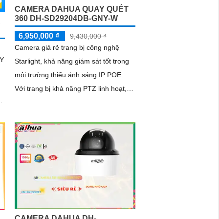
CAMERA DAHUA QUAY QUÉT
360 DH-SD29204DB-GNY-W
6,950,000 ₫
9,430,000 ₫
Camera giá rẻ trang bị công nghệ
NY
Starlight, khả năng giám sát tốt trong
môi trường thiếu ánh sáng IP POE.
Với trang bị khả năng PTZ linh hoạt,
dễ dàng thao tác xoay ngang, xoay
dọc DH-SD29204DB-GNY-W
CAMERA DAHUA DH-