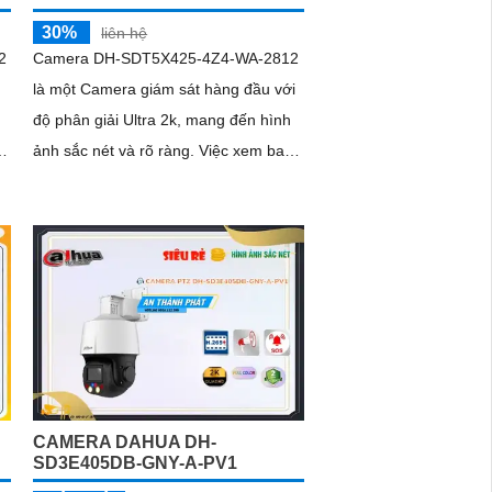
30%
liên hệ
2
Camera DH-SDT5X425-4Z4-WA-2812
là một Camera giám sát hàng đầu với
độ phân giải Ultra 2k, mang đến hình
ảnh sắc nét và rõ ràng. Việc xem ban
đêm cũng không là vấn đề, vì
camera...
CAMERA DAHUA DH-
SD3E405DB-GNY-A-PV1