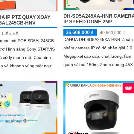
DH-SD5A245XA-HNR CAMER
A IP PTZ QUAY XOAY
IP SPEED DOME 2MP
6AL245GB-HNV
36,608,000 ₫
40,500,000 ₫
LIÊN HỆ
DAHUA DH-SD5A245XA-HNR là sản
quan sát POE SD6AL245GB-
phẩm camera IP có độ phân giải 2.0
trợ Hình sáng Sony STARVIS
Megapixel cao cấp, chất lượng, tầm
 lý mạnh mẽ. Cấu hình
quan sát xa 150m, Zoom quang 45X,
ện và khoanh vùng mặt người
chống ngược sáng tốt,hỗ trợ công
n nhu cầu quan sát
nghệ Starlight cho phép camera ghi
hình trong điều kiện thiếu ánh sáng