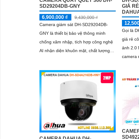
CAMERA QUAY QUÉT 360 DH-
DH-SD
SD29204DB-GNY
GIÁ R
DAHU
6,900,000 ₫
9,430,000 ₫
12,500
Camera giám sát DH-SD29204DB-
Gọi là 
GNY là thiết bị bảo vệ thông minh
giá rẻ 
chống xâm nhập, tích hợp công nghệ
ảnh 2.0 MP 
AI nhận diện khuôn mặt, chất lượng
camera n
hình ảnh sắc nét 2.0 MP FULL HD
ban đêm
1080P
150m
CAMER
SD492
CAMERA DAHUA DH-