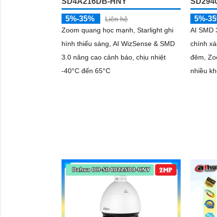
SD4A216DB-HNY
SD294
5%-35%
5%-3
Liên hệ
Zoom quang học mạnh, Starlight ghi
AI SMD 3
hình thiếu sáng, AI WizSense & SMD
chính xá
3.0 nâng cao cảnh báo, chịu nhiệt
đêm, Zo
-40°C đến 65°C
nhiều k
'