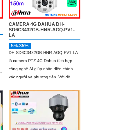
định ngoài trời
CAMERA 4G DAHUA DH-
SD6C3432GB-HNR-AGQ-PV1-
LA
5%-35%
DH-SD6C3432GB-HNR-AGQ-PV1-LA
là camera PTZ 4G Dahua tích hợp
công nghệ AI giúp nhận diện chính
xác người và phương tiện. Với độ
phân giải 4MP, zoom quang 32x, tầm
ng
nhìn ban đêm hồng ngoại 150m và
hình ảnh có màu trong khoảng cách
50m, camera đảm bảo quan sát rõ nét
24/7