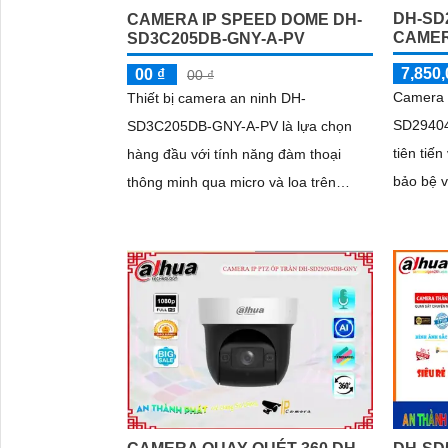
DH-SD
CAMERA IP SPEED DOME DH-
CAMER
SD3C205DB-GNY-A-PV
7,850,
00 ₫
00 ₫
Camera 
Thiết bị camera an ninh DH-
SD29404
SD3C205DB-GNY-A-PV là lựa chọn
tiên tiế
hàng đầu với tính năng đàm thoại
bảo bệ vành đai. 
thông minh qua micro và loa trên
dây mạn
camera. Với cấp nguồn qua dây
chức nă
mạng, thiết bị này...
minh