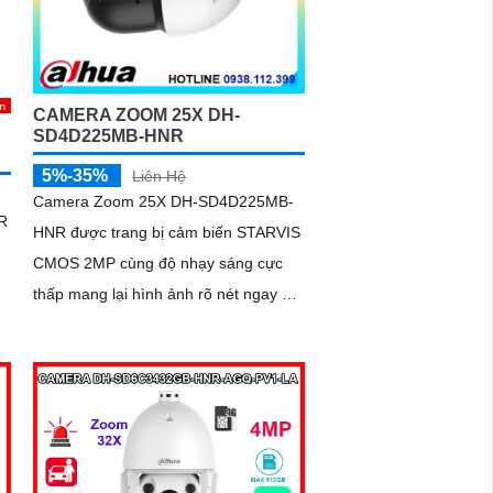
CAMERA ZOOM 25X DH-
SD4D225MB-HNR
5%-35%
Liên Hệ
Camera Zoom 25X DH-SD4D225MB-
R
HNR được trang bị cảm biến STARVIS
CMOS 2MP cùng độ nhạy sáng cực
thấp mang lại hình ảnh rõ nét ngay cả
trong môi trường thiếu sáng Hỗ trợ
h
zoom quang học 25X kết hợp chiếu
sáng kép thông minh với tầm xa hồng
ngoại 100m và LED ấm 50m Tính
năng quay quét linh hoạt cùng chuẩn
chống nước IP67 giúp quan sát ổn