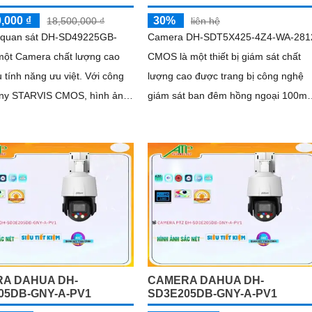
,000 ₫
30%
18,500,000 ₫
liên hệ
quan sát DH-SD49225GB-
Camera DH-SDT5X425-4Z4-WA-281
một Camera chất lượng cao
CMOS là một thiết bị giám sát chất
ính năng ưu việt. Với công
lượng cao được trang bị công nghệ
ny STARVIS CMOS, hình ảnh
giám sát ban đêm hồng ngoại 100m.
ra sẽ sáng đẹp hơn, đặc biệt
Với độ phân giải 4
em hình ban đêm với khả năng
oại lên đến 100m
A DAHUA DH-
CAMERA DAHUA DH-
05DB-GNY-A-PV1
SD3E205DB-GNY-A-PV1