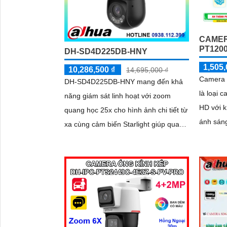
CAMER
PT120
DH-SD4D225DB-HNY
1,505,
10,286,500 ₫
14,695,000 ₫
Camera 
DH-SD4D225DB-HNY mang đến khả
là loại 
năng giám sát linh hoạt với zoom
HD với k
quang học 25x cho hình ảnh chi tiết từ
ánh sán
xa cùng cảm biến Starlight giúp quan
sáng. Camera có khả năng xử lý hình
sát rõ ràng trong môi trường ánh sáng
ảnh thi
yếu Tầm nhìn hồng ngoại đạt đến
ảnh ban
100m và đèn ánh sáng ấm 50m giúp
hình ảnh ban đêm luôn sắc nét
Camera hỗ trợ chống nước IP67 cùng
tốc độ khung hình 30fps@1080p ổn
định