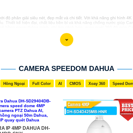
ới độ phân giải siêu nét, đẹp mắt và chi tiết. Với khả năng ghi hình 
yếu. Thiết kế hiện đại, chất liệu bền bỉ và khả năng chống nước giúp 
nghệ hồng ngoại thông minh, ghi âm cảnh báo, quay quét 360 độ giúp C
CAMERA SPEEDOM DAHUA
Hồng Ngoại
Full Color
AI
CMOS
Xoay 360
Speed Do
A IP 4MP DAHUA DH-