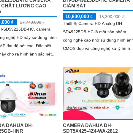
59225DB-HC CAMERA
DH-SD49225DB-HC CAMERA
Ẻ CHẤT LƯỢNG CAO
GIÁM SÁT
A
10,800,000 ₫
15,300,000 ₫
,000 ₫
17,740,000 ₫
Thiết Bị Camera HD Analog DH-
DH-SD59225DB-HC, camera
SD49225DB-HC là một sản phẩm
công nghệ HD này sử dụng hình
công nghệ cao nhờ sử dụng hình ản
đạt độ nét cao. Đặc biệt,
CMOS đẹp và công nghệ xử lý hình
ày cho ra hình ảnh sắc nét
ảnh CMOS. Đặc biệt, nó cung cấp khả
 với công nghệ hồng ngoại
năng xem ban đêm với ánh sáng hồ
ngoại lên đến 100m
A DAHUA DH-
CAMERA DAHUA DH-
25GB-HNR
SDT5X425-4Z4-WA-2812