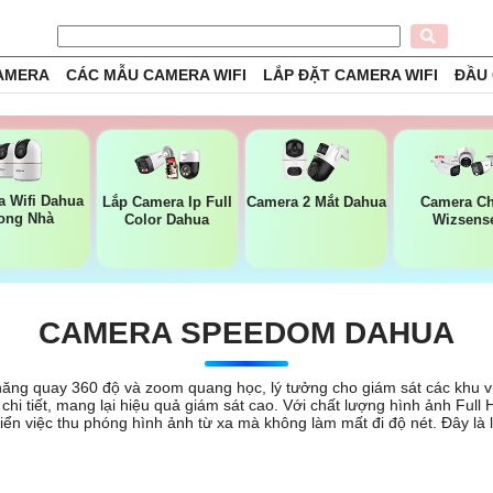
CAMERA
CÁC MẪU CAMERA WIFI
LẮP ĐẶT CAMERA WIFI
ĐẦU
 Wifi Dahua
Lắp Camera Ip Full
Camera 2 Mắt Dahua
Camera Ch
ong Nhà
Color Dahua
Wizsens
CAMERA SPEEDOM DAHUA
ăng quay 360 độ và zoom quang học, lý tưởng cho giám sát các khu 
i tiết, mang lại hiệu quả giám sát cao. Với chất lượng hình ảnh Full 
iển việc thu phóng hình ảnh từ xa mà không làm mất đi độ nét. Đây là 