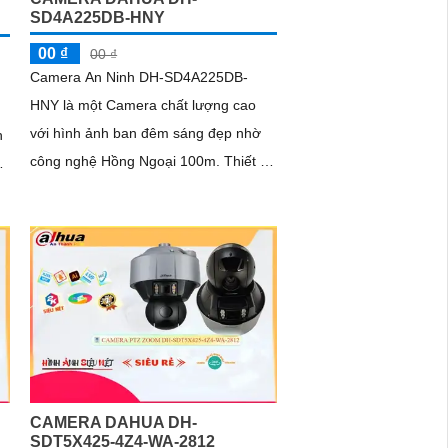
SD4A225DB-HNY
00 ₫
00 ₫
Camera An Ninh DH-SD4A225DB-
HNY là một Camera chất lượng cao
với hình ảnh ban đêm sáng đẹp nhờ
h
công nghệ Hồng Ngoại 100m. Thiết kế
nhỏ gọn và tinh tế, thiết bị có khả năng
xoay 360 độ, giúp quan sát toàn cảnh
ng
một cách hiệu quả
CAMERA DAHUA DH-
SDT5X425-4Z4-WA-2812