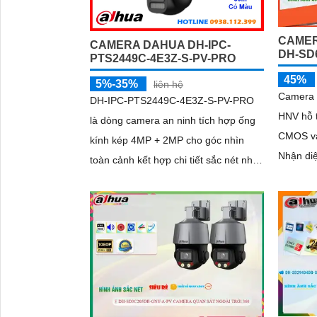
CAMER
CAMERA DAHUA DH-IPC-
DH-SD
PTS2449C-4E3Z-S-PV-PRO
45%
5%-35%
liên hệ
Camera 
DH-IPC-PTS2449C-4E3Z-S-PV-PRO
HNV hỗ 
là dòng camera an ninh tích hợp ống
CMOS và xử
kính kép 4MP + 2MP cho góc nhìn
Nhận di
toàn cảnh kết hợp chi tiết sắc nét nhờ
thỏa mã
công nghệ Hybrid Zoom 6X. Với khả
năng quay xoay 360 độ, hồng ngoại
ban đêm 30m, hình ảnh màu chuẩn
sắc nhờ WizColor và tính năng đàm
thoại hai chiều mang đến trải nghiệm
giám sát chủ động và chính xác