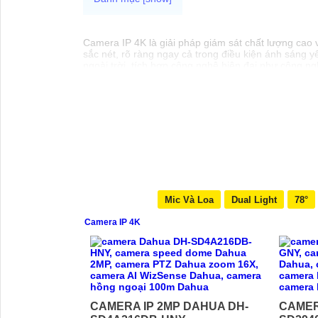
Camera IP 4K là giải pháp giám sát chất lượng cao v
sắc nét, rõ ràng ngay cả trong điều kiện ánh sáng 
ngoài trời. tích hợp công nghệ hiện đại như công 
thống giám sát an ninh của bạn.
Mic Và Loa
Dual Light
78°
Camera IP 4K
CAMERA IP 2MP DAHUA DH-
CAMER