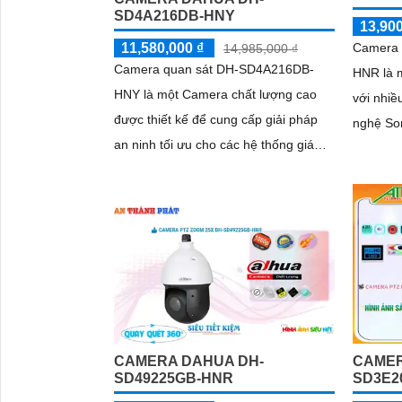
SD4A216DB-HNY
13,900
Camera 
11,580,000 ₫
14,985,000 ₫
Camera quan sát DH-SD4A216DB-
HNR là 
HNY là một Camera chất lượng cao
với nhiều t
được thiết kế để cung cấp giải pháp
nghệ So
an ninh tối ưu cho các hệ thống giám
của came
sát. Với độ phân giải 4MP, camera
là khi x
cung cấp hình ảnh sắc nét và chi tiết
hồng ng
CAMERA DAHUA DH-
CAMER
SD49225GB-HNR
SD3E2