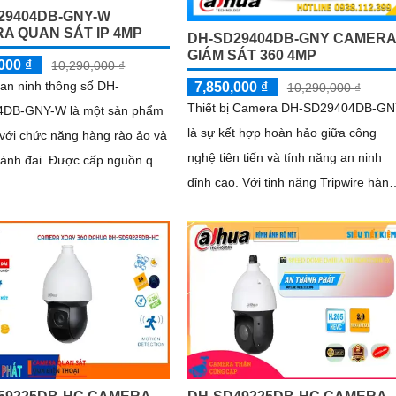
29404DB-GNY-W
A QUAN SÁT IP 4MP
DH-SD29404DB-GNY CAMERA
GIÁM SÁT 360 4MP
000 ₫
10,290,000 ₫
an ninh thông số DH-
7,850,000 ₫
10,290,000 ₫
Thiết bị Camera DH-SD29404DB-G
DB-GNY-W là một sản phẩm
là sự kết hợp hoàn hảo giữa công
n với chức năng hàng rào ảo và
nghệ tiên tiến và tính năng an ninh
Được cấp nguồn qua
đỉnh cao. Với tinh năng Tripwire hàng
g, camera này còn tích hợp
rào ảo và Intrusion (chống xâm
ng nhận diện khuôn mặt thông
nhập)...