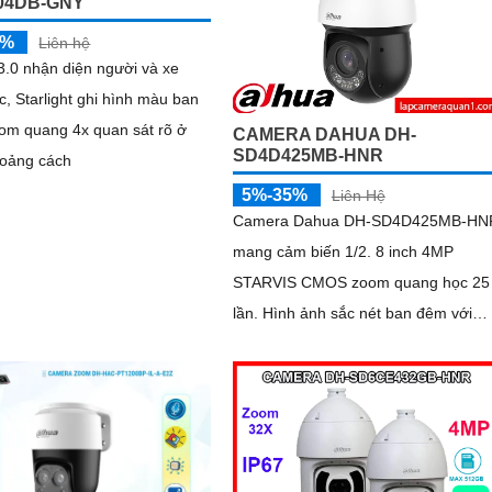
04DB-GNY
5%
Liên hệ
.0 nhận diện người và xe
c, Starlight ghi hình màu ban
om quang 4x quan sát rõ ở
CAMERA DAHUA DH-
SD4D425MB-HNR
hoảng cách
5%-35%
Liên Hệ
Camera Dahua DH-SD4D425MB-HN
mang cảm biến 1/2. 8 inch 4MP
STARVIS CMOS zoom quang học 25
lần. Hình ảnh sắc nét ban đêm với
Starlight tầm hồng ngoại 100 mét án
sáng ấm 50 mét