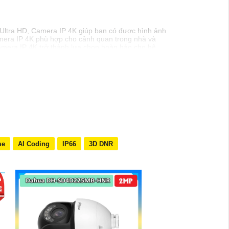
4K Ultra HD, Camera IP 4K giúp bạn có được hình ảnh
Camera IP 4K phù hợp cho cảnh quan trong nhà và
amera IP 4K trở thành lựa chọn hoàn hảo cho hệ
me
AI Coding
IP66
3D DNR