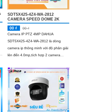
A
SDT5X425-4Z4-WA-2812
CAMERA SPEED DOME 2K
00 ₫
00 ₫
Camera IP PTZ 4MP DAHUA
SDT5X425-4Z4-WA-2812 là dòng
camera ip thông minh với độ phân giải
lên đến 4.0mp,tích hợp 2 camera
trong một, Công nghệ Startlight với độ
nhạy sáng cực thấp 0.001Lux/F1