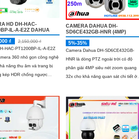
A HD DH-HAC-
CAMERA DAHUA DH-
0BP-IL-A-E2Z DAHUA
SD6CE432GB-HNR (4MP)
000 ₫
2,150,000 ₫
5%-35%
H-HAC-PT1200BP-IL-A-E2Z
Camera Dahua DH-SD6CE432GB-
camera 360 nhỏ gọn công nghệ
HNR là dòng PTZ ngoài trời có độ
hả năng thu âm và trang bị
phân giải 4MP siêu nét zoom quang
g kép HDR chống ngược
32x cho khả năng quan sát chi tiết ở
khoảng cách xa. Tích hợp công nghệ
ếu sáng với màu ban đêm hình
hồng ngoại lên đến 250m và tính nă
 đêm rõ nét sáng hơn
Auto-tracking thông minh, camera dễ
dàng phát hiện và tự động theo dõi
mục tiêu chuyển động