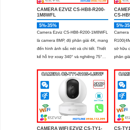
CAMERA EZVIZ CS-HB8-R200-
CAMER
1M8WFL
CS-HB
5%-35%
5%-3
Camera Ezviz CS-HB8-R200-1M8WFL
Camera 
là camera 8MP, độ phân giải 4K, mang
R100(4M
đến hình ảnh sắc nét và chi tiết. Thiết
sở hữu 
kế hỗ trợ xoay 340° và nghiêng 75°
phân giả
giúp quan sát toàn diện. Công nghệ
đến hình ảnh 
nén H.265/H
kính kép
CAMERA WIFI EZVIZ CS-TY1-
CS-TY