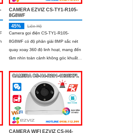
-
CAMERA EZVIZ CS-TY1-R105-
8G8WF
45%
Liên Hệ
F
Camera gọi điện CS-TY1-R105-
h
8G8WF có độ phân giải 8MP sắc nét
quay xoay 360 độ linh hoạt, mang đến
tầm nhìn toàn cảnh không góc khuất.
Phát hiện và theo dõi chuyển động
thông minh giúp giám sát chính xác,
kết hợp với tính năng đàm thoại hai
chiều giao tiếp dễ dàng từ xa
CAMERA WIFI EZVIZ CS-H4-