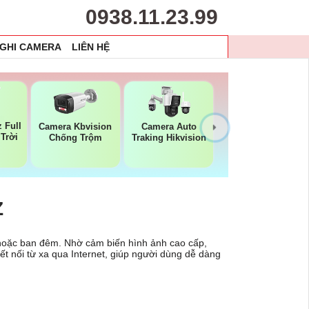
0938.11.23.99
 GHI CAMERA
LIÊN HỆ
 Full
Camera Kbvision
Camera Auto
 Trời
Chống Trộm
Traking Hikvision
Z
u hoặc ban đêm. Nhờ cảm biến hình ảnh cao cấp,
ết nối từ xa qua Internet, giúp người dùng dễ dàng