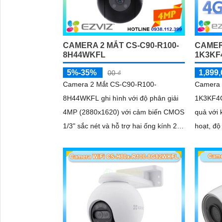
CAMERA 2 MẮT CS-C90-R100-
CAMER
8H44WKFL
1K3KF
5%-35%
1,899,
00 ₫
Camera 2 Mắt CS-C90-R100-
Camera 
8H44WKFL ghi hình với độ phân giải
1K3KF4GA
4MP (2880x1620) với cảm biến CMOS
quả với 
1/3" sắc nét và hỗ trợ hai ống kính 2.
hoạt, độ
8mm và 6mm. Tầm nhìn ban đêm IR
trợ kết 
30m và ban...
phát hi
chính xá