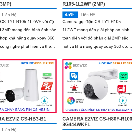
(3MP)
R105-1L2WF (2MP)
45%
Liên Hệ
Liên Hệ
CS-TY1-R105-1L2WF với độ
Camera gọi điện CS-TY1-R105-
ải 3MP mang đến hình ảnh sắc
1L2WF mang đến giải pháp an ninh
h hợp khả năng quay xoay 360
toàn diện với độ phân giải 2MP sắc
công nghệ phát hiện và theo
nét và khả năng quay xoay 360 độ,
ển động tự động, giúp giám
giúp bao quát mọi góc nhìn. Công
 diện, không bỏ lỡ bất kỳ
nghệ AI thông minh tự động phát hiệ
ắc quan trọng nào. Hỗ trợ
theo dõi chuyển động, kết hợp đàm
i hai chiều, tầm nhìn hồng
thoại 2 chiều, giúp bạn giao tiếp dễ
ên đến 10m và khe cắm thẻ
dàng từ xa
g lượng 512GB, đây chính là
ối ưu với mức giá vô cùng
A EZVIZ CS-HB3-B1
CAMERA EZVIZ CS-H80F-R100
8G444WKFL
Liên Hệ