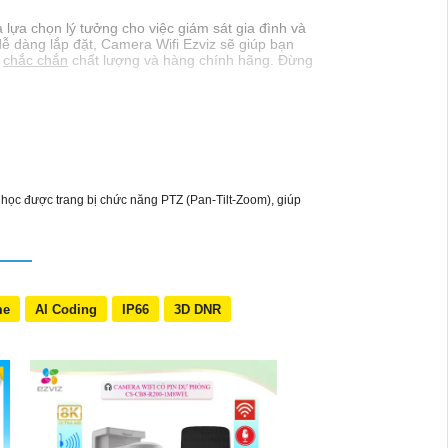
 lựa chọn lý tưởng cho việc giám sát gia đình và
 dễ dàng lắp đặt, Camera Wifi Ezviz sẽ giúp bạn
,
chắc chắn
chất lượng và hàng chính hãng. Đừng
 học được trang bị chức năng PTZ (Pan-Tilt-Zoom), giúp
me
AI Coding
IP66
3D DNR