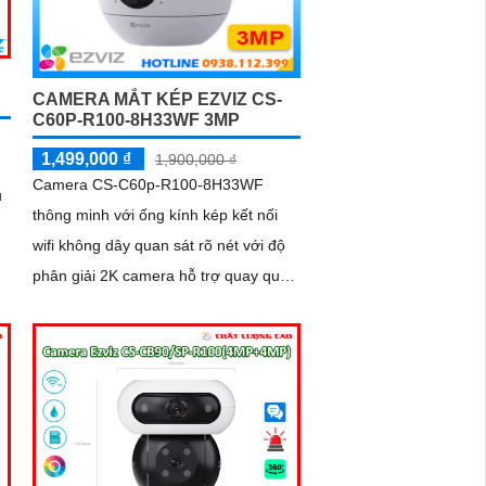
CAMERA MẮT KÉP EZVIZ CS-
C60P-R100-8H33WF 3MP
1,499,000 ₫
1,900,000 ₫
Camera CS-C60p-R100-8H33WF
u
thông minh với ống kính kép kết nối
wifi không dây quan sát rõ nét với độ
phân giải 2K camera hỗ trợ quay quét
an
trong nhà đàm thoại 2 chiều tiện lợi và
tích hợp nút gọi điện cảm ứng nhanh
chóng Với chuẩn nén H.265 camera
giúp tiết kiệm băng thông và dung
lượng lưu trữ hiệu quả