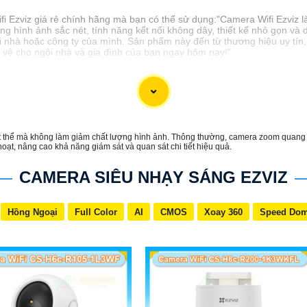
ifi Ezviz giá rẻ chính hãng mà bạn có thể sử dụng:"Camera Wifi Ezviz là
ợng hình ảnh sắc nét, tính năng kết nối không dây, thiết kế nhỏ gọn và
i nhà hoặc công ty của mình. Sản phẩm này đến từ thương hiệu uy tín
o vệ cho ngôi nhà và gia đình của bạn ngay hôm nay!"
 vật thể mà không làm giảm chất lượng hình ảnh. Thông thường, camera zoom quang
ạt, nâng cao khả năng giám sát và quan sát chi tiết hiệu quả.
CAMERA SIÊU NHẠY SÁNG EZVIZ
Hồng Ngoại
Full Color
AI
CMOS
Xoay 360
Speed Do