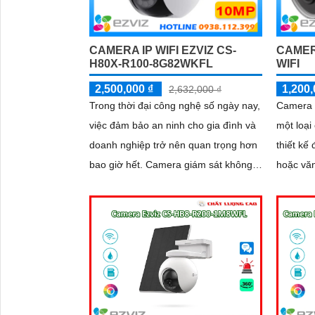
CAMERA IP WIFI EZVIZ CS-
CAMER
H80X-R100-8G82WKFL
WIFI
2,500,000 ₫
1,200,
2,632,000 ₫
Trong thời đại công nghệ số ngày nay,
Camera 
việc đảm bảo an ninh cho gia đình và
một loại
doanh nghiệp trở nên quan trọng hơn
thiết kế
bao giờ hết. Camera giám sát không
hoặc văn phòng. V
chỉ giúp bạn theo dõi mọi hoạt động
wifi, ca
xung quanh mà còn mang lại sự an
truy cập
tâm cho bạn và những người thân yêu
mạng int