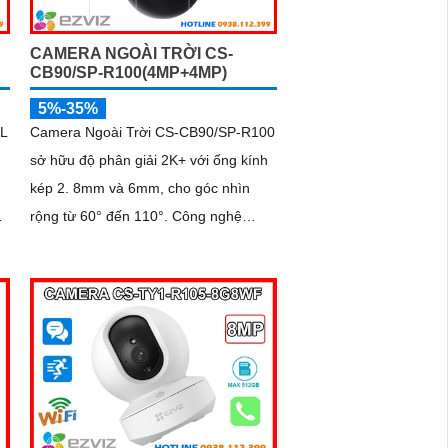
CAMERA NGOÀI TRỜI CS-
CB90/SP-R100(4MP+4MP)
5%-35%
L
Camera Ngoài Trời CS-CB90/SP-R100
sở hữu độ phân giải 2K+ với ống kính
kép 2. 8mm và 6mm, cho góc nhìn
rộng từ 60° đến 110°. Công nghệ
chống ngược sáng DNR 3D cùng khả
năng nén H