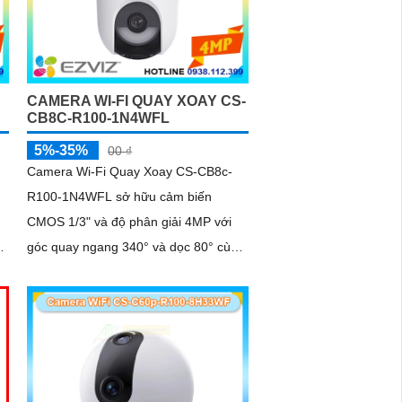
CAMERA WI-FI QUAY XOAY CS-
CB8C-R100-1N4WFL
5%-35%
00 ₫
Camera Wi-Fi Quay Xoay CS-CB8c-
R100-1N4WFL sở hữu cảm biến
CMOS 1/3" và độ phân giải 4MP với
y.
góc quay ngang 340° và dọc 80° cùng
bộ
khả năng nhìn ban đêm 15 mét. Hỗ
trợ nén H