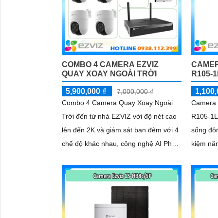
COMBO 4 CAMERA EZVIZ
CAMER
QUAY XOAY NGOÀI TRỜI
R105-
5,900,000 ₫
1,100,
7,000,000 ₫
Combo 4 Camera Quay Xoay Ngoài
Camera 
Trời đến từ nhà EZVIZ với độ nét cao
R105-1L
'
lên đến 2K và giám sát ban đêm với 4
sống độ
chế độ khác nhau, công nghệ AI Phát
kiệm nă
hiện và phân biệt các chuyển động
động thô
chuẩn sát được quản lý tập trung bởi
xem ban
đầu ghi hình IP WiFi
độc lập 