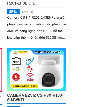
R201-1H3EKFL
45%
Liên Hệ
Camera CS-H4-R201-1H3EKFL là giải
pháp giám sát an ninh với độ phân giải
3MP và công nghệ nén H.265 hỗ trợ
khe cắm thẻ nhớ lên đến 512GB, tích
hợp hồng ngoại 30m và đèn trợ sáng
n,
20m, mang đến hình ảnh ban đêm rõ
nét, có màu
CAMERA EZVIZ CS-H8X-R100-
-
8H4WKFL