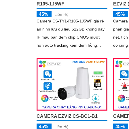
R105-1J5WF
EZVIZ 
45%
45%
Liên Hệ
Camera CS-TY1-R105-1J5WF giá rẻ
Camera 
an ninh lưu dữ liệu 512GB không dây
phân gi
IP màu ban đêm chip CMOS mượt
nét, tíc
hơn auto tracking xem đêm hồng
độ cùng 
ngoại 10m không cần đầu ghi IP Wifi
dõi chuy
nét 5.0 MP Smart IR
sát toàn
khoảnh kh
đàm thoạ
ngoại l
nhớ dun
camera t
hấp dẫn
CAMERA EZVIZ CS-BC1-B1
CAMER
45%
45%
Liên Hệ