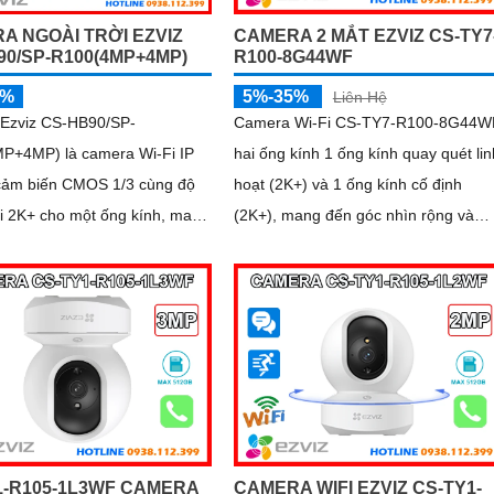
A NGOÀI TRỜI EZVIZ
CAMERA 2 MẮT EZVIZ CS-TY7
90/SP-R100(4MP+4MP)
R100-8G44WF
5%
5%-35%
Liên Hệ
Ezviz CS-HB90/SP-
Camera Wi-Fi CS-TY7-R100-8G44W
P+4MP) là camera Wi-Fi IP
hai ống kính 1 ống kính quay quét lin
cảm biến CMOS 1/3 cùng độ
hoạt (2K+) và 1 ống kính cố định
i 2K+ cho một ống kính, mang
(2K+), mang đến góc nhìn rộng và
sắc nét. Thiết kế ống
hình ảnh sắc nét. Tích hợp trí tuệ
 2
nhân tạo (AI), camera có thể nhận
diện chính xác hình dạng con người
1-R105-1L3WF CAMERA
CAMERA WIFI EZVIZ CS-TY1-