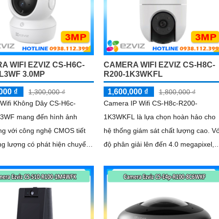
A WIFI EZVIZ CS-H6C-
CAMERA WIFI EZVIZ CS-H8C-
1L3WF 3.0MP
R200-1K3WKFL
000 ₫
1,600,000 ₫
1,300,000 ₫
1,800,000 ₫
Wifi Không Dây CS-H6c-
Camera IP Wifi CS-H8c-R200-
3WF mang đến hình ảnh
1K3WKFL là lựa chọn hoàn hảo cho
ng với công nghệ CMOS tiết
hệ thống giám sát chất lượng cao. Vớ
ng lượng có phát hiện chuyển
độ phân giải lên đến 4.0 megapixel,
ng minh, hình dáng người,
camera này mang đến hình ảnh sắc
 đêm 10m Hồng Ngoại lưu
nét
trên thẻ nhớ