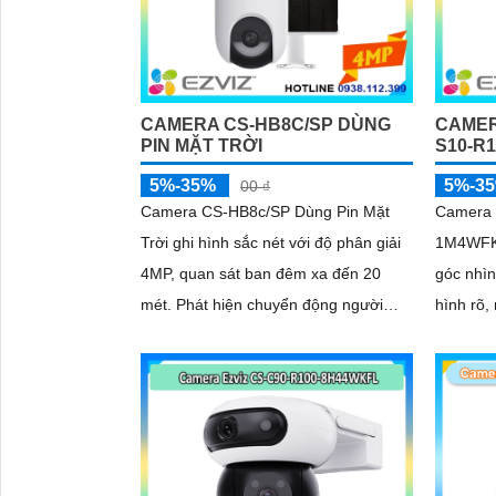
CAMERA CS-HB8C/SP DÙNG
CAMER
PIN MẶT TRỜI
S10-R
5%-35%
5%-3
00 ₫
Camera CS-HB8c/SP Dùng Pin Mặt
Camera 
Trời ghi hình sắc nét với độ phân giải
1M4WFK 
4MP, quan sát ban đêm xa đến 20
góc nhìn
mét. Phát hiện chuyển động người
hình rõ,
qua cảm biến PIR theo dõi tự động