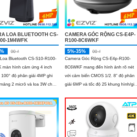
A LOA BLUETOOTH CS-
CAMERA GÓC RỘNG CS-E4P-
100-1M4WFK
R100-8C6WKF
5%
5%-35%
00 ₫
00 ₫
Loa Bluetooth CS-S10-R100-
Camera Góc Rộng CS-E4p-R100-
màn hình cảm ứng 4 inch
8C6WKF mang đến hình ảnh rõ nét
 100° độ phân giải 4MP ghi
với cảm biến CMOS 1/2. 8” độ phân
 mảng 2 micrô và loa 3W cho
giải 6MP và tốc độ 25 khung hình/giâ
âm thanh rõ. Kết nối Wi-Fi 2
Hỗ trợ WDR kỹ thuật số DNR 3D và 
lọc cắt...