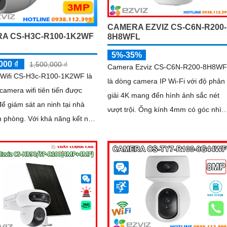
CAMERA EZVIZ CS-C6N-R200-
A CS-H3C-R100-1K2WF
8H8WFL
5%-35%
000 ₫
1,500,000 ₫
Camera Ezviz CS-C6N-R200-8H8WF
Wifi CS-H3c-R100-1K2WF là
là dòng camera IP Wi-Fi với độ phân
 camera wifi tiên tiến được
giải 4K mang đến hình ảnh sắc nét
 để giám sát an ninh tại nhà
vượt trội. Ống kính 4mm có góc nhìn
ới khả năng kết nối
rộng 110° giúp quan sát chi tiết khu
mera này cho phép người dùng
vực lớn
 và kiểm soát từ xa thông qua
ernet