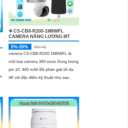
✲ CS-CB8-R200-1M8WFL
CAMERA NĂNG LƯƠNG MT
5%-35%
liên hệ
camera CS-CB8-R200-1M8WFL là
một loại camera 360 ezviz Dung lượng
pin 10. 400 mAh Độ phân giải tối đa
i
4K với đặc điểm kỹ thuật như sau
trang bị khe cắm thẻ nhớ Micro SD
dung lượng lên đến 512GB kết nối Wifi
IP góc quay rộng với ống kính 3