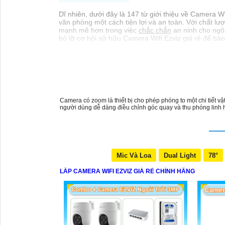
Dĩ nhiên, dưới đây là 147 từ giới thiệu về Camera W
văn phòng một cách tiện lợi và an toàn. Với chất lư
mạnh mẽ hơn trong việc
chắc chắn
an ninh cho ngô
bỏ lỡ cơ hội sở hữu Camera Wifi Ezviz giá rẻ để bả
Camera có zoom là thiết bị cho phép phóng to một chi tiết
người dùng dễ dàng điều chỉnh góc quay và thu phóng linh ho
Mic Và Loa
Dual Light
78°
LẮP CAMERA WIFI EZVIZ GIÁ RẺ CHÍNH HÃNG