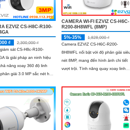
CAMERA WI-FI EZVIZ CS-H6C-
A EZVIZ CS-H8C-R100-
R200-8H8WFL (8MP)
4GA
5%-35%
1,828,000 ₫
000 ₫
2,300,000 ₫
Camera EZVIZ CS-H6C-R200-
giám sát CS-H8c-R100-
8H8WFL nổi bật với độ phân giải siê
 là giải pháp an ninh hiệu
nét 8MP, mang đến hình ảnh chi tiết
khả năng xoay 360 độ linh
vượt trội. Tính năng quay xoay linh
 phân giải 3.0 MP sắc nét hỗ
hoạt giúp bao quát toàn bộ không gi
nối 4G ổn định, tích hợp AI để
ện chuyển động con người
c