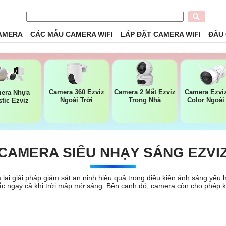
CAMERA
CÁC MẪU CAMERA WIFI
LẮP ĐẶT CAMERA WIFI
ĐẦU
Camera 360 Ezviz
Camera 2 Mắt Ezviz
Camera Ezviz
era Nhựa
Ngoài Trời
Trong Nhà
Color Ngoài
stic Ezviz
CAMERA SIÊU NHẠY SÁNG EZVI
lại giải pháp giám sát an ninh hiệu quả trong điều kiện ánh sáng yế
 sắc ngay cả khi trời mập mờ sáng. Bên cạnh đó, camera còn cho phép k