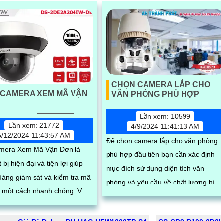
CHỌN CAMERA LẮP CHO
 CAMERA XEM MÃ VẬN
VĂN PHÒNG PHÙ HỢP
Lần xem: 10599
Lần xem: 21772
4/9/2024 11:41:13 AM
5/12/2024 11:43:57 AM
Để chọn camera lắp cho văn phòng
mera Xem Mã Vận Đơn là
phù hợp đầu tiên bạn cần xác định
t bị hiện đại và tiện lợi giúp
mục đích sử dụng diện tích văn
dàng giám sát và kiểm tra mã
phòng và yêu cầu về chất lượng hìn
một cách nhanh chóng. Với
ảnh thiết kế camera đạt tính mỹ thuậ
ợng hình ảnh sắc nét và khả
cao...