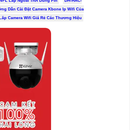
sản phẩm camera Dahua đem lại sự
FL Lắp Ngoài Trời Dùng Pin
DH-HAC-
tin tưởng và an tâm cho người sử
ng Dẫn Cài Đặt Camera Kbone Ip Wifi Của
dụng
Lăp Camera Wifi Giá Rẻ Các Thương Hiệu