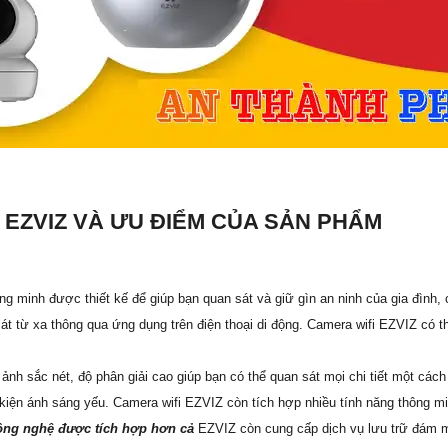
I EZVIZ VÀ ƯU ĐIỂM CỦA SẢN PHẨM
hông minh được thiết kế để giúp bạn quan sát và giữ gìn an ninh của gia đìn
át từ xa thông qua ứng dụng trên điện thoại di động. Camera wifi EZVIZ có thi
nh sắc nét, độ phân giải cao giúp bạn có thể quan sát mọi chi tiết một các
 kiện ánh sáng yếu. Camera wifi EZVIZ còn tích hợp nhiều tính năng thông m
ng nghệ được tích hợp hơn cả
EZVIZ còn cung cấp dịch vụ lưu trữ đám m