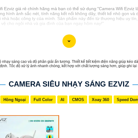
ifi Ezviz giá rẻ chính hãng mà bạn có thể sử dụng:"Camera Wifi Ezviz là
ợng hình ảnh sắc nét, tính năng kết nối không dây, thiết kế nhỏ gọn và
i nhà hoặc công ty của mình. Sản phẩm này đến từ thương hiệu uy tín
o vệ cho ngôi nhà và gia đình của bạn ngay hôm nay!"
ạy sáng cao và độ phân giải ấn tượng. Thiết kế tiết kiệm điện năng giúp kéo dài 
 định. Tốc độ xử lý ảnh nhanh chóng, kết hợp với chất lượng sáng hơn, giúp ghi l
CAMERA SIÊU NHẠY SÁNG EZVIZ
Hồng Ngoại
Full Color
AI
CMOS
Xoay 360
Speed Do