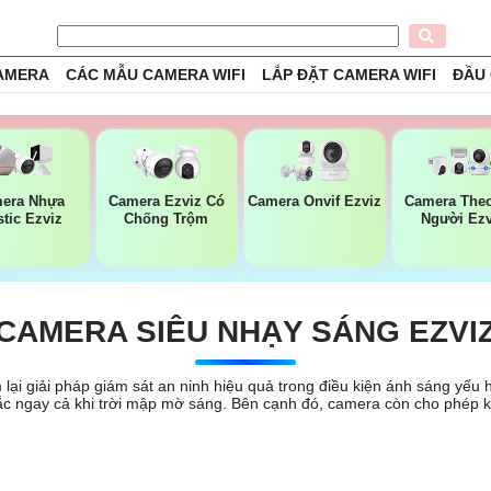
CAMERA
CÁC MẪU CAMERA WIFI
LẮP ĐẶT CAMERA WIFI
ĐẦU
era Nhựa
Camera Ezviz Có
Camera Onvif Ezviz
Camera Theo
stic Ezviz
Chống Trộm
Người Ezv
CAMERA SIÊU NHẠY SÁNG EZVI
lại giải pháp giám sát an ninh hiệu quả trong điều kiện ánh sáng yế
 sắc ngay cả khi trời mập mờ sáng. Bên cạnh đó, camera còn cho phép k