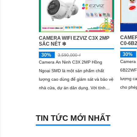
CAMERA
CAMERA WIFI EZVIZ C3X 2MP
C0-6B
SẮC NÉT ❇
30%
30%
3,590,000 ₫
Camera 
Camera An Ninh C3X 2MP Hồng
6B22WFR
Ngoại SMD là một sản phẩm chất
'
lượng cao. Với độ phân giải 
lượng cao dùng để giám sát và bảo vệ
cho phép
nhà cửa, dự án dân dụng. Với tính
tiết. Hỗ trợ công nghệ hồng ngoại
năng hồng ngoại 30m, camera này sẽ
SMD,...
mang lại hình ảnh rõ nét và rõ ràng,
ngay cả trong điều kiện ánh sáng yếu
TIN TỨC MỚI NHẤT