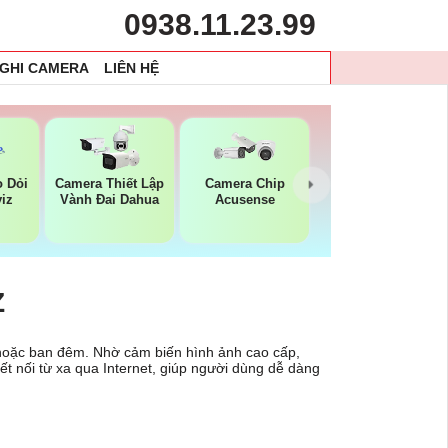
0938.11.23.99
 GHI CAMERA
LIÊN HỆ
 Dỏi
Camera Thiết Lập
Camera Chip
iz
Vành Đai Dahua
Acusense
Z
u hoặc ban đêm. Nhờ cảm biến hình ảnh cao cấp,
ết nối từ xa qua Internet, giúp người dùng dễ dàng