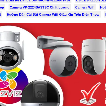
mera Giá Rẻ Dahua DH-HAC-HFW1200TP-S4
CS-CB3-R100-2D2W
Đẹp
Camera VP-2224SASTSC Chất Lượng
Camera Wifi
Hướ
ẻ
Hướng Dẫn Cài Đặt Camera Wifi Giấu Kín Trên Điện Thoại