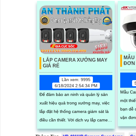
MẪU
LẮP CAMERA XƯỞNG MAY
ĐƠN
GIÁ RẺ
Lần xem: 9995
6/18/2024 2:54:34 PM
Mẫu Ca
Để đảm bảo an ninh và quản lý sản
một thiế
xuất hiệu quả trong xưởng may, việc
bạn dễ 
lắp đặt hệ thống camera giám sát là
vận đơn 
điều cần thiết. Với dịch vụ lắp camera
chất lư
xưởng may giá rẻ của chúng tôi,...
năng...