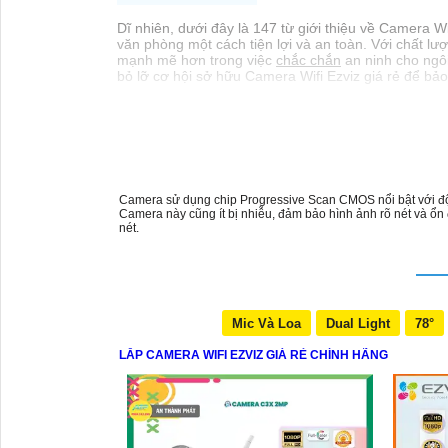
Dĩ nhiên, dưới đây là 147 từ giới thiệu về Camera W
văn phòng một cách tiện lợi và an toàn. Với chất lư
mạnh mẽ hơn trong việc
chắc chắn
an ninh cho ngô
bỏ lỡ cơ hội sở hữu Camera Wifi Ezviz giá rẻ để bả
Camera sử dụng chip Progressive Scan CMOS nổi bật với độ nh
Camera này cũng ít bị nhiễu, đảm bảo hình ảnh rõ nét và ổn
nét.
Mic Và Loa
Dual Light
78°
LẮP CAMERA WIFI EZVIZ GIÁ RẺ CHÍNH HÃNG