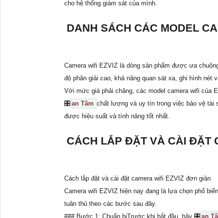
cho hệ thống giám sát của mình.
DANH SÁCH CÁC MODEL CAM
Camera wifi EZVIZ là dòng sản phẩm được ưa chuộng t
độ phân giải cao, khả năng quan sát xa, ghi hình nét 
Với mức giá phải chăng, các model camera wifi của E
🎛
an Tâm
chất lượng và uy tín trong việc bảo vệ t
được hiệu suất và tính năng tốt nhất.
CÁCH LẮP ĐẶT VÀ CÀI ĐẶT 
Cách lắp đặt và cài đặt camera wifi EZVIZ đơn giản
Camera wifi EZVIZ hiện nay đang là lựa chọn phổ biến
tuân thủ theo các bước sau đây.
### Bước 1: Chuẩn bịTrước khi bắt đầu, hãy 🎛
an T