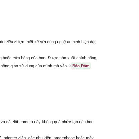
l đều được thiết kế với công nghệ an ninh hiện đại,
ng hoặc cửa hàng của bạn. Được sản xuất chính hãng,
à không gian sử dụng của mình mà vẫn ♢
Bảo Đảm
ặt và cài đặt camera này không quá phức tạp nếu bạn
Z, adapter điện, các phụ kiện, smartphone hoặc máy