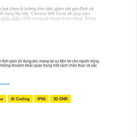
 lựa chọn lý tưởng cho việc giám sát gia đình và
 dễ dàng lắp đặt, Camera Wifi Ezviz sẽ giúp bạn
,
chắc chắn
chất lượng và hàng chính hãng. Đừng
thời gian sử dụng pin, mang lại sự tiện lợi cho người dùng.
ại những khoảnh khắc quan trọng một cách chân thực và sắc
me
AI Coding
IP66
3D DNR