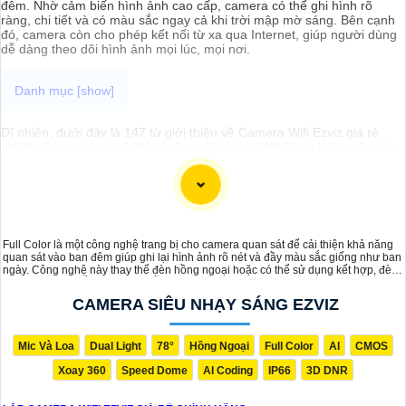
đêm. Nhờ cảm biến hình ảnh cao cấp, camera có thể ghi hình rõ
ràng, chi tiết và có màu sắc ngay cả khi trời mập mờ sáng. Bên cạnh
đó, camera còn cho phép kết nối từ xa qua Internet, giúp người dùng
dễ dàng theo dõi hình ảnh mọi lúc, mọi nơi.
Dĩ nhiên, dưới đây là 147 từ giới thiệu về Camera Wifi Ezviz giá rẻ
chính hãng mà bạn có thể sử dụng:"Camera Wifi Ezviz là lựa chọn lý
tưởng cho việc giám sát gia đình và văn phòng một cách tiện lợi và
an toàn. Với chất lượng hình ảnh sắc nét, tính năng kết nối không
dây, thiết kế nhỏ gọn và dễ dàng lắp đặt, Camera Wifi Ezviz sẽ giúp
bạn mạnh mẽ hơn trong việc
chắc chắn
an ninh cho ngôi nhà hoặc
công ty của mình. Sản phẩm này đến từ thương hiệu uy tín,
chắc
chắn
chất lượng và hàng chính hãng. Đừng bỏ lỡ cơ hội sở hữu
Full Color là một công nghệ trang bị cho camera quan sát để cải thiện khả năng
Camera Wifi Ezviz giá rẻ để bảo vệ cho ngôi nhà và gia đình của bạn
quan sát vào ban đêm giúp ghi lại hình ảnh rõ nét và đầy màu sắc giống như ban
ngay hôm nay!"
ngày. Công nghệ này thay thế đèn hồng ngoại hoặc có thể sử dụng kết hợp, đèn
LED ánh sáng trắng tích hợp hỗ trợ ánh sáng cho camera vào ban đêm
CAMERA SIÊU NHẠY SÁNG EZVIZ
Mic Và Loa
Dual Light
78°
Hồng Ngoại
Full Color
AI
CMOS
Xoay 360
Speed Dome
AI Coding
IP66
3D DNR