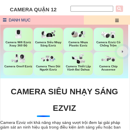
CAMERA QUẬN 12
DANH MỤC
Camera Wifi Ezviz
Camera Siêu Nhạy
Camera Nhựa
Camera Ezviz Có
Xoay 360 Độ
Sáng Ezviz
Plastic Ezviz
Chống Trộm
Camera Onvif Ezviz
Camera Theo Dỏi
Camera Thiết Lập
Camera Chip
Người Ezviz
Vành Đai Dahua
Acusense
CAMERA SIÊU NHẠY SÁNG
EZVIZ
Camera Ezviz với khả năng nhạy sáng vượt trội đem lại giải pháp
giám sát an ninh hiệu quả trong điều kiện ánh sáng yếu hoặc ban