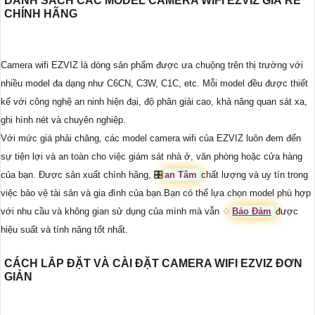
DANH SÁCH CÁC MODEL CAMERA WIFI EZVIZ GIÁ RẺ
CHÍNH HÃNG
Camera wifi EZVIZ là dòng sản phẩm được ưa chuộng trên thị trường với
nhiều model đa dạng như C6CN, C3W, C1C, etc. Mỗi model đều được thiết
kế với công nghệ an ninh hiện đại, độ phân giải cao, khả năng quan sát xa,
ghi hình nét và chuyên nghiệp.
Với mức giá phải chăng, các model camera wifi của EZVIZ luôn đem đến
sự tiện lợi và an toàn cho việc giám sát nhà ở, văn phòng hoặc cửa hàng
của bạn. Được sản xuất chính hãng, 🎛
an Tâm
chất lượng và uy tín trong
việc bảo vệ tài sản và gia đình của bạn.Bạn có thể lựa chọn model phù hợp
với nhu cầu và không gian sử dụng của mình mà vẫn ♢
Bảo Đảm
được
hiệu suất và tính năng tốt nhất.
CÁCH LẮP ĐẶT VÀ CÀI ĐẶT CAMERA WIFI EZVIZ ĐƠN
GIẢN