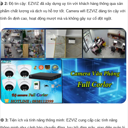
🎬
2:
Độ tin cậy: EZVIZ đã xây dựng uy tín với khách hàng thông qua sản
phẩm chất lượng và dịch vụ hỗ trợ tốt. Camera wifi EZVIZ đáng tin cậy với
tính ổn định cao, hoạt động mượt mà và không gây sự cố đột ngột.
🔴
3:
Tiện ích và tính năng thông minh: EZVIZ cung cấp các tính năng
thông minh như cảnh báo chuyển động, lưu trữ đám mây, giao diện quản lý