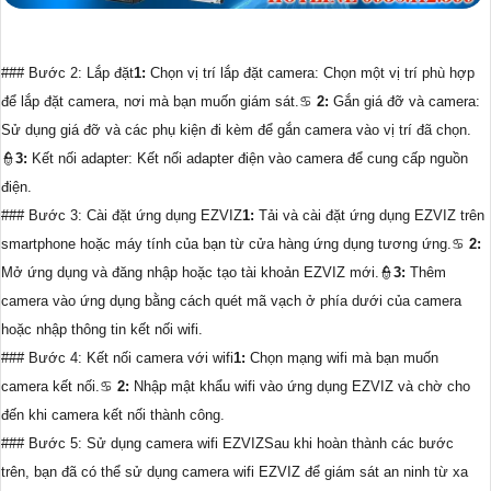
### Bước 2: Lắp đặt
1:
Chọn vị trí lắp đặt camera: Chọn một vị trí phù hợp
để lắp đặt camera, nơi mà bạn muốn giám sát.♋
2:
Gắn giá đỡ và camera:
Sử dụng giá đỡ và các phụ kiện đi kèm để gắn camera vào vị trí đã chọn.
👮
3:
Kết nối adapter: Kết nối adapter điện vào camera để cung cấp nguồn
điện.
### Bước 3: Cài đặt ứng dụng EZVIZ
1:
Tải và cài đặt ứng dụng EZVIZ trên
smartphone hoặc máy tính của bạn từ cửa hàng ứng dụng tương ứng.♋
2:
Mở ứng dụng và đăng nhập hoặc tạo tài khoản EZVIZ mới.👮
3:
Thêm
camera vào ứng dụng bằng cách quét mã vạch ở phía dưới của camera
hoặc nhập thông tin kết nối wifi.
### Bước 4: Kết nối camera với wifi
1:
Chọn mạng wifi mà bạn muốn
camera kết nối.♋
2:
Nhập mật khẩu wifi vào ứng dụng EZVIZ và chờ cho
đến khi camera kết nối thành công.
### Bước 5: Sử dụng camera wifi EZVIZSau khi hoàn thành các bước
trên, bạn đã có thể sử dụng camera wifi EZVIZ để giám sát an ninh từ xa