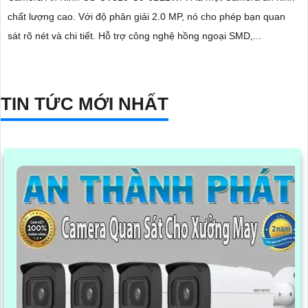
chất lượng cao. Với độ phân giải 2.0 MP, nó cho phép bạn quan
sát rõ nét và chi tiết. Hỗ trợ công nghệ hồng ngoại SMD,...
TIN TỨC MỚI NHẤT