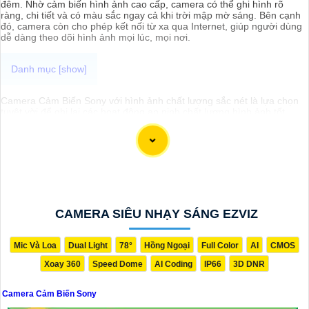
đêm. Nhờ cảm biến hình ảnh cao cấp, camera có thể ghi hình rõ
ràng, chi tiết và có màu sắc ngay cả khi trời mập mờ sáng. Bên cạnh
đó, camera còn cho phép kết nối từ xa qua Internet, giúp người dùng
dễ dàng theo dõi hình ảnh mọi lúc, mọi nơi.
Camera Cảm Biến Sony với hình ảnh chất lượng sắc nét là lựa chọn
tuyệt vời để ghi lại các hoạt động an ninh chất lượng hình ảnh tốt
nhất. Với camera này, bạn có thể giám sát từ xa qua điện thoại hay
máy tính dễ dàng với hình rõ ràng chân thực nhất, đặc biệt là vào
ban đêm.
CAMERA SIÊU NHẠY SÁNG EZVIZ
Mic Và Loa
Dual Light
78°
Hồng Ngoại
Full Color
AI
CMOS
Xoay 360
Speed Dome
AI Coding
IP66
3D DNR
Camera Cảm Biến Sony