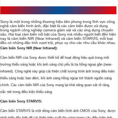
CAMERA CẢM BIẾN SONY CÓ MẤY LOẠI
Sony là một trong những thương hiệu tiên phong trong lĩnh vực công
nghệ cảm biến hình ảnh, đặc biệt là các cảm biến được sử dụng
trong ngành công nghiệp camera giám sát và các ứng dụng chuyên
sâu. Hai loại cảm biến nổi bật của Sony mà nhiều người biết đến hiện
nay là cảm biến NIR (Near Infrared) và cảm biến STARVIS, mỗi loại
đều có những đặc tính vượt trội, phục vụ cho các nhu cầu khác nhau.
Cảm biến Sony NIR (Near Infrared):
Cảm biến NIR của Sony được thiết kế để hoạt động hiệu quả trong môi
trường thiếu sáng hoặc khi ánh sáng chủ yếu là tia hồng ngoại gần (near-
infrared). Công nghệ này giúp cải thiện chất lượng hình ảnh trong điều kiện
thiếu sáng hoặc ban đêm, khi ánh sáng hồng ngoại trở thành nguồn sáng
chính. Các cảm biến NIR của Sony mang lại khả năng quan sát rõ ràng,
sắc nét trong điều kiện thiếu sáng.
Cảm biến Sony STARVIS:
Cảm biến STARVIS là một dòng cảm biến hình ảnh CMOS của Sony, được
phát triển đặc biệt để cải thiện hiệu suất thu sáng trong các điều kiện ánh