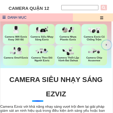
CAMERA QUẬN 12
DANH MỤC
Camera Wifi Ezviz
Camera Siêu Nhạy
Camera Nhựa
Camera Ezviz Có
Xoay 360 Độ
Sáng Ezviz
Plastic Ezviz
Chống Trộm
Camera Onvif Ezviz
Camera Theo Dỏi
Camera Thiết Lập
Camera Chip
Người Ezviz
Vành Đai Dahua
Acusense
CAMERA SIÊU NHẠY SÁNG
EZVIZ
Camera Ezviz với khả năng nhạy sáng vượt trội đem lại giải pháp
giám sát an ninh hiệu quả trong điều kiện ánh sáng yếu hoặc ban