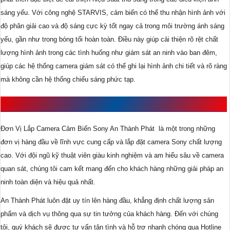
sáng yếu. Với công nghệ STARVIS, cảm biến có thể thu nhận hình ảnh với
độ phân giải cao và độ sáng cực kỳ tốt ngay cả trong môi trường ánh sáng
yếu, gần như trong bóng tối hoàn toàn. Điều này giúp cải thiện rõ rệt chất
lượng hình ảnh trong các tình huống như giám sát an ninh vào ban đêm,
giúp các hệ thống camera giám sát có thể ghi lại hình ảnh chi tiết và rõ ràng
mà không cần hệ thống chiếu sáng phức tạp.
ĐƠN VỊ LẮP CAMERA CẢM BIẾN SONY UY TÍN
Đơn Vị Lắp Camera Cảm Biến Sony An Thành Phát là một trong những
đơn vị hàng đầu về lĩnh vực cung cấp và lắp đặt camera Sony chất lượng
cao. Với đội ngũ kỹ thuật viên giàu kinh nghiệm và am hiểu sâu về camera
quan sát, chúng tôi cam kết mang đến cho khách hàng những giải pháp an
ninh toàn diện và hiệu quả nhất.
An Thành Phát luôn đặt uy tín lên hàng đầu, khẳng định chất lượng sản
phẩm và dịch vụ thông qua sự tin tưởng của khách hàng. Đến với chúng
tôi, quý khách sẽ được tư vấn tận tình và hỗ trợ nhanh chóng qua Hotline