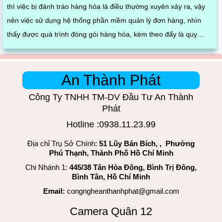
thì việc bị đánh tráo hàng hóa là điều thường xuyên xảy ra, vậy
nên việc sử dụng hệ thống phần mềm quản lý đơn hàng, nhìn
thấy được quá trình đóng gói hàng hóa, kèm theo đấy là quy
trình đóng gói cũng được ghi lại một cách dễ dàng
An Thành Phát
Công Ty TNHH TM-DV Đầu Tư An Thành
Phát
Hotline :0938.11.23.99
Địa chỉ Trụ Sở Chính:
51 Lũy Bán Bích, , Phường
Phú Thạnh, Thành Phố Hồ Chí Minh
Chi Nhánh 1:
445/38 Tân Hòa Đông, Bình Trị Đông,
Bình Tân, Hồ Chí Minh
Email:
congngheanthanhphat@gmail.com
Camera Quân 12