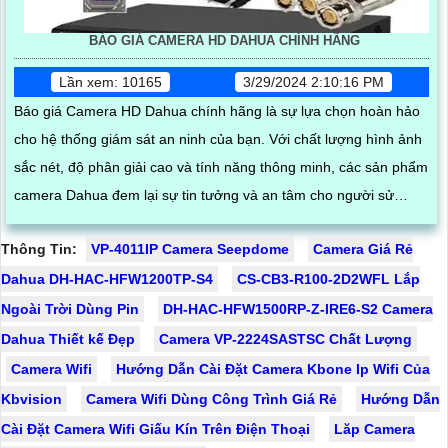
BÁO GIÁ CAMERA HD DAHUA CHÍNH HÃNG
Lần xem: 10165
3/29/2024 2:10:16 PM
Báo giá Camera HD Dahua chính hãng là sự lựa chọn hoàn hảo
cho hệ thống giám sát an ninh của bạn. Với chất lượng hình ảnh
sắc nét, độ phân giải cao và tính năng thông minh, các sản phẩm
camera Dahua đem lại sự tin tưởng và an tâm cho người sử
dụng
Thông Tin:
VP-4011IP Camera Seepdome
Camera Giá Rẻ
Dahua DH-HAC-HFW1200TP-S4
CS-CB3-R100-2D2WFL Lắp
Ngoài Trời Dùng Pin
DH-HAC-HFW1500RP-Z-IRE6-S2 Camera
Dahua Thiết kế Đẹp
Camera VP-2224SASTSC Chất Lượng
Camera Wifi
Hướng Dẫn Cài Đặt Camera Kbone Ip Wifi Của
Kbvision
Camera Wifi Dùng Công Trình Giá Rẻ
Hướng Dẫn
Cài Đặt Camera Wifi Giấu Kín Trên Điện Thoại
Lăp Camera