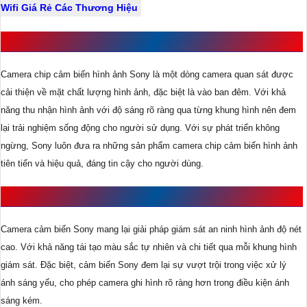
Wifi Giá Rẻ Các Thương Hiệu
GIỚI THIỆU CAMERA CHIP CẢM BIẾN HÌNH ẢNH SONY
Camera chip cảm biến hình ảnh Sony là một dòng camera quan sát được
cải thiện về mặt chất lượng hình ảnh, đặc biệt là vào ban đêm. Với khả
năng thu nhận hình ảnh với độ sáng rõ ràng qua từng khung hình nên đem
lại trải nghiệm sống động cho người sử dụng. Với sự phát triển không
ngừng, Sony luôn đưa ra những sản phẩm camera chip cảm biến hình ảnh
tiên tiến và hiệu quả, đáng tin cậy cho người dùng.
CAMERA CẢM BIẾN SONY CÓ ƯU ĐIỂM GÌ
Camera cảm biến Sony mang lại giải pháp giám sát an ninh hình ảnh độ nét
cao. Với khả năng tái tạo màu sắc tự nhiên và chi tiết qua mỗi khung hình
giám sát. Đặc biệt, cảm biến Sony đem lại sự vượt trội trong việc xử lý
ánh sáng yếu, cho phép camera ghi hình rõ ràng hơn trong điều kiện ánh
sáng kém.