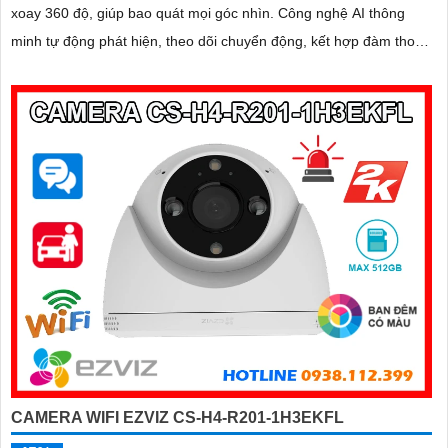
xoay 360 độ, giúp bao quát mọi góc nhìn. Công nghệ AI thông
minh tự động phát hiện, theo dõi chuyển động, kết hợp đàm thoại
2 chiều, giúp bạn giao tiếp dễ dàng từ xa
CAMERA WIFI EZVIZ CS-H4-R201-1H3EKFL