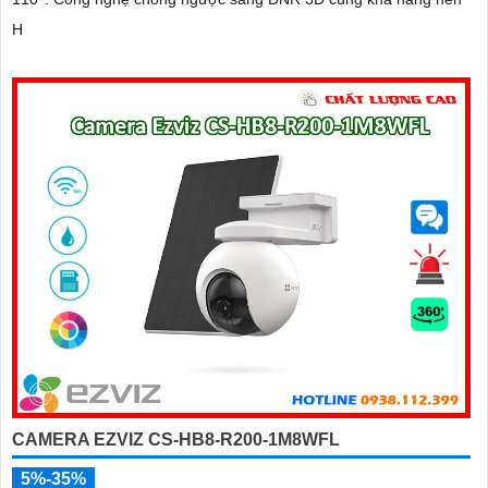
H
CAMERA EZVIZ CS-HB8-R200-1M8WFL
5%-35%