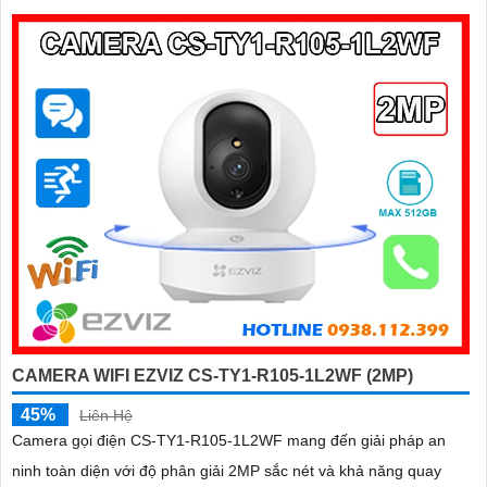
cắm thẻ nhớ dung lượng 512GB, đây chính là camera tối ưu với
mức giá vô cùng hấp dẫn
CAMERA WIFI EZVIZ CS-TY1-R105-1L2WF (2MP)
45%
Liên Hệ
Camera gọi điện CS-TY1-R105-1L2WF mang đến giải pháp an
ninh toàn diện với độ phân giải 2MP sắc nét và khả năng quay