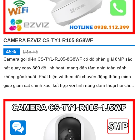
CAMERA EZVIZ CS-TY1-R105-8G8WF
45%
Liên Hệ
Camera gọi điện CS-TY1-R105-8G8WF có độ phân giải 8MP sắc
nét quay xoay 360 độ linh hoạt, mang đến tầm nhìn toàn cảnh
không góc khuất. Phát hiện và theo dõi chuyển động thông minh
giúp giám sát chính xác, kết hợp với tính năng đàm thoại hai chiều
giao tiếp dễ dàng từ xa