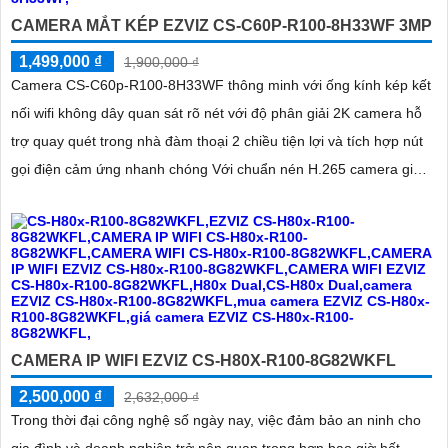
CAMERA MẮT KÉP EZVIZ CS-C60P-R100-8H33WF 3MP
1,499,000 ₫
1,900,000 ₫
Camera CS-C60p-R100-8H33WF thông minh với ống kính kép kết
nối wifi không dây quan sát rõ nét với độ phân giải 2K camera hỗ
trợ quay quét trong nhà đàm thoại 2 chiều tiện lợi và tích hợp nút
gọi điện cảm ứng nhanh chóng Với chuẩn nén H.265 camera giúp
tiết kiệm băng thông và dung lượng lưu trữ hiệu quả
CAMERA IP WIFI EZVIZ CS-H80X-R100-8G82WKFL
2,500,000 ₫
2,632,000 ₫
Trong thời đại công nghệ số ngày nay, việc đảm bảo an ninh cho
gia đình và doanh nghiệp trở nên quan trọng hơn bao giờ hết.