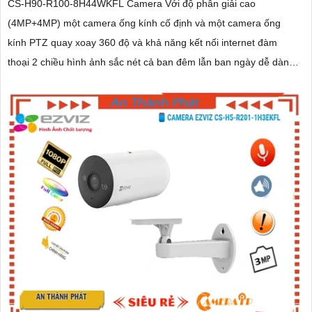
CS-H90-R100-8H44WKFL Camera Với độ phân giải cao
(4MP+4MP) một camera ống kính cố định và một camera ống
kính PTZ quay xoay 360 độ và khả năng kết nối internet đàm
thoại 2 chiều hình ảnh sắc nét cả ban đêm lẫn ban ngày dễ dàng
lắp đặt và sử dụng cho gia đình và văn phòng Camera an ninh
không dây CS-H90-R100-8H44WKFL mang đến sự an toàn và
tiện lợi.