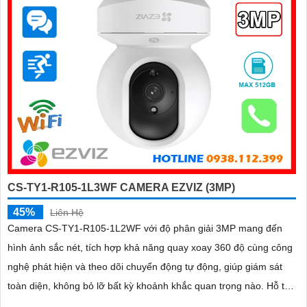
CS-TY1-R105-1L3WF CAMERA EZVIZ (3MP)
45%
Liên Hệ
Camera CS-TY1-R105-1L2WF với độ phân giải 3MP mang đến
hình ảnh sắc nét, tích hợp khả năng quay xoay 360 độ cùng công
nghệ phát hiện và theo dõi chuyển động tự động, giúp giám sát
toàn diện, không bỏ lỡ bất kỳ khoảnh khắc quan trọng nào. Hỗ trợ
đàm thoại hai chiều, tầm nhìn hồng ngoại lên đến 10m và khe