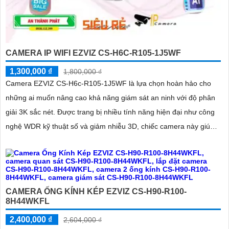
CAMERA IP WIFI EZVIZ CS-H6C-R105-1J5WF
1,300,000 ₫
1,800,000 ₫
Camera EZVIZ CS-H6c-R105-1J5WF là lựa chọn hoàn hảo cho
những ai muốn nâng cao khả năng giám sát an ninh với độ phân
giải 3K sắc nét. Được trang bị nhiều tính năng hiện đại như công
nghệ WDR kỹ thuật số và giảm nhiễu 3D, chiếc camera này giúp
cải thiện chất lượng hình ảnh trong mọi điều kiện ánh sáng
CAMERA ỐNG KÍNH KÉP EZVIZ CS-H90-R100-
8H44WKFL
2,400,000 ₫
2,604,000 ₫