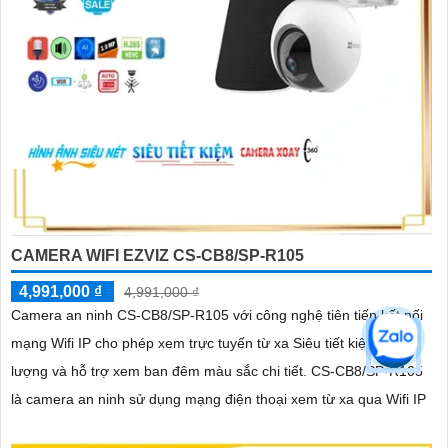
CAMERA WIFI EZVIZ CS-CB8/SP-R105
4,991,000 ₫
4,991,000 ₫
Camera an ninh CS-CB8/SP-R105 với công nghệ tiên tiến kết nối
mạng Wifi IP cho phép xem trực tuyến từ xa Siêu tiết kiệm năng
lượng và hỗ trợ xem ban đêm màu sắc chi tiết. CS-CB8/SP-R105
là camera an ninh sử dụng mạng điện thoại xem từ xa qua Wifi IP