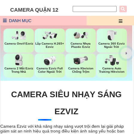
CAMERA QUẬN 12
DANH MỤC
Camera 360 Ezviz
Camera Onvif Ezviz
Lắp Camera H.265+
Camera Nhựa
Ngoài Trời
Ezviz
Plastic Ezviz
Camera 2 Mắt Ezviz
Camera Ezviz Full
Camera Kbvision
Camera Auto
Trong Nhà
Color Ngoài Trời
Chống Trộm
Traking Hikvision
CAMERA SIÊU NHẠY SÁNG
EZVIZ
Camera Ezviz với khả năng nhạy sáng vượt trội đem lại giải pháp
giám sát an ninh hiệu quả trong điều kiện ánh sáng yếu hoặc ban