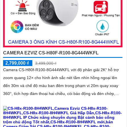
CAMERA EZVIZ CS-H80F-R100-8G444WKFL
2,799,000 ₫
3,499,000 ₫
Camera CS-H80f-R100-8G444WKFL với độ phân giải 2K⁺ hỗ trợ
zoom quang 12× cho hình ảnh sắc nét tầm nhìn hồng ngoại lên
đến 30m và chế độ màu ban đêm trong phạm vi 20m quay xoay
360°, tích hợp đàm thoại hai chiều, còi báo động và đèn chớp,
camera giúp nâng cao an ninh hiệu quả. Đạt chuẩn IP67 có khả
năng chống bụi, nước, đảm bảo hoạt động ổn định trong mọi điều
kiện thời tiết