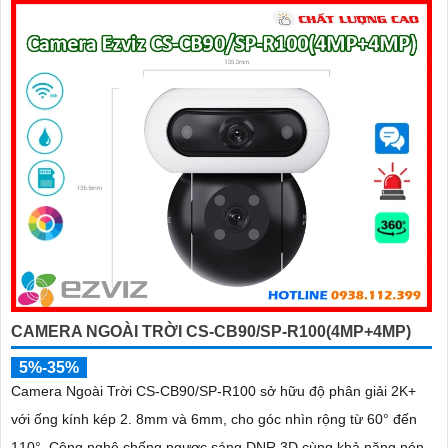
CAMERA NGOÀI TRỜI CS-CB90/SP-R100(4MP+4MP)
5%-35%
Camera Ngoài Trời CS-CB90/SP-R100 sở hữu độ phân giải 2K+
với ống kính kép 2. 8mm và 6mm, cho góc nhìn rộng từ 60° đến
110°. Công nghệ chống ngược sáng DNR 3D cùng khả năng nén