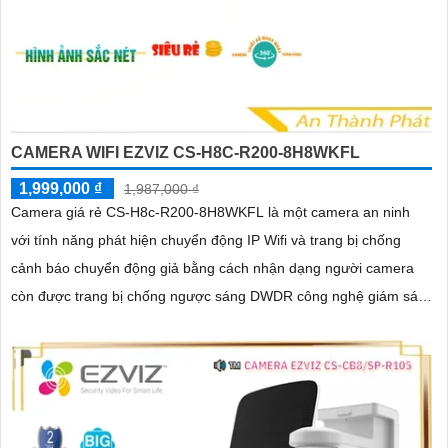
CAMERA WIFI EZVIZ CS-H8C-R200-8H8WKFL
1,999,000 ₫
1,987,000 ₫
Camera giá rẻ CS-H8c-R200-8H8WKFL là một camera an ninh
với tính năng phát hiện chuyển động IP Wifi và trang bị chống
cảnh báo chuyển động giả bằng cách nhận dạng người camera
còn được trang bị chống ngược sáng DWDR công nghệ giám sát
ban đêm Full Color 20m camera có thiết kế nhỏ gọn xoay 360 độ
và có khe cắm thẻ nhớ Micro SD 512GB với khả năng thu âm và
phát âm thanh to rõ