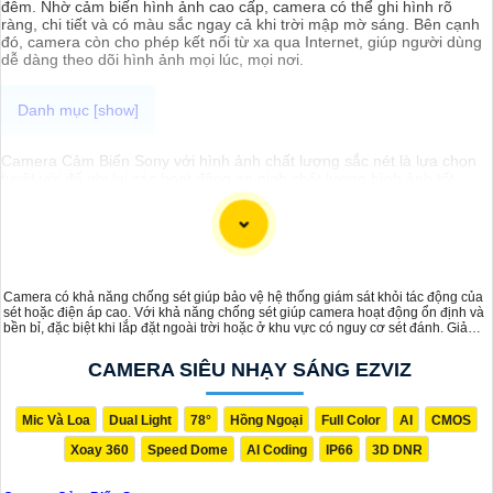
đêm. Nhờ cảm biến hình ảnh cao cấp, camera có thể ghi hình rõ
ràng, chi tiết và có màu sắc ngay cả khi trời mập mờ sáng. Bên cạnh
đó, camera còn cho phép kết nối từ xa qua Internet, giúp người dùng
dễ dàng theo dõi hình ảnh mọi lúc, mọi nơi.
Camera Cảm Biến Sony với hình ảnh chất lượng sắc nét là lựa chọn
tuyệt vời để ghi lại các hoạt động an ninh chất lượng hình ảnh tốt
nhất. Với camera này, bạn có thể giám sát từ xa qua điện thoại hay
máy tính dễ dàng với hình rõ ràng chân thực nhất, đặc biệt là vào
ban đêm.
Camera có khả năng chống sét giúp bảo vệ hệ thống giám sát khỏi tác động của
sét hoặc điện áp cao. Với khả năng chống sét giúp camera hoạt động ổn định và
bền bỉ, đặc biệt khi lắp đặt ngoài trời hoặc ở khu vực có nguy cơ sét đánh. Giảm
thiểu nguy cơ hư hỏng do quá tải điện từ, đảm bảo an toàn và kéo dài tuổi thọ
của camera, ngay cả trong điều kiện thời tiết khắc nghiệt.
CAMERA SIÊU NHẠY SÁNG EZVIZ
Mic Và Loa
Dual Light
78°
Hồng Ngoại
Full Color
AI
CMOS
Xoay 360
Speed Dome
AI Coding
IP66
3D DNR