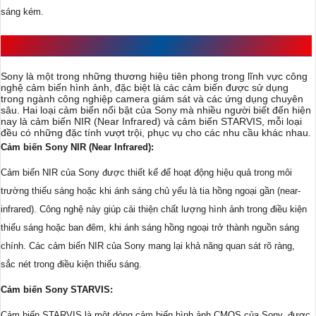
sáng kém.
CAMERA CẢM BIẾN SONY CÓ MẤY LOẠI
Sony là một trong những thương hiệu tiên phong trong lĩnh vực công
nghệ cảm biến hình ảnh, đặc biệt là các cảm biến được sử dụng
trong ngành công nghiệp camera giám sát và các ứng dụng chuyên
sâu. Hai loại cảm biến nổi bật của Sony mà nhiều người biết đến hiện
nay là cảm biến NIR (Near Infrared) và cảm biến STARVIS, mỗi loại
đều có những đặc tính vượt trội, phục vụ cho các nhu cầu khác nhau.
Cảm biến Sony NIR (Near Infrared):
Cảm biến NIR của Sony được thiết kế để hoạt động hiệu quả trong môi
trường thiếu sáng hoặc khi ánh sáng chủ yếu là tia hồng ngoại gần (near-
infrared). Công nghệ này giúp cải thiện chất lượng hình ảnh trong điều kiện
thiếu sáng hoặc ban đêm, khi ánh sáng hồng ngoại trở thành nguồn sáng
chính. Các cảm biến NIR của Sony mang lại khả năng quan sát rõ ràng,
sắc nét trong điều kiện thiếu sáng.
Cảm biến Sony STARVIS:
Cảm biến STARVIS là một dòng cảm biến hình ảnh CMOS của Sony, được