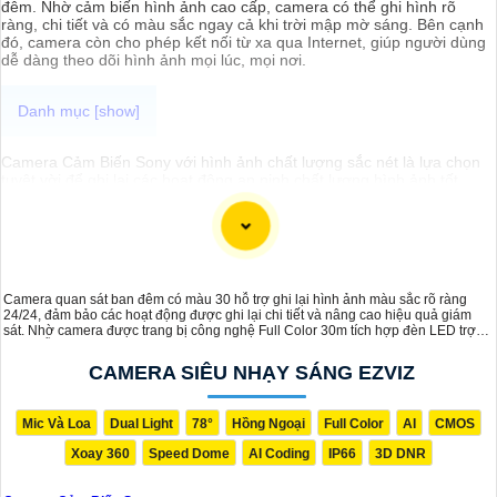
đêm. Nhờ cảm biến hình ảnh cao cấp, camera có thể ghi hình rõ
ràng, chi tiết và có màu sắc ngay cả khi trời mập mờ sáng. Bên cạnh
đó, camera còn cho phép kết nối từ xa qua Internet, giúp người dùng
dễ dàng theo dõi hình ảnh mọi lúc, mọi nơi.
Camera Cảm Biến Sony với hình ảnh chất lượng sắc nét là lựa chọn
tuyệt vời để ghi lại các hoạt động an ninh chất lượng hình ảnh tốt
nhất. Với camera này, bạn có thể giám sát từ xa qua điện thoại hay
máy tính dễ dàng với hình rõ ràng chân thực nhất, đặc biệt là vào
ban đêm.
Camera quan sát ban đêm có màu 30 hỗ trợ ghi lại hình ảnh màu sắc rõ ràng
24/24, đảm bảo các hoạt động được ghi lại chi tiết và nâng cao hiệu quả giám
sát. Nhờ camera được trang bị công nghệ Full Color 30m tích hợp đèn LED trợ
sáng hỗ trợ ánh sáng cho camera để ghi lại các hoạt động rõ ràng vào ban đêm
dễ dàng
CAMERA SIÊU NHẠY SÁNG EZVIZ
Mic Và Loa
Dual Light
78°
Hồng Ngoại
Full Color
AI
CMOS
Xoay 360
Speed Dome
AI Coding
IP66
3D DNR