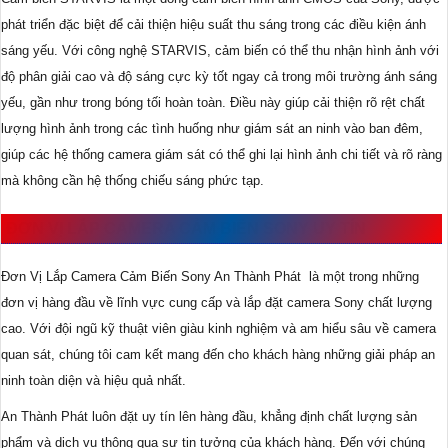
phát triển đặc biệt để cải thiện hiệu suất thu sáng trong các điều kiện ánh
sáng yếu. Với công nghệ STARVIS, cảm biến có thể thu nhận hình ảnh với
độ phân giải cao và độ sáng cực kỳ tốt ngay cả trong môi trường ánh sáng
yếu, gần như trong bóng tối hoàn toàn. Điều này giúp cải thiện rõ rệt chất
lượng hình ảnh trong các tình huống như giám sát an ninh vào ban đêm,
giúp các hệ thống camera giám sát có thể ghi lại hình ảnh chi tiết và rõ ràng
mà không cần hệ thống chiếu sáng phức tạp.
ĐƠN VỊ LẮP CAMERA CẢM BIẾN SONY UY TÍN
Đơn Vị Lắp Camera Cảm Biến Sony An Thành Phát là một trong những
đơn vị hàng đầu về lĩnh vực cung cấp và lắp đặt camera Sony chất lượng
cao. Với đội ngũ kỹ thuật viên giàu kinh nghiệm và am hiểu sâu về camera
quan sát, chúng tôi cam kết mang đến cho khách hàng những giải pháp an
ninh toàn diện và hiệu quả nhất.
An Thành Phát luôn đặt uy tín lên hàng đầu, khẳng định chất lượng sản
phẩm và dịch vụ thông qua sự tin tưởng của khách hàng. Đến với chúng