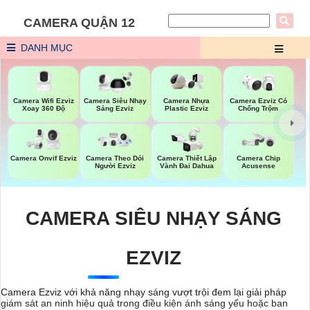
CAMERA QUẬN 12
DANH MỤC
Camera Wifi Ezviz
Camera Siêu Nhạy
Camera Nhựa
Camera Ezviz Có
Xoay 360 Độ
Sáng Ezviz
Plastic Ezviz
Chống Trộm
Camera Onvif Ezviz
Camera Theo Dỏi
Camera Thiết Lập
Camera Chip
Người Ezviz
Vành Đai Dahua
Acusense
CAMERA SIÊU NHẠY SÁNG
EZVIZ
Camera Ezviz với khả năng nhạy sáng vượt trội đem lại giải pháp
giám sát an ninh hiệu quả trong điều kiện ánh sáng yếu hoặc ban