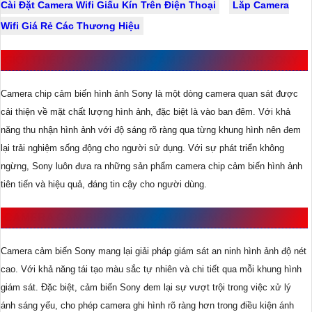
Cài Đặt Camera Wifi Giấu Kín Trên Điện Thoại
Lăp Camera
Wifi Giá Rẻ Các Thương Hiệu
GIỚI THIỆU CAMERA CHIP CẢM BIẾN HÌNH ẢNH SONY
Camera chip cảm biến hình ảnh Sony là một dòng camera quan sát được
cải thiện về mặt chất lượng hình ảnh, đặc biệt là vào ban đêm. Với khả
năng thu nhận hình ảnh với độ sáng rõ ràng qua từng khung hình nên đem
lại trải nghiệm sống động cho người sử dụng. Với sự phát triển không
ngừng, Sony luôn đưa ra những sản phẩm camera chip cảm biến hình ảnh
tiên tiến và hiệu quả, đáng tin cậy cho người dùng.
CAMERA CẢM BIẾN SONY CÓ ƯU ĐIỂM GÌ
Camera cảm biến Sony mang lại giải pháp giám sát an ninh hình ảnh độ nét
cao. Với khả năng tái tạo màu sắc tự nhiên và chi tiết qua mỗi khung hình
giám sát. Đặc biệt, cảm biến Sony đem lại sự vượt trội trong việc xử lý
ánh sáng yếu, cho phép camera ghi hình rõ ràng hơn trong điều kiện ánh