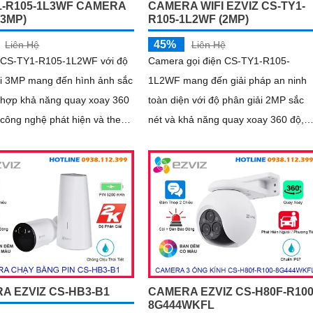
1-R105-1L3WF CAMERA
CAMERA WIFI EZVIZ CS-TY1-
(3MP)
R105-1L2WF (2MP)
45%
Liên Hệ
Liên Hệ
CS-TY1-R105-1L2WF với độ
Camera gọi điện CS-TY1-R105-
ải 3MP mang đến hình ảnh sắc
1L2WF mang đến giải pháp an ninh
h hợp khả năng quay xoay 360
toàn diện với độ phân giải 2MP sắc
công nghệ phát hiện và theo
nét và khả năng quay xoay 360 độ,
ển động tự động, giúp giám
giúp bao quát mọi góc nhìn. Công
 diện, không bỏ lỡ bất kỳ
nghệ AI thông minh tự động phát hiệ
ắc quan trọng nào. Hỗ trợ
theo dõi chuyển động, kết hợp đàm
i hai chiều, tầm nhìn hồng
thoại 2 chiều, giúp bạn giao tiếp dễ
ên đến 10m và khe cắm thẻ
dàng từ xa
g lượng 512GB, đây chính là
ối ưu với mức giá vô cùng
A EZVIZ CS-HB3-B1
CAMERA EZVIZ CS-H80F-R100
8G444WKFL