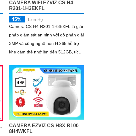
CAMERA WIFI EZVIZ CS-H4-
R201-1H3EKFL
45%
Liên Hệ
Camera CS-H4-R201-1H3EKFL là giải
pháp giám sát an ninh với độ phân giải
3MP và công nghệ nén H.265 hỗ trợ
khe cắm thẻ nhớ lên đến 512GB, tích
hợp hồng ngoại 30m và đèn trợ sáng
n,
20m, mang đến hình ảnh ban đêm rõ
nét, có màu
CAMERA EZVIZ CS-H8X-R100-
-
8H4WKFL