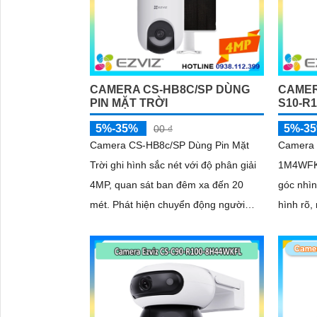
CAMERA CS-HB8C/SP DÙNG
CAMER
PIN MẶT TRỜI
S10-R
5%-35%
5%-3
00 ₫
Camera CS-HB8c/SP Dùng Pin Mặt
Camera 
Trời ghi hình sắc nét với độ phân giải
1M4WFK 
4MP, quan sát ban đêm xa đến 20
góc nhìn
mét. Phát hiện chuyển động người
hình rõ,
qua cảm biến PIR theo dõi tự động