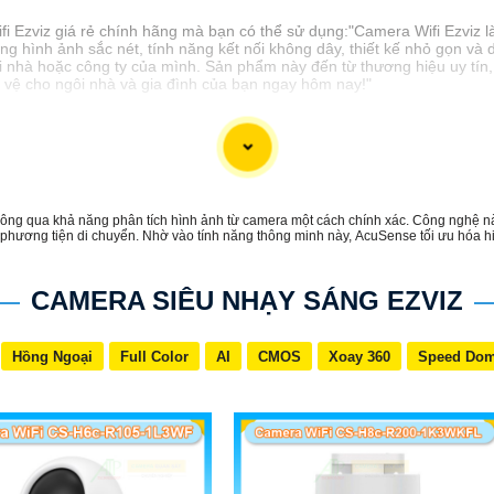
ifi Ezviz giá rẻ chính hãng mà bạn có thể sử dụng:"Camera Wifi Ezviz là
ợng hình ảnh sắc nét, tính năng kết nối không dây, thiết kế nhỏ gọn và
i nhà hoặc công ty của mình. Sản phẩm này đến từ thương hiệu uy tín
o vệ cho ngôi nhà và gia đình của bạn ngay hôm nay!"
ông qua khả năng phân tích hình ảnh từ camera một cách chính xác. Công nghệ nà
à phương tiện di chuyển. Nhờ vào tính năng thông minh này, AcuSense tối ưu hóa 
CAMERA SIÊU NHẠY SÁNG EZVIZ
Hồng Ngoại
Full Color
AI
CMOS
Xoay 360
Speed Do