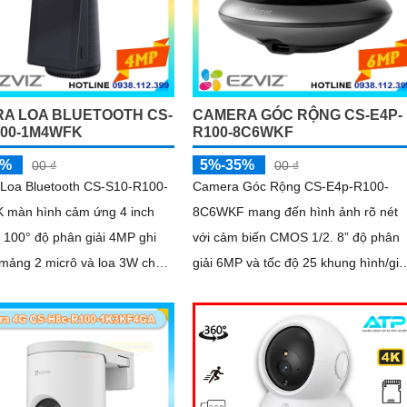
A LOA BLUETOOTH CS-
CAMERA GÓC RỘNG CS-E4P-
100-1M4WFK
R100-8C6WKF
5%
5%-35%
00 ₫
00 ₫
Loa Bluetooth CS-S10-R100-
Camera Góc Rộng CS-E4p-R100-
màn hình cảm ứng 4 inch
8C6WKF mang đến hình ảnh rõ nét
 100° độ phân giải 4MP ghi
với cảm biến CMOS 1/2. 8” độ phân
 mảng 2 micrô và loa 3W cho
giải 6MP và tốc độ 25 khung hình/giâ
âm thanh rõ. Kết nối Wi-Fi 2
Hỗ trợ WDR kỹ thuật số DNR 3D và 
lọc cắt...