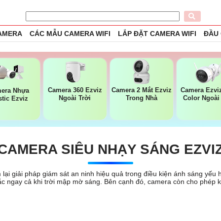
CAMERA
CÁC MẪU CAMERA WIFI
LẮP ĐẶT CAMERA WIFI
ĐẦU
Camera 360 Ezviz
Camera 2 Mắt Ezviz
Camera Ezviz
era Nhựa
Ngoài Trời
Trong Nhà
Color Ngoài
stic Ezviz
CAMERA SIÊU NHẠY SÁNG EZVI
lại giải pháp giám sát an ninh hiệu quả trong điều kiện ánh sáng yế
 sắc ngay cả khi trời mập mờ sáng. Bên cạnh đó, camera còn cho phép k