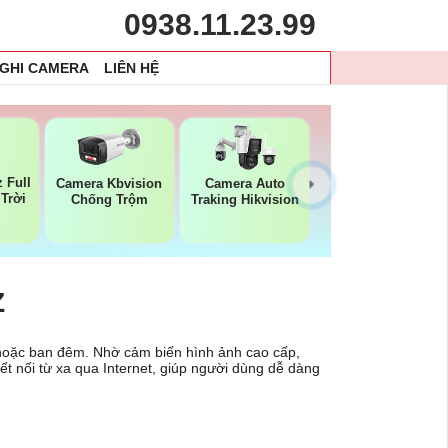
0938.11.23.99
 GHI CAMERA
LIÊN HỆ
 Full
Camera Kbvision
Camera Auto
 Trời
Chống Trộm
Traking Hikvision
Z
u hoặc ban đêm. Nhờ cảm biến hình ảnh cao cấp,
ết nối từ xa qua Internet, giúp người dùng dễ dàng