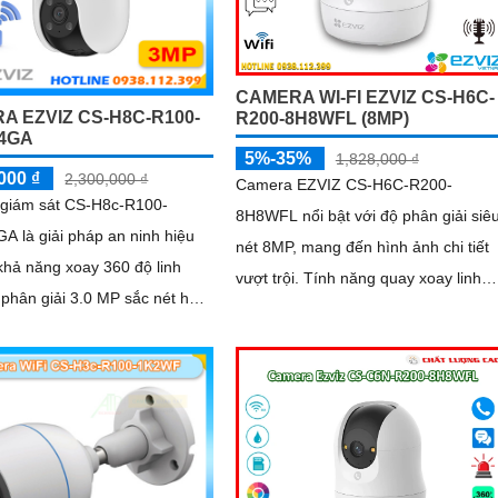
CAMERA WI-FI EZVIZ CS-H6C-
A EZVIZ CS-H8C-R100-
R200-8H8WFL (8MP)
4GA
5%-35%
1,828,000 ₫
000 ₫
2,300,000 ₫
Camera EZVIZ CS-H6C-R200-
giám sát CS-H8c-R100-
8H8WFL nổi bật với độ phân giải siê
 là giải pháp an ninh hiệu
nét 8MP, mang đến hình ảnh chi tiết
khả năng xoay 360 độ linh
vượt trội. Tính năng quay xoay linh
 phân giải 3.0 MP sắc nét hỗ
hoạt giúp bao quát toàn bộ không gi
nối 4G ổn định, tích hợp AI để
ện chuyển động con người
c