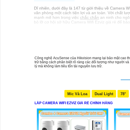
Dĩ nhiên, dưới đây là 147 từ giới thiệu về Camera W
văn phòng một cách tiện lợi và an toàn. Với chất lư
mạnh mẽ hơn trong việc
chắc chắn
an ninh cho ngô
bỏ lỡ cơ hội sở hữu Camera Wifi Ezviz giá rẻ để bả
Công nghệ AcuSense của Hikvision mang lại bảo mật cao th
trữ bằng cách phân biệt rõ ràng các đối tượng như người v
lý mà không làm tiêu tốn tài nguyên lưu trữ.
Mic Và Loa
Dual Light
78°
LẮP CAMERA WIFI EZVIZ GIÁ RẺ CHÍNH HÃNG