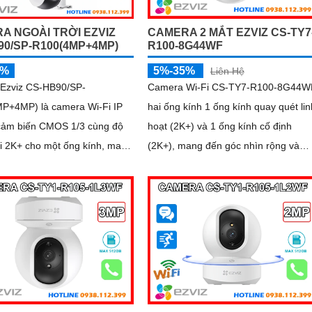
A NGOÀI TRỜI EZVIZ
CAMERA 2 MẮT EZVIZ CS-TY7
90/SP-R100(4MP+4MP)
R100-8G44WF
5%
5%-35%
Liên Hệ
Ezviz CS-HB90/SP-
Camera Wi-Fi CS-TY7-R100-8G44W
P+4MP) là camera Wi-Fi IP
hai ống kính 1 ống kính quay quét lin
cảm biến CMOS 1/3 cùng độ
hoạt (2K+) và 1 ống kính cố định
i 2K+ cho một ống kính, mang
(2K+), mang đến góc nhìn rộng và
sắc nét. Thiết kế ống
hình ảnh sắc nét. Tích hợp trí tuệ
 2
nhân tạo (AI), camera có thể nhận
diện chính xác hình dạng con người