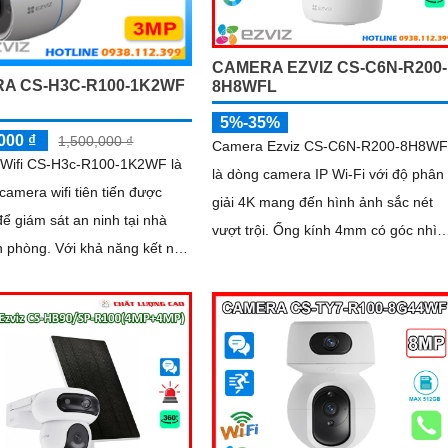
CAMERA EZVIZ CS-C6N-R200-
A CS-H3C-R100-1K2WF
8H8WFL
5%-35%
000 ₫
1,500,000 ₫
Camera Ezviz CS-C6N-R200-8H8WF
Wifi CS-H3c-R100-1K2WF là
là dòng camera IP Wi-Fi với độ phân
 camera wifi tiên tiến được
giải 4K mang đến hình ảnh sắc nét
 để giám sát an ninh tại nhà
vượt trội. Ống kính 4mm có góc nhìn
ới khả năng kết nối
rộng 110° giúp quan sát chi tiết khu
mera này cho phép người dùng
vực lớn
 và kiểm soát từ xa thông qua
ernet