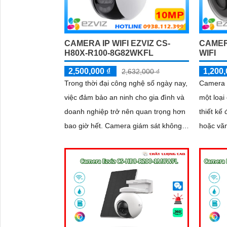
CAMERA IP WIFI EZVIZ CS-
CAMER
H80X-R100-8G82WKFL
WIFI
2,500,000 ₫
1,200,
2,632,000 ₫
Trong thời đại công nghệ số ngày nay,
Camera 
việc đảm bảo an ninh cho gia đình và
một loại
doanh nghiệp trở nên quan trọng hơn
thiết kế
bao giờ hết. Camera giám sát không
hoặc văn phòng. V
chỉ giúp bạn theo dõi mọi hoạt động
wifi, ca
xung quanh mà còn mang lại sự an
truy cập
tâm cho bạn và những người thân yêu
mạng int