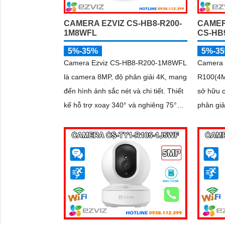
CAMERA EZVIZ CS-HB8-R200-
CAMER
1M8WFL
CS-HB
5%-35%
5%-3
Camera Ezviz CS-HB8-R200-1M8WFL
Camera 
là camera 8MP, độ phân giải 4K, mang
R100(4M
đến hình ảnh sắc nét và chi tiết. Thiết
sở hữu 
kế hỗ trợ xoay 340° và nghiêng 75°
phân giả
giúp quan sát toàn diện. Công nghệ
đến hình ảnh 
nén H.265/H
kính kép