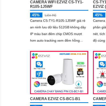
CAMERA WIFI EZVIZ CS-TY1-
CS-TY
R105-1J5WF
EZVIZ 
45%
45%
Liên Hệ
Camera CS-TY1-R105-1J5WF giá rẻ
Camera 
an ninh lưu dữ liệu 512GB không dây
phân gi
IP màu ban đêm chip CMOS mượt
nét, tíc
hơn auto tracking xem đêm hồng
độ cùng 
ngoại 10m không cần đầu ghi IP Wifi
dõi chuy
nét 5.0 MP Smart IR
sát toàn
khoảnh kh
đàm thoạ
ngoại l
nhớ dun
camera t
hấp dẫn
CAMERA EZVIZ CS-BC1-B1
CAMER