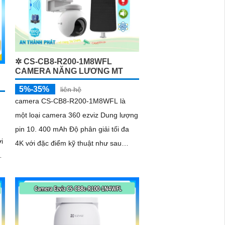
✲ CS-CB8-R200-1M8WFL
CAMERA NĂNG LƯƠNG MT
5%-35%
liên hệ
camera CS-CB8-R200-1M8WFL là
một loại camera 360 ezviz Dung lượng
pin 10. 400 mAh Độ phân giải tối đa
i
4K với đặc điểm kỹ thuật như sau
trang bị khe cắm thẻ nhớ Micro SD
dung lượng lên đến 512GB kết nối Wifi
IP góc quay rộng với ống kính 3