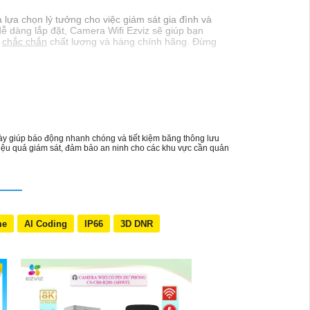
 lựa chọn lý tưởng cho việc giám sát gia đình và
 dễ dàng lắp đặt, Camera Wifi Ezviz sẽ giúp bạn
,
chắc chắn
chất lượng và hàng chính hãng. Đừng
y giúp báo động nhanh chóng và tiết kiệm băng thông lưu
hiệu quả giám sát, đảm bảo an ninh cho các khu vực cần quản
me
AI Coding
IP66
3D DNR