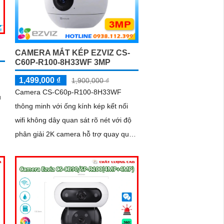
CAMERA MẮT KÉP EZVIZ CS-
C60P-R100-8H33WF 3MP
1,499,000 ₫
1,900,000 ₫
Camera CS-C60p-R100-8H33WF
u
thông minh với ống kính kép kết nối
wifi không dây quan sát rõ nét với độ
phân giải 2K camera hỗ trợ quay quét
an
trong nhà đàm thoại 2 chiều tiện lợi và
tích hợp nút gọi điện cảm ứng nhanh
chóng Với chuẩn nén H.265 camera
giúp tiết kiệm băng thông và dung
lượng lưu trữ hiệu quả