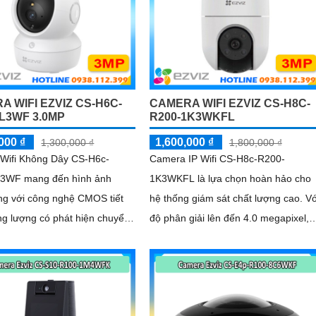
A WIFI EZVIZ CS-H6C-
CAMERA WIFI EZVIZ CS-H8C-
1L3WF 3.0MP
R200-1K3WKFL
000 ₫
1,600,000 ₫
1,300,000 ₫
1,800,000 ₫
Wifi Không Dây CS-H6c-
Camera IP Wifi CS-H8c-R200-
3WF mang đến hình ảnh
1K3WKFL là lựa chọn hoàn hảo cho
ng với công nghệ CMOS tiết
hệ thống giám sát chất lượng cao. Vớ
ng lượng có phát hiện chuyển
độ phân giải lên đến 4.0 megapixel,
ng minh, hình dáng người,
camera này mang đến hình ảnh sắc
 đêm 10m Hồng Ngoại lưu
nét
trên thẻ nhớ