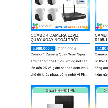
COMBO 4 CAMERA EZVIZ
CAMER
QUAY XOAY NGOÀI TRỜI
R105-
5,900,000 ₫
1,100,
7,000,000 ₫
Combo 4 Camera Quay Xoay Ngoài
Camera 
'
Trời đến từ nhà EZVIZ với độ nét cao
R105-1L
lên đến 2K và giám sát ban đêm với 4
sống độ
chế độ khác nhau, công nghệ AI Phát
kiệm nă
hiện và phân biệt các chuyển động
động thô
chuẩn sát được quản lý tập trung bởi
xem ban
đầu ghi hình IP WiFi
độc lập 