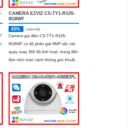
-
CAMERA EZVIZ CS-TY1-R105-
8G8WF
45%
Liên Hệ
F
Camera gọi điện CS-TY1-R105-
h
8G8WF có độ phân giải 8MP sắc nét
quay xoay 360 độ linh hoạt, mang đến
tầm nhìn toàn cảnh không góc khuất.
Phát hiện và theo dõi chuyển động
thông minh giúp giám sát chính xác,
kết hợp với tính năng đàm thoại hai
chiều giao tiếp dễ dàng từ xa