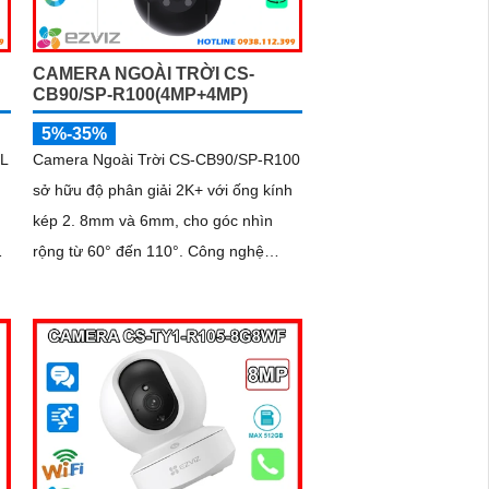
CAMERA NGOÀI TRỜI CS-
CB90/SP-R100(4MP+4MP)
5%-35%
L
Camera Ngoài Trời CS-CB90/SP-R100
sở hữu độ phân giải 2K+ với ống kính
kép 2. 8mm và 6mm, cho góc nhìn
rộng từ 60° đến 110°. Công nghệ
chống ngược sáng DNR 3D cùng khả
năng nén H