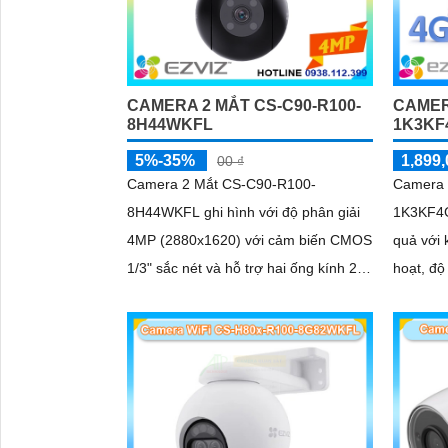
CAMERA 2 MẮT CS-C90-R100-
CAMER
8H44WKFL
1K3KF
5%-35%
1,899,
00 ₫
Camera 2 Mắt CS-C90-R100-
Camera 
8H44WKFL ghi hình với độ phân giải
1K3KF4GA
4MP (2880x1620) với cảm biến CMOS
quả với 
1/3" sắc nét và hỗ trợ hai ống kính 2.
hoạt, độ
8mm và 6mm. Tầm nhìn ban đêm IR
trợ kết 
30m và ban...
phát hi
chính xá