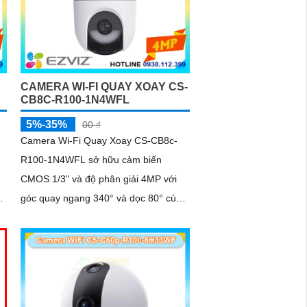
CAMERA WI-FI QUAY XOAY CS-
CB8C-R100-1N4WFL
5%-35%
00 ₫
Camera Wi-Fi Quay Xoay CS-CB8c-
R100-1N4WFL sở hữu cảm biến
CMOS 1/3" và độ phân giải 4MP với
y.
góc quay ngang 340° và dọc 80° cùng
bộ
khả năng nhìn ban đêm 15 mét. Hỗ
trợ nén H