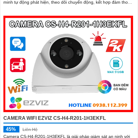
minh tự động phát hiện, theo dõi chuyển động, kết hợp đàm thoại
2 chiều, giúp bạn giao tiếp dễ dàng từ xa
CAMERA WIFI EZVIZ CS-H4-R201-1H3EKFL
45%
Liên Hệ
Camera CS-H4-R201-1H3EKFL là giải pháp giám sát an ninh với