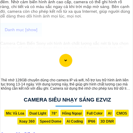
đêm. Nhờ cảm biến hình ảnh cao cấp, camera có thể ghi hình rõ
ràng, chi tiết và có màu sắc ngay cả khi trời mập mờ sáng. Bên cạnh
đó, camera còn cho phép kết nối từ xa qua Internet, giúp người dùng
dễ dàng theo dõi hình ảnh mọi lúc, mọi nơi.
Camera Cảm Biến Sony với hình ảnh chất lượng sắc nét là lựa chọn
tuyệt vời để ghi lại các hoạt động an ninh chất lượng hình ảnh tốt
nhất. Với camera này, bạn có thể giám sát từ xa qua điện thoại hay
máy tính dễ dàng với hình rõ ràng chân thực nhất, đặc biệt là vào
ban đêm.
Thẻ nhớ 128GB chuyên dùng cho camera IP và wifi, hỗ trợ lưu trữ hình ảnh liên
tục trong 13-14 ngày. Với dung lượng này, thẻ giúp ghi hình chất lượng cao mà
không cần kết nối với đầu ghi. Camera sử dụng thẻ nhớ cho phép lưu trữ dữ liệu
giám sát liên tục, xóa dần các video cũ, mang lại hiệu quả lưu trữ ổn định trong
thời gian dài. Tốc độ truyền tải nhanh chóng, phù hợp với các yêu cầu giám sát
CAMERA SIÊU NHẠY SÁNG EZVIZ
liên tục.
Mic Và Loa
Dual Light
78°
Hồng Ngoại
Full Color
AI
CMOS
Xoay 360
Speed Dome
AI Coding
IP66
3D DNR