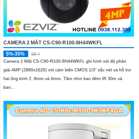
CAMERA 2 MẮT CS-C90-R100-8H44WKFL
5%-35%
00 ₫
Camera 2 Mắt CS-C90-R100-8H44WKFL ghi hình với độ phân
giải 4MP (2880x1620) với cảm biến CMOS 1/3" sắc nét và hỗ trợ
hai ống kính 2. 8mm và 6mm. Tầm nhìn ban đêm IR 30m và
ban...