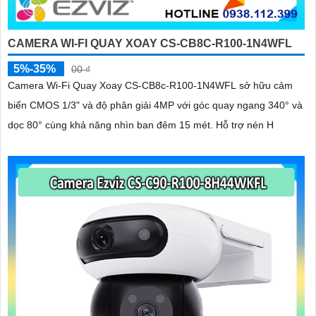
CAMERA WI-FI QUAY XOAY CS-CB8C-R100-1N4WFL
5%-35%
00 ₫
Camera Wi-Fi Quay Xoay CS-CB8c-R100-1N4WFL sở hữu cảm
biến CMOS 1/3" và độ phân giải 4MP với góc quay ngang 340° và
dọc 80° cùng khả năng nhìn ban đêm 15 mét. Hỗ trợ nén H