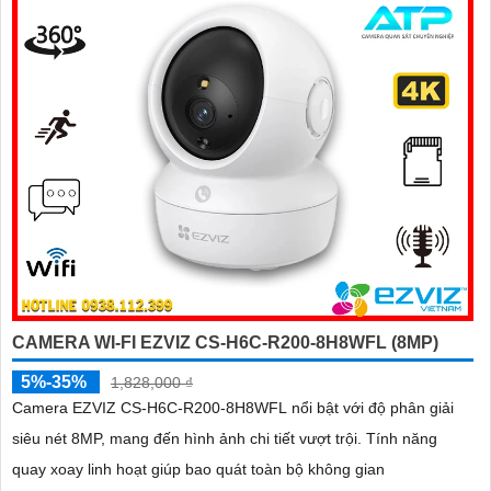
CAMERA WI-FI EZVIZ CS-H6C-R200-8H8WFL (8MP)
5%-35%
1,828,000 ₫
Camera EZVIZ CS-H6C-R200-8H8WFL nổi bật với độ phân giải
siêu nét 8MP, mang đến hình ảnh chi tiết vượt trội. Tính năng
quay xoay linh hoạt giúp bao quát toàn bộ không gian