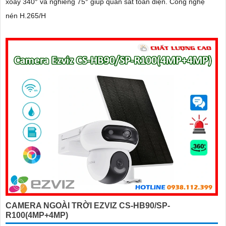
xoay 340° và nghiêng 75° giúp quan sát toàn diện. Công nghệ
nén H.265/H
CAMERA NGOÀI TRỜI EZVIZ CS-HB90/SP-
R100(4MP+4MP)