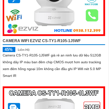
CAMERA WIFI EZVIZ CS-TY1-R105-1J5WF
45%
Liên Hệ
Camera CS-TY1-R105-1J5WF giá rẻ an ninh lưu dữ liệu 512GB
không dây IP màu ban đêm chip CMOS mượt hơn auto tracking
xem đêm hồng ngoại 10m không cần đầu ghi IP Wifi nét 5.0 MP
Smart IR