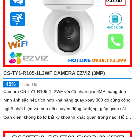
CS-TY1-R105-1L3WF CAMERA EZVIZ (3MP)
45%
Liên Hệ
Camera CS-TY1-R105-1L2WF với độ phân giải 3MP mang đến
hình ảnh sắc nét, tích hợp khả năng quay xoay 360 độ cùng công
nghệ phát hiện và theo dõi chuyển động tự động, giúp giám sát
toàn diện, không bỏ lỡ bất kỳ khoảnh khắc quan trọng nào. Hỗ trợ
đàm thoại hai chiều, tầm nhìn hồng ngoại lên đến 10m và khe
cắm thẻ nhớ dung lượng 512GB, đây chính là camera tối ưu với