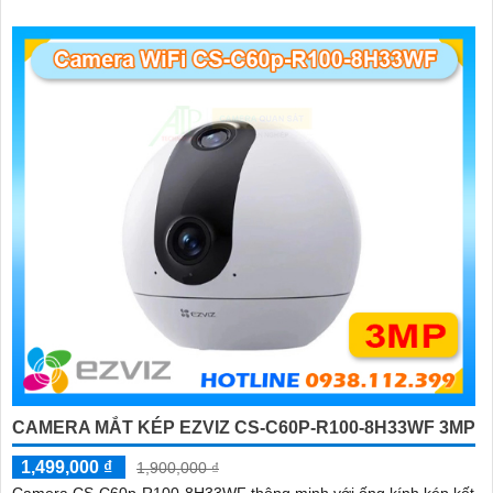
CAMERA MẮT KÉP EZVIZ CS-C60P-R100-8H33WF 3MP
1,499,000 ₫
1,900,000 ₫
Camera CS-C60p-R100-8H33WF thông minh với ống kính kép kết