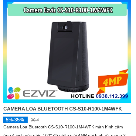
CAMERA LOA BLUETOOTH CS-S10-R100-1M4WFK
5%-35%
00 ₫
Camera Loa Bluetooth CS-S10-R100-1M4WFK màn hình cảm
ứng 4 inch góc nhìn 100° độ phân giải 4MP ghi hình rõ, mảng 2