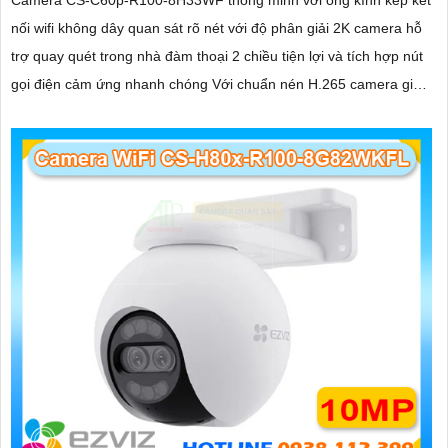
nối wifi không dây quan sát rõ nét với độ phân giải 2K camera hỗ
trợ quay quét trong nhà đàm thoại 2 chiều tiện lợi và tích hợp nút
gọi điện cảm ứng nhanh chóng Với chuẩn nén H.265 camera giúp
tiết kiệm băng thông và dung lượng lưu trữ hiệu quả