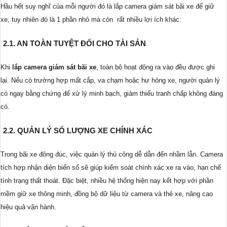
Hầu hết suy nghĩ của mỗi người đó là lắp camera giám sát bãi xe để giữ
xe, tuy nhiên đó là 1 phần nhỏ mà còn rất nhiều lợi ích khác:
2.1. AN TOÀN TUYỆT ĐỐI CHO TÀI SẢN
Khi
lắp camera giám sát bãi xe
, toàn bộ hoạt động ra vào đều được ghi
lại. Nếu có trường hợp mất cắp, va chạm hoặc hư hỏng xe, người quản lý
có ngay bằng chứng để xử lý minh bạch, giảm thiểu tranh chấp không đáng
có.
2.2. QUẢN LÝ SỐ LƯỢNG XE CHÍNH XÁC
Trong bãi xe đông đúc, việc quản lý thủ công dễ dẫn đến nhầm lẫn. Camera
tích hợp nhận diện biển số sẽ giúp kiểm soát chính xác xe ra vào, hạn chế
tình trạng thất thoát. Đặc biệt, nhiều hệ thống hiện nay kết hợp với phần
mềm giữ xe thông minh, đồng bộ dữ liệu từ camera và thẻ xe, nâng cao
hiệu quả vận hành.