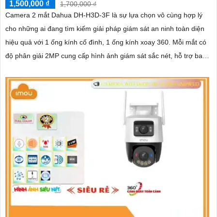
1,500,000 ₫
1,700,000 ₫
Camera 2 mắt Dahua DH-H3D-3F là sự lựa chọn vô cùng hợp lý
cho những ai đang tìm kiếm giải pháp giám sát an ninh toàn diện
hiệu quả với 1 ống kính cố đình, 1 ống kính xoay 360. Mỗi mắt có
độ phân giải 2MP cung cấp hình ảnh giám sát sắc nét, hỗ trợ ban
đêm có màu, tích hợp mic và loa đàm thoại 2 chiều, khả năng
phát hiện phân biệt người vật độ chính xác cao