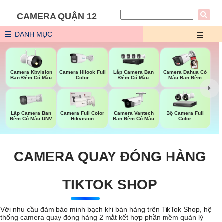
CAMERA QUẬN 12
DANH MỤC
Camera Kbvision
Camera Hilook Full
Lắp Camera Ban
Camera Dahua Có
Ban Đêm Có Màu
Color
Đêm Có Màu
Màu Ban Đêm
Lắp Camera Ban
Bộ Camera Full
Camera Full Color
Camera Vantech
Đêm Có Màu UNV
Color
Hikvision
Ban Đêm Có Màu
CAMERA QUAY ĐÓNG HÀNG
TIKTOK SHOP
Với nhu cầu đảm bảo minh bạch khi bán hàng trên TikTok Shop, hệ
thống camera quay đóng hàng 2 mắt kết hợp phần mềm quản lý