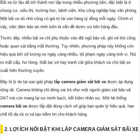
Bãi xe từ lâu đã trở thành nơi tập trung nhiều phương tiện, đặc biệt là ở
chung cư, siêu thị, trường học, bệnh viện, khu công nghiệp hay văn phòng.
Một bãi xe dù nhỏ cũng có giá trị tài sản hàng tỷ đồng mỗi ngày. Chính vì
vậy, việc đảm bảo an ninh luôn là vấn đề được ưu tiên hàng đầu.
Trước đây, nhiều bãi xe chỉ phụ thuộc vào đội ngũ bảo vệ, ghi vé thủ công
hoặc quan sát bằng mắt thường. Tuy nhiên, phương pháp này không còn
hiệu quả bởi số lượng xe ngày càng nhiều, tội phạm ngày càng tinh vi. Rủi
ro mất cắp, hư hỏng, thất lạc vé hay tranh cãi giữa khách và chủ bãi xe
xuất hiện thường xuyên.
Đây là lý do tại sao giải pháp
lắp camera giám sát bãi xe
được áp dụng
rộng rãi. Camera không chỉ đóng vai trò như một người giám sát bảo vệ
24/7 mà còn mang lại sự minh bạch, tiết kiệm nhân sự. Một hệ thống
camera bãi xe
được lắp đặt đúng cách sẽ giúp bạn quản lý hiệu quả, hạn
chế tối đa rủi ro và tạo niềm tin cho khách hàng.
2. LỢI ÍCH NỔI BẬT KHI LẮP CAMERA GIÁM SÁT BÃI XE