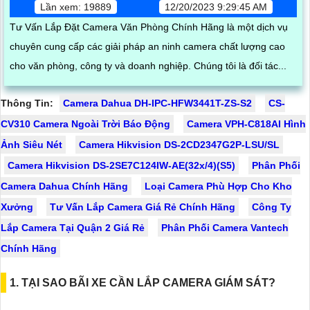
Lần xem: 19889
12/20/2023 9:29:45 AM
Tư Vấn Lắp Đặt Camera Văn Phòng Chính Hãng là một dịch vụ
chuyên cung cấp các giải pháp an ninh camera chất lượng cao
cho văn phòng, công ty và doanh nghiệp. Chúng tôi là đối tác...
Thông Tin:
Camera Dahua DH-IPC-HFW3441T-ZS-S2
CS-
CV310 Camera Ngoài Trời Báo Động
Camera VPH-C818AI Hình
Ảnh Siêu Nét
Camera Hikvision DS-2CD2347G2P-LSU/SL
Camera Hikvision DS-2SE7C124IW-AE(32x/4)(S5)
Phân Phối
Camera Dahua Chính Hãng
Loại Camera Phù Hợp Cho Kho
Xưởng
Tư Vấn Lắp Camera Giá Rẻ Chính Hãng
Công Ty
Lắp Camera Tại Quận 2 Giá Rẻ
Phân Phối Camera Vantech
Chính Hãng
1. TẠI SAO BÃI XE CẦN LẮP CAMERA GIÁM SÁT?