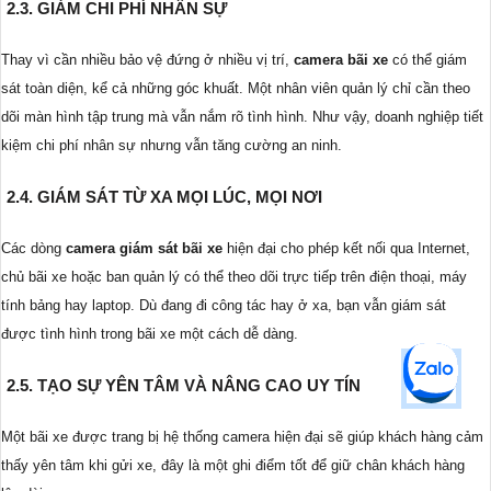
2.3. GIẢM CHI PHÍ NHÂN SỰ
Thay vì cần nhiều bảo vệ đứng ở nhiều vị trí,
camera bãi xe
có thể giám
sát toàn diện, kể cả những góc khuất. Một nhân viên quản lý chỉ cần theo
dõi màn hình tập trung mà vẫn nắm rõ tình hình. Như vậy, doanh nghiệp tiết
kiệm chi phí nhân sự nhưng vẫn tăng cường an ninh.
2.4. GIÁM SÁT TỪ XA MỌI LÚC, MỌI NƠI
Các dòng
camera giám sát bãi xe
hiện đại cho phép kết nối qua Internet,
chủ bãi xe hoặc ban quản lý có thể theo dõi trực tiếp trên điện thoại, máy
tính bảng hay laptop. Dù đang đi công tác hay ở xa, bạn vẫn giám sát
được tình hình trong bãi xe một cách dễ dàng.
2.5. TẠO SỰ YÊN TÂM VÀ NÂNG CAO UY TÍN
Một bãi xe được trang bị hệ thống camera hiện đại sẽ giúp khách hàng cảm
thấy yên tâm khi gửi xe, đây là một ghi điểm tốt để giữ chân khách hàng