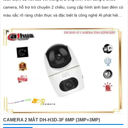
camera, hỗ trợ trò chuyện 2 chiều, cung cấp hình ảnh ban đêm có
màu sắc rõ ràng chân thực và đặc biệt là công nghệ AI phát hiện
người phương tiện chính xác, đảm bảo an ninh hiệu quảDòng
camera quan sát DH-P5D-5F-PV với chức năng đàm thoại 2 chiều
và khả năng theo dõi chuyển động trả nghiệm tốt. Sản phẩm
không dây, tiện lợi trong lắp đặt và sử dụng
CAMERA 2 MẮT DH-H3D-3F 6MP (3MP+3MP)