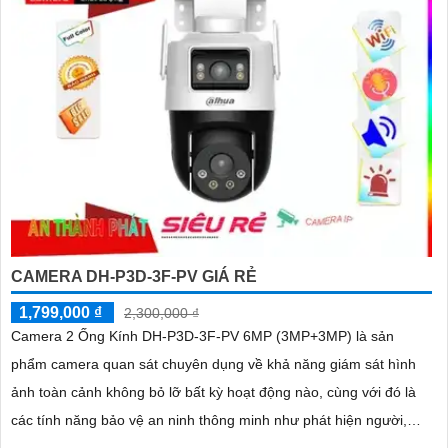
CAMERA DH-P3D-3F-PV GIÁ RẺ
1,799,000 ₫
2,300,000 ₫
Camera 2 Ống Kính DH-P3D-3F-PV 6MP (3MP+3MP) là sản
phẩm camera quan sát chuyên dụng về khả năng giám sát hình
ảnh toàn cảnh không bỏ lỡ bất kỳ hoạt động nào, cùng với đó là
các tính năng bảo vệ an ninh thông minh như phát hiện người,
phương tiện, cảnh báo chủ động còi hú và đàm thoại 2 chiều