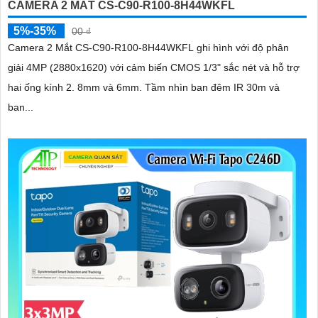
CAMERA 2 MẮT CS-C90-R100-8H44WKFL
5%-35%
00 ₫
Camera 2 Mắt CS-C90-R100-8H44WKFL ghi hình với độ phân
giải 4MP (2880x1620) với cảm biến CMOS 1/3" sắc nét và hỗ trợ
hai ống kính 2. 8mm và 6mm. Tầm nhìn ban đêm IR 30m và
ban...