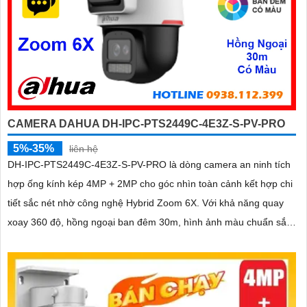
CAMERA DAHUA DH-IPC-PTS2449C-4E3Z-S-PV-PRO
5%-35%
liên hệ
DH-IPC-PTS2449C-4E3Z-S-PV-PRO là dòng camera an ninh tích
hợp ống kính kép 4MP + 2MP cho góc nhìn toàn cảnh kết hợp chi
tiết sắc nét nhờ công nghệ Hybrid Zoom 6X. Với khả năng quay
xoay 360 độ, hồng ngoại ban đêm 30m, hình ảnh màu chuẩn sắc
nhờ WizColor và tính năng đàm thoại hai chiều mang đến trải
nghiệm giám sát chủ động và chính xác