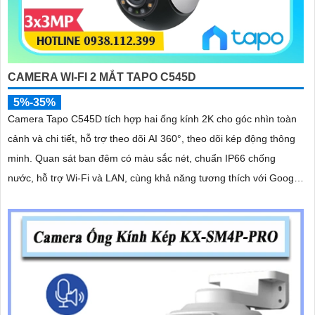
CAMERA WI-FI 2 MẮT TAPO C545D
5%-35%
Camera Tapo C545D tích hợp hai ống kính 2K cho góc nhìn toàn
cảnh và chi tiết, hỗ trợ theo dõi AI 360°, theo dõi kép động thông
minh. Quan sát ban đêm có màu sắc nét, chuẩn IP66 chống
nước, hỗ trợ Wi-Fi và LAN, cùng khả năng tương thích với Google
Home và Alexa, đáp ứng linh hoạt nhiều vị trí lắp đặt