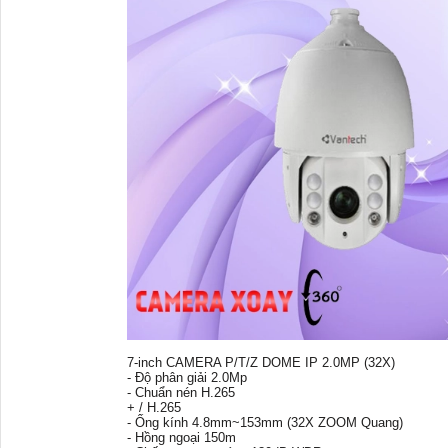
7-inch CAMERA P/T/Z DOME IP 2.0MP (32X)
- Độ phân giải 2.0Mp
- Chuẩn nén H.265
+ / H.265
- Ống kính 4.8mm~153mm (32X ZOOM Quang)
- Hồng ngoại 150m