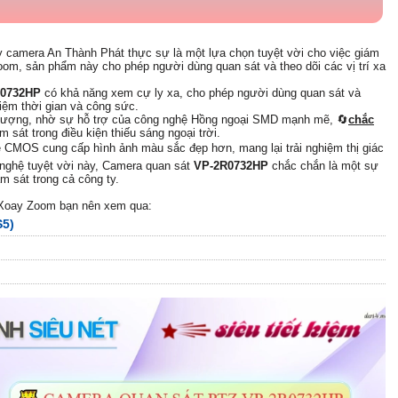
y camera An Thành Phát thực sự là một lựa chọn tuyệt vời cho việc giám
oom, sản phẩm này cho phép người dùng quan sát và theo dõi các vị trí xa
R0732HP
có khả năng xem cự ly xa, cho phép người dùng quan sát và
kiệm thời gian và công sức.
 lượng, nhờ sự hỗ trợ của công nghệ Hồng ngoại SMD mạnh mẽ, 🔄
chắc
ám sát trong điều kiện thiếu sáng ngoại trời.
 CMOS cung cấp hình ảnh màu sắc đẹp hơn, mang lại trải nghiệm thị giác
 nghệ tuyệt vời này, Camera quan sát
VP-2R0732HP
chắc chắn là một sự
m sát trong cả công ty.
 Xoay Zoom bạn nên xem qua:
S5)