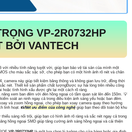
 TRỌNG
VP-2R0732HP
 BỞI VANTECH
 với nhiều tính năng tuyệt vời, giúp bạn bảo vệ tài sản của mình một
 CMOS cho màu sắc sặc sỡ, cho phép bạn có một hình ảnh rõ nét và chân
, camera này giúp tiết kiệm băng thông và không gian lưu trữ, đồng thời
ắc nét. Thiết kế sản phẩm chất lượngĐược sự hài lòng trên nhiều công
i hoặc tình hình xấu được ghi lại một cách rõ ràng.
ả năng xem ban đêm với đèn hồng ngoại có tầm quan sát lên đến 150m. 💡
 kiểm soát an ninh ngay cả trong điều kiện ánh sáng yếu hoặc ban đêm.
 xoay và zoom hồng ngoại, cho phép bạn xoay camera quay theo hướng
 linh hoạt. 📸
Nét ưu điểm của công nghệ
giúp bạn theo dõi toàn bộ khu
thiếu sáng nổi trội, giúp bạn có hình ảnh rõ ràng và sắc nét ngay cả trong
năng hồng ngoại SMD giúp tăng cường ánh sáng hồng ngoại và cải thiện
P POE
VP-2R0732HP
là một lựa chọn lý tưởng cho cửa hàng hoặc gia đình