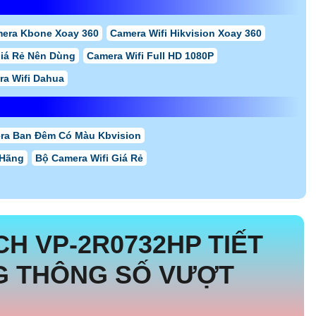
era Kbone Xoay 360
Camera Wifi Hikvision Xoay 360
Giá Rẻ Nên Dùng
Camera Wifi Full HD 1080P
ra Wifi Dahua
ra Ban Đêm Có Màu Kbvision
 Hãng
Bộ Camera Wifi Giá Rẻ
ECH
VP-2R0732HP
TIẾT
G THÔNG SỐ VƯỢT