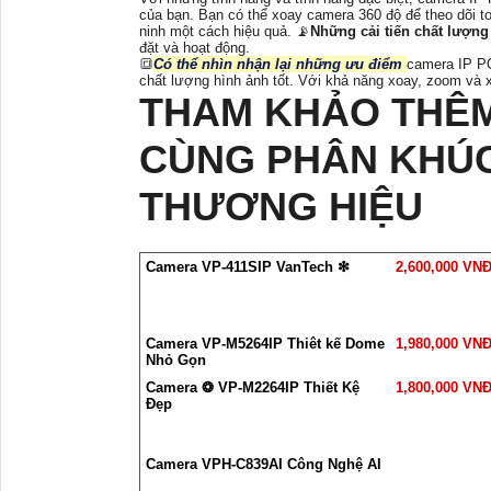
của bạn. Bạn có thể xoay camera 360 độ để theo dõi to
ninh một cách hiệu quả. 📡
Những cải tiến chất lượng
đặt và hoạt động.
🔳
Có thể nhìn nhận lại những ưu điểm
camera IP 
chất lượng hình ảnh tốt. Với khả năng xoay, zoom và 
THAM KHẢO THÊ
CÙNG PHÂN KHÚC
THƯƠNG HIỆU
Camera VP-411SIP VanTech ❇
2,600,000 VN
Camera VP-M5264IP Thiêt kế Dome
1,980,000 VN
Nhỏ Gọn
Camera ❂ VP-M2264IP Thiết Kệ
1,800,000 VN
Đẹp
Camera VPH-C839AI Công Nghệ AI