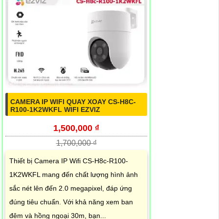
CAMERA IP WIFI QUAY XOAY CS-H8C-
R100-1K2WKFL WIFI EZVIZ
1,500,000 ₫
1,700,000 ₫
Thiết bị Camera IP Wifi CS-H8c-R100-
1K2WKFL mang đến chất lượng hình ảnh
sắc nét lên đến 2.0 megapixel, đáp ứng
đúng tiêu chuẩn. Với khả năng xem ban
đêm và hồng ngoại 30m, bạn...