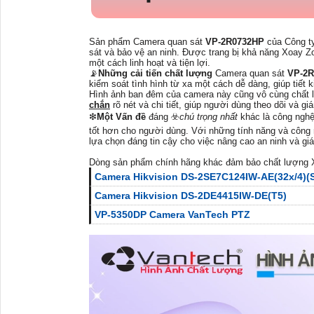
Sản phẩm Camera quan sát
VP-2R0732HP
của Công t
sát và bảo vệ an ninh. Được trang bị khả năng Xoay Z
một cách linh hoạt và tiện lợi.
📡
Những cải tiến chất lượng
Camera quan sát
VP-2
kiểm soát tình hình từ xa một cách dễ dàng, giúp tiết 
Hình ảnh ban đêm của camera này cũng vô cùng chất
chắn
rõ nét và chi tiết, giúp người dùng theo dõi và gi
❇
Một Vấn đề
đáng ☣️
chú trọng nhất
khác là công nghệ
tốt hơn cho người dùng. Với những tính năng và công
lựa chọn đáng tin cậy cho việc nâng cao an ninh và giá
Dòng sản phẩm chính hãng khác đảm bảo chất lượng
Camera Hikvision DS-2SE7C124IW-AE(32x/4)(
Camera Hikvision DS-2DE4415IW-DE(T5)
VP-5350DP Camera VanTech PTZ