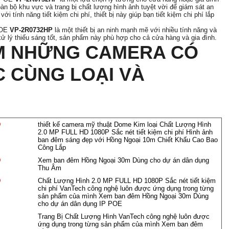
àn bộ khu vực và trang bị chất lượng hình ảnh tuyệt vời để giám sát an
với tính năng tiết kiệm chi phí, thiết bị này giúp bạn tiết kiệm chi phí lắp
POE
VP-2R0732HP
là một thiết bị an ninh mạnh mẽ với nhiều tính năng và
xử lý thiếu sáng tốt, sản phẩm này phù hợp cho cả cửa hàng và gia đình.
M NHỮNG CAMERA CÓ
 CÙNG LOẠI VÀ
Đ
thiết kế camera mỹ thuật Dome Kim loại Chất Lượng Hình
2.0 MP FULL HD 1080P Sắc nét tiết kiệm chi phí Hình ảnh
ban đêm sáng đẹp với Hồng Ngoại 10m Chiết Khấu Cao Bao
Công Lắp
Đ
Xem ban đêm Hồng Ngoại 30m Dùng cho dự án dân dụng
Thu Âm
Đ
Chất Lượng Hình 2.0 MP FULL HD 1080P Sắc nét tiết kiệm
chi phí VanTech công nghệ luôn được ứng dụng trong từng
sản phẩm của mình Xem ban đêm Hồng Ngoại 30m Dùng
cho dự án dân dụng IP POE
Trang Bị Chất Lượng Hình VanTech công nghệ luôn được
ứng dụng trong từng sản phẩm của mình Xem ban đêm