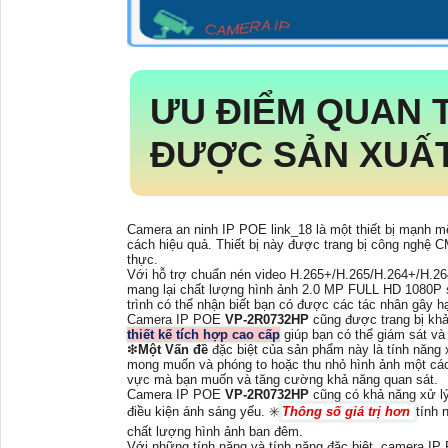
ƯU ĐIỂM QUAN
ĐƯỢC SẢN XUẤT
Camera an ninh IP POE link_18 là một thiết bị mạnh mẽ
cách hiệu quả. Thiết bị này được trang bị công nghệ
thực.
Với hỗ trợ chuẩn nén video H.265+/H.265/H.264+/H.264
mang lại chất lượng hình ảnh 2.0 MP FULL HD 1080P s
trình có thể nhận biết bạn có được các tác nhân gây hạ
Camera IP POE
VP-2R0732HP
cũng được trang bị kh
thiết kế tích hợp cao cấp
giúp bạn có thể giám sát và
❇
Một Vấn đề
đặc biệt của sản phẩm này là tính năng
mong muốn và phóng to hoặc thu nhỏ hình ảnh một cách
vực mà bạn muốn và tăng cường khả năng quan sát.
Camera IP POE
VP-2R0732HP
cũng có khả năng xử lý 
điều kiện ánh sáng yếu. ✳️
Thông số giá trị hơn
tính 
chất lượng hình ảnh ban đêm.
Với những tính năng và tính năng đặc biệt, camera I