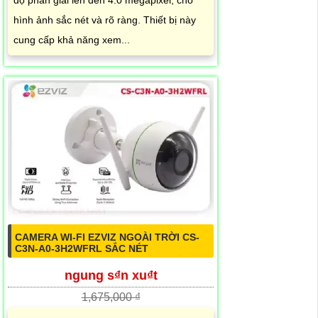
độ phân giải lên đến 4.0 megapixel, cho
hình ảnh sắc nét và rõ ràng. Thiết bị này
cung cấp khả năng xem...
CAMERA WI-FI EZVIZ NGOÀI TRỜI CS-
C3N-A0-3H2WFRL SẮC NÉT
ngung s₫n xu₫t
1,675,000 ₫