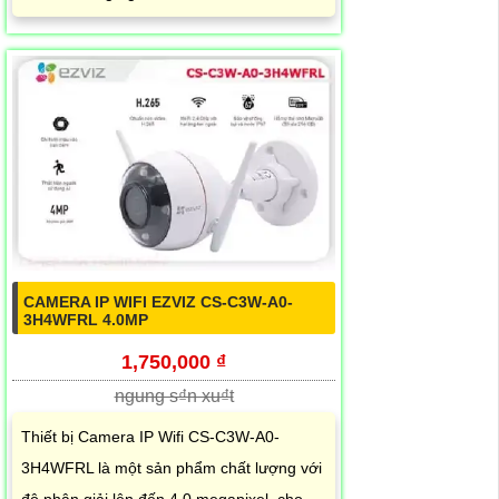
CAMERA IP WIFI EZVIZ CS-C3W-A0-
3H4WFRL 4.0MP
1,750,000 ₫
ngung s₫n xu₫t
Thiết bị Camera IP Wifi CS-C3W-A0-
3H4WFRL là một sản phẩm chất lượng với