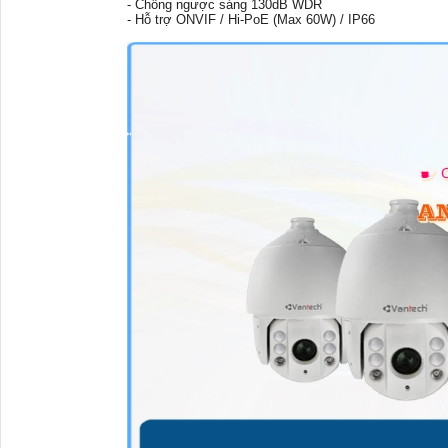
- Chống ngược sáng 130dB WDR
- Hỗ trợ ONVIF / Hi-PoE (Max 60W) / IP66