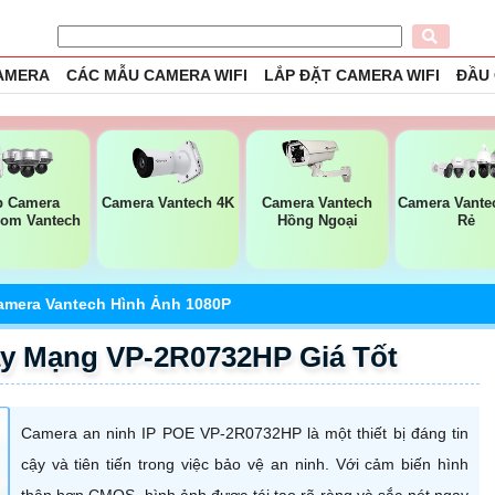
CAMERA
CÁC MẪU CAMERA WIFI
LẮP ĐẶT CAMERA WIFI
ĐẦU
p Camera
Camera Vantech 4K
Camera Vantech
Camera Vante
om Vantech
Hồng Ngoại
Rẻ
amera Vantech Hình Ảnh 1080P
y Mạng VP-2R0732HP Giá Tốt
Camera an ninh IP POE VP-2R0732HP là một thiết bị đáng tin
cậy và tiên tiến trong việc bảo vệ an ninh. Với cảm biến hình
thân hơn CMOS, hình ảnh được tái tạo rõ ràng và sắc nét ngay