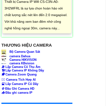
Thiết bị Camera IP Wifi CS-C3N-A0-
3H2WFRL là sự lựa chọn hoàn hảo với
chất lượng sắc nét lên đến 2.0 megapixel.
Với khả năng xem ban đêm nhờ công
nghệ hồng ngoại 30m, camera này...
THƯƠNG HIỆU CAMERA
Bộ Camera Quan Sát
camera Dahua
Camera HIKVISON
camera KBvision
️🎤️
Lắp Camera Có Thu Âm
📶
Lắp Camera IP Không Dây
🕵️
Camera Zoom Quang
🧛‍♀️
Camera Tích Hợp AI
💻
Lắp Camera IP Có Dây
⚙️
Đầu Ghi Camera HD
📥
Đầu ghi camera IP