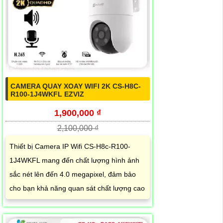
CAMERA QUAY XOAY WIFI 2K CS-H8C-
R100-1J4WKFL EZVIZ
1,900,000 ₫
2,100,000 ₫
Thiết bị Camera IP Wifi CS-H8c-R100-
1J4WKFL mang đến chất lượng hình ảnh
sắc nét lên đến 4.0 megapixel, đảm bảo
cho bạn khả năng quan sát chất lượng cao