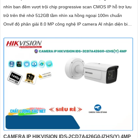
nhìn ban đêm vượt trội chip progressive scan CMOS IP hỗ trợ lưu
trữ trên thẻ nhớ 512GB tầm nhìn xa hồng ngoại 100m chuẩn
Onvif độ phân giải 8.0 MP công nghệ IP camera AI nhận diện biển
số xe tốc độ cao màu sắc sáng đẹp phù hợp sử dụng trong Giao
Thông
CAMERA IP HIKVISION IDS-2CD7A426G0-IZHS(Y) 4MP