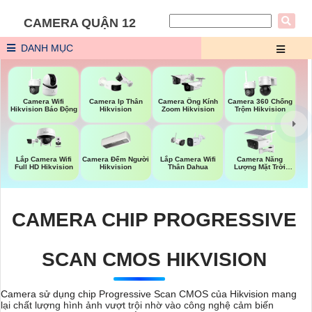
CAMERA QUẬN 12
DANH MỤC
Camera Wifi
Camera Ip Thân
Camera Ống Kính
Camera 360 Chống
Hikvision Báo Động
Hikvision
Zoom Hikvision
Trộm Hikvision
Camera Đếm Người
Camera Năng
Lắp Camera Wifi
Lắp Camera Wifi
Hikvision
Lượng Mặt Trời
Full HD Hikvision
Thân Dahua
Dahua
CAMERA CHIP PROGRESSIVE
SCAN CMOS HIKVISION
Camera sử dụng chip Progressive Scan CMOS của Hikvision mang
lại chất lượng hình ảnh vượt trội nhờ vào công nghệ cảm biến