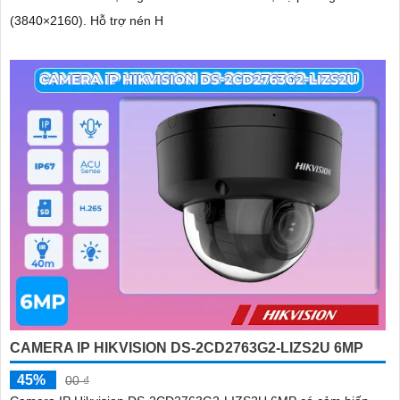
(3840×2160). Hỗ trợ nén H
CAMERA IP HIKVISION DS-2CD2763G2-LIZS2U 6MP
45%
00 ₫