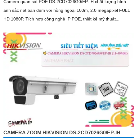
Camera quan sát POE DS-2CD7026G0/EP-IH chất lượng hình
ảnh sắc nét ban đêm với hồng ngoại 100m, 2.0 megapixel FULL
HD 1080P. Tích hợp công nghệ IP POE, thiết kế mỹ thuật...
CAMERA ZOOM HIKVISION DS-2CD7026G0/EP-IH