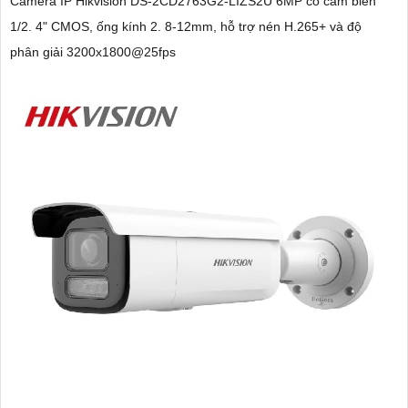
Camera IP Hikvision DS-2CD2763G2-LIZS2U 6MP có cảm biến
1/2. 4" CMOS, ống kính 2. 8-12mm, hỗ trợ nén H.265+ và độ
phân giải 3200x1800@25fps