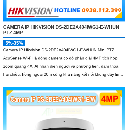
CAMERA IP HIKVISION DS-2DE2A404IWG1-E-WHUN
PTZ 4MP
5%-35%
Camera IP Hikvision DS-2DE2A404IWG1-E-WHUN Mini PTZ
AcuSense Wi-Fi là dòng camera có độ phân giải 4MP tích hợp
zoom quang 4X, AI nhận diện người và phương tiện, đàm thoại
hai chiều, hồng ngoại 20m cùng khả năng kết nối không dây linh
hoạt cho hệ thống giám sát hiện đại