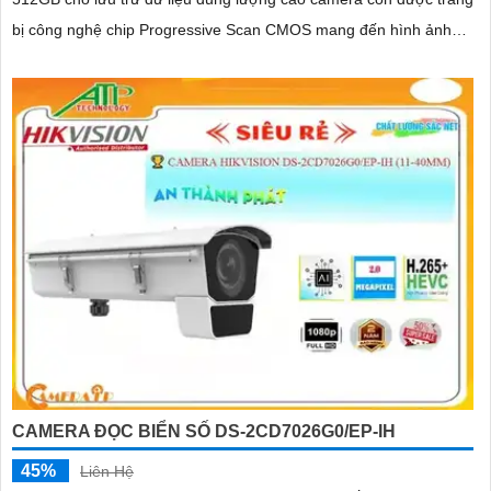
bị công nghệ chip Progressive Scan CMOS mang đến hình ảnh
màu sắc rõ nét hơn, mượt mà với khả năng quan sát Full Color
trong khoảng cách 40m vào ban đêm giúp camera có màu rõ nét
như ban ngày
CAMERA ĐỌC BIỂN SỐ DS-2CD7026G0/EP-IH
45%
Liên Hệ