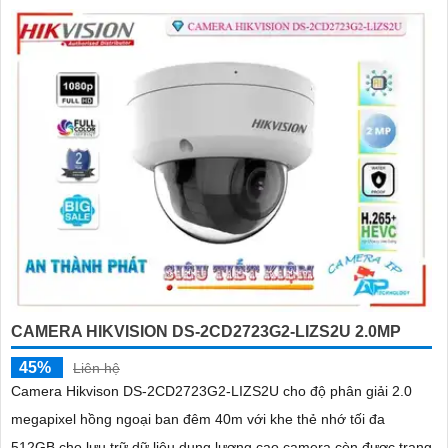
CAMERA HIKVISION DS-2CD2723G2-LIZS2U 2.0MP
45%
Liên hệ
Camera Hikvison DS-2CD2723G2-LIZS2U cho độ phân giải 2.0
megapixel hồng ngoại ban đêm 40m với khe thẻ nhớ tối đa
512GB cho lưu trữ dữ liệu dung lượng cao camera còn được trang