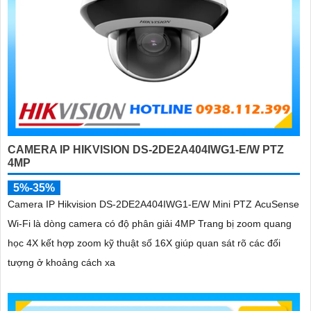
CAMERA IP HIKVISION DS-2DE2A404IWG1-E/W PTZ
4MP
5%-35%
Camera IP Hikvision DS-2DE2A404IWG1-E/W Mini PTZ AcuSense
Wi-Fi là dòng camera có độ phân giải 4MP Trang bị zoom quang
học 4X kết hợp zoom kỹ thuật số 16X giúp quan sát rõ các đối
tượng ở khoảng cách xa