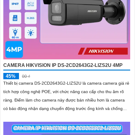
CAMERA HIKVISION IP DS-2CD2643G2-LIZS2U 4MP
45%
00 ₫
Thiết bị camera DS-2CD2643G2-LIZS2U là camera camera giá rẻ
tích hợp công nghệ POE, với chức năng cao cấp cho thu âm rõ
ràng. Điểm làm cho camera này được bán nhiều hơn là camera
có báo động nhận dạng chuyển động trước ống kính và chống
ngược sáng DWDR 120db, giúp hình ảnh rõ hơn dù ở môi trường
ánh sáng thấp