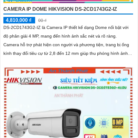
CAMERA IP DOME HIKVISION DS-2CD1743G2-IZ
4,810,000 ₫
00 ₫
DS-2CD1743G2-IZ là Camera IP thiết kế dạng Dome nổi bật với
độ phân giải 4 MP, mang đến hình ảnh sắc nét và rõ ràng.
Camera hỗ trợ phát hiện con người và phương tiện, trang bị ống
kính thay đổi tiêu cự từ 2,8 đến 12 mm giúp thu phóng hình ảnh
độ nét cao