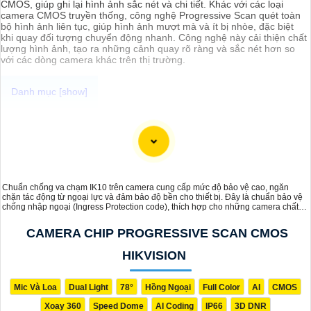
CMOS, giúp ghi lại hình ảnh sắc nét và chi tiết. Khác với các loại
camera CMOS truyền thống, công nghệ Progressive Scan quét toàn
bộ hình ảnh liên tục, giúp hình ảnh mượt mà và ít bị nhòe, đặc biệt
khi quay đối tượng chuyển động nhanh. Công nghệ này cải thiện chất
lượng hình ảnh, tạo ra những cảnh quay rõ ràng và sắc nét hơn so
với các dòng camera khác trên thị trường.
An Thành Phát với sự trải nghiệm đa dạng các loại camera quan sát
an ninh thì hôm nay mình xin được đề xuất với các anh chị em, cô
chú bác các dòng
camera wifi Full Color
chất lượng, giá sỡ hữu
siêu rẻ và đặc biệt là camera đến từ các thương hiệu nổi tiếng, đảm
bảo sự an toàn và ổn định khi sử dụng.
Chuẩn chống va chạm IK10 trên camera cung cấp mức độ bảo vệ cao, ngăn
chặn tác động từ ngoại lực và đảm bảo độ bền cho thiết bị. Đây là chuẩn bảo vệ
chống nhập ngoại (Ingress Protection code), thích hợp cho những camera chất
lượng cao, giúp tăng cường độ tin cậy và hiệu suất giám sát trong môi trường
khắc nghiệt
CAMERA CHIP PROGRESSIVE SCAN CMOS
HIKVISION
Mic Và Loa
Dual Light
78°
Hồng Ngoại
Full Color
AI
CMOS
Xoay 360
Speed Dome
AI Coding
IP66
3D DNR