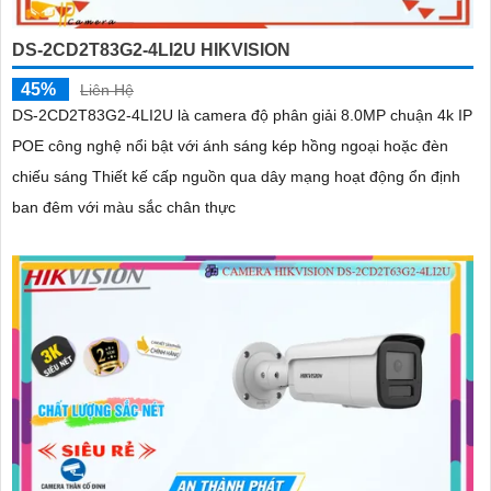
DS-2CD2T83G2-4LI2U HIKVISION
45%
Liên Hệ
DS-2CD2T83G2-4LI2U là camera độ phân giải 8.0MP chuận 4k IP
POE công nghệ nổi bật với ánh sáng kép hồng ngoại hoặc đèn
chiếu sáng Thiết kế cấp nguồn qua dây mạng hoạt động ổn định
ban đêm với màu sắc chân thực