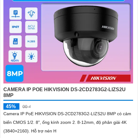
CAMERA IP POE HIKVISION DS-2CD2783G2-LIZS2U
8MP
45%
00 ₫
Camera IP PoE HIKVISION DS-2CD2783G2-LIZS2U 8MP có cảm
biến CMOS 1/2. 8", ống kính zoom 2. 8-12mm, độ phân giải 4K
(3840×2160). Hỗ trợ nén H