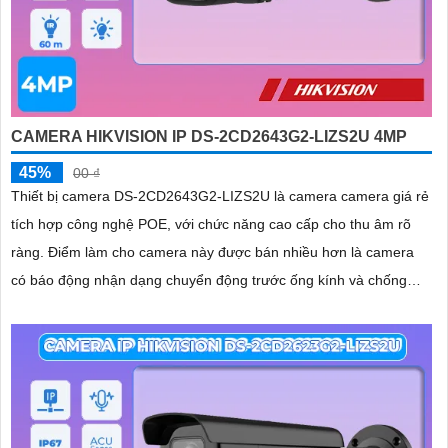
CAMERA HIKVISION IP DS-2CD2643G2-LIZS2U 4MP
45%
00 ₫
Thiết bị camera DS-2CD2643G2-LIZS2U là camera camera giá rẻ
tích hợp công nghệ POE, với chức năng cao cấp cho thu âm rõ
ràng. Điểm làm cho camera này được bán nhiều hơn là camera
có báo động nhận dạng chuyển động trước ống kính và chống
ngược sáng DWDR 120db, giúp hình ảnh rõ hơn dù ở môi trường
ánh sáng thấp