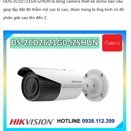
DDS-2CD2721G0-IZHUN là dòng camera thiết kế dome bán cầu
giúp lắp đặt độ thẫm mỹ cực kì cao, được trang bị ống kính có độ
phân giải cao lên đến 2