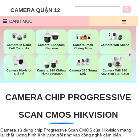
CAMERA QUẬN 12
DANH MỤC
Camera Wifi Kbone
Camera Ip Dome
Camera Speedom
Camera Imou
Full Color Hik
Kbvision
Chống Trộm
Camera Kbvision
Camera 360 Chống
Camera 360 Trong
Camera Wifi 360
Giá Rẻ
Trộm Hikvision
Nhà
Kbvision Full Color
CAMERA CHIP PROGRESSIVE
SCAN CMOS HIKVISION
Camera sử dụng chip Progressive Scan CMOS của Hikvision mang
lại chất lượng hình ảnh vượt trội nhờ vào công nghệ cảm biến