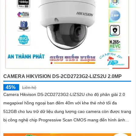
CAMERA HIKVISION DS-2CD2723G2-LIZS2U 2.0MP
45%
Liên hệ
Camera Hikvison DS-2CD2723G2-LIZS2U cho độ phân giải 2.0
megapixel hồng ngoại ban đêm 40m với khe thẻ nhớ tối đa
512GB cho lưu trữ dữ liệu dung lượng cao camera còn được trang
bị công nghệ chip Progressive Scan CMOS mang đến hình ảnh
màu sắc rõ nét hơn, mượt mà với khả năng quan sát Full Color