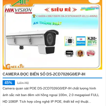
trong khoảng cách 40m vào ban đêm giúp camera có màu rõ nét
như ban ngày
CAMERA ĐỌC BIỂN SỐ DS-2CD7026G0/EP-IH
45%
Liên Hệ
Camera quan sát POE DS-2CD7026G0/EP-IH chất lượng hình
ảnh sắc nét ban đêm với hồng ngoại 100m, 2.0 megapixel FULL
HD 1080P. Tích hợp công nghệ IP POE, thiết kế mỹ thuật...