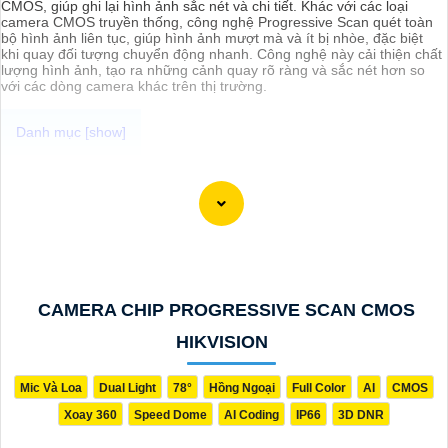
CMOS, giúp ghi lại hình ảnh sắc nét và chi tiết. Khác với các loại
camera CMOS truyền thống, công nghệ Progressive Scan quét toàn
bộ hình ảnh liên tục, giúp hình ảnh mượt mà và ít bị nhòe, đặc biệt
khi quay đối tượng chuyển động nhanh. Công nghệ này cải thiện chất
lượng hình ảnh, tạo ra những cảnh quay rõ ràng và sắc nét hơn so
với các dòng camera khác trên thị trường.
An Thành Phát với sự trải nghiệm đa dạng các loại camera quan sát
an ninh thì hôm nay mình xin được đề xuất với các anh chị em, cô
chú bác các dòng
camera wifi Full Color
chất lượng, giá sỡ hữu
siêu rẻ và đặc biệt là camera đến từ các thương hiệu nổi tiếng, đảm
bảo sự an toàn và ổn định khi sử dụng.
CAMERA CHIP PROGRESSIVE SCAN CMOS
HIKVISION
Mic Và Loa
Dual Light
78°
Hồng Ngoại
Full Color
AI
CMOS
Xoay 360
Speed Dome
AI Coding
IP66
3D DNR