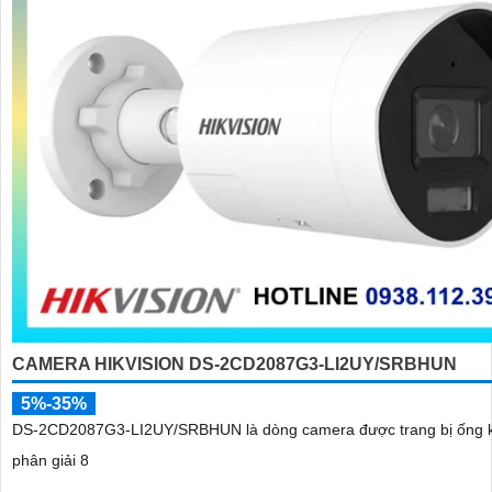
CAMERA HIKVISION DS-2CD2087G3-LI2UY/SRBHUN
5%-35%
DS-2CD2087G3-LI2UY/SRBHUN là dòng camera được trang bị ống k
phân giải 8