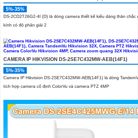
5%-35%
DS-2CD2T26G2-4I (D) là dòng camera thiết kế kiểu dáng thân chắc 
kính có độ phân giải 2
CAMERA IP HIKVISION DS-2SE7C432MW-AEB(14F1)
5%-35%
Camera IP Hikvision DS-2SE7C432MW-AEB(14F1) là dòng TandemV
tích hợp camera cố định ColorVu và camera PTZ 4MP