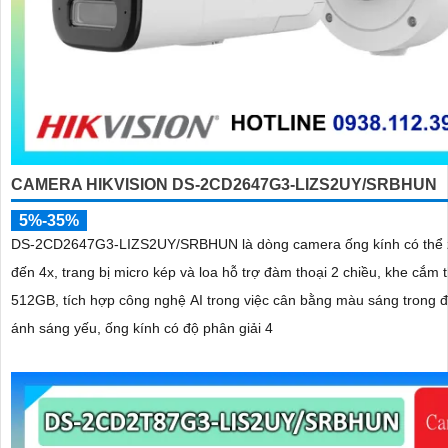
CAMERA HIKVISION DS-2CD2647G3-LIZS2UY/SRBHUN
5%-35%
DS-2CD2647G3-LIZS2UY/SRBHUN là dòng camera ống kính có thể 
đến 4x, trang bị micro kép và loa hỗ trợ đàm thoại 2 chiều, khe cắm 
512GB, tích hợp công nghệ AI trong việc cân bằng màu sáng trong đ
ánh sáng yếu, ống kính có độ phân giải 4