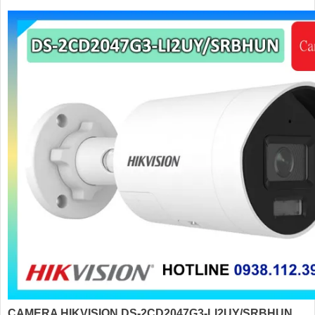
CAMERA HIKVISION DS-2CD2047G3-LI2UY/SRBHUN