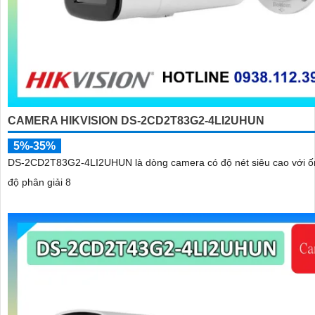
CAMERA HIKVISION DS-2CD2T83G2-4LI2UHUN
5%-35%
DS-2CD2T83G2-4LI2UHUN là dòng camera có độ nét siêu cao với ố
độ phân giải 8