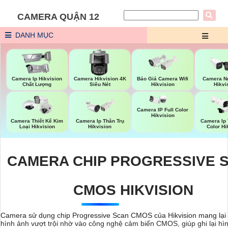
CAMERA QUẬN 12
DANH MỤC
Báo Giá Camera Wifi
Camera Ip Hikvision
Camera Hikvision 4K
Camera Ng
Hikvision
Chất Lượng
Siêu Nét
Hikvi
Camera IP Full Color
Hikvision
Camera Thiết Kế Kim
Camera Ip Thân Trụ
Camera Ip 
Loại Hikvision
Hikvision
Color Hi
CAMERA CHIP PROGRESSIVE 
CMOS HIKVISION
Camera sử dụng chip Progressive Scan CMOS của Hikvision mang lại 
hình ảnh vượt trội nhờ vào công nghệ cảm biến CMOS, giúp ghi lại hì