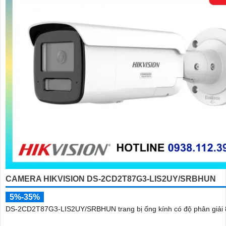
CAMERA HIKVISION DS-2CD2T87G3-LIS2UY/SRBHUN
5%-35%
DS-2CD2T87G3-LIS2UY/SRBHUN trang bị ống kính có độ phân giải 