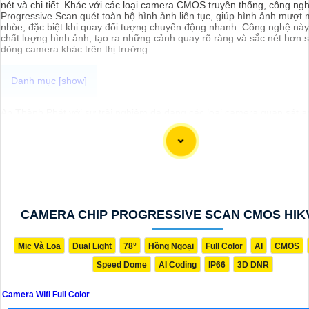
nét và chi tiết. Khác với các loại camera CMOS truyền thống, công ng
Progressive Scan quét toàn bộ hình ảnh liên tục, giúp hình ảnh mượt m
nhòe, đặc biệt khi quay đối tượng chuyển động nhanh. Công nghệ này 
chất lượng hình ảnh, tạo ra những cảnh quay rõ ràng và sắc nét hơn s
dòng camera khác trên thị trường.
An Thành Phát với sự trải nghiệm đa dạng các loại camera quan sát an
hôm nay mình xin được đề xuất với các anh chị em, cô chú bác các d
wifi Full Color
chất lượng, giá sỡ hữu siêu rẻ và đặc biệt là camera đ
thương hiệu nổi tiếng, đảm bảo sự an toàn và ổn định khi sử dụng.
CAMERA CHIP PROGRESSIVE SCAN CMOS HIK
Mic Và Loa
Dual Light
78°
Hồng Ngoại
Full Color
AI
CMOS
Speed Dome
AI Coding
IP66
3D DNR
Camera Wifi Full Color