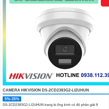
CAMERA HIKVISION DS-2CD2383G2-LI2UHUN
5%-35%
DS-2CD2383G2-LI2UHUN trang bị ống kính có độ phân giải 8