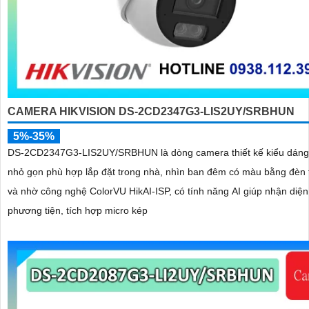
CAMERA HIKVISION DS-2CD2347G3-LIS2UY/SRBHUN
5%-35%
DS-2CD2347G3-LIS2UY/SRBHUN là dòng camera thiết kế kiểu dán
nhỏ gọn phù hợp lắp đặt trong nhà, nhìn ban đêm có màu bằng đèn 
và nhờ công nghệ ColorVU HikAI-ISP, có tính năng AI giúp nhận diện
phương tiện, tích hợp micro kép