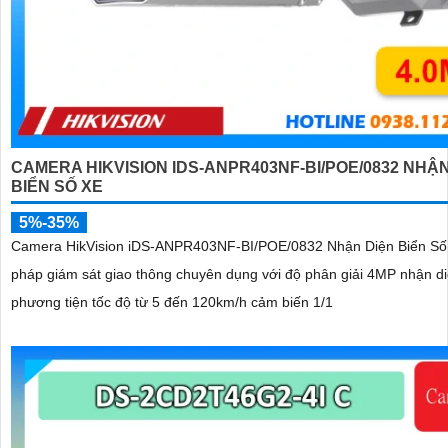
CAMERA HIKVISION IDS-ANPR403NF-BI/POE/0832 NHẬN
BIỂN SỐ XE
5%-35%
Camera HikVision iDS-ANPR403NF-BI/POE/0832 Nhận Diện Biển Số X
pháp giám sát giao thông chuyên dụng với độ phân giải 4MP nhận di
phương tiện tốc độ từ 5 đến 120km/h cảm biến 1/1