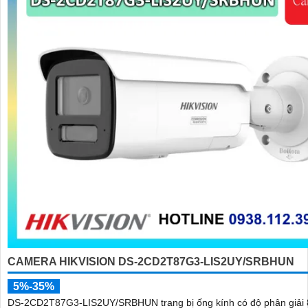
CAMERA HIKVISION DS-2CD2T87G3-LIS2UY/SRBHUN
5%-35%
DS-2CD2T87G3-LIS2UY/SRBHUN trang bị ống kính có độ phân giải 