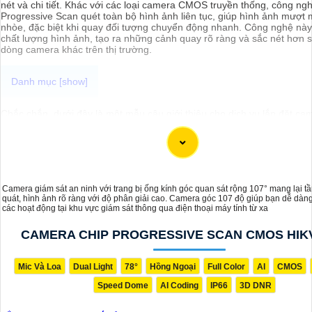
nét và chi tiết. Khác với các loại camera CMOS truyền thống, công ng
Progressive Scan quét toàn bộ hình ảnh liên tục, giúp hình ảnh mượt m
nhòe, đặc biệt khi quay đối tượng chuyển động nhanh. Công nghệ này 
chất lượng hình ảnh, tạo ra những cảnh quay rõ ràng và sắc nét hơn s
dòng camera khác trên thị trường.
Chắc chắn, dưới đây là một mẫu câu giới thiệu cho dịch vụ lắp đặt ca
Hikvision giá rẻ và công nghệ phù hợp với xu hướng hiện nay:
"Chào bạn! Bạn đang cần giải pháp an ninh hiện đại và đáng tin cậy c
hoặc cơ sở kinh doanh của mình? Hãy để chúng tôi giúp bạn với dịch v
camera Hikvision giá rẻ, mang đến công nghệ hàng đầu và hiệu suất ổ
chúng tôi, bạn hoàn toàn yên tâm về an ninh mà không cần lo lắng về 
liên hệ ngay để được tư vấn chi tiết và nhận ưu đãi hấp dẫn!"
Camera giám sát an ninh với trang bị ống kính góc quan sát rộng 107° mang lại t
quát, hình ảnh rõ ràng với độ phân giải cao. Camera góc 107 độ giúp bạn dễ dàng
các hoạt động tại khu vực giám sát thông qua điện thoại máy tính từ xa
CAMERA CHIP PROGRESSIVE SCAN CMOS HIK
Mic Và Loa
Dual Light
78°
Hồng Ngoại
Full Color
AI
CMOS
Speed Dome
AI Coding
IP66
3D DNR