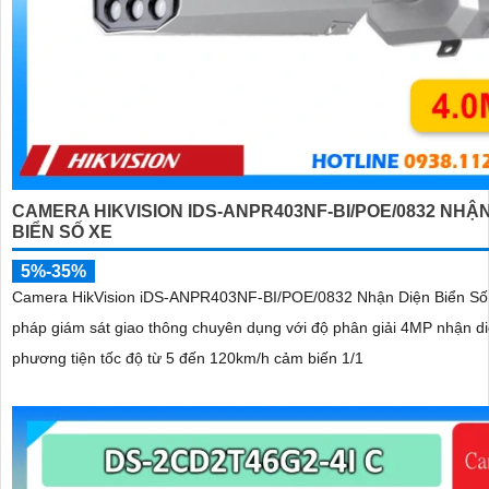
CAMERA HIKVISION IDS-ANPR403NF-BI/POE/0832 NHẬN
BIỂN SỐ XE
5%-35%
Camera HikVision iDS-ANPR403NF-BI/POE/0832 Nhận Diện Biển Số X
pháp giám sát giao thông chuyên dụng với độ phân giải 4MP nhận di
phương tiện tốc độ từ 5 đến 120km/h cảm biến 1/1