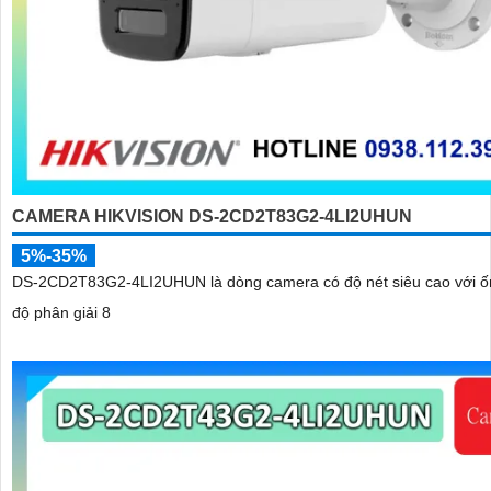
CAMERA HIKVISION DS-2CD2T83G2-4LI2UHUN
5%-35%
DS-2CD2T83G2-4LI2UHUN là dòng camera có độ nét siêu cao với ố
độ phân giải 8