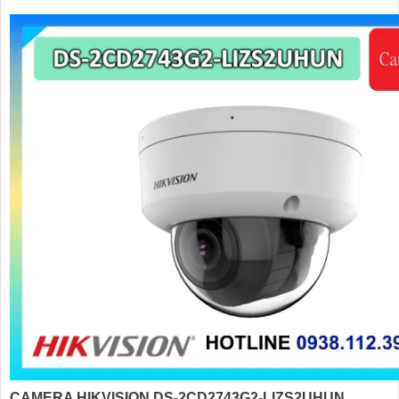
CAMERA HIKVISION DS-2CD2743G2-LIZS2UHUN