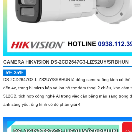
CAMERA HIKVISION DS-2CD2647G3-LIZS2UY/SRBHUN
5%-35%
DS-2CD2647G3-LIZS2UY/SRBHUN là dòng camera ống kính có thể 
đến 4x, trang bị micro kép và loa hỗ trợ đàm thoại 2 chiều, khe cắm 
512GB, tích hợp công nghệ AI trong việc cân bằng màu sáng trong đ
ánh sáng yếu, ống kính có độ phân giải 4