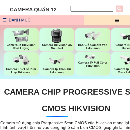
CAMERA QUẬN 12
DANH MỤC
Báo Giá Camera Wifi
Camera Ip Hikvision
Camera Hikvision 4K
Camera Ng
Hikvision
Chất Lượng
Siêu Nét
Hikvi
Camera IP Full Color
Hikvision
Camera Thiết Kế Kim
Camera Ip Thân Trụ
Camera Ip 
Loại Hikvision
Hikvision
Color Hi
CAMERA CHIP PROGRESSIVE 
CMOS HIKVISION
Camera sử dụng chip Progressive Scan CMOS của Hikvision mang lại 
hình ảnh vượt trội nhờ vào công nghệ cảm biến CMOS, giúp ghi lại hì