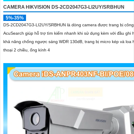
CAMERA HIKVISION DS-2CD2047G3-LI2UY/SRBHUN
5%-35%
DS-2CD2047G3-LI2UY/SRBHUN là dòng camera được trang bị công
AcuSearch giúp hỗ trợ tìm kiếm nhanh khi sử dụng kèm với đầu ghi 
khả năng chống ngược sáng WDR 130dB, trang bị micro kép và loa 
thoại 2 chiều, ống kính 4