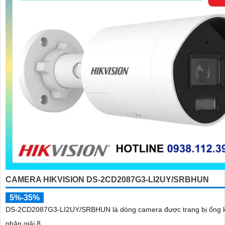
CAMERA HIKVISION DS-2CD2087G3-LI2UY/SRBHUN
5%-35%
DS-2CD2087G3-LI2UY/SRBHUN là dòng camera được trang bị ống k
phân giải 8