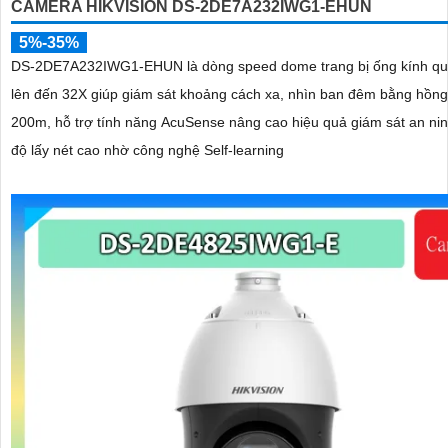
CAMERA HIKVISION DS-2DE7A232IWG1-EHUN
5%-35%
DS-2DE7A232IWG1-EHUN là dòng speed dome trang bị ống kính q
lên đến 32X giúp giám sát khoảng cách xa, nhìn ban đêm bằng hồng
200m, hỗ trợ tính năng AcuSense nâng cao hiệu quả giám sát an nin
độ lấy nét cao nhờ công nghệ Self-learning