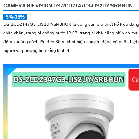
CAMERA HIKVISION DS-2CD2T47G3-LIS2UY/SRBHUN
5%-35%
DS-2CD2T47G3-LIS2UY/SRBHUN là dòng camera thiết kế kiểu dáng
chắc chắn, trang bị chống nước IP 67, trang bị khả năng nhìn có màu vào ban
đêm khoảng cách lên đến 60m, phát hiện chuyển động và phân biệt
người và phương tiện, ống kính 4