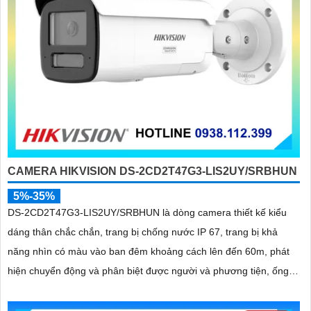
CAMERA HIKVISION DS-2CD2T47G3-LIS2UY/SRBHUN
5%-35%
DS-2CD2T47G3-LIS2UY/SRBHUN là dòng camera thiết kế kiểu
dáng thân chắc chắn, trang bị chống nước IP 67, trang bị khả
năng nhìn có màu vào ban đêm khoảng cách lên đến 60m, phát
hiện chuyển động và phân biệt được người và phương tiện, ống
kính 4