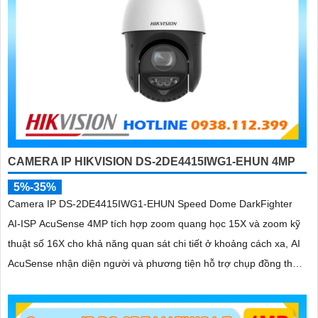
CAMERA IP HIKVISION DS-2DE4415IWG1-EHUN 4MP
5%-35%
Camera IP DS-2DE4415IWG1-EHUN Speed Dome DarkFighter
AI-ISP AcuSense 4MP tích hợp zoom quang học 15X và zoom kỹ
thuật số 16X cho khả năng quan sát chi tiết ở khoảng cách xa, AI
AcuSense nhận diện người và phương tiện hỗ trợ chụp đồng thời
tối đa 5 khuôn mặt