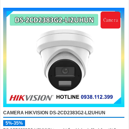
CAMERA HIKVISION DS-2CD2383G2-LI2UHUN
5%-35%