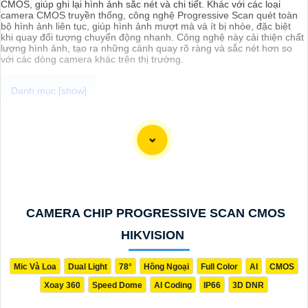
CMOS, giúp ghi lại hình ảnh sắc nét và chi tiết. Khác với các loại
camera CMOS truyền thống, công nghệ Progressive Scan quét toàn
bộ hình ảnh liên tục, giúp hình ảnh mượt mà và ít bị nhòe, đặc biệt
khi quay đối tượng chuyển động nhanh. Công nghệ này cải thiện chất
lượng hình ảnh, tạo ra những cảnh quay rõ ràng và sắc nét hơn so
với các dòng camera khác trên thị trường.
An Thành Phát với sự trải nghiệm đa dạng các loại camera quan sát
an ninh thì hôm nay mình xin được đề xuất với các anh chị em, cô
chú bác các dòng
camera wifi Full Color
chất lượng, giá sỡ hữu
siêu rẻ và đặc biệt là camera đến từ các thương hiệu nổi tiếng, đảm
bảo sự an toàn và ổn định khi sử dụng.
CAMERA CHIP PROGRESSIVE SCAN CMOS
HIKVISION
Mic Và Loa
Dual Light
78°
Hồng Ngoại
Full Color
AI
CMOS
Xoay 360
Speed Dome
AI Coding
IP66
3D DNR