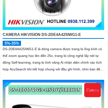
CAMERA HIKVISION DS-2DE4A425IWG1-E
5%-35%
DS-2DE4A425IWG1-E là dòng camera được trang bị ống kính có
thể zoom quang học lên đến 25x, trang bị công nghệ lấy nét tự
động Self-learning, trang bị tính năng Ai nhận diện chính xác tích
hợp AcuSearch khi kết hợp chung với đầu ghi hình, nhìn ban đêm
bằng hồng ngoại 50m