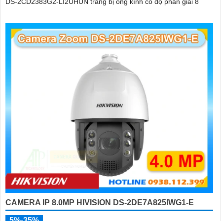
DS-2CD2383G2-LI2UHUN trang bị ống kính có độ phân giải 8
CAMERA IP 8.0MP HIVISION DS-2DE7A825IWG1-E
5%-35%