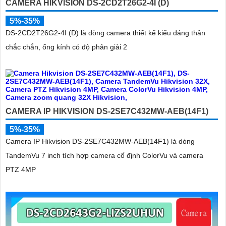
CAMERA HIKVISION DS-2CD2T26G2-4I (D)
5%-35%
DS-2CD2T26G2-4I (D) là dòng camera thiết kế kiểu dáng thân
chắc chắn, ống kính có độ phân giải 2
CAMERA IP HIKVISION DS-2SE7C432MW-AEB(14F1)
5%-35%
Camera IP Hikvision DS-2SE7C432MW-AEB(14F1) là dòng
TandemVu 7 inch tích hợp camera cố định ColorVu và camera
PTZ 4MP