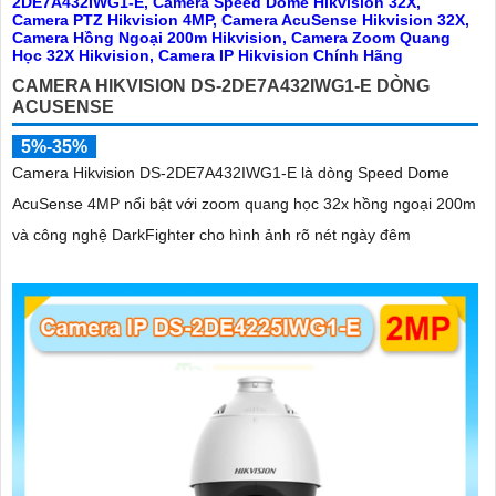
CAMERA HIKVISION DS-2DE7A432IWG1-E DÒNG
ACUSENSE
5%-35%
Camera Hikvision DS-2DE7A432IWG1-E là dòng Speed Dome
AcuSense 4MP nổi bật với zoom quang học 32x hồng ngoại 200m
và công nghệ DarkFighter cho hình ảnh rõ nét ngày đêm