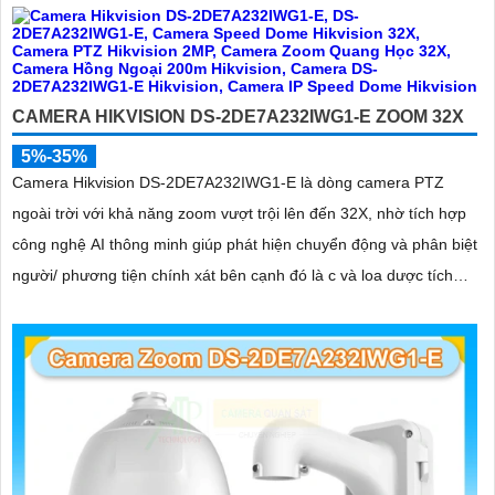
CAMERA HIKVISION DS-2DE7A232IWG1-E ZOOM 32X
5%-35%
Camera Hikvision DS-2DE7A232IWG1-E là dòng camera PTZ
ngoài trời với khả năng zoom vượt trội lên đến 32X, nhờ tích hợp
công nghệ AI thông minh giúp phát hiện chuyển động và phân biệt
người/ phương tiện chính xát bên cạnh đó là c và loa dược tích
hợp mang đến trãi nghiệm giám sát có âm thanh