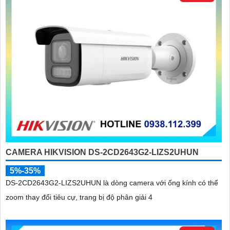
CAMERA HIKVISION DS-2CD2643G2-LIZS2UHUN
5%-35%
DS-2CD2643G2-LIZS2UHUN là dòng camera với ống kính có thể
zoom thay đổi tiêu cự, trang bị độ phân giải 4