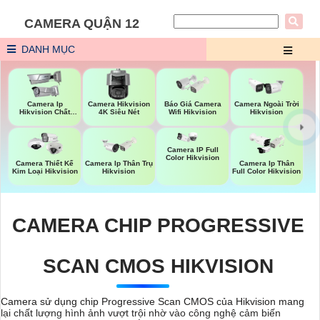
CAMERA QUẬN 12
DANH MỤC
Báo Giá Camera
Camera Ip
Camera Hikvision
Camera Ngoài Trời
Wifi Hikvision
Hikvision Chất
4K Siêu Nét
Hikvision
Lượng
Camera IP Full
Color Hikvision
Camera Thiết Kế
Camera Ip Thân Trụ
Camera Ip Thân
Kim Loại Hikvision
Hikvision
Full Color Hikvision
CAMERA CHIP PROGRESSIVE
SCAN CMOS HIKVISION
Camera sử dụng chip Progressive Scan CMOS của Hikvision mang
lại chất lượng hình ảnh vượt trội nhờ vào công nghệ cảm biến