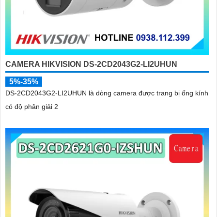
CAMERA HIKVISION DS-2CD2043G2-LI2UHUN
5%-35%
DS-2CD2043G2-LI2UHUN là dòng camera được trang bị ống kính
có độ phân giải 2