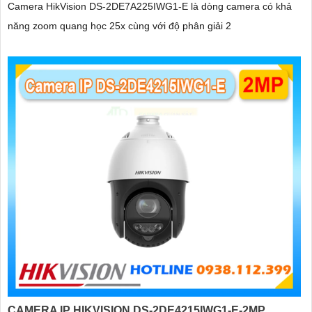
Camera HikVision DS-2DE7A225IWG1-E là dòng camera có khả
năng zoom quang học 25x cùng với độ phân giải 2
CAMERA IP HIKVISION DS-2DE4215IWG1-E-2MP