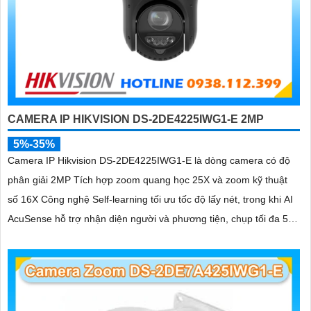
CAMERA IP HIKVISION DS-2DE4225IWG1-E 2MP
5%-35%
Camera IP Hikvision DS-2DE4225IWG1-E là dòng camera có độ
phân giải 2MP Tích hợp zoom quang học 25X và zoom kỹ thuật
số 16X Công nghệ Self-learning tối ưu tốc độ lấy nét, trong khi AI
AcuSense hỗ trợ nhận diện người và phương tiện, chụp tối đa 5
khuôn mặt đồng thời