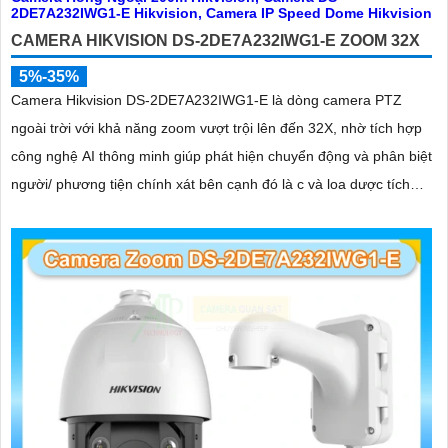
CAMERA HIKVISION DS-2DE7A232IWG1-E ZOOM 32X
5%-35%
Camera Hikvision DS-2DE7A232IWG1-E là dòng camera PTZ
ngoài trời với khả năng zoom vượt trội lên đến 32X, nhờ tích hợp
công nghệ AI thông minh giúp phát hiện chuyển động và phân biệt
người/ phương tiện chính xát bên cạnh đó là c và loa dược tích
hợp mang đến trãi nghiệm giám sát có âm thanh