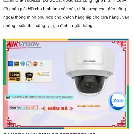
Camera IP Hikvision DS-2CD2743G0-IZS công nghệ mới H.265+,
độ phân giải HD cho hình ảnh sắc nét, chất lượng cao, đèn hồng
ngoại thông minh phù hợp cho khách hàng lắp cho cửa hàng , văn
phòng , siêu thị , công ty , gia đình , ngân hàng