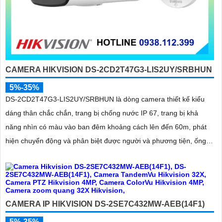
CAMERA HIKVISION DS-2CD2T47G3-LIS2UY/SRBHUN
5%-35%
DS-2CD2T47G3-LIS2UY/SRBHUN là dòng camera thiết kế kiểu
dáng thân chắc chắn, trang bị chống nước IP 67, trang bị khả
năng nhìn có màu vào ban đêm khoảng cách lên đến 60m, phát
hiện chuyển động và phân biệt được người và phương tiện, ống
kính 4
CAMERA IP HIKVISION DS-2SE7C432MW-AEB(14F1)
5%-35%