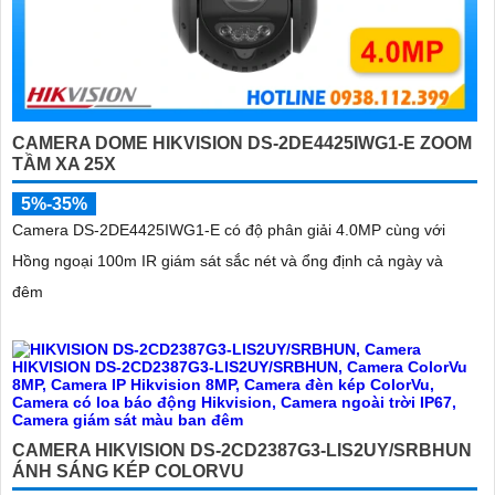
CAMERA DOME HIKVISION DS-2DE4425IWG1-E ZOOM
TẦM XA 25X
5%-35%
Camera DS-2DE4425IWG1-E có độ phân giải 4.0MP cùng với
Hồng ngoại 100m IR giám sát sắc nét và ổng định cả ngày và
đêm
CAMERA HIKVISION DS-2CD2387G3-LIS2UY/SRBHUN
ÁNH SÁNG KÉP COLORVU