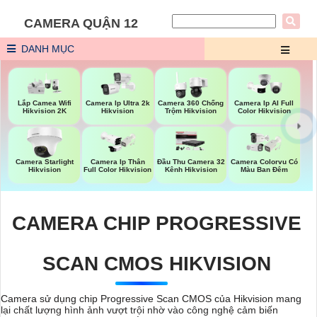
CAMERA QUẬN 12
DANH MỤC
Lắp Camea Wifi
Camera Ip Ultra 2k
Camera 360 Chống
Camera Ip AI Full
Hikvision 2K
Hikvision
Trộm Hikvision
Color Hikvision
Camera Starlight
Camera Ip Thân
Đầu Thu Camera 32
Camera Colorvu Có
Hikvision
Full Color Hikvision
Kênh Hikvision
Màu Ban Đêm
CAMERA CHIP PROGRESSIVE
SCAN CMOS HIKVISION
Camera sử dụng chip Progressive Scan CMOS của Hikvision mang
lại chất lượng hình ảnh vượt trội nhờ vào công nghệ cảm biến