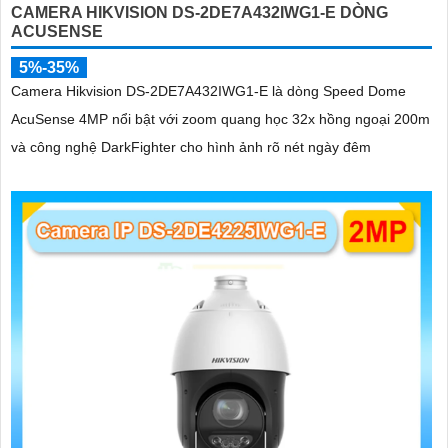
CAMERA HIKVISION DS-2DE7A432IWG1-E DÒNG
ACUSENSE
5%-35%
Camera Hikvision DS-2DE7A432IWG1-E là dòng Speed Dome
AcuSense 4MP nổi bật với zoom quang học 32x hồng ngoại 200m
và công nghệ DarkFighter cho hình ảnh rõ nét ngày đêm