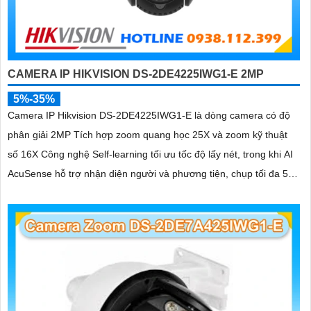
CAMERA IP HIKVISION DS-2DE4225IWG1-E 2MP
5%-35%
Camera IP Hikvision DS-2DE4225IWG1-E là dòng camera có độ
phân giải 2MP Tích hợp zoom quang học 25X và zoom kỹ thuật
số 16X Công nghệ Self-learning tối ưu tốc độ lấy nét, trong khi AI
AcuSense hỗ trợ nhận diện người và phương tiện, chụp tối đa 5
khuôn mặt đồng thời