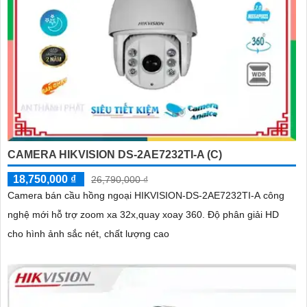
CAMERA HIKVISION DS-2AE7232TI-A (C)
18,750,000 ₫
26,790,000 ₫
Camera bán cầu hồng ngoại HIKVISION-DS-2AE7232TI-A công
nghệ mới hỗ trợ zoom xa 32x,quay xoay 360. Độ phân giải HD
cho hình ảnh sắc nét, chất lượng cao