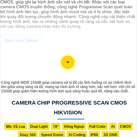
CMOS, giúp ghi lại hình ảnh sắc nét và chi tiết. Khác với các loại
camera CMOS truyền thống, công nghệ Progressive Scan quét toàn
bộ hình ảnh liên tục, giúp hình ảnh mượt mà và ít bị nhòe, đặc biệt
khi quay đối tượng chuyển động nhanh. Công nghệ này cải thiện chất
lượng hình ảnh, tạo ra những cảnh quay rõ ràng và sắc nét hơn so
với các dòng camera khác trên thị trường.
An Thành Phát với sự trải nghiệm đa dạng các loại camera quan sát
an ninh thì hôm nay mình xin được đề xuất với các anh chị em, cô
chú bác các dòng
camera wifi Full Color
chất lượng, giá sỡ hữu
siêu rẻ và đặc biệt là camera đến từ các thương hiệu nổi tiếng, đảm
bảo sự an toàn và ổn định khi sử dụng.
Công nghệ WDR 150dB giúp camera xử lý tốt các tình huống có sự chênh lệch
lớn giữa vùng sáng và tối, mang lại hình ảnh rõ ràng hơn, sắc nét hơn. Với chỉ số
150dB giúp giảm hiện tượng hình ảnh quá sáng hoặc quá tối, nâng cao chất
lượng giám sát trong môi trường có ánh sáng phức tạp.
CAMERA CHIP PROGRESSIVE SCAN CMOS
HIKVISION
Mic Và Loa
Dual Light
78°
Hồng Ngoại
Full Color
AI
CMOS
Xoay 360
Speed Dome
AI Coding
IP66
3D DNR