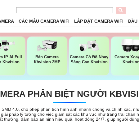
CAMERA
CÁC MẪU CAMERA WIFI
LẮP ĐẶT CAMERA WIFI
ĐẦU
a IP AI Full
Bán Camera
Camera Có Độ Nhạy
Camera Xoay
r Kbvision
Kbvision 2MP
Sáng Cao Kbvision
Kbvisio
MERA PHÂN BIỆT NGƯỜI KBVIS
ý SMD 4.0, cho phép phân tích hình ảnh nhanh chóng và chính xác, nh
giải pháp lý tưởng cho việc giám sát các khu vực như trang trại chăn 
ất thường, đảm bảo an ninh hiệu quả, hoạt động 24/7, giúp người dùng