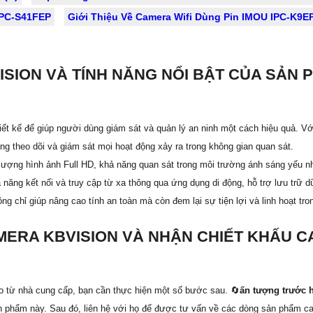
IPC-S41FEP
Giới Thiệu Về Camera Wifi Dùng Pin IMOU IPC-K9
ISION VÀ TÍNH NĂNG NỔI BẬT CỦA SẢN 
 kế để giúp người dùng giám sát và quản lý an ninh một cách hiệu quả. Với
ng theo dõi và giám sát mọi hoạt động xảy ra trong không gian quan sát.
lượng hình ảnh Full HD, khả năng quan sát trong môi trường ánh sáng yếu n
 năng kết nối và truy cập từ xa thông qua ứng dụng di động, hỗ trợ lưu trữ 
g chỉ giúp nâng cao tính an toàn mà còn đem lại sự tiện lợi và linh hoạt tro
ERA KBVISION VÀ NHẬN CHIẾT KHẤU CA
 từ nhà cung cấp, bạn cần thực hiện một số bước sau. 🔄
ấn tượng trước 
ản phẩm này. Sau đó, liên hệ với họ để được tư vấn về các dòng sản phẩm c