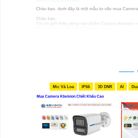
Chào bạn, dưới đây là một mẫu tư vấn mua Camera K
Chào bạn,
Tôi xin giới thiệu dòng sản phẩm Camera Kbvision vớ
để mua sản phẩm với chiết khấu cao.
Camera Kbvision được đánh giá cao về tính năng và
lắp đặt và sử dụng.
Nếu bạn quan tâm đến việc mua Camera Kbvision với c
Xin cảm ơn và chúc bạn một ngày tốt lành!
Hy vọng thông tin trên sẽ Có rất nhiều giá trị cao 
Mic Và Loa
IP66
3D DNR
AI
Dua
Mua Camera Kbvision Chiết Khấu Cao