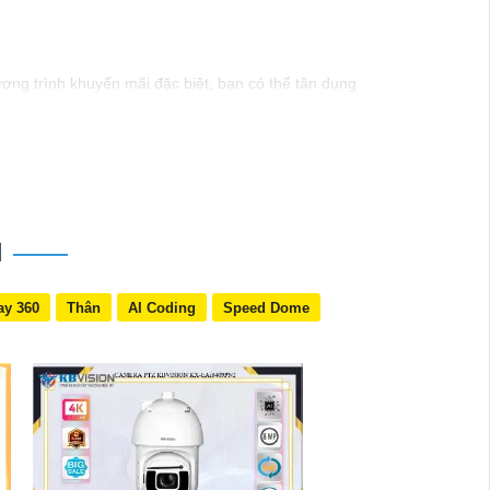
ương trình khuyến mãi đặc biệt, bạn có thể tận dụng
n ninh hiệu quả. dòng sản phẩm này cũng dễ dàng
t và được tư vấn tốt nhất.
hẩm cụ thể hơn, đừng ngần ngại để lại câu hỏi!
N
ay 360
Thân
AI Coding
Speed Dome