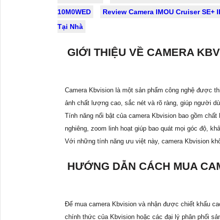
10M0WED
Review Camera IMOU Cruiser SE+ 
Tại Nhà
GIỚI THIỆU VỀ CAMERA KBV
Camera Kbvision là một sản phẩm công nghệ được thiết
ảnh chất lượng cao, sắc nét và rõ ràng, giúp người dù
Tính năng nổi bật của camera Kbvision bao gồm chất 
nghiêng, zoom linh hoạt giúp bao quát mọi góc độ, khả
Với những tính năng ưu việt này, camera Kbvision khôn
HƯỚNG DẪN CÁCH MUA CAM
Để mua camera Kbvision và nhận được chiết khấu cao
chính thức của Kbvision hoặc các đại lý phân phối s