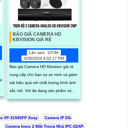
BÁO GIÁ CAMERA HD
KBVISION GIÁ RẺ
Lần xem: 10746
3/28/2024 4:02:17 PM
Báo giá Camera HD Kbvision giá rẻ
cung cấp cho bạn sự an ninh và giám
sát hiệu quả với chất lượng hình ảnh
sắc nét. Với đa dạng sản phẩm và
tính năng thông minh, Camera HD...
a VP-31590FP Xoay
Camera IP DS-
Camera Imou 2 Mắt Trong Nhà IPC-S2XP-