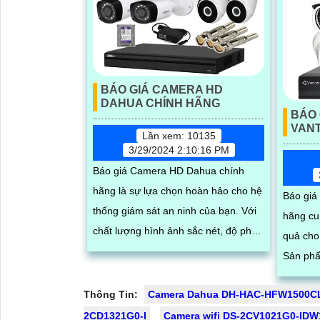
BÁO GIÁ CAMERA HD
DAHUA CHÍNH HÃNG
BÁO 
VAN
Lần xem: 10135
3/29/2024 2:10:16 PM
Báo giá Camera HD Dahua chính
hãng là sự lựa chọn hoàn hảo cho hệ
Báo giá
thống giám sát an ninh của bạn. Với
hãng cu
chất lượng hình ảnh sắc nét, độ phân
quả cho
giải cao và tính năng thông minh, các
Sản phẩ
sản phẩm camera Dahua đem lại sự
độ phân 
tin tưởng và an tâm cho người sử
Thông Tin:
Camera Dahua DH-HAC-HFW1500CL
lượng 
dụng
2CD1321G0-I
Camera wifi DS-2CV1021G0-IDW