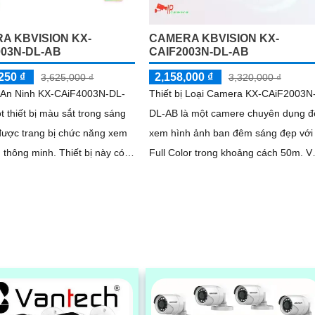
A KBVISION KX-
CAMERA KBVISION KX-
003N-DL-AB
CAIF2003N-DL-AB
250 ₫
2,158,000 ₫
3,625,000 ₫
3,320,000 ₫
An Ninh KX-CAiF4003N-DL-
Thiết bị Loại Camera KX-CAiF2003N
t thiết bị màu sắt trong sáng
DL-AB là một camere chuyên dụng đ
được trang bị chức năng xem
xem hình ảnh ban đêm sáng đẹp với
 minh. Thiết bị này có
Full Color trong khoảng cách 50m. Với
 hiển thị màu sắc cả vào
công nghệ hình ảnh sắc nét Full HD..