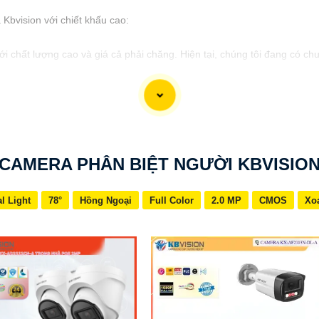
bvision với chiết khấu cao:
i chất lượng cao và giá cả phải chăng. Hiện tại, chúng tôi đang có ch
 hiệu suất hoạt động,
tự tin
sẽ cung cấp cho bạn hệ thống giám sát a
hiết khấu cao, hãy liên hệ với chúng tôi để biết thêm thông tin chi tiế
cấp đối với bạn. Nếu bạn cần thêm thông tin hoặc muốn tư vấn về sản p
CAMERA PHÂN BIỆT NGƯỜI KBVISIO
l Light
78°
Hồng Ngoại
Full Color
2.0 MP
CMOS
Xo