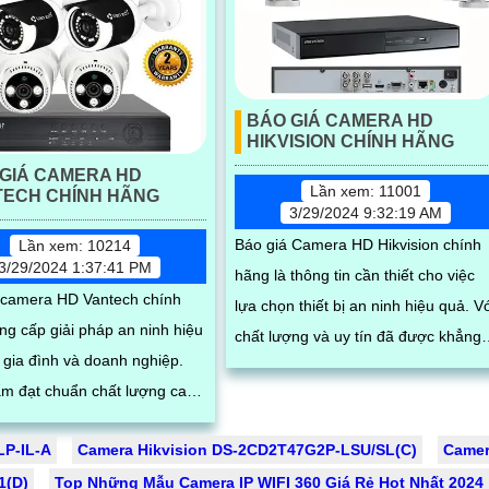
BÁO GIÁ CAMERA HD
HIKVISION CHÍNH HÃNG
GIÁ CAMERA HD
Lần xem: 11001
TECH CHÍNH HÃNG
3/29/2024 9:32:19 AM
Báo giá Camera HD Hikvision chính
Lần xem: 10214
3/29/2024 1:37:41 PM
hãng là thông tin cần thiết cho việc
 camera HD Vantech chính
lựa chọn thiết bị an ninh hiệu quả. Với
ng cấp giải pháp an ninh hiệu
chất lượng và uy tín đã được khẳng
 gia đình và doanh nghiệp.
định trên thị trường, Camera HD
m đạt chuẩn chất lượng cao,
Hikvision mang đến cho người sử
giải sắc nét, hình ảnh chất
dụng sự tin tưởng và an tâm
P-IL-A
Camera Hikvision DS-2CD2T47G2P-LSU/SL(C)
Camer
HD
1(D)
Top Những Mẫu Camera IP WIFI 360 Giá Rẻ Hot Nhất 2024