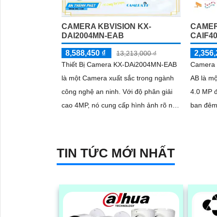
CAMERA KBVISION KX-
CAMER
DAI2004MN-EAB
CAIF4
8,588,450 ₫
2,356,
13,213,000 ₫
Thiết Bị Camera KX-DAi2004MN-EAB
Camera 
là một Camera xuất sắc trong ngành
AB là mộ
công nghệ an ninh. Với độ phân giải
4.0 MP 
cao 4MP, nó cung cấp hình ảnh rõ nét
ban đêm thông
và chi tiết
khả năng
ban...
TIN TỨC MỚI NHẤT