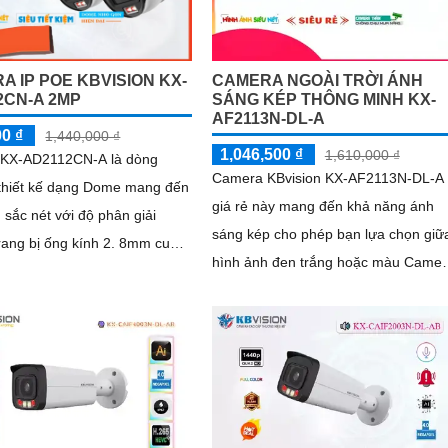
A IP POE KBVISION KX-
CAMERA NGOÀI TRỜI ÁNH
2CN-A 2MP
SÁNG KÉP THÔNG MINH KX-
AF2113N-DL-A
00 ₫
1,440,000 ₫
1,046,500 ₫
1,610,000 ₫
KX-AD2112CN-A là dòng
Camera KBvision KX-AF2113N-DL-A
thiết kế dạng Dome mang đến
giá rẻ này mang đến khả năng ánh
 sắc nét với độ phân giải
sáng kép cho phép bạn lựa chọn giữ
g bị ống kính 2. 8mm cung
hình ảnh đen trắng hoặc màu Camer
 ảnh góc quan sát rộng 105
model KX-AF2113N-DL-A đi kèm với
tính năng...