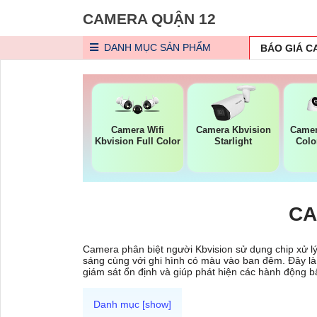
CAMERA QUẬN 12
DANH MỤC
SẢN PHẨM
BÁO GIÁ 
Camera Wifi
Camera Kbvision
Camer
Kbvision Full Color
Starlight
Colo
CA
Camera phân biệt người Kbvision sử dụng chip xử l
sáng cùng với ghi hình có màu vào ban đêm. Đây là 
giám sát ổn định và giúp phát hiện các hành động b