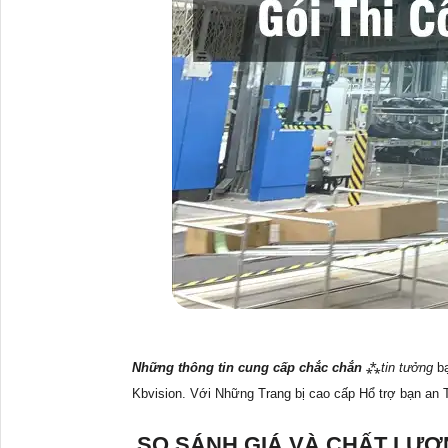
Những thông tin cung cấp chắc chắn
⁂
tin tưởng
bạ
Kbvision. Với Những Trang bị cao cấp Hổ trợ bạn an
SO SÁNH GIÁ VÀ CHẤT LƯỢ