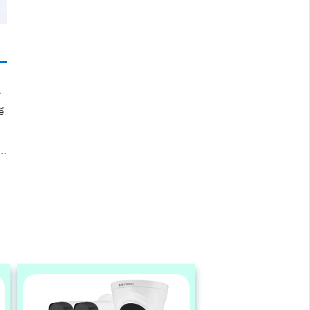
-
ể
.