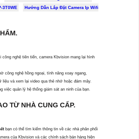
EP-3T0WE
Hướng Dẫn Lắp Đặt Camera Ip Wifi
PHẨM.
 công nghệ tiên tiến, camera Kbvision mang lại hình
hờ công nghệ hồng ngoại, tính năng xoay ngang,
dữ liệu và xem lại video qua thẻ nhớ hoặc đám mây.
ng việc quản lý hệ thống giám sát an ninh của bạn.
O TỪ NHÀ CUNG CẤP.
hết
bạn có thể tìm kiếm thông tin về các nhà phân phối
amera của Kbvision và các chính sách bán hàng hiện