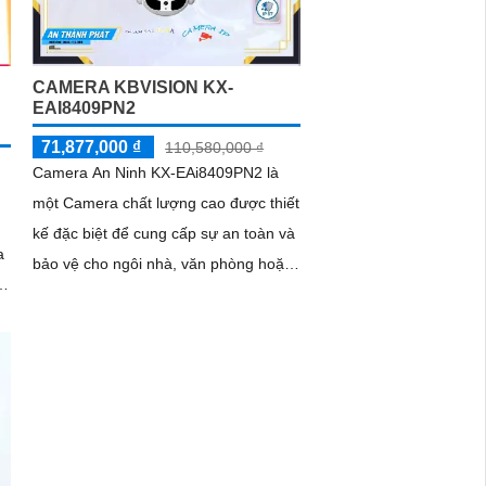
CAMERA KBVISION KX-
EAI8409PN2
71,877,000 ₫
110,580,000 ₫
Camera An Ninh KX-EAi8409PN2 là
một Camera chất lượng cao được thiết
kế đặc biệt để cung cấp sự an toàn và
a
bảo vệ cho ngôi nhà, văn phòng hoặc
a
bất kỳ không gian nào. Với độ phân...