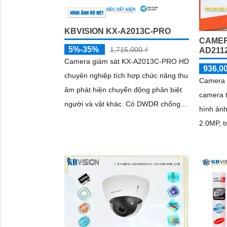
KBVISION KX-A2013C-PRO
CAMER
5%-35%
1,715,000 ₫
AD211
Camera giám sát KX-A2013C-PRO HD
936,0
chuyên nghiệp tích hợp chức năng thu
Camera 
âm phát hiện chuyển động phân biệt
camera 
người và vật khác. Có DWDR chống
hình ảnh
ngược sáng chất lượng hình ảnh Full
2.0MP, tran
Color ban đêm đến 50m
cấp hình
'
độ