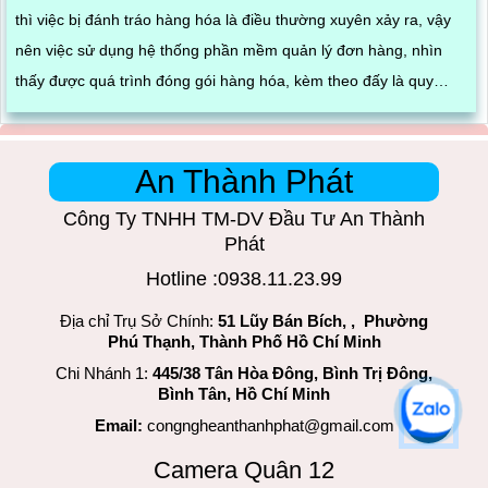
thì việc bị đánh tráo hàng hóa là điều thường xuyên xảy ra, vậy
nên việc sử dụng hệ thống phần mềm quản lý đơn hàng, nhìn
thấy được quá trình đóng gói hàng hóa, kèm theo đấy là quy
trình đóng gói cũng được ghi lại một cách dễ dàng
An Thành Phát
Công Ty TNHH TM-DV Đầu Tư An Thành
Phát
Hotline :0938.11.23.99
Địa chỉ Trụ Sở Chính:
51 Lũy Bán Bích, , Phường
Phú Thạnh, Thành Phố Hồ Chí Minh
Chi Nhánh 1:
445/38 Tân Hòa Đông, Bình Trị Đông,
Bình Tân, Hồ Chí Minh
Email:
congngheanthanhphat@gmail.com
Camera Quân 12