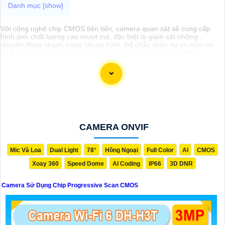
Với công nghệ chip CMOS tiên tiến, camera quan sát sẽ cung cấp
hình ảnh chất lượng cao mượt mà, đặc biệt là giám sát những
chuyển động nhanh trong khung hình. Để chắc chắn sự an toàn và
chất lượng hình ảnh tốt nhất, hãy chọn Camera Sử Dụng Chip
Progressive Scan CMOS cho hệ thống giám sát của bạn dưới đây
nhé!
CAMERA ONVIF
Mic Và Loa
Dual Light
78°
Hồng Ngoại
Full Color
AI
CMOS
Xoay 360
Speed Dome
AI Coding
IP66
3D DNR
Camera Sử Dụng Chip Progressive Scan CMOS