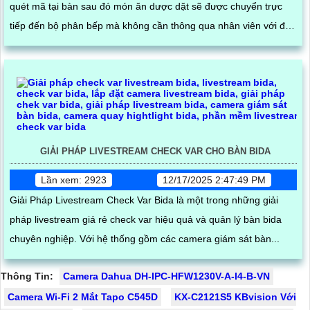
quét mã tại bàn sau đó món ăn dược dặt sẽ được chuyển trực
tiếp đến bộ phân bếp mà không cần thông qua nhân viên với độ
chính sát cao giúp khách hàng dể dàng cập nhật trạng thái món
ăn của mình
GIẢI PHÁP LIVESTREAM CHECK VAR CHO BÀN BIDA
Lần xem: 2923
12/17/2025 2:47:49 PM
Giải Pháp Livestream Check Var Bida là một trong những giải
pháp livestream giá rẻ check var hiệu quả và quản lý bàn bida
chuyên nghiệp. Với hệ thống gồm các camera giám sát bàn...
Thông Tin:
Camera Dahua DH-IPC-HFW1230V-A-I4-B-VN
Camera Wi-Fi 2 Mắt Tapo C545D
KX-C2121S5 KBvision Với