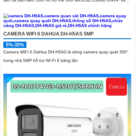
điều khiển từ xa qua ứng dụng DMSS
CAMERA WIFI 6 DAHUA DH-H5AS 5MP
5%-35%
Camera WiFi 6 DaHua DH-H5AS là dòng camera quay quét 355°
trong nhà 5MP hỗ trợ Wi-Fi 6 băng tần