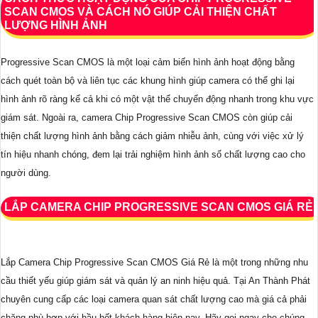
SCAN CMOS VÀ CÁCH NÓ GIÚP CẢI THIỆN CHẤT
LƯỢNG HÌNH ẢNH
Progressive Scan CMOS là một loại cảm biến hình ảnh hoạt động bằng
cách quét toàn bộ và liên tục các khung hình giúp camera có thể ghi lại
hình ảnh rõ ràng kể cả khi có một vật thể chuyển động nhanh trong khu vực
giám sát. Ngoài ra, camera Chip Progressive Scan CMOS còn giúp cải
thiện chất lượng hình ảnh bằng cách giảm nhiễu ảnh, cùng với việc xử lý
tín hiệu nhanh chóng, đem lại trải nghiệm hình ảnh số chất lượng cao cho
người dùng.
LẮP CAMERA CHIP PROGRESSIVE SCAN CMOS GIÁ RẺ
Lắp Camera Chip Progressive Scan CMOS Giá Rẻ là một trong những nhu
cầu thiết yếu giúp giám sát và quản lý an ninh hiệu quả. Tại An Thành Phát
chuyên cung cấp các loại camera quan sát chất lượng cao mà giá cả phải
chăng phù hợp với hầu hết khách hàng hiện nay. Hãy gọi ngay cho chúng