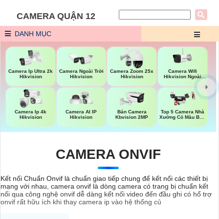
CAMERA QUẬN 12
DANH MỤC
Camera Wifi
Camera Ip Ultra 2k
Camera Ngoài Trời
Camera Zoom 25x
Hikvision Ngoài
Hikvision
Hikvision
Hikvision
Trời
Top 5 Camera Nhà
Camera Ip 4k
Camera AI IP
Bán Camera
Xưởng Có Màu Ban
Hikvision
Hikvision
Kbvision 2MP
Đêm
CAMERA ONVIF
Kết nối Chuẩn Onvif là chuẩn giao tiếp chung để kết nối các thiết bị
mạng với nhau, camera onvif là dòng camera có trang bị chuẩn kết
nối qua công nghệ onvif dễ dàng kết nối video đến đầu ghi có hổ trợ
onvif rất hữu ích khi thay camera ip vào hệ thống củ