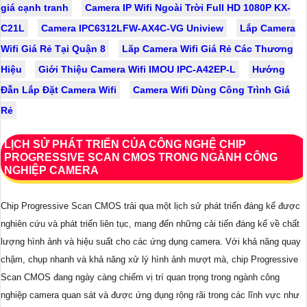
giá cạnh tranh
Camera IP Wifi Ngoài Trời Full HD 1080P KX-
C21L
Camera IPC6312LFW-AX4C-VG Uniview
Lắp Camera
Wifi Giá Rẻ Tại Quận 8
Lăp Camera Wifi Giá Rẻ Các Thương
Hiệu
Giới Thiệu Camera Wifi IMOU IPC-A42EP-L
Hướng
Đẫn Lắp Đặt Camera Wifi
Camera Wifi Dùng Công Trình Giá
Rẻ
LỊCH SỬ PHÁT TRIỂN CỦA CÔNG NGHỆ CHIP
PROGRESSIVE SCAN CMOS TRONG NGÀNH CÔNG
NGHIỆP CAMERA
Chip Progressive Scan CMOS trải qua một lịch sử phát triển đáng kể được
nghiên cứu và phát triển liên tục, mang đến những cải tiến đáng kể về chất
lượng hình ảnh và hiệu suất cho các ứng dụng camera. Với khả năng quay
chậm, chụp nhanh và khả năng xử lý hình ảnh mượt mà, chip Progressive
Scan CMOS đang ngày càng chiếm vị trí quan trọng trong ngành công
nghiệp camera quan sát và được ứng dụng rộng rãi trong các lĩnh vực như