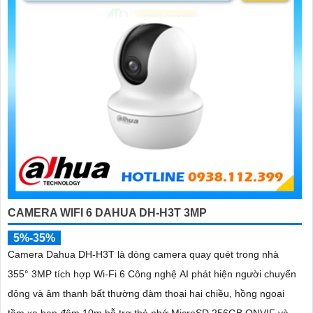
'
CAMERA WIFI 6 DAHUA DH-H3T 3MP
5%-35%
Camera Dahua DH-H3T là dòng camera quay quét trong nhà
355° 3MP tích hợp Wi-Fi 6 Công nghệ AI phát hiện người chuyển
động và âm thanh bất thường đàm thoại hai chiều, hồng ngoại
tầm xa ban đêm 10m hỗ trợ thẻ nhớ MicroSD 256GB ONVIF và