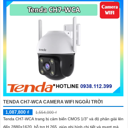
TENDA CH7-WCA CAMERA WIFI NGOÀI TRỜI
1,087,800 ₫
1,554,000 ₫
Tenda CH7-WCA trang bị cảm biến CMOS 1/3" và độ phân giải lên
đến 2880×1620, hỗ trợ H.265, giúp ghi hình chi tiết và mượt mà.