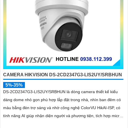
CAMERA HIKVISION DS-2CD2347G3-LIS2UY/SRBHUN
5%-35%
DS-2CD2347G3-LIS2UY/SRBHUN là dòng camera thiết kế kiểu
dáng dome nhỏ gọn phù hợp lắp đặt trong nhà, nhìn ban đêm có
màu bằng đèn trợ sáng và nhờ công nghệ ColorVU HikAI-ISP, có
tính năng AI giúp nhận diện người và phương tiện, tích hợp micro
kép