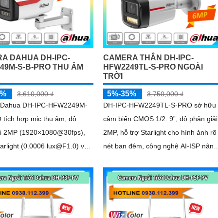
A DAHUA DH-IPC-
CAMERA THÂN DH-IPC-
49M-S-B-PRO THU ÂM
HFW2249TL-S-PRO NGOÀI
TRỜI
5%
5%-35%
3,610,000 ₫
3,750,000 ₫
 Dahua DH-IPC-HFW2249M-
DH-IPC-HFW2249TL-S-PRO sở hữu
 tích hợp mic thu âm, độ
cảm biến CMOS 1/2. 9”, độ phân giải
ải 2MP (1920×1080@30fps),
2MP, hỗ trợ Starlight cho hình ảnh rõ
tarlight (0.0006 lux@F1.0) và
nét ban đêm, công nghệ AI-ISP nâng
ho hình ảnh sắc nét ngày/đêm
cao chất lượng ban ngày lẫn đêm, gh
âm rõ nhờ mic tích hợp, hỗ trợ thẻ
nhớ 256GB, chống nước IP67, hoạt
động ổn định ngoài trời