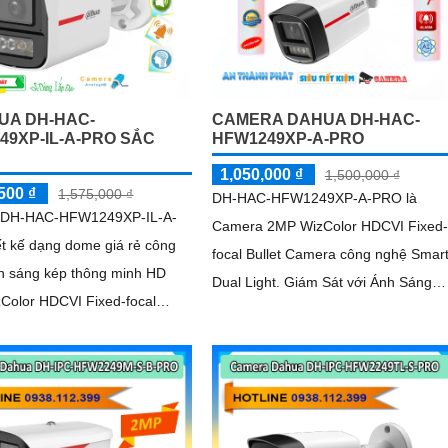
năng quay quét linh hoạt cùng chuẩn
chống nước IP67 giúp quan sát ổn
định ngoài trời
UA DH-HAC-
CAMERA DAHUA DH-HAC-
49XP-IL-A-PRO SẮC
HFW1249XP-A-PRO
1,050,000 ₫
1,500,000 ₫
500 ₫
1,575,000 ₫
DH-HAC-HFW1249XP-A-PRO là
 DH-HAC-HFW1249XP-IL-A-
Camera 2MP WizColor HDCVI Fixed-
t kế dạng dome giá rẻ công
focal Bullet Camera công nghệ Smar
h sáng kép thông minh HD
Dual Light. Giám Sát với Ánh Sáng
Color HDCVI Fixed-focal
Kép 30m hồng ngoại và đèn chiếu
Camera công nghệ AI-ISP
sáng HD Anlog mặt trước bằng kim
gược sáng DWDR hồng ngoại
loại + phần thân bằng nhựa + Giá đỡ
 nghệ Starlight cho giám sát
bằng kim loại
ắp ngoài trời
g nhà xưởng