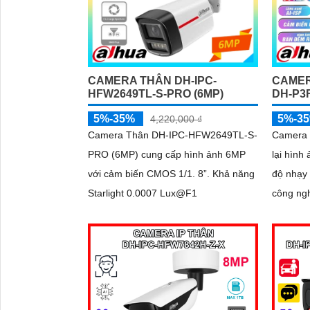
CAMERA THÂN DH-IPC-
CAMER
HFW2649TL-S-PRO (6MP)
DH-P3
5%-35%
5%-3
4,220,000 ₫
Camera Thân DH-IPC-HFW2649TL-S-
Camera 
PRO (6MP) cung cấp hình ảnh 6MP
lại hình 
với cảm biến CMOS 1/1. 8”. Khả năng
độ nhạy
Starlight 0.0007 Lux@F1
công ng
lại hình