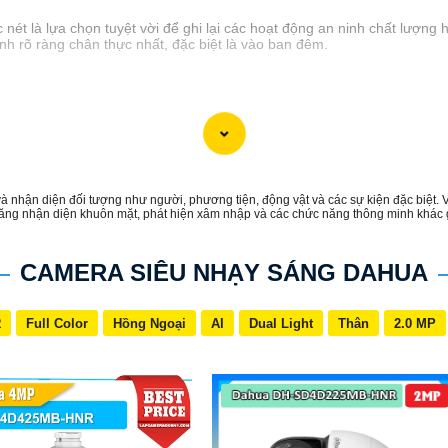
ét là lựa chọn tuyệt vời để ghi lại các hoạt động an ninh chất lượng h
ình rõ ràng chân thực nhất, đặc biệt là vào ban đêm.
à nhận diện đối tượng như người, phương tiện, động vật và các sự kiện đặc biệt. 
 năng nhận diện khuôn mặt, phát hiện xâm nhập và các chức năng thông minh khác 
CAMERA SIÊU NHẠY SÁNG DAHUA
R
Full Color
Hồng Ngoại
AI
Dual Light
Thân
2.0 MP