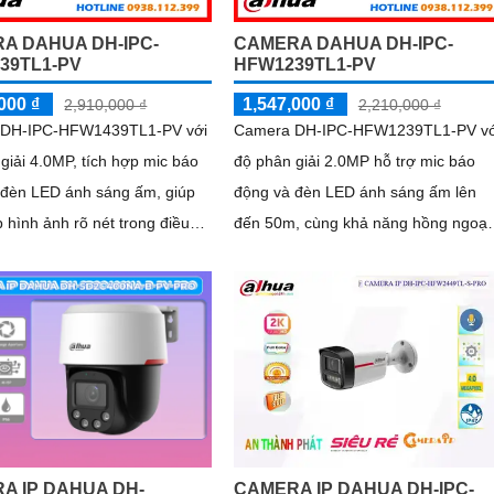
A DAHUA DH-IPC-
CAMERA DAHUA DH-IPC-
39TL1-PV
HFW1239TL1-PV
000 ₫
1,547,000 ₫
2,910,000 ₫
2,210,000 ₫
 DH-IPC-HFW1439TL1-PV với
Camera DH-IPC-HFW1239TL1-PV vớ
giải 4.0MP, tích hợp mic báo
độ phân giải 2.0MP hỗ trợ mic báo
 đèn LED ánh sáng ấm, giúp
động và đèn LED ánh sáng ấm lên
 hình ảnh rõ nét trong điều
đến 50m, cùng khả năng hồng ngoại
ếu sáng
50m, giúp bạn quan sát rõ ràng tron
mọi điều kiện ánh sáng
A IP DAHUA DH-
CAMERA IP DAHUA DH-IPC-