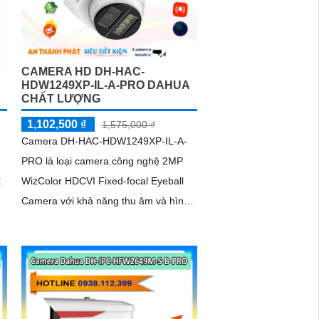
tốc độ khung hình 30fps@1080p ổn
định
CAMERA HD DH-HAC-
HDW1249XP-IL-A-PRO DAHUA
CHẤT LƯỢNG
1,102,500 ₫
1,575,000 ₫
Camera DH-HAC-HDW1249XP-IL-A-
PRO là loại camera công nghệ 2MP
t
WizColor HDCVI Fixed-focal Eyeball
Camera với khả năng thu âm và hình
ảnh màu ban đêm. Trang bị chống
ngược sáng DWDR giúp hình ảnh rõ
hơn dù lắp đặt ở đâu