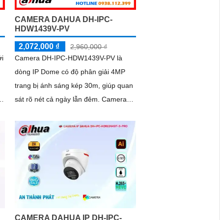
CAMERA DAHUA DH-IPC-
HDW1439V-PV
2,072,000 ₫
2,960,000 ₫
i
Camera DH-IPC-HDW1439V-PV là
dòng IP Dome có độ phân giải 4MP
trang bị ánh sáng kép 30m, giúp quan
sát rõ nét cả ngày lẫn đêm. Camera
g
hỗ trợ phát hiện con người, đàm thoại
hai chiều, cùng báo động chủ động,
mang lại giải pháp an ninh hiệu quả
CAMERA DAHUA IP DH-IPC-