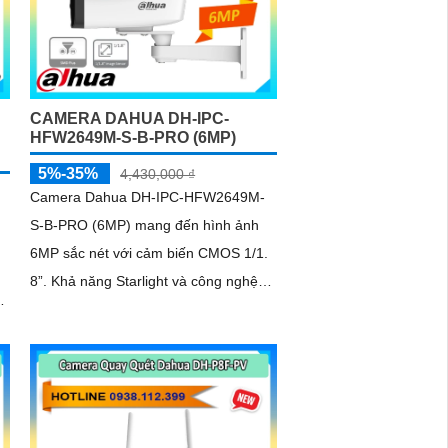
CAMERA DAHUA DH-IPC-
HFW2649M-S-B-PRO (6MP)
5%-35%
4,430,000 ₫
Camera Dahua DH-IPC-HFW2649M-
S-B-PRO (6MP) mang đến hình ảnh
6MP sắc nét với cảm biến CMOS 1/1.
8”. Khả năng Starlight và công nghệ
AI-ISP đảm bảo chất lượng vượt trội
i
cả ngày lẫn đêm