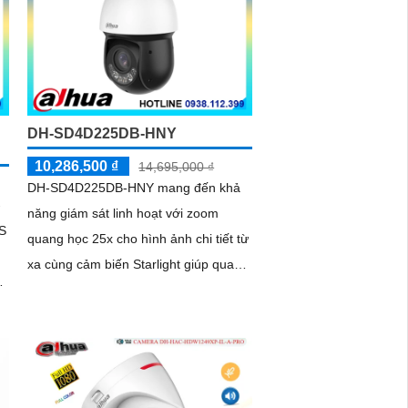
DH-SD4D225DB-HNY
10,286,500 ₫
14,695,000 ₫
DH-SD4D225DB-HNY mang đến khả
-
năng giám sát linh hoạt với zoom
S
quang học 25x cho hình ảnh chi tiết từ
xa cùng cảm biến Starlight giúp quan
ả
sát rõ ràng trong môi trường ánh sáng
yếu Tầm nhìn hồng ngoại đạt đến
100m và đèn ánh sáng ấm 50m giúp
g
hình ảnh ban đêm luôn sắc nét
Camera hỗ trợ chống nước IP67 cùng