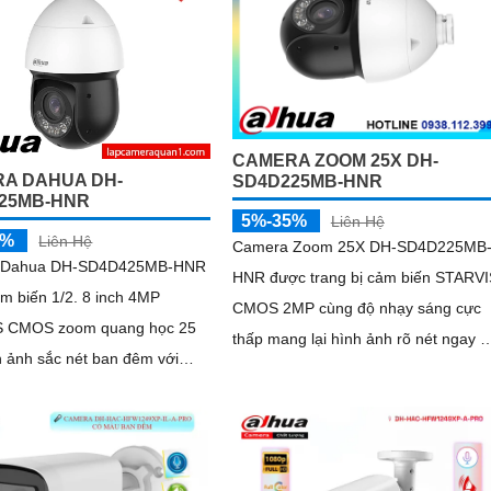
CAMERA ZOOM 25X DH-
A DAHUA DH-
SD4D225MB-HNR
25MB-HNR
5%-35%
Liên Hệ
5%
Liên Hệ
Camera Zoom 25X DH-SD4D225MB
 Dahua DH-SD4D425MB-HNR
HNR được trang bị cảm biến STARVI
m biến 1/2. 8 inch 4MP
CMOS 2MP cùng độ nhạy sáng cực
 CMOS zoom quang học 25
thấp mang lại hình ảnh rõ nét ngay c
trong môi trường thiếu sáng Hỗ trợ
t tầm hồng ngoại 100 mét ánh
zoom quang học 25X kết hợp chiếu
 50 mét
sáng kép thông minh với tầm xa hồn
ngoại 100m và LED ấm 50m Tính