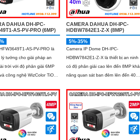
A DAHUA DH-IPC-
CAMERA DAHUA DH-IPC-
49T1-AS-PV-PRO (6MP)
HDBW7842E1-Z-X (8MP)
5%
5%-35%
-HFW3649T1-AS-PV-PRO là
Camera IP Dome DH-IPC-
 lý tưởng cho giải pháp an
HDBW7842E1-Z-X là thiết bị an ninh
ài trời với độ phân giải 6MP
có độ phân giải cao lên đến 8MP khả
 và công nghệ WizColor TiOC
năng quan sát ban đêm lên đến 40m
hình ảnh có màu 24/7. Tích
hỗ trợ thẻ nhớ Micro SD 1TB và đàm
tuệ nhân tạo AI giúp phân biệt
thoại hai chiều, camera mang đến trả
c người và phương tiện hỗ trợ
nghiệm giám sát toàn diện. Đặc biệt,
i hai chiều, ghi hình linh hoạt
các tính năng AI thông minh như nh
 thẻ nhớ lên đến 512GB
diện khuôn mặt và đếm người giúp
nâng cao hiệu quả quản lý và an nin
cho mọi không gian trong nhà