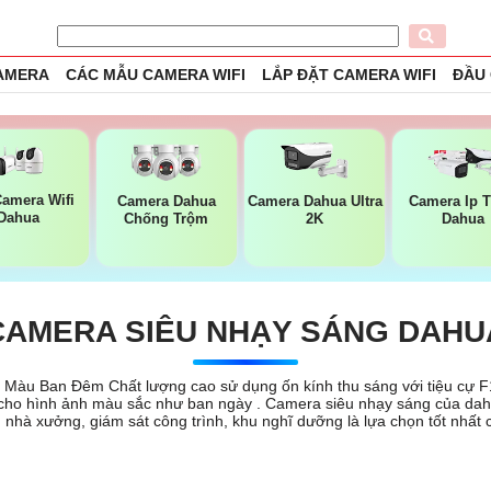
CAMERA
CÁC MẪU CAMERA WIFI
LẮP ĐẶT CAMERA WIFI
ĐẦU
amera Wifi
Camera Dahua
Camera Dahua Ultra
Camera Ip 
Dahua
Chống Trộm
2K
Dahua
CAMERA SIÊU NHẠY SÁNG DAHU
àu Ban Đêm Chất lượng cao sử dụng ốn kính thu sáng với tiệu cự F1
để cho hình ảnh màu sắc như ban ngày . Camera siêu nhạy sáng của d
nh nhà xưởng, giám sát công trình, khu nghĩ dưỡng là lựa chọn tốt nhấ