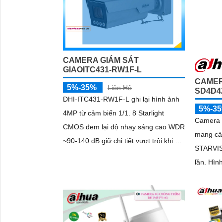
CAMERA GIÁM SÁT
GIAOITC431-RW1F-L
CAMER
5%-35%
Liên Hệ
SD4D4
DHI-ITC431-RW1F-L ghi lại hình ảnh
5%-3
4MP từ cảm biến 1/1. 8 Starlight
Camera
CMOS đem lại độ nhạy sáng cao WDR
mang cả
~90-140 dB giữ chi tiết vượt trội khi có
'
STARVIS
ngược sáng hoặc môi trường tối đồng
lần. Hình ảnh sắc nét ban đêm với
thời ống kính zoom động 10-50 mm
Starligh
khẩu độ tối đa ≈ F1
sáng ấm