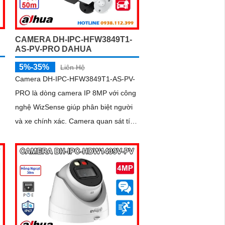
CAMERA DH-IPC-HFW3849T1-
AS-PV-PRO DAHUA
5%-35%
Liên Hệ
Camera DH-IPC-HFW3849T1-AS-PV-
PRO là dòng camera IP 8MP với công
nghệ WizSense giúp phân biệt người
,
và xe chính xác. Camera quan sát tích
hợp mic và loa đàm thoại 2 chiều có
i
khe thẻ nhớ lên đến 512GB cùng hệ
thống cảnh báo chủ động với đèn
ận
xanh đỏ và âm thanh
h