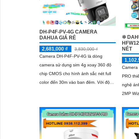
DH-P4F-PV-4G CAMERA
✲ DAH
DAHUA GIÁ RẺ
HFW12
2,681,000 ₫
NÉT
3,830,000 ₫
Camera DH-P4F-PV-4G là dòng
1,102,
camera sử dụng sim 4g xoay 360 độ
Camera
chip CMOS cho hình ảnh sắc nét full
PRO thiế
color đến 30m vào ban đêm. Với độ
nghệ án
phân giải 4.0 MP truyền tải nhanh
2MP Wiz
H.265+
Bullet 
chống n
50m công
ban đêm tốt. Phù hợp l
kho hàn