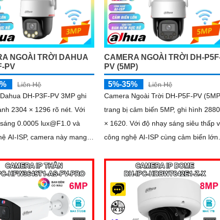
A NGOÀI TRỜI DAHUA
CAMERA NGOÀI TRỜI DH-P5F
F-PV
PV (5MP)
5%
5%-35%
Liên Hệ
Liên Hệ
Dahua DH-P3F-PV 3MP ghi
Camera Ngoài Trời DH-P5F-PV (5MP
ảnh 2304 × 1296 rõ nét. Với
trang bị cảm biến 5MP, ghi hình 2880
 sáng 0.0005 lux@F1.0 và
× 1620. Với độ nhạy sáng siêu thấp và
hệ AI-ISP, camera này mang
công nghệ AI-ISP cùng cảm biến lớn,
 ảnh vượt trội cả ngày lẫn đêm
camera mang lại hình ảnh vượt trội c
ngày lẫn đêm