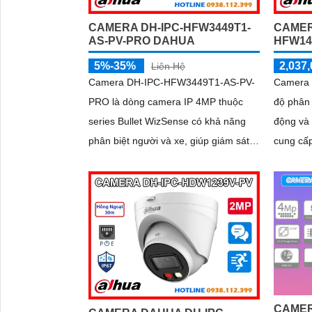
CAMER
CAMERA DH-IPC-HFW3449T1-
HFW14
AS-PV-PRO DAHUA
2,037,
5%-35%
Liên Hệ
Camera
Camera DH-IPC-HFW3449T1-AS-PV-
độ phân 
PRO là dòng camera IP 4MP thuộc
động và
series Bullet WizSense có khả năng
cung cấp
phân biệt người và xe, giúp giám sát
kiện thi
chính xác hơn. Camera tích hợp mic,
loa và khe thẻ nhớ lên đến 512GB hỗ
trợ cảnh báo chủ động với loa và đèn
báo xanh đỏ
CAMER