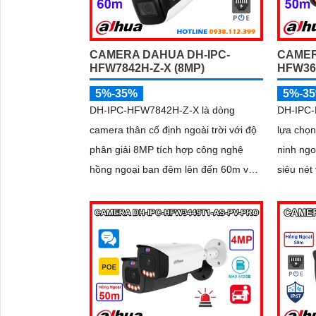
CAMERA DAHUA DH-IPC-
CAMER
HFW7842H-Z-X (8MP)
HFW36
5%-35%
5%-3
DH-IPC-HFW7842H-Z-X là dòng
DH-IPC
camera thân cố định ngoài trời với độ
lựa chọn
phân giải 8MP tích hợp công nghệ
ninh ngo
hồng ngoại ban đêm lên đến 60m và
siêu nét
khe cắm thẻ nhớ hỗ trợ tối đa 1TB.
PRO cho 
Camera hỗ trợ đếm người, nhận diện
hợp trí 
khuôn mặt thông minh, chuẩn nén
chính xá
POE, đạt tiêu chuẩn chống nước IP67,
đàm thoạ
phù hợp cho các khu vực giám sát
với khe
ngoài trời, hỗ trợ tính năng quản lý
chỗ đỗ xe hiệu quả cho các bãi giữ xe