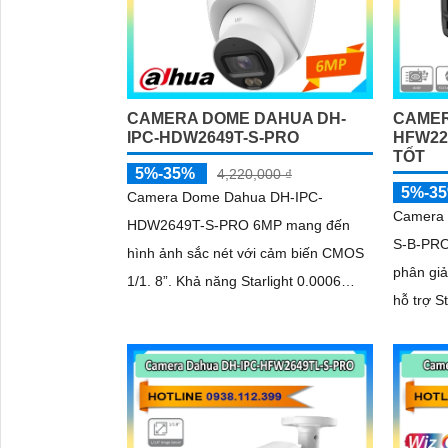
CAMERA DOME DAHUA DH-
CAMER
IPC-HDW2649T-S-PRO
HFW22
TỐT
5%-35%
4,220,000 ₫
5%-3
Camera Dome Dahua DH-IPC-
Camera
HDW2649T-S-PRO 6MP mang đến
S-B-PRO
hình ảnh sắc nét với cảm biến CMOS
phân gi
1/1. 8”. Khả năng Starlight 0.0006
hỗ trợ S
lux@F1
AI-ISP c