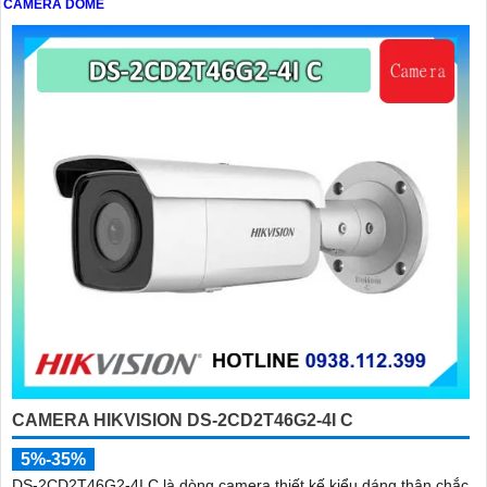
CAMERA DOME
CAMERA HIKVISION DS-2CD2T46G2-4I C
5%-35%
DS-2CD2T46G2-4I C là dòng camera thiết kế kiểu dáng thân chắc