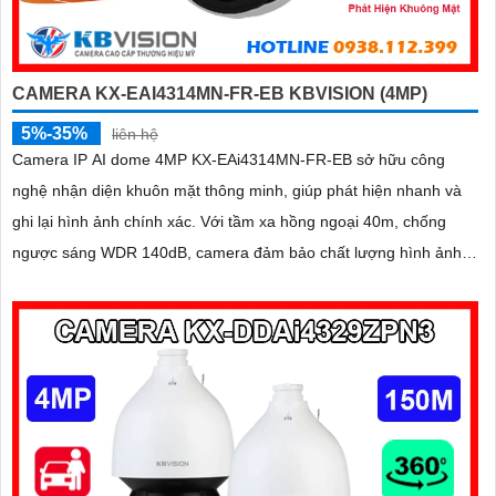
CAMERA KX-EAI4314MN-FR-EB KBVISION (4MP)
5%-35%
liên hệ
Camera IP AI dome 4MP KX-EAi4314MN-FR-EB sở hữu công
nghệ nhận diện khuôn mặt thông minh, giúp phát hiện nhanh và
ghi lại hình ảnh chính xác. Với tầm xa hồng ngoại 40m, chống
ngược sáng WDR 140dB, camera đảm bảo chất lượng hình ảnh
vượt trội trong mọi điều kiện