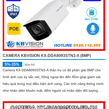
CAMERA KBVISION KX-DDA8093STN3-A (8MP)
5%-35%
liên hệ
Camera KX-DDA8093STN3-A thân trụ có độ phân giải 8MP cho
hình ảnh cực kỳ sắc nét, hồng ngoại lên đến 85m giúp giám sát
hiệu quả trong mọi điều kiện ánh sáng. Các tính năng thông minh
như nhận diện khuôn mặt, đếm người và nhận diện đối tượng
cùng khe cắm thẻ Micro SD 512GB mang lại sự tiện lợi tối đa
được bảo vệ với chuẩn IP67, IK10 và hỗ trợ PoE, camera đảm