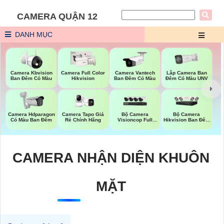
CAMERA QUẬN 12
DANH MỤC
Lắp Camera Ban
Camera Kbvision
Camera Full Color
Camera Vantech
Đêm Có Màu UNV
Ban Đêm Có Màu
Hikvision
Ban Đêm Có Màu
Bộ Camera
Bộ Camera
Camera Hdparagon
Camera Tapo Giá
Visioncop Full
Hikvision Ban Đêm
Có Màu Ban Đêm
Rẻ Chính Hãng
Color
Có Màu
CAMERA NHẬN DIỆN KHUÔN
MẶT