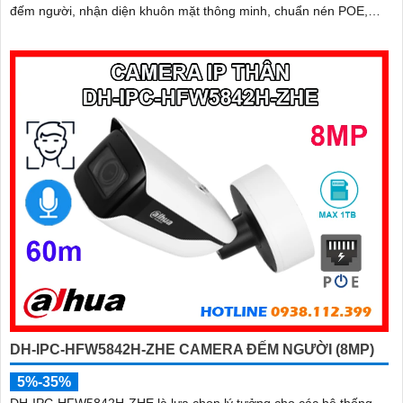
đếm người, nhận diện khuôn mặt thông minh, chuẩn nén POE,
đạt tiêu chuẩn chống nước IP67, phù hợp cho các khu vực giám
sát ngoài trời, hỗ trợ tính năng quản lý chỗ đỗ xe hiệu quả cho các
bãi giữ xe
DH-IPC-HFW5842H-ZHE CAMERA ĐẾM NGƯỜI (8MP)
5%-35%
DH-IPC-HFW5842H-ZHE là lựa chọn lý tưởng cho các hệ thống