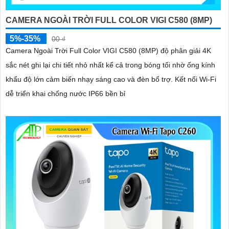
CAMERA NGOÀI TRỜI FULL COLOR VIGI C580 (8MP)
5%-35%
00 ₫
Camera Ngoài Trời Full Color VIGI C580 (8MP) độ phân giải 4K
sắc nét ghi lại chi tiết nhỏ nhất kể cả trong bóng tối nhờ ống kính
khẩu độ lớn cảm biến nhạy sáng cao và đèn bổ trợ. Kết nối Wi-Fi
dễ triển khai chống nước IP66 bền bỉ