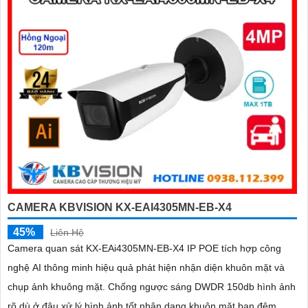
bảo hoạt động ổn định
CAMERA KBVISION KX-EAI4305MN-EB-X4
45%
Liên Hệ
Camera quan sát KX-EAi4305MN-EB-X4 IP POE tích hợp công
nghệ AI thông minh hiệu quả phát hiện nhận diện khuôn mặt và
chụp ảnh khuông mặt. Chống ngược sáng DWDR 150db hình ảnh
rõ dù ở đâu xử lý hình ảnh tốt nhận dạng khuôn mặt ban đêm