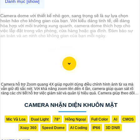
Camera dome với thiết kế nhỏ gọn, sang trọng sẽ là sự lựa chọn
hoàn hảo cho không gian của bạn. Với kiểu dáng tinh tế, dễ dàng
hòa hợp với môi trường xung quanh, camera dome thích hợp cho
việc lắp đặt trong văn phòng, cửa hàng hoặc gia đình. Đảm bảo sự
an toàn và an ninh cho không gian của bạn mỗi ngày.
Camera hỗ trợ Zoom quang 4X giúp người dùng điều chỉnh hình ảnh từ xa mà
vẫn giữ độ sắc nét. Với khả năng zoom lên đến 4 lần, camera giúp quan sát rõ
ràng các chi tiết hỗ trợ việc giám sát và quản lý hiệu quả. Camera giúp theo dõi
các khu vực rộng mà không làm giảm chất lượng hình ảnh.
CAMERA NHẬN DIỆN KHUÔN MẶT
Mic Và Loa
Dual Light
78°
Hồng Ngoại
Full Color
AI
CMOS
Xoay 360
Speed Dome
AI Coding
IP66
3D DNR
'