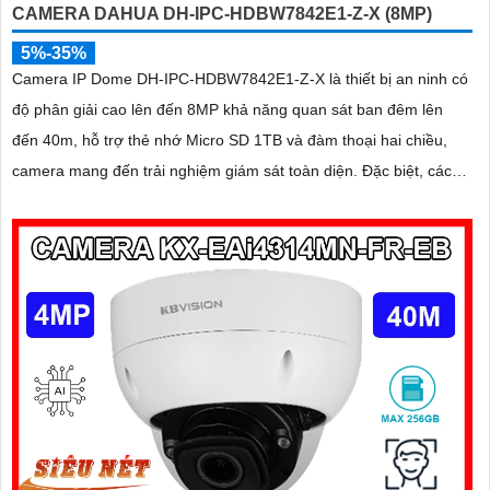
CAMERA DAHUA DH-IPC-HDBW7842E1-Z-X (8MP)
5%-35%
Camera IP Dome DH-IPC-HDBW7842E1-Z-X là thiết bị an ninh có
độ phân giải cao lên đến 8MP khả năng quan sát ban đêm lên
đến 40m, hỗ trợ thẻ nhớ Micro SD 1TB và đàm thoại hai chiều,
camera mang đến trải nghiệm giám sát toàn diện. Đặc biệt, các
tính năng AI thông minh như nhận diện khuôn mặt và đếm người
giúp nâng cao hiệu quả quản lý và an ninh cho mọi không gian
trong nhà