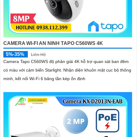
CAMERA WI-FI AN NINH TAPO C560WS 4K
5%-35%
Liên Hệ
Camera Tapo C560WS độ phân giải 4K hỗ trợ quan sát ban đêm
có màu với cảm biến Starlight. Nhận diện khuôn mặt cục bộ thông
minh, kết nối Wi-Fi 6 băng tần kép ổn định