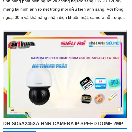
tính năng phát hiện người và chống ngược sáng DWDR 120dB,
mang lại hình ảnh rõ nét trong mọi điều kiện ánh sáng. Với hồng
ngoại 30m và khả năng nhận diện khuôn mặt, camera hỗ trợ quan
sát ban đêm màu sắc tự nhiên, phù hợp cho công trình
DH-SD5A245XA-HNR CAMERA IP SPEED DOME 2MP