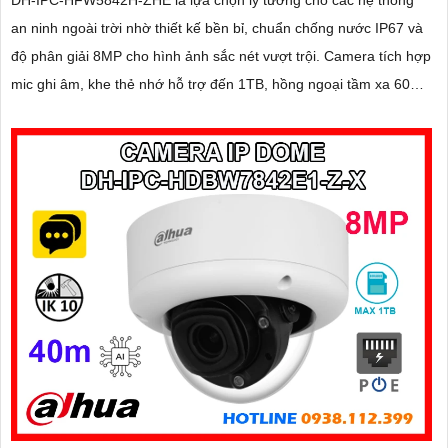
an ninh ngoài trời nhờ thiết kế bền bỉ, chuẩn chống nước IP67 và
độ phân giải 8MP cho hình ảnh sắc nét vượt trội. Camera tích hợp
mic ghi âm, khe thẻ nhớ hỗ trợ đến 1TB, hồng ngoại tầm xa 60m
và kết nối PoE giúp lắp đặt dễ dàng, tiết kiệm chi phí