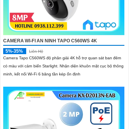
CAMERA WI-FI AN NINH TAPO C560WS 4K
5%-35%
Liên Hệ
Camera Tapo C560WS độ phân giải 4K hỗ trợ quan sát ban đêm
có màu với cảm biến Starlight. Nhận diện khuôn mặt cục bộ thông
minh, kết nối Wi-Fi 6 băng tần kép ổn định