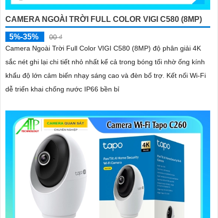
CAMERA NGOÀI TRỜI FULL COLOR VIGI C580 (8MP)
5%-35%
00 ₫
Camera Ngoài Trời Full Color VIGI C580 (8MP) độ phân giải 4K
sắc nét ghi lại chi tiết nhỏ nhất kể cả trong bóng tối nhờ ống kính
khẩu độ lớn cảm biến nhạy sáng cao và đèn bổ trợ. Kết nối Wi-Fi
dễ triển khai chống nước IP66 bền bỉ