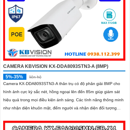
CAMERA KBVISION KX-DDA8093STN3-A (8MP)
5%-35%
liên hệ
Camera KX-DDA8093STN3-A thân trụ có độ phân giải 8MP cho
hình ảnh cực kỳ sắc nét, hồng ngoại lên đến 85m giúp giám sát
hiệu quả trong mọi điều kiện ánh sáng. Các tính năng thông minh
như nhận diện khuôn mặt, đếm người và nhận diện đối tượng
cùng khe cắm thẻ Micro SD 512GB mang lại sự tiện lợi tối đa
được bảo vệ với chuẩn IP67, IK10 và hỗ trợ PoE, camera đảm