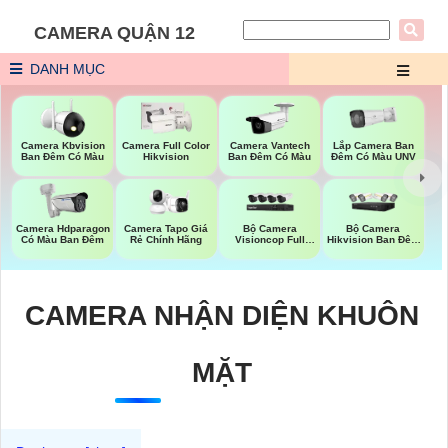
CAMERA QUẬN 12
DANH MỤC
Lắp Camera Ban
Camera Kbvision
Camera Full Color
Camera Vantech
Đêm Có Màu UNV
Ban Đêm Có Màu
Hikvision
Ban Đêm Có Màu
Bộ Camera
Bộ Camera
Camera Hdparagon
Camera Tapo Giá
Visioncop Full
Hikvision Ban Đêm
Có Màu Ban Đêm
Rẻ Chính Hãng
Color
Có Màu
CAMERA NHẬN DIỆN KHUÔN
MẶT