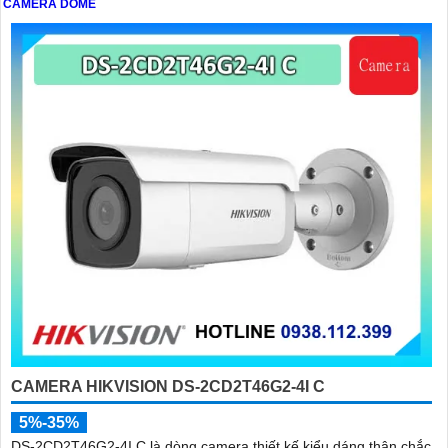
CAMERA DOME
CAMERA HIKVISION DS-2CD2T46G2-4I C
5%-35%
DS-2CD2T46G2-4I C là dòng camera thiết kế kiểu dáng thân chắc