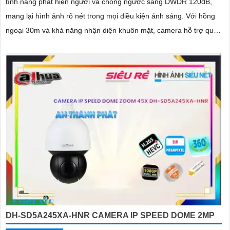
tính năng phát hiện người và chống ngược sáng DWDR 120dB,
mang lại hình ảnh rõ nét trong mọi điều kiện ánh sáng. Với hồng
ngoại 30m và khả năng nhận diện khuôn mặt, camera hỗ trợ quan
sát ban đêm màu sắc tự nhiên, phù hợp cho công trình
DH-SD5A245XA-HNR CAMERA IP SPEED DOME 2MP