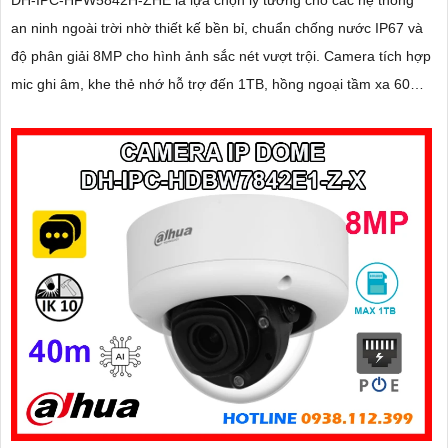
an ninh ngoài trời nhờ thiết kế bền bỉ, chuẩn chống nước IP67 và
độ phân giải 8MP cho hình ảnh sắc nét vượt trội. Camera tích hợp
mic ghi âm, khe thẻ nhớ hỗ trợ đến 1TB, hồng ngoại tầm xa 60m
và kết nối PoE giúp lắp đặt dễ dàng, tiết kiệm chi phí