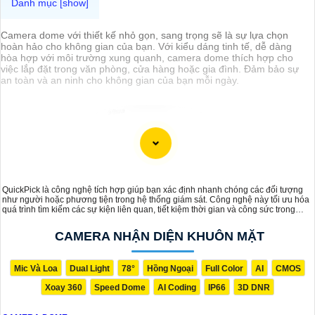
Camera dome với thiết kế nhỏ gọn, sang trọng sẽ là sự lựa chọn
hoàn hảo cho không gian của bạn. Với kiểu dáng tinh tế, dễ dàng
hòa hợp với môi trường xung quanh, camera dome thích hợp cho
việc lắp đặt trong văn phòng, cửa hàng hoặc gia đình. Đảm bảo sự
an toàn và an ninh cho không gian của bạn mỗi ngày.
QuickPick là công nghệ tích hợp giúp bạn xác định nhanh chóng các đối tượng
như người hoặc phương tiện trong hệ thống giám sát. Công nghệ này tối ưu hóa
quá trình tìm kiếm các sự kiện liên quan, tiết kiệm thời gian và công sức trong
việc xử lý dữ liệu.
CAMERA NHẬN DIỆN KHUÔN MẶT
Mic Và Loa
Dual Light
78°
Hồng Ngoại
Full Color
AI
CMOS
Xoay 360
Speed Dome
AI Coding
IP66
3D DNR
'