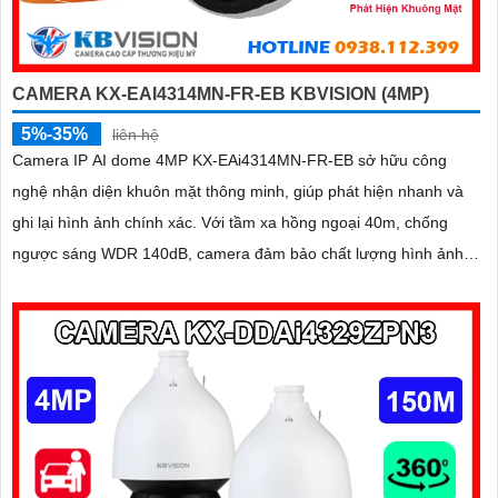
CAMERA KX-EAI4314MN-FR-EB KBVISION (4MP)
5%-35%
liên hệ
Camera IP AI dome 4MP KX-EAi4314MN-FR-EB sở hữu công
nghệ nhận diện khuôn mặt thông minh, giúp phát hiện nhanh và
ghi lại hình ảnh chính xác. Với tầm xa hồng ngoại 40m, chống
ngược sáng WDR 140dB, camera đảm bảo chất lượng hình ảnh
vượt trội trong mọi điều kiện