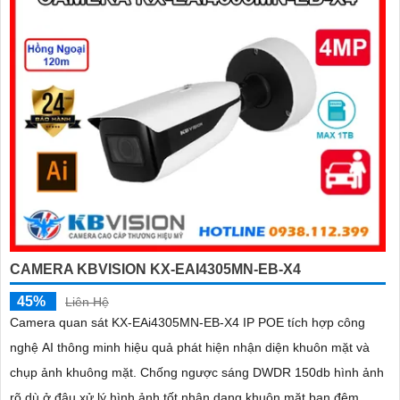
bảo hoạt động ổn định
CAMERA KBVISION KX-EAI4305MN-EB-X4
45%
Liên Hệ
Camera quan sát KX-EAi4305MN-EB-X4 IP POE tích hợp công
nghệ AI thông minh hiệu quả phát hiện nhận diện khuôn mặt và
chụp ảnh khuông mặt. Chống ngược sáng DWDR 150db hình ảnh
rõ dù ở đâu xử lý hình ảnh tốt nhận dạng khuôn mặt ban đêm