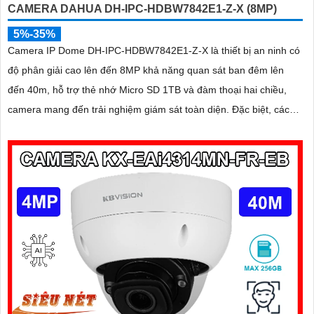
CAMERA DAHUA DH-IPC-HDBW7842E1-Z-X (8MP)
5%-35%
Camera IP Dome DH-IPC-HDBW7842E1-Z-X là thiết bị an ninh có
độ phân giải cao lên đến 8MP khả năng quan sát ban đêm lên
đến 40m, hỗ trợ thẻ nhớ Micro SD 1TB và đàm thoại hai chiều,
camera mang đến trải nghiệm giám sát toàn diện. Đặc biệt, các
tính năng AI thông minh như nhận diện khuôn mặt và đếm người
giúp nâng cao hiệu quả quản lý và an ninh cho mọi không gian
trong nhà