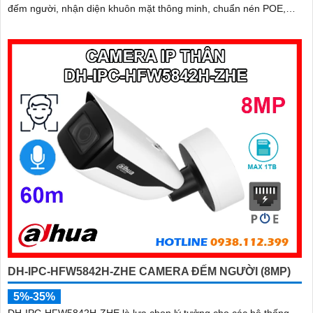
đếm người, nhận diện khuôn mặt thông minh, chuẩn nén POE,
đạt tiêu chuẩn chống nước IP67, phù hợp cho các khu vực giám
sát ngoài trời, hỗ trợ tính năng quản lý chỗ đỗ xe hiệu quả cho các
bãi giữ xe
DH-IPC-HFW5842H-ZHE CAMERA ĐẾM NGƯỜI (8MP)
5%-35%
DH-IPC-HFW5842H-ZHE là lựa chọn lý tưởng cho các hệ thống