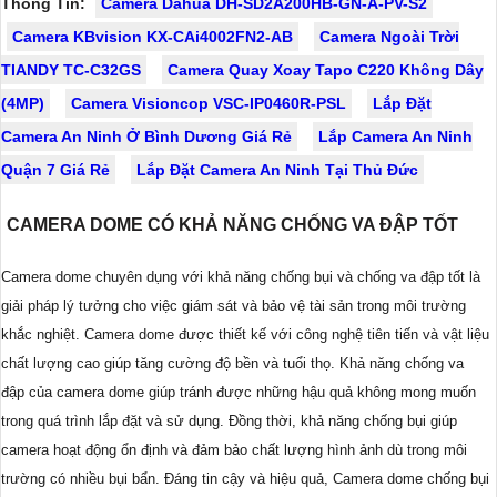
Thông Tin:
Camera Dahua DH-SD2A200HB-GN-A-PV-S2
Camera KBvision KX-CAi4002FN2-AB
Camera Ngoài Trời
TIANDY TC-C32GS
Camera Quay Xoay Tapo C220 Không Dây
(4MP)
Camera Visioncop VSC-IP0460R-PSL
Lắp Đặt
Camera An Ninh Ở Bình Dương Giá Rẻ
Lắp Camera An Ninh
Quận 7 Giá Rẻ
Lắp Đặt Camera An Ninh Tại Thủ Đức
CAMERA DOME CÓ KHẢ NĂNG CHỐNG VA ĐẬP TỐT
Camera dome chuyên dụng với khả năng chống bụi và chống va đập tốt là
giải pháp lý tưởng cho việc giám sát và bảo vệ tài sản trong môi trường
khắc nghiệt. Camera dome được thiết kế với công nghệ tiên tiến và vật liệu
chất lượng cao giúp tăng cường độ bền và tuổi thọ. Khả năng chống va
đập của camera dome giúp tránh được những hậu quả không mong muốn
trong quá trình lắp đặt và sử dụng. Đồng thời, khả năng chống bụi giúp
camera hoạt động ổn định và đảm bảo chất lượng hình ảnh dù trong môi
trường có nhiều bụi bẩn. Đáng tin cậy và hiệu quả, Camera dome chống bụi