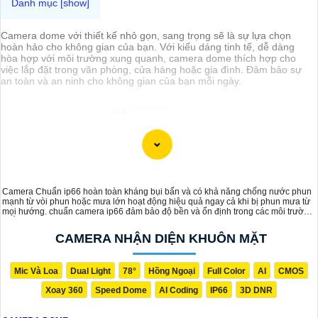
Camera dome với thiết kế nhỏ gọn, sang trọng sẽ là sự lựa chọn
hoàn hảo cho không gian của bạn. Với kiểu dáng tinh tế, dễ dàng
hòa hợp với môi trường xung quanh, camera dome thích hợp cho
việc lắp đặt trong văn phòng, cửa hàng hoặc gia đình. Đảm bảo sự
an toàn và an ninh cho không gian của bạn mỗi ngày.
Camera Chuẩn ip66 hoàn toàn kháng bụi bẩn và có khả năng chống nước phun
mạnh từ vòi phun hoặc mưa lớn hoạt động hiệu quả ngay cả khi bị phun mưa từ
mọi hướng. chuẩn camera ip66 đảm bảo độ bền và ổn định trong các môi trường
khắc nghiệt, mang lại hiệu suất giám sát liên tục và đáng tin cậy.
CAMERA NHẬN DIỆN KHUÔN MẶT
Mic Và Loa
Dual Light
78°
Hồng Ngoại
Full Color
AI
CMOS
Xoay 360
Speed Dome
AI Coding
IP66
3D DNR
'