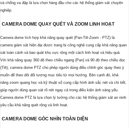
và chống va đập là lựa chọn hàng đầu cho các hệ thống giám sát chuyên
nghiệp.
CAMERA DOME QUAY QUÉT VÀ ZOOM LINH HOẠT
Camera dome tích hợp khả năng quay quét (Pan-Tilt-Zoom - PTZ) là
camera giám sát hiện đại được trang bị công nghệ cung cấp khả năng quan
sát toàn cảnh và bao quát khu vực rộng một cách linh hoạt và hiệu quả.
Với khả năng quay 360 độ theo chiều ngang (Pan) và 90 độ theo chiều dọc
(Tilt), camera dome PTZ cho phép người dùng điều chỉnh góc quay theo ý
muốn để theo dõi đối tượng mục tiêu từ mọi hướng. Bên cạnh đó, khả
năng zoom quang học và kỹ thuật số cung cấp hình ảnh sắc nét và chi tiết,
giúp người dùng quan sát rõ nét ngay cả trong điều kiện ánh sáng yếu.
Camera dome PTZ là lựa chọn lý tưởng cho các hệ thống giám sát an ninh
yêu cầu khả năng quét rộng và linh hoạt.
CAMERA DOME GÓC NHÌN TOÀN DIỆN