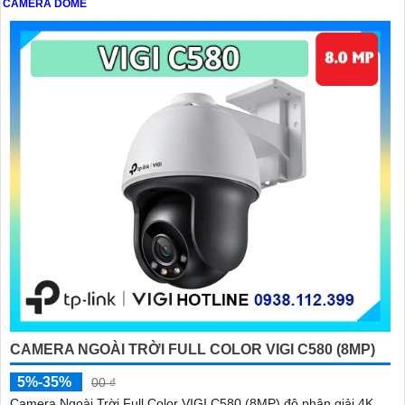
CAMERA DOME
CAMERA NGOÀI TRỜI FULL COLOR VIGI C580 (8MP)
5%-35%
00 ₫
Camera Ngoài Trời Full Color VIGI C580 (8MP) độ phân giải 4K