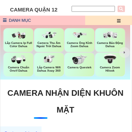
CAMERA QUẬN 12
DANH MỤC
Lắp Camera Ip Full
Camera Thu Âm
Camera Ống Kính
Camera Báo Động
Color Dahua
Ngoài Trời Dahua
Zoom Dahua
Dahua
Lắp Camera Wifi
Camera Chuẩn
Camera Questek
Camera Zoom
Dahua Xoay 360
Onvif Dahua
Hilook
CAMERA NHẬN DIỆN KHUÔN
MẶT