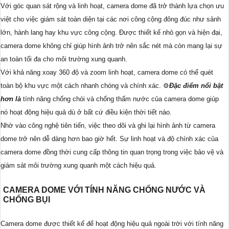
Với góc quan sát rộng và linh hoạt, camera dome đã trở thành lựa chọn ưu
việt cho việc giám sát toàn diện tại các nơi công cộng đông đúc như sảnh
lớn, hành lang hay khu vực công cộng. Được thiết kế nhỏ gọn và hiện đại,
camera dome không chỉ giúp hình ảnh trở nên sắc nét mà còn mang lại sự
an toàn tối đa cho môi trường xung quanh.
Với khả năng xoay 360 độ và zoom linh hoạt, camera dome có thể quét
toàn bộ khu vực một cách nhanh chóng và chính xác. ⚙
Đặc điểm nổi bật
hơn là
tính năng chống chói và chống thấm nước của camera dome giúp
nó hoạt động hiệu quả dù ở bất cứ điều kiện thời tiết nào.
Nhờ vào công nghệ tiên tiến, việc theo dõi và ghi lại hình ảnh từ camera
dome trở nên dễ dàng hơn bao giờ hết. Sự linh hoạt và độ chính xác của
camera dome đồng thời cung cấp thông tin quan trọng trong việc bảo vệ và
giám sát môi trường xung quanh một cách hiệu quả.
CAMERA DOME VỚI TÍNH NĂNG CHỐNG NƯỚC VÀ
CHỐNG BỤI
Camera dome được thiết kế để hoạt động hiệu quả ngoài trời với tính năng