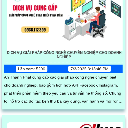
DỊCH VỤ GIẢI PHÁP CÔNG NGHỆ CHUYÊN NGHIỆP CHO DOANH
NGHIỆP
Lần xem: 5296
7/3/2025 3:13:46 PM
An Thành Phát cung cấp các giải pháp công nghệ chuyên biệt
cho doanh nghiệp, bao gồm tích hợp API Facebook/Instagram,
phát triển phần mềm theo yêu cầu và tư vấn hệ thống số. Chúng
tôi hỗ trợ các đối tác bên thứ ba xây dựng, vận hành và mở rộng
hệ thống trên nền tảng mạng xã hội, giúp tối ưu hóa quy trình
kinh doanh và kết nối khách hàng hiệu quả trong thời đại số