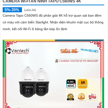
CAMERA WI-FI AN NINH TAPO C560WS 4K
5%-35%
Liên Hệ
Camera Tapo C560WS độ phân giải 4K hỗ trợ quan sát ban đêm
có màu với cảm biến Starlight. Nhận diện khuôn mặt cục bộ thông
minh, kết nối Wi-Fi 6 băng tần kép ổn định