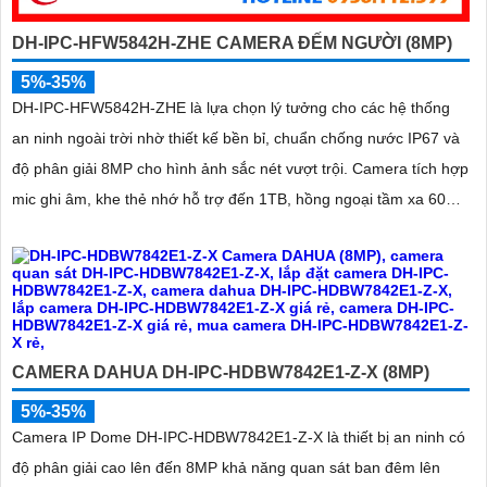
DH-IPC-HFW5842H-ZHE CAMERA ĐẾM NGƯỜI (8MP)
5%-35%
DH-IPC-HFW5842H-ZHE là lựa chọn lý tưởng cho các hệ thống
an ninh ngoài trời nhờ thiết kế bền bỉ, chuẩn chống nước IP67 và
độ phân giải 8MP cho hình ảnh sắc nét vượt trội. Camera tích hợp
mic ghi âm, khe thẻ nhớ hỗ trợ đến 1TB, hồng ngoại tầm xa 60m
và kết nối PoE giúp lắp đặt dễ dàng, tiết kiệm chi phí
CAMERA DAHUA DH-IPC-HDBW7842E1-Z-X (8MP)
5%-35%
Camera IP Dome DH-IPC-HDBW7842E1-Z-X là thiết bị an ninh có
độ phân giải cao lên đến 8MP khả năng quan sát ban đêm lên