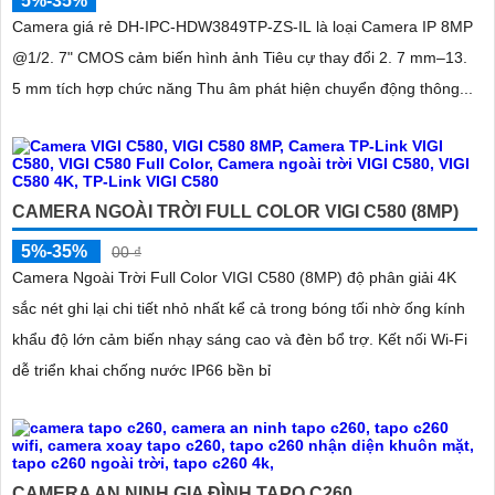
5%-35%
Camera giá rẻ DH-IPC-HDW3849TP-ZS-IL là loại Camera IP 8MP
@1/2. 7" CMOS cảm biến hình ảnh Tiêu cự thay đổi 2. 7 mm–13.
5 mm tích hợp chức năng Thu âm phát hiện chuyển động thông...
CAMERA NGOÀI TRỜI FULL COLOR VIGI C580 (8MP)
5%-35%
00 ₫
Camera Ngoài Trời Full Color VIGI C580 (8MP) độ phân giải 4K
sắc nét ghi lại chi tiết nhỏ nhất kể cả trong bóng tối nhờ ống kính
khẩu độ lớn cảm biến nhạy sáng cao và đèn bổ trợ. Kết nối Wi-Fi
dễ triển khai chống nước IP66 bền bỉ
CAMERA AN NINH GIA ĐÌNH TAPO C260