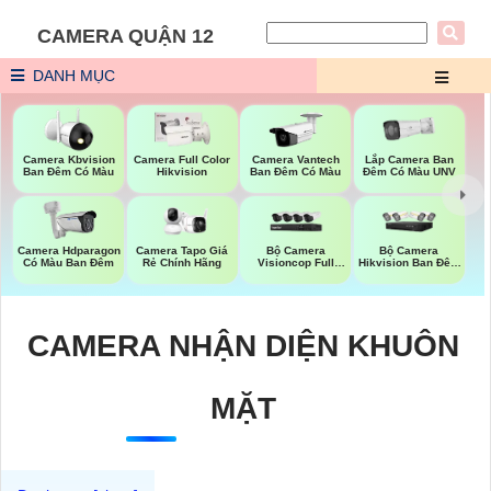
CAMERA QUẬN 12
DANH MỤC
Lắp Camera Ban
Camera Kbvision
Camera Full Color
Camera Vantech
Đêm Có Màu UNV
Ban Đêm Có Màu
Hikvision
Ban Đêm Có Màu
Bộ Camera
Bộ Camera
Camera Hdparagon
Camera Tapo Giá
Visioncop Full
Hikvision Ban Đêm
Có Màu Ban Đêm
Rẻ Chính Hãng
Color
Có Màu
CAMERA NHẬN DIỆN KHUÔN
MẶT