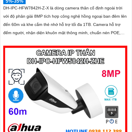
5%-35%
DH-IPC-HFW7842H-Z-X là dòng camera thân cố định ngoài trời
với độ phân giải 8MP tích hợp công nghệ hồng ngoại ban đêm lên
đến 60m và khe cắm thẻ nhớ hỗ trợ tối đa 1TB. Camera hỗ trợ
đếm người, nhận diện khuôn mặt thông minh, chuẩn nén POE,
đạt tiêu chuẩn chống nước IP67, phù hợp cho các khu vực giám
sát ngoài trời, hỗ trợ tính năng quản lý chỗ đỗ xe hiệu quả cho các
bãi giữ xe