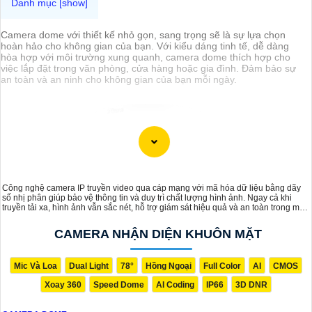
Camera dome với thiết kế nhỏ gọn, sang trọng sẽ là sự lựa chọn
hoàn hảo cho không gian của bạn. Với kiểu dáng tinh tế, dễ dàng
hòa hợp với môi trường xung quanh, camera dome thích hợp cho
việc lắp đặt trong văn phòng, cửa hàng hoặc gia đình. Đảm bảo sự
an toàn và an ninh cho không gian của bạn mỗi ngày.
Công nghệ camera IP truyền video qua cáp mạng với mã hóa dữ liệu bằng dãy
số nhị phân giúp bảo vệ thông tin và duy trì chất lượng hình ảnh. Ngay cả khi
truyền tải xa, hình ảnh vẫn sắc nét, hỗ trợ giám sát hiệu quả và an toàn trong mọi
điều kiện.
CAMERA NHẬN DIỆN KHUÔN MẶT
Mic Và Loa
Dual Light
78°
Hồng Ngoại
Full Color
AI
CMOS
Xoay 360
Speed Dome
AI Coding
IP66
3D DNR
'