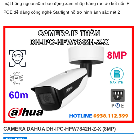
mặt hồng ngoại 50m báo động xâm nhập hàng rào ảo kết nối IP
POE dễ dàng công nghệ Starlight hỗ trợ hình ảnh sắc nét 2
CAMERA DAHUA DH-IPC-HFW7842H-Z-X (8MP)