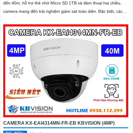
đến 40m, hỗ trợ thẻ nhớ Micro SD 1TB và đàm thoại hai chiều,
camera mang đến trải nghiệm giám sát toàn diện. Đặc biệt, các
tính năng AI thông minh như nhận diện khuôn mặt và đếm người
giúp nâng cao hiệu quả quản lý và an ninh cho mọi không gian
trong nhà
CAMERA KX-EAI4314MN-FR-EB KBVISION (4MP)