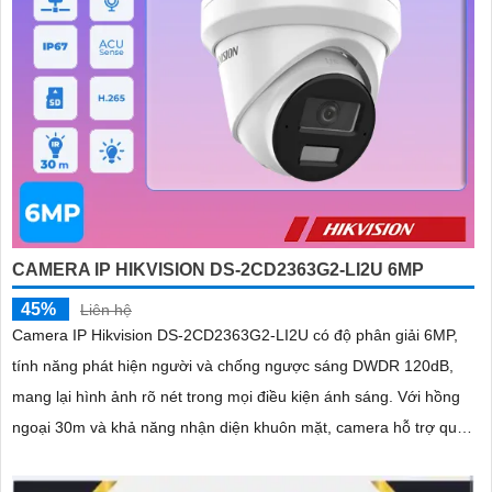
CAMERA IP HIKVISION DS-2CD2363G2-LI2U 6MP
45%
Liên hệ
Camera IP Hikvision DS-2CD2363G2-LI2U có độ phân giải 6MP,
tính năng phát hiện người và chống ngược sáng DWDR 120dB,
mang lại hình ảnh rõ nét trong mọi điều kiện ánh sáng. Với hồng
ngoại 30m và khả năng nhận diện khuôn mặt, camera hỗ trợ quan
sát ban đêm màu sắc tự nhiên, phù hợp cho công trình