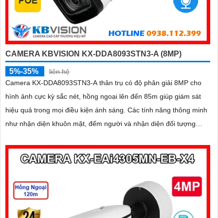
CAMERA KBVISION KX-DDA8093STN3-A (8MP)
5%-35%
liên hệ
Camera KX-DDA8093STN3-A thân trụ có độ phân giải 8MP cho
hình ảnh cực kỳ sắc nét, hồng ngoại lên đến 85m giúp giám sát
hiệu quả trong mọi điều kiện ánh sáng. Các tính năng thông minh
như nhận diện khuôn mặt, đếm người và nhận diện đối tượng
cùng khe cắm thẻ Micro SD 512GB mang lại sự tiện lợi tối đa
được bảo vệ với chuẩn IP67, IK10 và hỗ trợ PoE, camera đảm
bảo hoạt động ổn định