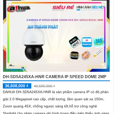
DH-SD5A245XA-HNR CAMERA IP SPEED DOME 2MP
36,608,000 ₫
40,500,000 ₫
DAHUA DH-SD5A245XA-HNR là sản phẩm camera IP có độ phân
giải 2.0 Megapixel cao cấp, chất lượng, tầm quan sát xa 150m,
Zoom quang 45X, chống ngược sáng tốt,hỗ trợ công nghệ
Starlight cho phép camera ghi hình trong điều kiện thiếu ánh sáng