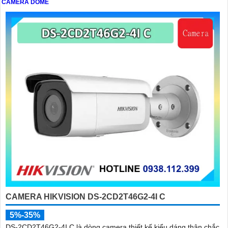
CAMERA DOME
CAMERA HIKVISION DS-2CD2T46G2-4I C
5%-35%
DS-2CD2T46G2-4I C là dòng camera thiết kế kiểu dáng thân chắc