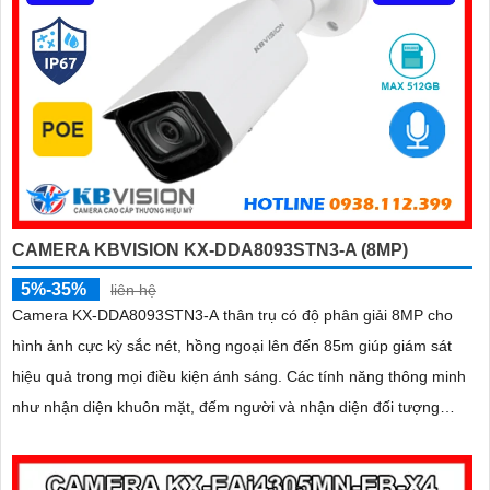
CAMERA KBVISION KX-DDA8093STN3-A (8MP)
5%-35%
liên hệ
Camera KX-DDA8093STN3-A thân trụ có độ phân giải 8MP cho
hình ảnh cực kỳ sắc nét, hồng ngoại lên đến 85m giúp giám sát
hiệu quả trong mọi điều kiện ánh sáng. Các tính năng thông minh
như nhận diện khuôn mặt, đếm người và nhận diện đối tượng
cùng khe cắm thẻ Micro SD 512GB mang lại sự tiện lợi tối đa
được bảo vệ với chuẩn IP67, IK10 và hỗ trợ PoE, camera đảm