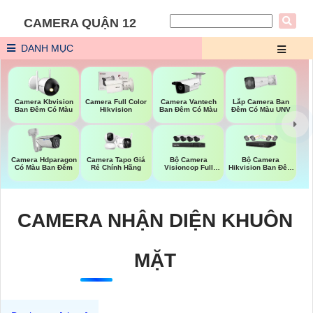
CAMERA QUẬN 12
DANH MỤC
Lắp Camera Ban
Camera Kbvision
Camera Full Color
Camera Vantech
Đêm Có Màu UNV
Ban Đêm Có Màu
Hikvision
Ban Đêm Có Màu
Bộ Camera
Bộ Camera
Camera Hdparagon
Camera Tapo Giá
Visioncop Full
Hikvision Ban Đêm
Có Màu Ban Đêm
Rẻ Chính Hãng
Color
Có Màu
CAMERA NHẬN DIỆN KHUÔN
MẶT