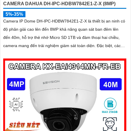
CAMERA DAHUA DH-IPC-HDBW7842E1-Z-X (8MP)
5%-35%
Camera IP Dome DH-IPC-HDBW7842E1-Z-X là thiết bị an ninh có
độ phân giải cao lên đến 8MP khả năng quan sát ban đêm lên
đến 40m, hỗ trợ thẻ nhớ Micro SD 1TB và đàm thoại hai chiều,
camera mang đến trải nghiệm giám sát toàn diện. Đặc biệt, các
tính năng AI thông minh như nhận diện khuôn mặt và đếm người
giúp nâng cao hiệu quả quản lý và an ninh cho mọi không gian
trong nhà