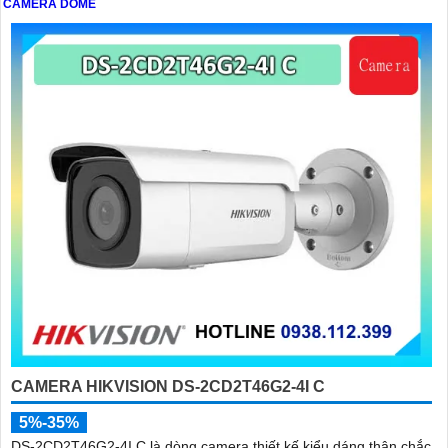
CAMERA DOME
CAMERA HIKVISION DS-2CD2T46G2-4I C
5%-35%
DS-2CD2T46G2-4I C là dòng camera thiết kế kiểu dáng thân chắc