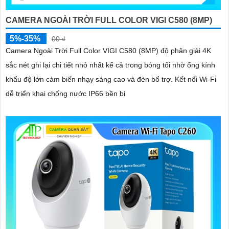
CAMERA NGOÀI TRỜI FULL COLOR VIGI C580 (8MP)
5%-35%
00 ₫
Camera Ngoài Trời Full Color VIGI C580 (8MP) độ phân giải 4K
sắc nét ghi lại chi tiết nhỏ nhất kể cả trong bóng tối nhờ ống kính
khẩu độ lớn cảm biến nhạy sáng cao và đèn bổ trợ. Kết nối Wi-Fi
dễ triển khai chống nước IP66 bền bỉ