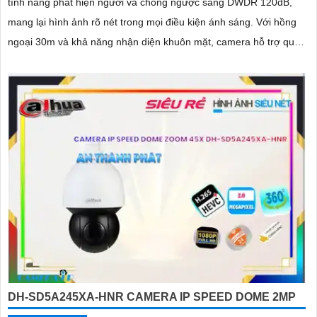
tính năng phát hiện người và chống ngược sáng DWDR 120dB,
mang lại hình ảnh rõ nét trong mọi điều kiện ánh sáng. Với hồng
ngoại 30m và khả năng nhận diện khuôn mặt, camera hỗ trợ quan
sát ban đêm màu sắc tự nhiên, phù hợp cho công trình
DH-SD5A245XA-HNR CAMERA IP SPEED DOME 2MP