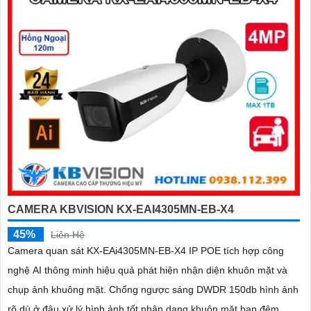
bảo hoạt động ổn định
CAMERA KBVISION KX-EAI4305MN-EB-X4
45%
Liên Hệ
Camera quan sát KX-EAi4305MN-EB-X4 IP POE tích hợp công
nghệ AI thông minh hiệu quả phát hiện nhận diện khuôn mặt và
chụp ảnh khuông mặt. Chống ngược sáng DWDR 150db hình ảnh
rõ dù ở đâu xử lý hình ảnh tốt nhận dạng khuôn mặt ban đêm