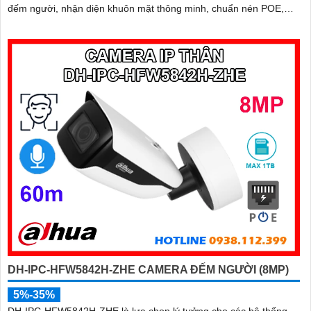
đếm người, nhận diện khuôn mặt thông minh, chuẩn nén POE,
đạt tiêu chuẩn chống nước IP67, phù hợp cho các khu vực giám
sát ngoài trời, hỗ trợ tính năng quản lý chỗ đỗ xe hiệu quả cho các
bãi giữ xe
DH-IPC-HFW5842H-ZHE CAMERA ĐẾM NGƯỜI (8MP)
5%-35%
DH-IPC-HFW5842H-ZHE là lựa chọn lý tưởng cho các hệ thống