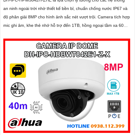
an ninh ngoài trời nhờ thiết kế bền bỉ, chuẩn chống nước IP67 và
độ phân giải 8MP cho hình ảnh sắc nét vượt trội. Camera tích hợp
mic ghi âm, khe thẻ nhớ hỗ trợ đến 1TB, hồng ngoại tầm xa 60m
và kết nối PoE giúp lắp đặt dễ dàng, tiết kiệm chi phí