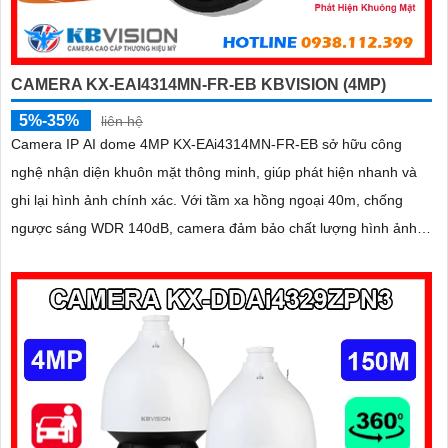
CAMERA KX-EAI4314MN-FR-EB KBVISION (4MP)
5%-35%
liên hệ
Camera IP AI dome 4MP KX-EAi4314MN-FR-EB sở hữu công
nghệ nhận diện khuôn mặt thông minh, giúp phát hiện nhanh và
ghi lại hình ảnh chính xác. Với tầm xa hồng ngoại 40m, chống
ngược sáng WDR 140dB, camera đảm bảo chất lượng hình ảnh
vượt trội trong mọi điều kiện