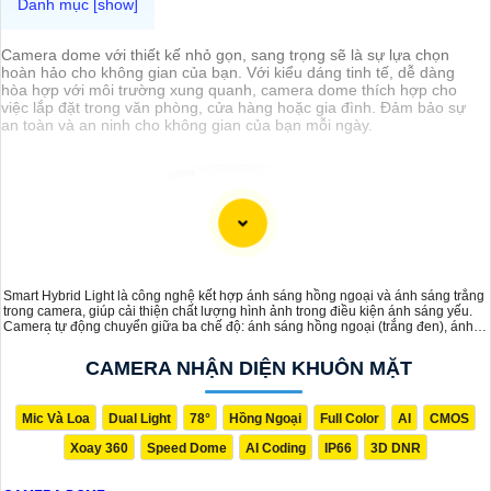
Camera dome với thiết kế nhỏ gọn, sang trọng sẽ là sự lựa chọn
hoàn hảo cho không gian của bạn. Với kiểu dáng tinh tế, dễ dàng
hòa hợp với môi trường xung quanh, camera dome thích hợp cho
việc lắp đặt trong văn phòng, cửa hàng hoặc gia đình. Đảm bảo sự
an toàn và an ninh cho không gian của bạn mỗi ngày.
Smart Hybrid Light là công nghệ kết hợp ánh sáng hồng ngoại và ánh sáng trắng
trong camera, giúp cải thiện chất lượng hình ảnh trong điều kiện ánh sáng yếu.
Camera tự động chuyển giữa ba chế độ: ánh sáng hồng ngoại (trắng đen), ánh
sáng trắng (có màu ban đêm), và ánh sáng thông minh (có màu khi phát hiện
chuyển động). Với camera Smart Hybrid Light sẽ đảm bảo giám sát hiệu quả linh
CAMERA NHẬN DIỆN KHUÔN MẶT
hoạt, cung cấp hình ảnh rõ nét cả ngày và đêm.
Mic Và Loa
Dual Light
78°
Hồng Ngoại
Full Color
AI
CMOS
Xoay 360
Speed Dome
AI Coding
IP66
3D DNR
'