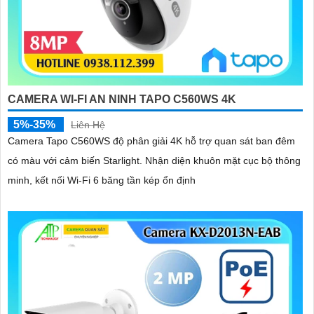
CAMERA WI-FI AN NINH TAPO C560WS 4K
5%-35%
Liên Hệ
Camera Tapo C560WS độ phân giải 4K hỗ trợ quan sát ban đêm
có màu với cảm biến Starlight. Nhận diện khuôn mặt cục bộ thông
minh, kết nối Wi-Fi 6 băng tần kép ổn định