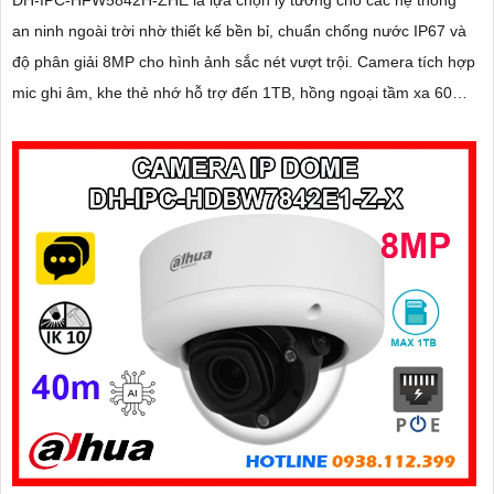
an ninh ngoài trời nhờ thiết kế bền bỉ, chuẩn chống nước IP67 và
độ phân giải 8MP cho hình ảnh sắc nét vượt trội. Camera tích hợp
mic ghi âm, khe thẻ nhớ hỗ trợ đến 1TB, hồng ngoại tầm xa 60m
và kết nối PoE giúp lắp đặt dễ dàng, tiết kiệm chi phí