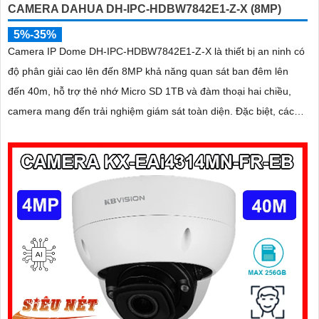
CAMERA DAHUA DH-IPC-HDBW7842E1-Z-X (8MP)
5%-35%
Camera IP Dome DH-IPC-HDBW7842E1-Z-X là thiết bị an ninh có
độ phân giải cao lên đến 8MP khả năng quan sát ban đêm lên
đến 40m, hỗ trợ thẻ nhớ Micro SD 1TB và đàm thoại hai chiều,
camera mang đến trải nghiệm giám sát toàn diện. Đặc biệt, các
tính năng AI thông minh như nhận diện khuôn mặt và đếm người
giúp nâng cao hiệu quả quản lý và an ninh cho mọi không gian
trong nhà