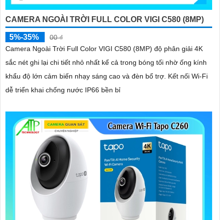
CAMERA NGOÀI TRỜI FULL COLOR VIGI C580 (8MP)
5%-35%
00 ₫
Camera Ngoài Trời Full Color VIGI C580 (8MP) độ phân giải 4K
sắc nét ghi lại chi tiết nhỏ nhất kể cả trong bóng tối nhờ ống kính
khẩu độ lớn cảm biến nhạy sáng cao và đèn bổ trợ. Kết nối Wi-Fi
dễ triển khai chống nước IP66 bền bỉ