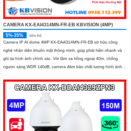
CAMERA KX-EAI4314MN-FR-EB KBVISION (4MP)
5%-35%
liên hệ
Camera IP AI dome 4MP KX-EAi4314MN-FR-EB sở hữu công
nghệ nhận diện khuôn mặt thông minh, giúp phát hiện nhanh và
ghi lại hình ảnh chính xác. Với tầm xa hồng ngoại 40m, chống
ngược sáng WDR 140dB, camera đảm bảo chất lượng hình ảnh
vượt trội trong mọi điều kiện