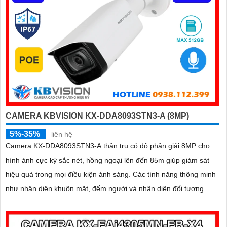
CAMERA KBVISION KX-DDA8093STN3-A (8MP)
5%-35%
liên hệ
Camera KX-DDA8093STN3-A thân trụ có độ phân giải 8MP cho
hình ảnh cực kỳ sắc nét, hồng ngoại lên đến 85m giúp giám sát
hiệu quả trong mọi điều kiện ánh sáng. Các tính năng thông minh
như nhận diện khuôn mặt, đếm người và nhận diện đối tượng
cùng khe cắm thẻ Micro SD 512GB mang lại sự tiện lợi tối đa
được bảo vệ với chuẩn IP67, IK10 và hỗ trợ PoE, camera đảm