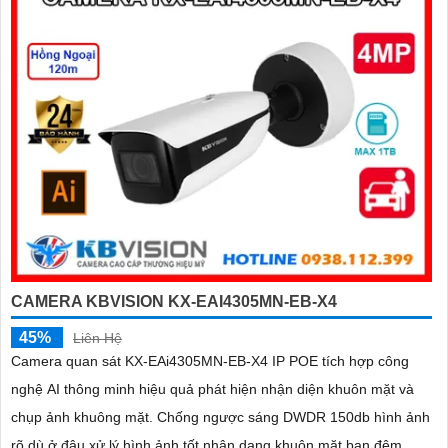
bảo hoạt động ổn định
CAMERA KBVISION KX-EAI4305MN-EB-X4
45%
Liên Hệ
Camera quan sát KX-EAi4305MN-EB-X4 IP POE tích hợp công
nghệ AI thông minh hiệu quả phát hiện nhận diện khuôn mặt và
chụp ảnh khuông mặt. Chống ngược sáng DWDR 150db hình ảnh
rõ dù ở đâu xử lý hình ảnh tốt nhận dạng khuôn mặt ban đêm