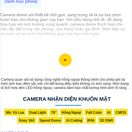
Camera dome với thiết kế nhỏ gọn, sang trọng sẽ là sự lựa chọn
hoàn hảo cho không gian của bạn. Với kiểu dáng tinh tế, dễ dàng
hòa hợp với môi trường xung quanh, camera dome thích hợp cho
việc lắp đặt trong văn phòng, cửa hàng hoặc gia đình. Đảm bảo sự
an toàn và an ninh cho không gian của bạn mỗi ngày.
Camera quan sát sử dụng công nghệ hồng ngoại thông minh cho phép ghi lại
hình ảnh ban đêm sắc nét, chi tiết trong điều kiện không có ánh sáng. Nhờ trang
bị tích hợp đèn LED hồng ngoại, camera đảm bảo chất lượng hình ảnh rõ ràng
trong mọi điều kiện ánh sáng yếu, phục vụ tốt cho việc giám sát an ninh.
CAMERA NHẬN DIỆN KHUÔN MẶT
Mic Và Loa
Dual Light
78°
Hồng Ngoại
Full Color
AI
CMOS
Xoay 360
Speed Dome
AI Coding
IP66
3D DNR
'