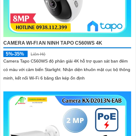
CAMERA WI-FI AN NINH TAPO C560WS 4K
5%-35%
Liên Hệ
Camera Tapo C560WS độ phân giải 4K hỗ trợ quan sát ban đêm
có màu với cảm biến Starlight. Nhận diện khuôn mặt cục bộ thông
minh, kết nối Wi-Fi 6 băng tần kép ổn định