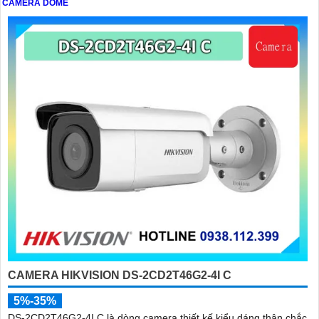
CAMERA DOME
CAMERA HIKVISION DS-2CD2T46G2-4I C
5%-35%
DS-2CD2T46G2-4I C là dòng camera thiết kế kiểu dáng thân chắc