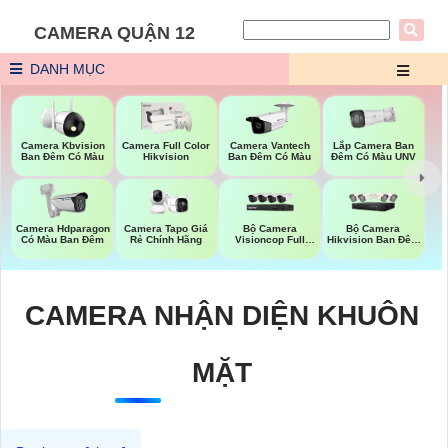
CAMERA QUẬN 12
DANH MỤC
Lắp Camera Ban
Camera Kbvision
Camera Full Color
Camera Vantech
Đêm Có Màu UNV
Ban Đêm Có Màu
Hikvision
Ban Đêm Có Màu
Bộ Camera
Bộ Camera
Camera Hdparagon
Camera Tapo Giá
Visioncop Full
Hikvision Ban Đêm
Có Màu Ban Đêm
Rẻ Chính Hãng
Color
Có Màu
CAMERA NHẬN DIỆN KHUÔN
MẶT