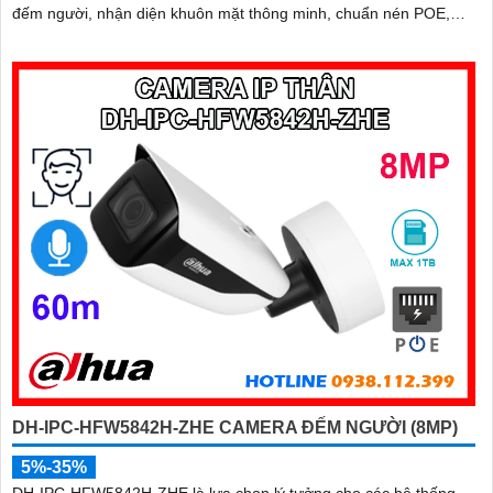
đếm người, nhận diện khuôn mặt thông minh, chuẩn nén POE,
đạt tiêu chuẩn chống nước IP67, phù hợp cho các khu vực giám
sát ngoài trời, hỗ trợ tính năng quản lý chỗ đỗ xe hiệu quả cho các
bãi giữ xe
DH-IPC-HFW5842H-ZHE CAMERA ĐẾM NGƯỜI (8MP)
5%-35%
DH-IPC-HFW5842H-ZHE là lựa chọn lý tưởng cho các hệ thống