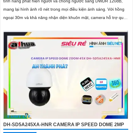
tính năng phát hiện người và chống ngược sáng DWDR 120dB,
mang lại hình ảnh rõ nét trong mọi điều kiện ánh sáng. Với hồng
ngoại 30m và khả năng nhận diện khuôn mặt, camera hỗ trợ quan
sát ban đêm màu sắc tự nhiên, phù hợp cho công trình
DH-SD5A245XA-HNR CAMERA IP SPEED DOME 2MP