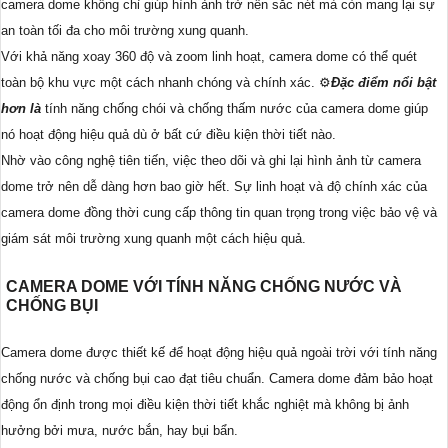
camera dome không chỉ giúp hình ảnh trở nên sắc nét mà còn mang lại sự
an toàn tối đa cho môi trường xung quanh.
Với khả năng xoay 360 độ và zoom linh hoạt, camera dome có thể quét
toàn bộ khu vực một cách nhanh chóng và chính xác. ⚙
Đặc điểm nổi bật
hơn là
tính năng chống chói và chống thấm nước của camera dome giúp
nó hoạt động hiệu quả dù ở bất cứ điều kiện thời tiết nào.
Nhờ vào công nghệ tiên tiến, việc theo dõi và ghi lại hình ảnh từ camera
dome trở nên dễ dàng hơn bao giờ hết. Sự linh hoạt và độ chính xác của
camera dome đồng thời cung cấp thông tin quan trọng trong việc bảo vệ và
giám sát môi trường xung quanh một cách hiệu quả.
CAMERA DOME VỚI TÍNH NĂNG CHỐNG NƯỚC VÀ
CHỐNG BỤI
Camera dome được thiết kế để hoạt động hiệu quả ngoài trời với tính năng
chống nước và chống bụi cao đạt tiêu chuẩn. Camera dome đảm bảo hoạt
động ổn định trong mọi điều kiện thời tiết khắc nghiệt mà không bị ảnh
hưởng bởi mưa, nước bắn, hay bụi bẩn.