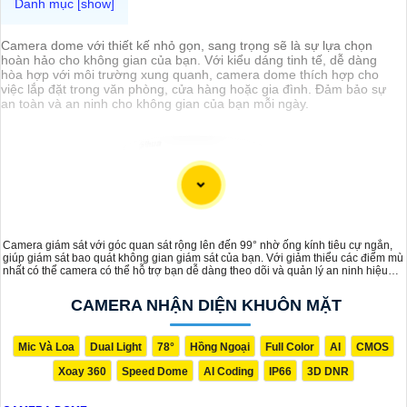
Camera dome với thiết kế nhỏ gọn, sang trọng sẽ là sự lựa chọn
hoàn hảo cho không gian của bạn. Với kiểu dáng tinh tế, dễ dàng
hòa hợp với môi trường xung quanh, camera dome thích hợp cho
việc lắp đặt trong văn phòng, cửa hàng hoặc gia đình. Đảm bảo sự
an toàn và an ninh cho không gian của bạn mỗi ngày.
Camera giám sát với góc quan sát rộng lên đến 99° nhờ ống kính tiêu cự ngắn,
giúp giám sát bao quát không gian giám sát của bạn. Với giảm thiểu các điểm mù
nhất có thể camera có thể hỗ trợ bạn dễ dàng theo dõi và quản lý an ninh hiệu
quả, đảm bảo bảo vệ tối ưu cho khu vực cần giám sát.
CAMERA NHẬN DIỆN KHUÔN MẶT
Mic Và Loa
Dual Light
78°
Hồng Ngoại
Full Color
AI
CMOS
Xoay 360
Speed Dome
AI Coding
IP66
3D DNR
'