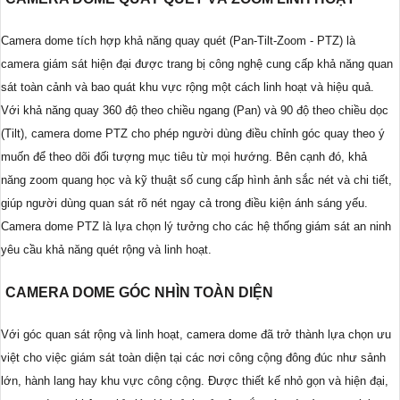
Camera dome tích hợp khả năng quay quét (Pan-Tilt-Zoom - PTZ) là
camera giám sát hiện đại được trang bị công nghệ cung cấp khả năng quan
sát toàn cảnh và bao quát khu vực rộng một cách linh hoạt và hiệu quả.
Với khả năng quay 360 độ theo chiều ngang (Pan) và 90 độ theo chiều dọc
(Tilt), camera dome PTZ cho phép người dùng điều chỉnh góc quay theo ý
muốn để theo dõi đối tượng mục tiêu từ mọi hướng. Bên cạnh đó, khả
năng zoom quang học và kỹ thuật số cung cấp hình ảnh sắc nét và chi tiết,
giúp người dùng quan sát rõ nét ngay cả trong điều kiện ánh sáng yếu.
Camera dome PTZ là lựa chọn lý tưởng cho các hệ thống giám sát an ninh
yêu cầu khả năng quét rộng và linh hoạt.
CAMERA DOME GÓC NHÌN TOÀN DIỆN
Với góc quan sát rộng và linh hoạt, camera dome đã trở thành lựa chọn ưu
việt cho việc giám sát toàn diện tại các nơi công cộng đông đúc như sảnh
lớn, hành lang hay khu vực công cộng. Được thiết kế nhỏ gọn và hiện đại,