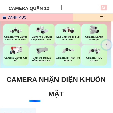
CAMERA QUẬN 12
DANH MỤC
Camera Wifi Dahua
Camera Sử Dụng
Lắp Camera Ip Full
Camera Dahua
Có Màu Ban Đêm
Chip Sony Dahua
Color Dahua
Starlight
Camera Dahua Giá
Camera Dahua
Camera Ip Thân Trụ
Camera TIOC
Rẻ
Hồng Ngoại Ban
Dahua
Dahua
Đêm
CAMERA NHẬN DIỆN KHUÔN
MẶT