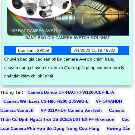
BẢNG BÁO GIÁ CAMERA AVETCH MỚI NHẤT
Lần xem: 29039
7/1/2023 11:19:46 AM
Chuyên báo giá các sản phẩm camera Avetch chinh hãng
chuyên dụng,chuyên tư vấn và đưa ra giải pháp camera hợp lý
nhất,tiết kiệm chi phí nhất.
Thông Tin:
Camera Dahua DH-HAC-HFW1200CLP-IL-A
Camera Wifi Ezviz CS-H8c-R200-1J5WKFL
VP-144AHDH
Camera Vantech
VP-311AHDH Camera VanTech
Camera
Thân Cố Định Ngoài Trời DS-2CE16D0T-EXIPF Hikvision
Các
Loại Camera Phù Hợp Sử Dụng Trong Cửa Hàng
Hướng Dẫn