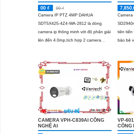
00 ₫
7,850,
00 ₫
Camera IP PTZ 4MP DAHUA
Camera 
SDT5X425-4Z4-WA-2812 là dòng
SD29404
camera ip thông minh với độ phân giải
tiên tiế
lên đến 4.0mp,tích hợp 2 camera
bảo bệ vành đai. 
trong một, Công nghệ Startlight với độ
dây mạn
nhạy sáng cực thấp 0.001Lux/F1
chức nă
minh
CAMERA VPH-C839AI CÔNG
VP-60
NGHỆ AI
CÔNG 