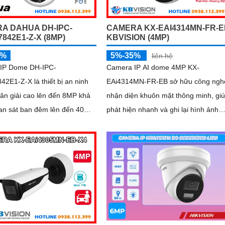
A DAHUA DH-IPC-
CAMERA KX-EAI4314MN-FR-E
842E1-Z-X (8MP)
KBVISION (4MP)
5%
5%-35%
liên hệ
IP Dome DH-IPC-
Camera IP AI dome 4MP KX-
E1-Z-X là thiết bị an ninh
EAi4314MN-FR-EB sở hữu công ngh
ân giải cao lên đến 8MP khả
nhận diện khuôn mặt thông minh, gi
an sát ban đêm lên đến 40m,
phát hiện nhanh và ghi lại hình ảnh
thẻ nhớ Micro SD 1TB và đàm
chính xác. Với tầm xa hồng ngoại
i chiều, camera mang đến trải
40m, chống ngược sáng WDR 140dB
 sát toàn diện. Đặc biệt,
camera đảm bảo chất lượng hình ản
 năng AI thông minh như nhận
vượt trội trong mọi điều kiện
uôn mặt và đếm người giúp
 hiệu quả quản lý và an ninh
không gian trong nhà