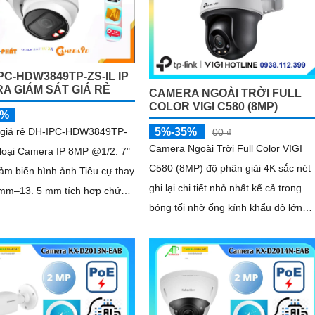
PC-HDW3849TP-ZS-IL IP
A GIÁM SÁT GIÁ RẺ
CAMERA NGOÀI TRỜI FULL
COLOR VIGI C580 (8MP)
5%
giá rẻ DH-IPC-HDW3849TP-
5%-35%
00 ₫
Camera Ngoài Trời Full Color VIGI
 loại Camera IP 8MP @1/2. 7"
C580 (8MP) độ phân giải 4K sắc nét
m biến hình ảnh Tiêu cự thay
ghi lại chi tiết nhỏ nhất kể cả trong
7 mm–13. 5 mm tích hợp chức
bóng tối nhờ ống kính khẩu độ lớn
u âm phát hiện chuyển động
cảm biến nhạy sáng cao và đèn bổ
trợ. Kết nối Wi-Fi dễ triển khai chống
nước IP66 bền bỉ