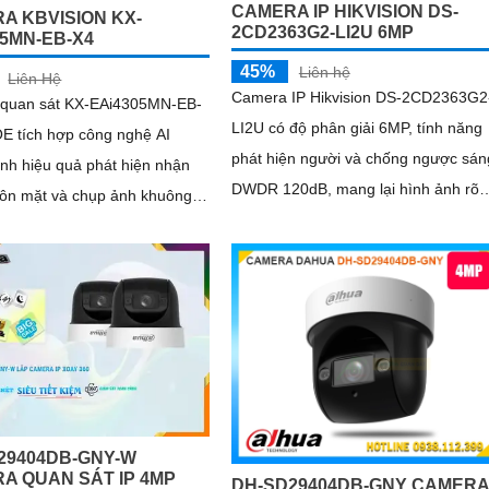
CAMERA IP HIKVISION DS-
A KBVISION KX-
2CD2363G2-LI2U 6MP
05MN-EB-X4
45%
Liên hệ
Liên Hệ
Camera IP Hikvision DS-2CD2363G2
quan sát KX-EAi4305MN-EB-
LI2U có độ phân giải 6MP, tính năng
E tích hợp công nghệ AI
phát hiện người và chống ngược sán
nh hiệu quả phát hiện nhận
DWDR 120dB, mang lại hình ảnh rõ
uôn mặt và chụp ảnh khuông
nét trong mọi điều kiện ánh sáng. Với
hồng ngoại 30m và khả năng nhận
 rõ dù ở đâu xử lý hình ảnh
diện khuôn mặt, camera hỗ trợ quan
n dạng khuôn mặt ban đêm
sát ban đêm màu sắc tự nhiên, phù
hợp cho công trình
29404DB-GNY-W
A QUAN SÁT IP 4MP
DH-SD29404DB-GNY CAMERA