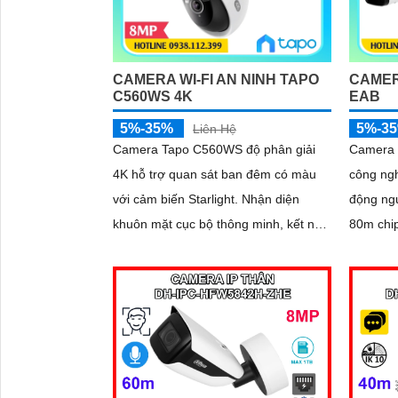
CAMERA WI-FI AN NINH TAPO
CAMER
C560WS 4K
EAB
5%-35%
5%-3
Liên Hệ
Camera Tapo C560WS độ phân giải
Camera 
4K hỗ trợ quan sát ban đêm có màu
công ngh
với cảm biến Starlight. Nhận diện
động ng
khuôn mặt cục bộ thông minh, kết nối
80m chip
Wi-Fi 6 băng tần kép ổn định
mặt cập
rào ảo h