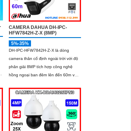
-
CAMERA DAHUA DH-IPC-
HFW7842H-Z-X (8MP)
5%-35%
DH-IPC-HFW7842H-Z-X là dòng
camera thân cố định ngoài trời với độ
phân giải 8MP tích hợp công nghệ
m
hồng ngoại ban đêm lên đến 60m và
khe cắm thẻ nhớ hỗ trợ tối đa 1TB.
Camera hỗ trợ đếm người, nhận diện
khuôn mặt thông minh, chuẩn nén
POE, đạt tiêu chuẩn chống nước IP67,
phù hợp cho các khu vực giám sát
ngoài trời, hỗ trợ tính năng quản lý