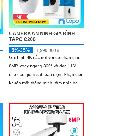
CAMERA AN NINH GIA ĐÌNH
TAPO C260
5%-35%
1,990,000 ₫
Ghi hình 4K sắc nét với độ phân giải
8MP, xoay ngang 360° và dọc 116°
cho góc quan sát toàn diện. Nhận diện
khuôn mặt thông minh, tầm nhìn ban
đêm 12m, đàm thoại hai chiều tiện lợi