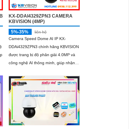
chỗ đỗ xe hiệu quả cho các bãi giữ xe
B
KX-DDAI4329ZPN3 CAMERA
KBVISION (4MP)
5%-35%
liên hệ
Camera Speed Dome AI IP KX-
ệ
DDAi4329ZPN3 chính hãng KBVISION
úp
được trang bị độ phân giải 4.0MP và
công nghệ AI thông minh, giúp nhận
diện khuôn mặt, con người và phương
,
tiện chính xác
h