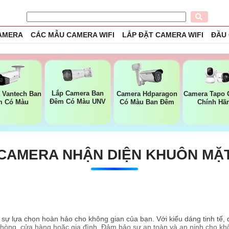
CAMERA
CÁC MẪU CAMERA WIFI
LẮP ĐẶT CAMERA WIFI
ĐẦU
Lắp Camera Ban
 Vantech Ban
Camera Hdparagon
Camera Tapo 
Đêm Có Màu UNV
m Có Màu
Có Màu Ban Đêm
Chính Hã
CAMERA NHẬN DIỆN KHUÔN MẶ
 sự lựa chọn hoàn hảo cho không gian của bạn. Với kiểu dáng tinh tế
phòng, cửa hàng hoặc gia đình. Đảm bảo sự an toàn và an ninh cho kh