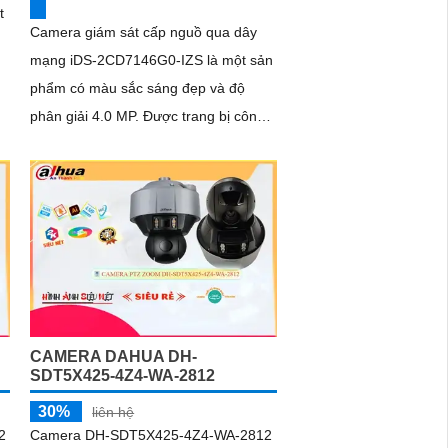
t
Camera giám sát cấp nguồ qua dây
mạng iDS-2CD7146G0-IZS là một sản
phẩm có màu sắc sáng đẹp và độ
phân giải 4.0 MP. Được trang bị công
nghệ thiếu sáng và công nghệ chuyên
dụng...
CAMERA DAHUA DH-
SDT5X425-4Z4-WA-2812
30%
liên hệ
2
Camera DH-SDT5X425-4Z4-WA-2812