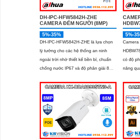
DH-IPC-HFW5842H-ZHE
CAMER
CAMERA ĐẾM NGƯỜI (8MP)
HDBW7
5%-35%
5%-3
DH-IPC-HFW5842H-ZHE là lựa chọn
Camera 
lý tưởng cho các hệ thống an ninh
HDBW7842
ngoài trời nhờ thiết kế bền bỉ, chuẩn
có độ ph
chống nước IP67 và độ phân giải 8MP
năng qu
cho hình ảnh sắc nét vượt trội.
hỗ trợ 
Camera tích hợp mic ghi âm, khe thẻ
thoại ha
nhớ hỗ trợ đến 1TB, hồng ngoại tầm
nghiệm giám
xa 60m và kết nối PoE giúp lắp đặt dễ
các tính
dàng, tiết kiệm chi phí
diện kh
nâng cao
cho mọi 