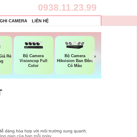
0938.11.23.99
 GHI CAMERA
LIÊN HỆ
Bộ Camera
Bộ Camera
Giá Rẻ
Visioncop Full
Hikvision Ban Đêm
ng
Color
Có Màu
T
, dễ dàng hòa hợp với môi trường xung quanh,
ông gian của bạn mỗi ngày.