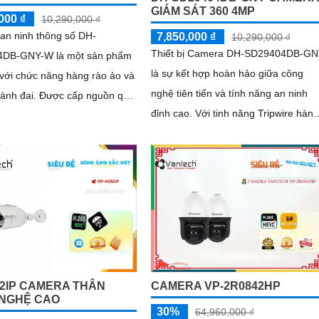
GIÁM SÁT 360 4MP
000 ₫
10,290,000 ₫
an ninh thông số DH-
7,850,000 ₫
10,290,000 ₫
Thiết bị Camera DH-SD29404DB-G
DB-GNY-W là một sản phẩm
là sự kết hợp hoàn hảo giữa công
n với chức năng hàng rào ảo và
nghệ tiên tiến và tính năng an ninh
Được cấp nguồn qua
đỉnh cao. Với tinh năng Tripwire hàng
g, camera này còn tích hợp
rào ảo và Intrusion (chống xâm
ng nhận diện khuôn mặt thông
nhập)...
12IP CAMERA THÂN
CAMERA VP-2R0842HP
NGHỆ CAO
30%
64,960,000 ₫