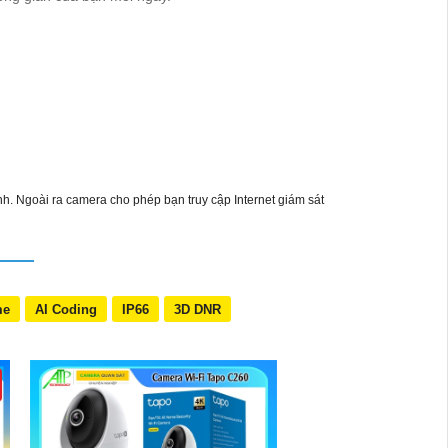
h. Ngoài ra camera cho phép bạn truy cập Internet giám sát
me
AI Coding
IP66
3D DNR