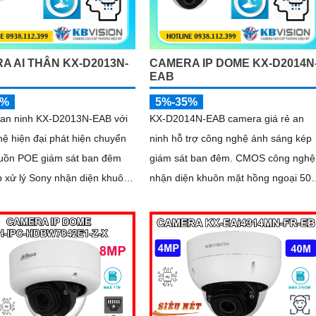
A AI THÂN KX-D2013N-
CAMERA IP DOME KX-D2014N
EAB
5%
5%-35%
an ninh KX-D2013N-EAB với
KX-D2014N-EAB camera giá rẻ an
ệ hiện đại phát hiện chuyển
ninh hỗ trợ công nghệ ánh sáng kép
uồn POE giám sát ban đêm
giám sát ban đêm. CMOS công nghệ
 xử lý Sony nhận diện khuôn
nhận diện khuôn mặt hồng ngoại 50
 nhật IP POE báo động hàng
báo động xâm nhập hàng rào ảo kết
ình ảnh sắc nét 2.0 MP H
nối IP POE dễ dàng công nghệ
Starlight hỗ trợ hình ảnh sắc nét 2