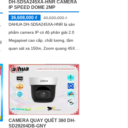
DH-SD5A245XA-HNR CAMERA
IP SPEED DOME 2MP
36,608,000 ₫
40,500,000 ₫
DAHUA DH-SD5A245XA-HNR là sản
-
phẩm camera IP có độ phân giải 2.0
Megapixel cao cấp, chất lượng, tầm
g
quan sát xa 150m, Zoom quang 45X,
chống ngược sáng tốt,hỗ trợ công
nghệ Starlight cho phép camera ghi
hình trong điều kiện thiếu ánh sáng
CAMERA QUAY QUÉT 360 DH-
SD29204DB-GNY