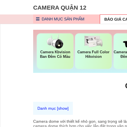
CAMERA QUẬN 12
DANH MỤC
SẢN PHẨM
BÁO GIÁ 
Camera Kbvision
Camera Full Color
Camera
Ban Đêm Có Màu
Hikvision
Đê
Camera dome với thiết kế nhỏ gọn, sang trọng sẽ là
camera dome thích hợp cho việc lắp đặt trong văn 