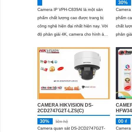
30%
Camera IP VPH-C839AI là một sản
Camera 
phẩm chất lượng cao được trang bị
phẩm ca
công nghệ hiện đại nhất hiện nay. Với
chất lượ
độ phân giải 4K, camera cho hình ảnh
phân giải cao. Được
sắc nét, rõ ràng và chi tiết
nghệ POE
tiết kiệ
việc cấu
CAMERA HIKVISION DS-
CAMER
2CD2747G2T-LZS(C)
HFW34
30%
00 ₫
liên hệ
Camera quan sát DS-2CD2747G2T-
Camera 