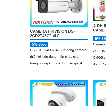
✲ DH-I
CAMER
CAMERA HIKVISION DS-
2CD2T46G2-4I C
5%-3
Camera 
5%-35%
DS-2CD2T46G2-4I C là dòng camera
ZS-IL là
thiết kế kiểu dáng thân chắc chắn,
CMOS cả
trang bị ống kính có độ phân giải 4
'
đổi 2. 
năng Th
thông...