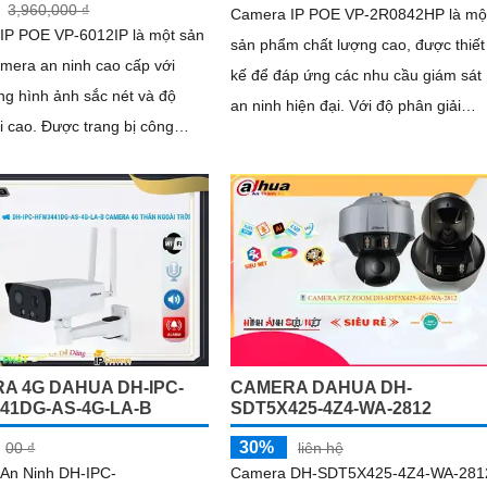
3,960,000 ₫
Camera IP POE VP-2R0842HP là mộ
IP POE VP-6012IP là một sản
sản phẩm chất lượng cao, được thiết
mera an ninh cao cấp với
kế để đáp ứng các nhu cầu giám sát
ng hình ảnh sắc nét và độ
an ninh hiện đại. Với độ phân giải
 trang bị công
4MP, camera này cung cấp hình ảnh
 (Power over Ethernet), giúp
sắc nét và chi tiết, giúp bạn quan sát
m thời gian và công sức trong
mọi sự kiện một cách rõ ràng
 hình và cài đặt
A 4G DAHUA DH-IPC-
CAMERA DAHUA DH-
41DG-AS-4G-LA-B
SDT5X425-4Z4-WA-2812
30%
00 ₫
liên hệ
An Ninh DH-IPC-
Camera DH-SDT5X425-4Z4-WA-281