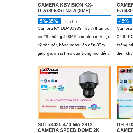
CAMERA KBVISION KX-
CAMER
DDA8093STN3-A (8MP)
EAI43
5%-35%
45%
liên hệ
Camera KX-DDA8093STN3-A thân trụ
Camera 
có độ phân giải 8MP cho hình ảnh cực
X4 IP PO
kỳ sắc nét, hồng ngoại lên đến 85m
thông mi
giúp giám sát hiệu quả trong mọi điều
diện kh
kiện ánh sáng. Các tính năng thông
mặt. Chống ngược sáng DWDR 150db
minh như nhận diện khuôn mặt, đếm
hình ảnh
người và nhận diện đối tượng cùng
tốt nhậ
khe cắm thẻ Micro SD 512GB mang lại
ONVIF
sự tiện lợi tối đa được bảo vệ với
chuẩn IP67, IK10 và hỗ trợ PoE,
camera đảm bảo hoạt động ổn định
SDT5X425-4Z4-WA-2812
DH-SD
CAMERA SPEED DOME 2K
CAMER