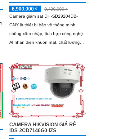
6,900,000 ₫
9,430,000 ₫
Camera giám sát DH-SD29204DB-
NY
GNY là thiết bị bảo vệ thông minh
chống xâm nhập, tích hợp công nghệ
AI nhận diện khuôn mặt, chất lượng
hình ảnh sắc nét 2.0 MP FULL HD
1080P
CAMERA HIKVISION GIÁ RẺ
IDS-2CD7146G0-IZS