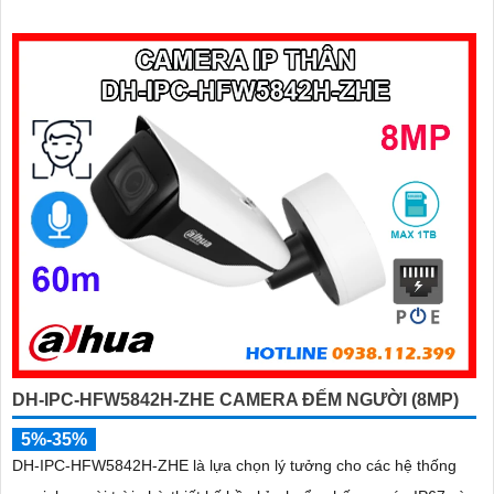
đạt tiêu chuẩn chống nước IP67, phù hợp cho các khu vực giám
sát ngoài trời, hỗ trợ tính năng quản lý chỗ đỗ xe hiệu quả cho các
bãi giữ xe
DH-IPC-HFW5842H-ZHE CAMERA ĐẾM NGƯỜI (8MP)
5%-35%
DH-IPC-HFW5842H-ZHE là lựa chọn lý tưởng cho các hệ thống