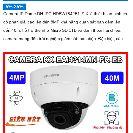
5%-35%
Camera IP Dome DH-IPC-HDBW7842E1-Z-X là thiết bị an ninh có
độ phân giải cao lên đến 8MP khả năng quan sát ban đêm lên
đến 40m, hỗ trợ thẻ nhớ Micro SD 1TB và đàm thoại hai chiều,
camera mang đến trải nghiệm giám sát toàn diện. Đặc biệt, các
tính năng AI thông minh như nhận diện khuôn mặt và đếm người
giúp nâng cao hiệu quả quản lý và an ninh cho mọi không gian
trong nhà