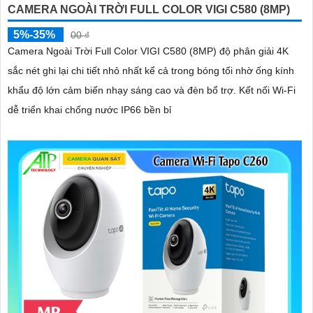
CAMERA NGOÀI TRỜI FULL COLOR VIGI C580 (8MP)
5%-35%
00 ₫
Camera Ngoài Trời Full Color VIGI C580 (8MP) độ phân giải 4K
sắc nét ghi lại chi tiết nhỏ nhất kể cả trong bóng tối nhờ ống kính
khẩu độ lớn cảm biến nhạy sáng cao và đèn bổ trợ. Kết nối Wi-Fi
dễ triển khai chống nước IP66 bền bỉ