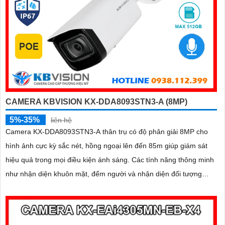
CAMERA KBVISION KX-DDA8093STN3-A (8MP)
5%-35%
liên hệ
Camera KX-DDA8093STN3-A thân trụ có độ phân giải 8MP cho
hình ảnh cực kỳ sắc nét, hồng ngoại lên đến 85m giúp giám sát
hiệu quả trong mọi điều kiện ánh sáng. Các tính năng thông minh
như nhận diện khuôn mặt, đếm người và nhận diện đối tượng
cùng khe cắm thẻ Micro SD 512GB mang lại sự tiện lợi tối đa
được bảo vệ với chuẩn IP67, IK10 và hỗ trợ PoE, camera đảm
bảo hoạt động ổn định