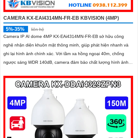
CAMERA KX-EAI4314MN-FR-EB KBVISION (4MP)
5%-35%
liên hệ
Camera IP AI dome 4MP KX-EAi4314MN-FR-EB sở hữu công
nghệ nhận diện khuôn mặt thông minh, giúp phát hiện nhanh và
ghi lại hình ảnh chính xác. Với tầm xa hồng ngoại 40m, chống
ngược sáng WDR 140dB, camera đảm bảo chất lượng hình ảnh
vượt trội trong mọi điều kiện