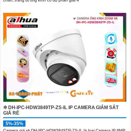
chắn, trang bị ống kính có độ phân giải 4
✲ DH-IPC-HDW3849TP-ZS-IL IP CAMERA GIÁM SÁT
GIÁ RẺ
5%-35%
Camera giá rẻ DH-IPC-HDW3849TP-ZS-IL là loại Camera IP 8MP