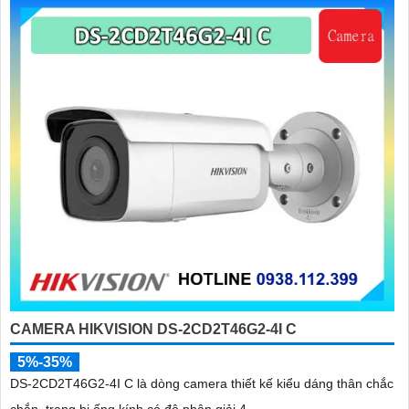
CAMERA HIKVISION DS-2CD2T46G2-4I C
5%-35%
DS-2CD2T46G2-4I C là dòng camera thiết kế kiểu dáng thân chắc