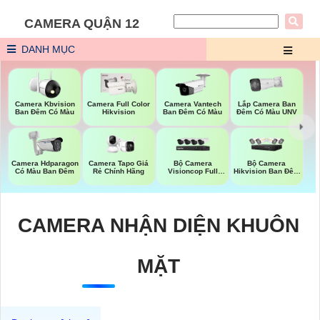
CAMERA QUẬN 12
DANH MỤC
Lắp Camera Ban
Camera Kbvision
Camera Full Color
Camera Vantech
Đêm Có Màu UNV
Ban Đêm Có Màu
Hikvision
Ban Đêm Có Màu
Bộ Camera
Bộ Camera
Camera Hdparagon
Camera Tapo Giá
Visioncop Full
Hikvision Ban Đêm
Có Màu Ban Đêm
Rẻ Chính Hãng
Color
Có Màu
CAMERA NHẬN DIỆN KHUÔN
MẶT