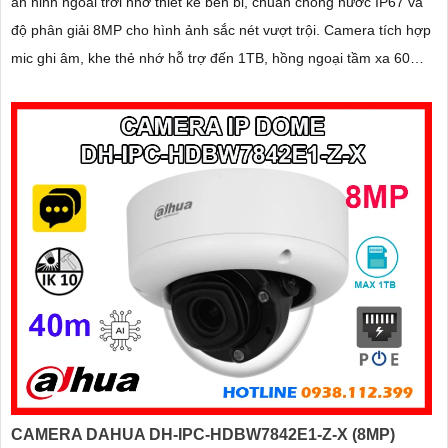
an ninh ngoài trời nhờ thiết kế bền bỉ, chuẩn chống nước IP67 và
độ phân giải 8MP cho hình ảnh sắc nét vượt trội. Camera tích hợp
mic ghi âm, khe thẻ nhớ hỗ trợ đến 1TB, hồng ngoại tầm xa 60m
và kết nối PoE giúp lắp đặt dễ dàng, tiết kiệm chi phí
CAMERA DAHUA DH-IPC-HDBW7842E1-Z-X (8MP)