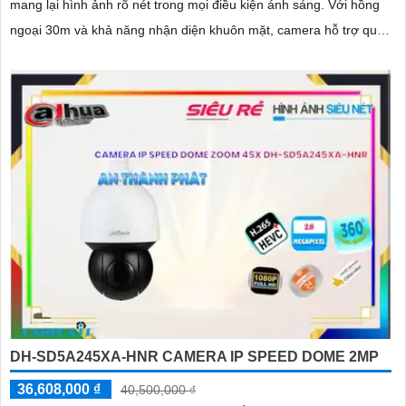
mang lại hình ảnh rõ nét trong mọi điều kiện ánh sáng. Với hồng
ngoại 30m và khả năng nhận diện khuôn mặt, camera hỗ trợ quan
sát ban đêm màu sắc tự nhiên, phù hợp cho công trình
DH-SD5A245XA-HNR CAMERA IP SPEED DOME 2MP
36,608,000 ₫
40,500,000 ₫