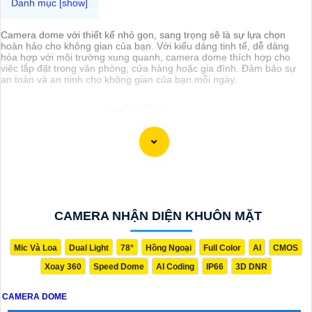
Camera dome với thiết kế nhỏ gọn, sang trọng sẽ là sự lựa chọn
hoàn hảo cho không gian của bạn. Với kiểu dáng tinh tế, dễ dàng
hòa hợp với môi trường xung quanh, camera dome thích hợp cho
việc lắp đặt trong văn phòng, cửa hàng hoặc gia đình. Đảm bảo sự
an toàn và an ninh cho không gian của bạn mỗi ngày.
CAMERA NHẬN DIỆN KHUÔN MẶT
Mic Và Loa
Dual Light
78°
Hồng Ngoại
Full Color
AI
CMOS
Xoay 360
Speed Dome
AI Coding
IP66
3D DNR
CAMERA DOME
'