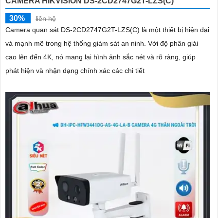
CAMERA HIKVISION DS-2CD2747G2T-LZS(C)
30%
liên hệ
Camera quan sát DS-2CD2747G2T-LZS(C) là một thiết bị hiện đại
và mạnh mẽ trong hệ thống giám sát an ninh. Với độ phân giải
cao lên đến 4K, nó mang lại hình ảnh sắc nét và rõ ràng, giúp
phát hiện và nhận dạng chính xác các chi tiết