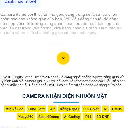
Camera dome với thiết kế nhỏ gọn, sang trọng sẽ là sự lựa chọn
hoàn hảo cho không gian của bạn. Với kiểu dáng tinh tế, dễ dàng
hòa hợp với môi trường xung quanh, camera dome thích hợp cho
việc lắp đặt trong văn phòng, cửa hàng hoặc gia đình. Đảm bảo sự
an toàn và an ninh cho không gian của bạn mỗi ngày.
DWDR (Digital Wide Dynamic Range) là công nghệ chống ngược sáng giúp xử
lý hình ảnh mà camera ghi lại được nét hơn, rõ ràng hơn trong các điều kiện ánh
sáng khắc nghiệt. Công nghệ DWDR có nhiệm vụ cân bằng độ sáng giữa các
vùng sáng và tối, mang lại hình ảnh sắc nét và ổn định màu sắc, ngay cả khi ánh
sáng mạnh chiếu trực tiếp.
CAMERA NHẬN DIỆN KHUÔN MẶT
Mic Và Loa
Dual Light
78°
Hồng Ngoại
Full Color
AI
CMOS
Xoay 360
Speed Dome
AI Coding
IP66
3D DNR
'