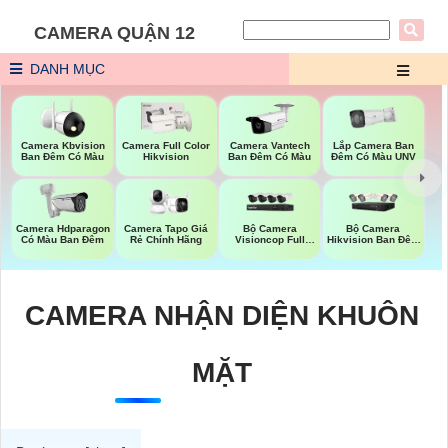
CAMERA QUẬN 12
DANH MỤC
Lắp Camera Ban
Camera Kbvision
Camera Full Color
Camera Vantech
Đêm Có Màu UNV
Ban Đêm Có Màu
Hikvision
Ban Đêm Có Màu
Bộ Camera
Bộ Camera
Camera Hdparagon
Camera Tapo Giá
Visioncop Full
Hikvision Ban Đêm
Có Màu Ban Đêm
Rẻ Chính Hãng
Color
Có Màu
CAMERA NHẬN DIỆN KHUÔN
MẶT