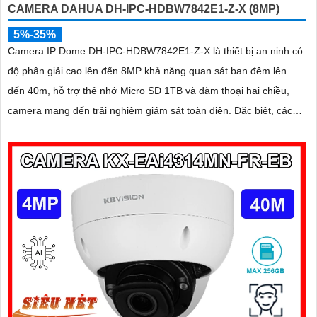
CAMERA DAHUA DH-IPC-HDBW7842E1-Z-X (8MP)
5%-35%
Camera IP Dome DH-IPC-HDBW7842E1-Z-X là thiết bị an ninh có
độ phân giải cao lên đến 8MP khả năng quan sát ban đêm lên
đến 40m, hỗ trợ thẻ nhớ Micro SD 1TB và đàm thoại hai chiều,
camera mang đến trải nghiệm giám sát toàn diện. Đặc biệt, các
tính năng AI thông minh như nhận diện khuôn mặt và đếm người
giúp nâng cao hiệu quả quản lý và an ninh cho mọi không gian
trong nhà