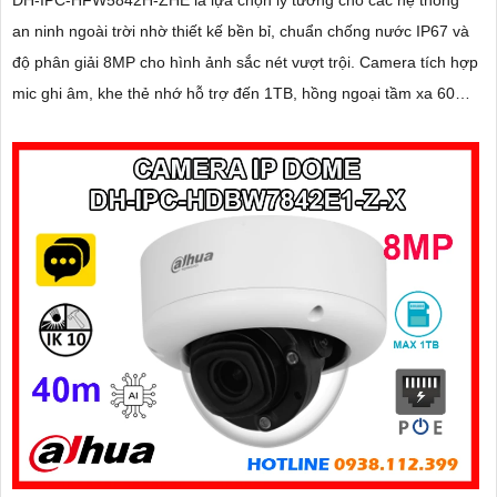
an ninh ngoài trời nhờ thiết kế bền bỉ, chuẩn chống nước IP67 và
độ phân giải 8MP cho hình ảnh sắc nét vượt trội. Camera tích hợp
mic ghi âm, khe thẻ nhớ hỗ trợ đến 1TB, hồng ngoại tầm xa 60m
và kết nối PoE giúp lắp đặt dễ dàng, tiết kiệm chi phí