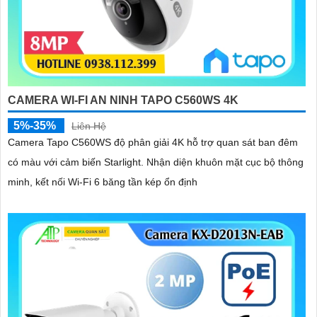
CAMERA WI-FI AN NINH TAPO C560WS 4K
5%-35%
Liên Hệ
Camera Tapo C560WS độ phân giải 4K hỗ trợ quan sát ban đêm
có màu với cảm biến Starlight. Nhận diện khuôn mặt cục bộ thông
minh, kết nối Wi-Fi 6 băng tần kép ổn định