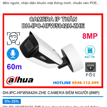
đếm người, nhận diện khuôn mặt thông minh, chuẩn nén POE,
đạt tiêu chuẩn chống nước IP67, phù hợp cho các khu vực giám
sát ngoài trời, hỗ trợ tính năng quản lý chỗ đỗ xe hiệu quả cho các
bãi giữ xe
DH-IPC-HFW5842H-ZHE CAMERA ĐẾM NGƯỜI (8MP)
5%-35%
DH-IPC-HFW5842H-ZHE là lựa chọn lý tưởng cho các hệ thống