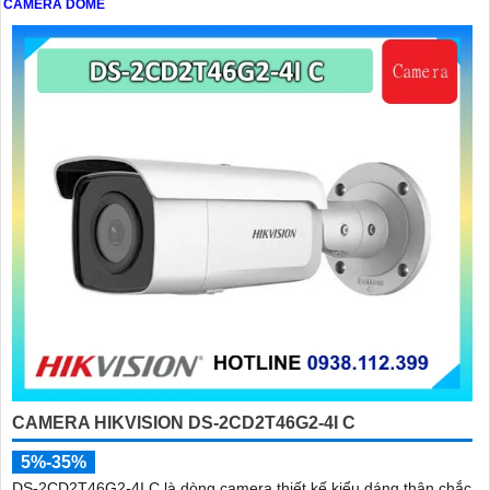
CAMERA DOME
CAMERA HIKVISION DS-2CD2T46G2-4I C
5%-35%
DS-2CD2T46G2-4I C là dòng camera thiết kế kiểu dáng thân chắc