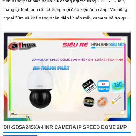
tính năng phát hiện người và chống ngược sáng DWDR 120dB,
mang lại hình ảnh rõ nét trong mọi điều kiện ánh sáng. Với hồng
ngoại 30m và khả năng nhận diện khuôn mặt, camera hỗ trợ quan
sát ban đêm màu sắc tự nhiên, phù hợp cho công trình
DH-SD5A245XA-HNR CAMERA IP SPEED DOME 2MP