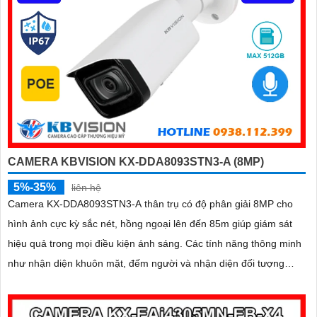
CAMERA KBVISION KX-DDA8093STN3-A (8MP)
5%-35%
liên hệ
Camera KX-DDA8093STN3-A thân trụ có độ phân giải 8MP cho
hình ảnh cực kỳ sắc nét, hồng ngoại lên đến 85m giúp giám sát
hiệu quả trong mọi điều kiện ánh sáng. Các tính năng thông minh
như nhận diện khuôn mặt, đếm người và nhận diện đối tượng
cùng khe cắm thẻ Micro SD 512GB mang lại sự tiện lợi tối đa
được bảo vệ với chuẩn IP67, IK10 và hỗ trợ PoE, camera đảm