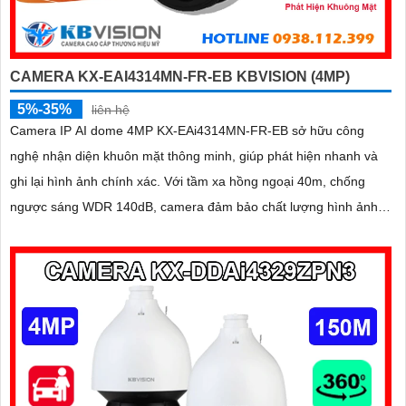
CAMERA KX-EAI4314MN-FR-EB KBVISION (4MP)
5%-35%
liên hệ
Camera IP AI dome 4MP KX-EAi4314MN-FR-EB sở hữu công
nghệ nhận diện khuôn mặt thông minh, giúp phát hiện nhanh và
ghi lại hình ảnh chính xác. Với tầm xa hồng ngoại 40m, chống
ngược sáng WDR 140dB, camera đảm bảo chất lượng hình ảnh
vượt trội trong mọi điều kiện