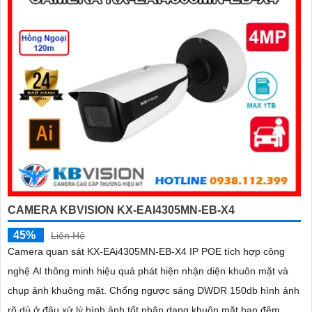
bảo hoạt động ổn định
CAMERA KBVISION KX-EAI4305MN-EB-X4
45%
Liên Hệ
Camera quan sát KX-EAi4305MN-EB-X4 IP POE tích hợp công
nghệ AI thông minh hiệu quả phát hiện nhận diện khuôn mặt và
chụp ảnh khuông mặt. Chống ngược sáng DWDR 150db hình ảnh
rõ dù ở đâu xử lý hình ảnh tốt nhận dạng khuôn mặt ban đêm