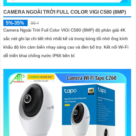
CAMERA NGOÀI TRỜI FULL COLOR VIGI C580 (8MP)
5%-35%
00 ₫
Camera Ngoài Trời Full Color VIGI C580 (8MP) độ phân giải 4K
sắc nét ghi lại chi tiết nhỏ nhất kể cả trong bóng tối nhờ ống kính
khẩu độ lớn cảm biến nhạy sáng cao và đèn bổ trợ. Kết nối Wi-Fi
dễ triển khai chống nước IP66 bền bỉ