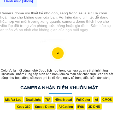
Camera dome với thiết kế nhỏ gọn, sang trọng sẽ là sự lựa chọn
hoàn hảo cho không gian của bạn. Với kiểu dáng tinh tế, dễ dàng
hòa hợp với môi trường xung quanh, camera dome thích hợp cho
việc lắp đặt trong văn phòng, cửa hàng hoặc gia đình. Đảm bảo sự
an toàn và an ninh cho không gian của bạn mỗi ngày.
ColorVu là một công nghệ được tích hợp trong camera quan sát chính hãng
Hikvision , nhằm cung cấp hình ảnh ban đêm có màu sắc chân thực, các chi tiết
cũng như hoạt động sẽ được ghi lại rõ ràng ngay cả trong điều kiện ánh sáng
yếu hay thậm chí là không có ánh sáng. Công nghệ ColorVu trong camera mang
lại khả năng nhận diện đối tượng tốt hơn trong mọi điều kiện ánh sáng
CAMERA NHẬN DIỆN KHUÔN MẶT
Mic Và Loa
Dual Light
78°
Hồng Ngoại
Full Color
AI
CMOS
Xoay 360
Speed Dome
AI Coding
IP66
3D DNR
'