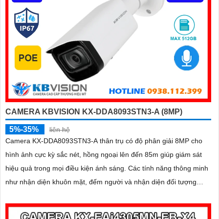
CAMERA KBVISION KX-DDA8093STN3-A (8MP)
5%-35%
liên hệ
Camera KX-DDA8093STN3-A thân trụ có độ phân giải 8MP cho
hình ảnh cực kỳ sắc nét, hồng ngoại lên đến 85m giúp giám sát
hiệu quả trong mọi điều kiện ánh sáng. Các tính năng thông minh
như nhận diện khuôn mặt, đếm người và nhận diện đối tượng
cùng khe cắm thẻ Micro SD 512GB mang lại sự tiện lợi tối đa
được bảo vệ với chuẩn IP67, IK10 và hỗ trợ PoE, camera đảm