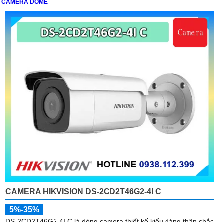
CAMERA DOME
CAMERA HIKVISION DS-2CD2T46G2-4I C
5%-35%
DS-2CD2T46G2-4I C là dòng camera thiết kế kiểu dáng thân chắc