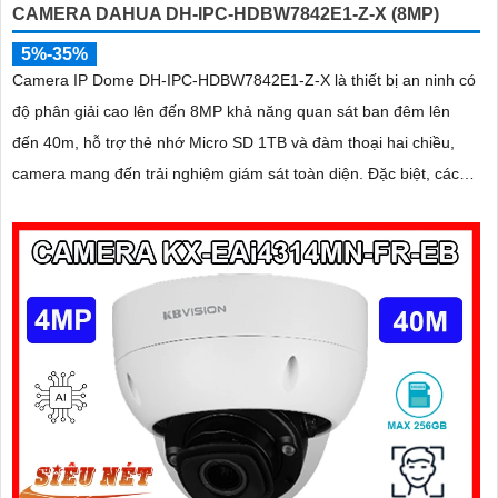
CAMERA DAHUA DH-IPC-HDBW7842E1-Z-X (8MP)
5%-35%
Camera IP Dome DH-IPC-HDBW7842E1-Z-X là thiết bị an ninh có
độ phân giải cao lên đến 8MP khả năng quan sát ban đêm lên
đến 40m, hỗ trợ thẻ nhớ Micro SD 1TB và đàm thoại hai chiều,
camera mang đến trải nghiệm giám sát toàn diện. Đặc biệt, các
tính năng AI thông minh như nhận diện khuôn mặt và đếm người
giúp nâng cao hiệu quả quản lý và an ninh cho mọi không gian
trong nhà