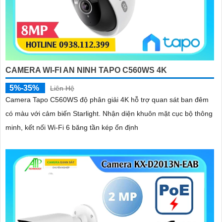
CAMERA WI-FI AN NINH TAPO C560WS 4K
5%-35%
Liên Hệ
Camera Tapo C560WS độ phân giải 4K hỗ trợ quan sát ban đêm
có màu với cảm biến Starlight. Nhận diện khuôn mặt cục bộ thông
minh, kết nối Wi-Fi 6 băng tần kép ổn định