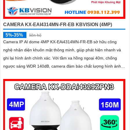
CAMERA KX-EAI4314MN-FR-EB KBVISION (4MP)
5%-35%
liên hệ
Camera IP AI dome 4MP KX-EAi4314MN-FR-EB sở hữu công
nghệ nhận diện khuôn mặt thông minh, giúp phát hiện nhanh và
ghi lại hình ảnh chính xác. Với tầm xa hồng ngoại 40m, chống
ngược sáng WDR 140dB, camera đảm bảo chất lượng hình ảnh
vượt trội trong mọi điều kiện