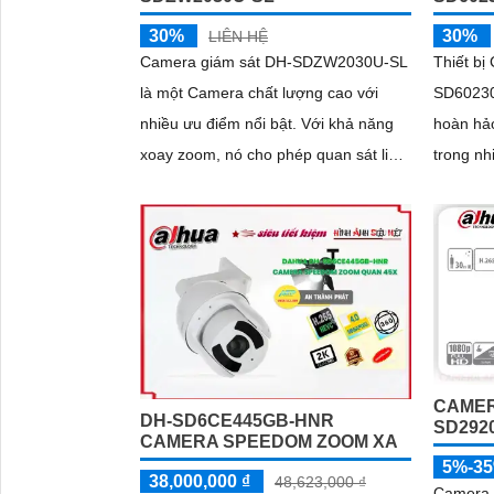
30%
30%
LIÊN HỆ
Camera giám sát DH-SDZW2030U-SL
Thiết b
là một Camera chất lượng cao với
SD60230
nhiều ưu điểm nổi bật. Với khả năng
hoàn hảo
xoay zoom, nó cho phép quan sát linh
trong nhi
hoạt và chi tiết
độ phân 
và khả...
CAMER
DH-SD6CE445GB-HNR
SD292
CAMERA SPEEDOM ZOOM XA
5%-3
38,000,000 ₫
48,623,000 ₫
Camera