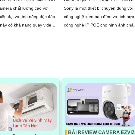
amera chất lượng cao với
Sony là một thiết bị chuyên dụng với
 hiện đại và tính năng độc đáo.
công nghệ xem ban đêm và tích hợp
này có khả năng quay video
công nghệ IP POE cho hình ảnh chất
với độ phân giải cao, đảm bảo
lượng cao. Camera này được trang bị
 sắc nét trong mọi điều kiện
cảm...
g
BÀI REVIEW CAMERA EZVIZ