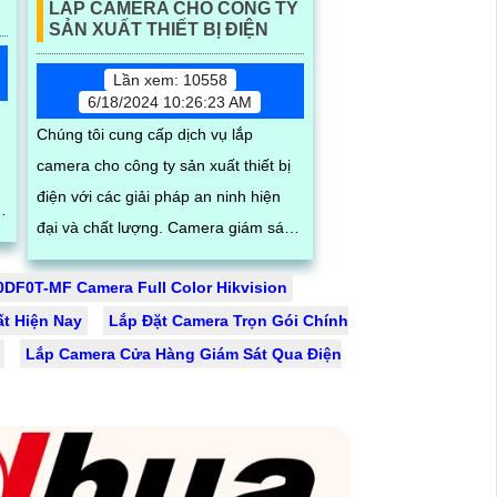
LẮP CAMERA CHO CÔNG TY
SẢN XUẤT THIẾT BỊ ĐIỆN
Lần xem: 10558
6/18/2024 10:26:23 AM
Chúng tôi cung cấp dịch vụ lắp
camera cho công ty sản xuất thiết bị
điện với các giải pháp an ninh hiện
đại và chất lượng. Camera giám sát
chất lượng cao với độ phân giải sắc
DF0T-MF Camera Full Color Hikvision
nét, ghi hình cả ngày lẫn đêm
t Hiện Nay
Lắp Đặt Camera Trọn Gói Chính
Lắp Camera Cửa Hàng Giám Sát Qua Điện