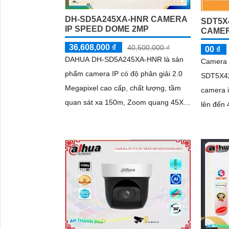
DH-SD5A245XA-HNR CAMERA
SDT5X
IP SPEED DOME 2MP
CAMER
36,608,000 ₫
40,500,000 ₫
00 ₫
DAHUA DH-SD5A245XA-HNR là sản
Camera
phẩm camera IP có độ phân giải 2.0
SDT5X42
Megapixel cao cấp, chất lượng, tầm
camera i
quan sát xa 150m, Zoom quang 45X,
lên đến 
chống ngược sáng tốt,hỗ trợ công
trong mộ
nghệ Starlight cho phép camera ghi
nhạy sá
'
hình trong điều kiện thiếu ánh sáng