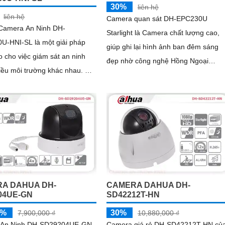
30%
liên hệ
liên hệ
Camera quan sát DH-EPC230U
ị Camera An Ninh DH-
Starlight là Camera chất lượng cao,
U-HNI-SL là một giải pháp
giúp ghi lại hình ảnh ban đêm sáng
 cho việc giám sát an ninh
đẹp nhờ công nghệ Hồng Ngoại
ều môi trường khác nhau. Với
100m. Với khả năng lắp đặt ngoài trời
giải cao lên đến 2 megapixel
và thân kim...
A DAHUA DH-
CAMERA DAHUA DH-
04UE-GN
SD42212T-HN
5%
30%
7,900,000 ₫
10,880,000 ₫
 An Ninh DH-SD29204UE-GN
Camera giá rẻ DH-SD42212T-HN củ