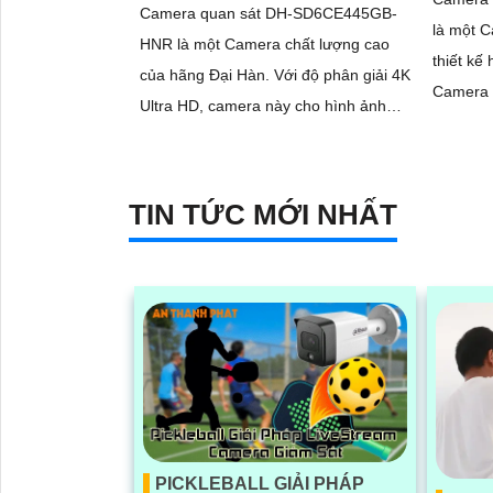
Camera quan sát DH-SD6CE445GB-
là một C
HNR là một Camera chất lượng cao
thiết kế
của hãng Đại Hàn. Với độ phân giải 4K
Camera 
Ultra HD, camera này cho hình ảnh
Full HD 
sắc nét, chi tiết và màu sắc chính xác
hình ảnh
ánh sán
TIN TỨC MỚI NHẤT
PICKLEBALL GIẢI PHÁP