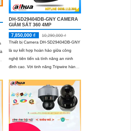
DH-SD29404DB-GNY CAMERA
GIÁM SÁT 360 4MP
7,850,000 ₫
10,290,000 ₫
Thiết bị Camera DH-SD29404DB-GNY
m
là sự kết hợp hoàn hảo giữa công
và
nghệ tiên tiến và tính năng an ninh
đỉnh cao. Với tinh năng Tripwire hàng
rào ảo và Intrusion (chống xâm
ng
nhập)...