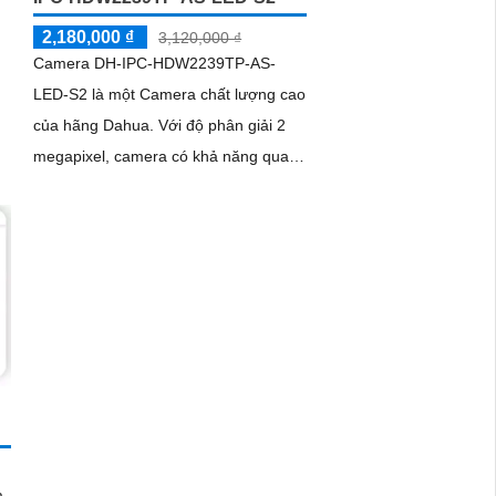
2,180,000 ₫
3,120,000 ₫
Camera DH-IPC-HDW2239TP-AS-
LED-S2 là một Camera chất lượng cao
của hãng Dahua. Với độ phân giải 2
megapixel, camera có khả năng quan
sát chi tiết như nhận diện khuôn mặt,
đọc biển số xe và nhiều hơn nữa
a