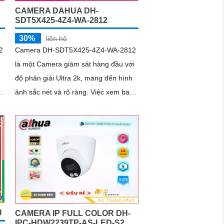
CAMERA DAHUA DH-
SDT5X425-4Z4-WA-2812
30%
liên hệ
2
Camera DH-SDT5X425-4Z4-WA-2812
là một Camera giám sát hàng đầu với
độ phân giải Ultra 2k, mang đến hình
ảnh sắc nét và rõ ràng. Việc xem ban
đêm cũng không là vấn đề, vì
camera...
U
CAMERA IP FULL COLOR DH-
IPC-HDW2239TP-AS-LED-S2