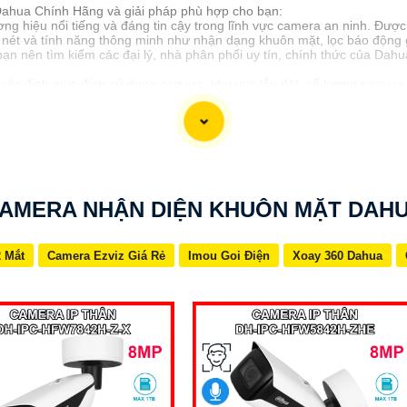
Dahua Chính Hãng và giải pháp phù hợp cho bạn:
 hiệu nổi tiếng và đáng tin cậy trong lĩnh vực camera an ninh. Đượ
 nét và tính năng thông minh như nhận dạng khuôn mặt, lọc báo động g
ạn nên tìm kiếm các đại lý, nhà phân phối uy tín, chính thức của D
xác định mục đích sử dụng camera, khu vực lắp đặt, số lượng camera c
 tham khảo ý kiến của chuyên gia hoặc tư vấn viên để chọn lựa được gi
n Camera Dahua Chính Hãng giá rẻ và giải pháp phù hợp cho mình. Nếu 
AMERA NHẬN DIỆN KHUÔN MẶT DAH
2 Mắt
Camera Ezviz Giá Rẻ
Imou Goi Điện
Xoay 360 Dahua