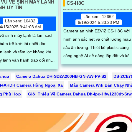
 VỤ VỆ SINH MÁY LẠNH
CS-H8C
H UY TÍN
Lần xem: 12662
Lần xem: 10432
6/19/2024 5:33:23 PM
4/15/2025 9:41:03 AM
Camera an ninh EZVIZ CS-H8C với
 vệ sinh máy lạnh là làm sạch
hình ảnh sắc nét và chất lượng màu
bám trê lưới tải nhiệt dàn
sắc ấn tượng. Thiết kế plastic cùng
n lạnh và tấm lọc không khí
công nghệ AI dễ dàng lắp đặt và kết
y lạnh vận hành trao đổi nhiệt
nối qua điện thoại thông minh.
hòng tốt hơn nâng cao hiệu
ahua
Camera Dahua DH-SD2A200HB-GN-AW-PV-S2
DS-2CE70
n hành của máy lạnh đồng
t kiệm điện và tạo không khí
44AHDH Camera Hồng Ngoại Xa
Mẫu Camera Wifi Bán Chạy Nhấ
ành chống mùi hôi
g Phù Hợp
Giới Thiệu Về Camera Dahua Dh-Ipc-Hfw1230dt-Stw