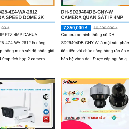
425-4Z4-WA-2812
DH-SD29404DB-GNY-W
A SPEED DOME 2K
CAMERA QUAN SÁT IP 4MP
7,850,000 ₫
00 ₫
10,290,000 ₫
 IP PTZ 4MP DAHUA
Camera an ninh thông số DH-
5-4Z4-WA-2812 là dòng
SD29404DB-GNY-W là một sản phẩ
p thông minh với độ phân giải
tiên tiến với chức năng hàng rào ảo 
4.0mp,tích hợp 2 camera
bảo bệ vành đai. Được cấp nguồn qua
t, Công nghệ Startlight với độ
dây mạng, camera này còn tích hợp
ng cực thấp 0.001Lux/F1
chức năng nhận diện khuôn mặt thô
minh