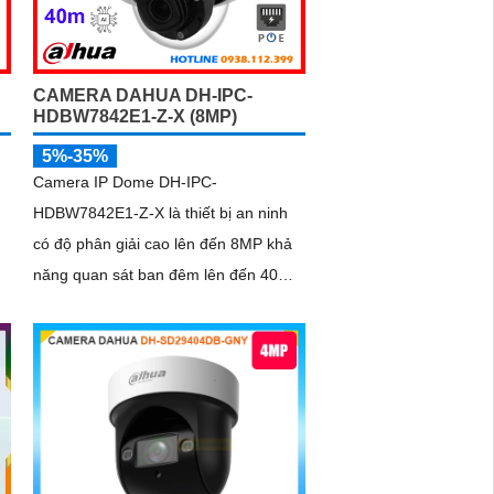
CAMERA DAHUA DH-IPC-
HDBW7842E1-Z-X (8MP)
5%-35%
Camera IP Dome DH-IPC-
HDBW7842E1-Z-X là thiết bị an ninh
có độ phân giải cao lên đến 8MP khả
P
năng quan sát ban đêm lên đến 40m,
hỗ trợ thẻ nhớ Micro SD 1TB và đàm
thoại hai chiều, camera mang đến trải
nghiệm giám sát toàn diện. Đặc biệt,
ễ
các tính năng AI thông minh như nhận
diện khuôn mặt và đếm người giúp
nâng cao hiệu quả quản lý và an ninh
cho mọi không gian trong nhà