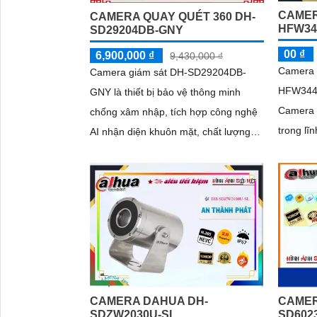
CAMER
CAMERA QUAY QUÉT 360 DH-
HFW34
SD29204DB-GNY
00 ₫
6,900,000 ₫
9,430,000 ₫
Camera 
Camera giám sát DH-SD29204DB-
HFW344
GNY là thiết bị bảo vệ thông minh
Camera c
chống xâm nhập, tích hợp công nghệ
trong lĩnh
AI nhận diện khuôn mặt, chất lượng
phân giả
hình ảnh sắc nét 2.0 MP FULL HD
người dù
1080P
ảnh rõ né
CAMERA DAHUA DH-
CAMER
SDZW2030U-SL
SD602