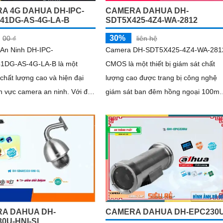
A 4G DAHUA DH-IPC-
CAMERA DAHUA DH-
41DG-AS-4G-LA-B
SDT5X425-4Z4-WA-2812
30%
00 ₫
liên hệ
An Ninh DH-IPC-
Camera DH-SDT5X425-4Z4-WA-281
1DG-AS-4G-LA-B là một
CMOS là một thiết bị giám sát chất
hất lượng cao và hiện đại
lượng cao được trang bị công nghệ
 vực camera an ninh. Với độ
giám sát ban đêm hồng ngoại 100m.
i 4K Ultra HD, nó cho phép
Với độ phân giải 4
ng giám sát và ghi lại hình
t với các chi tiết tinh tế
A DAHUA DH-
CAMERA DAHUA DH-EPC230
30U-HNI-SL