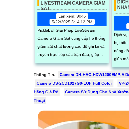
DỊCH
LIVESTREAM CAMERA GIÁM
NHAN
SÁT
Lần xem: 9046
5/22/2025 5:14:12 PM
Pickleball Giải Pháp LiveStream
Dịch vụ
Camera Giám Sát cung cấp hệ thống
bụi bẩn 
giám sát chất lượng cao để ghi lại và
nóng dà
truyền trực tiếp các trận đấu, giúp
giúp má
người xem dễ dàng theo dõi trận đấu
trong p
trong thời gian thực. Người dùng có
Thông Tin:
Camera DH-HAC-HDW1200EMP-A D
suất vầ
thể cắt video khoảnh khắc hay trực
thời tiế
Camera DS-2CD1027G0-LUF Full Color
VP-2
tiếp và dễ dàng
trong l
Hãng Giá Rẻ
Camera Sử Dụng Cho Nhà Xưởn
Thoại