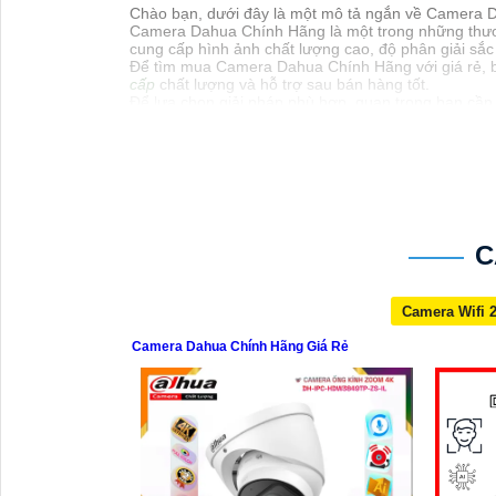
Chào bạn, dưới đây là một mô tả ngắn về Camera 
Camera Dahua Chính Hãng là một trong những thương
cung cấp hình ảnh chất lượng cao, độ phân giải sắc
Để tìm mua Camera Dahua Chính Hãng với giá rẻ, b
cấp
chất lượng và hỗ trợ sau bán hàng tốt.
Để lựa chọn giải pháp phù hợp, quan trọng bạn cần 
zoom, cảnh báo... Với những yếu tố này, bạn có thể
Chúc bạn thành công trong việc tìm hiểu và lựa chọ
để mình giúp bạn nhé!
C
Camera Wifi 
Camera Dahua Chính Hãng Giá Rẻ