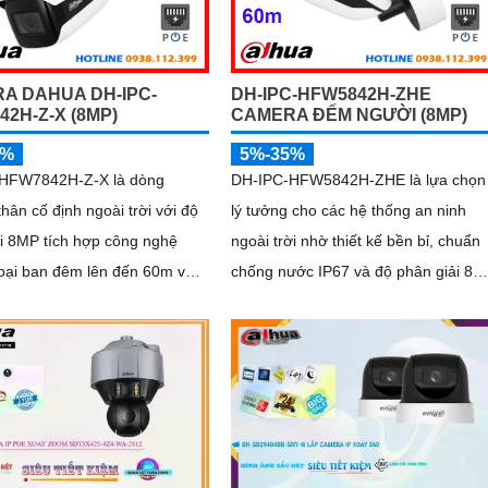
A DAHUA DH-IPC-
DH-IPC-HFW5842H-ZHE
2H-Z-X (8MP)
CAMERA ĐẾM NGƯỜI (8MP)
5%
5%-35%
HFW7842H-Z-X là dòng
DH-IPC-HFW5842H-ZHE là lựa chọn
hân cố định ngoài trời với độ
lý tưởng cho các hệ thống an ninh
i 8MP tích hợp công nghệ
ngoài trời nhờ thiết kế bền bỉ, chuẩn
oại ban đêm lên đến 60m và
chống nước IP67 và độ phân giải 8M
thẻ nhớ hỗ trợ tối đa 1TB.
cho hình ảnh sắc nét vượt trội.
hỗ trợ đếm người, nhận diện
Camera tích hợp mic ghi âm, khe thẻ
ặt thông minh, chuẩn nén
nhớ hỗ trợ đến 1TB, hồng ngoại tầm
 tiêu chuẩn chống nước IP67,
xa 60m và kết nối PoE giúp lắp đặt d
cho các khu vực giám sát
dàng, tiết kiệm chi phí
ời, hỗ trợ tính năng quản lý
e hiệu quả cho các bãi giữ xe