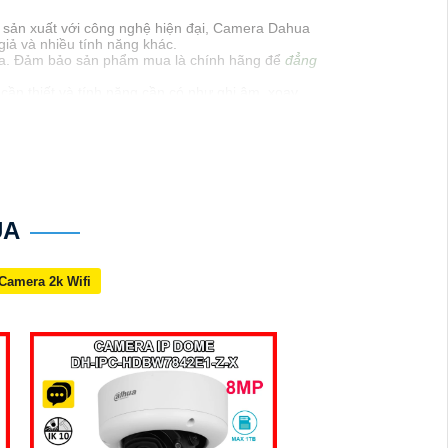
c sản xuất với công nghệ hiện đại, Camera Dahua
iả và nhiều tính năng khác.
ahua. Đảm bảo sản phẩm mua là chính hãng để
đẳng
ần thiết và tính năng cần có như ghi âm, xoay,
ải pháp tốt nhất cho nhu cầu của bạn.
cần thêm thông tin hoặc hỗ trợ, hãy để lại câu hỏi
UA
Camera 2k Wifi