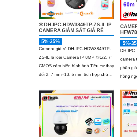
✲ DH-IPC-HDW3849TP-ZS-IL IP
CAMER
CAMERA GIÁM SÁT GIÁ RẺ
HFW784
5%-35%
5%-3
Camera giá rẻ DH-IPC-HDW3849TP-
DH-IPC-
ZS-IL là loại Camera IP 8MP @1/2. 7"
camera t
CMOS cảm biến hình ảnh Tiêu cự thay
phân giả
đổi 2. 7 mm–13. 5 mm tích hợp chức
hồng ng
năng Thu âm phát hiện chuyển động
khe cắm 
thông...
Camera 
khuôn m
POE, đạt
phù hợp 
ngoài tr
chỗ đỗ x