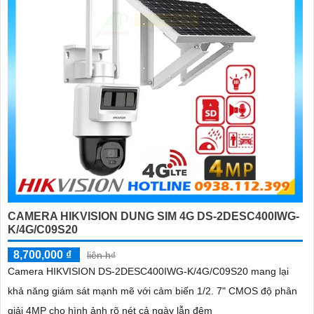
CAMERA HIKVISION DUNG SIM 4G DS-2DESC400IWG-
K/4G/C09S20
8,700,000 ₫
liên h₫
Camera HIKVISION DS-2DESC400IWG-K/4G/C09S20 mang lại
khả năng giám sát mạnh mẽ với cảm biến 1/2. 7" CMOS độ phân
giải 4MP cho hình ảnh rõ nét cả ngày lẫn đêm