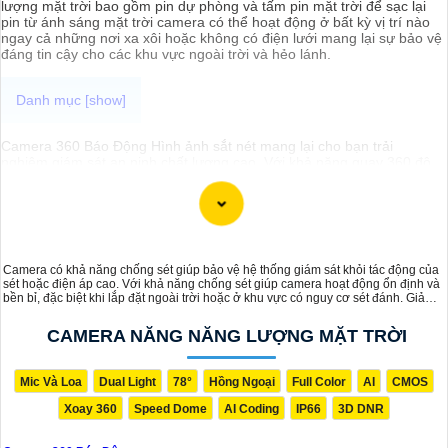
lượng mặt trời bao gồm pin dự phòng và tấm pin mặt trời để sạc lại
pin từ ánh sáng mặt trời camera có thể hoạt động ở bất kỳ vị trí nào
ngay cả những nơi xa xôi hoặc không có điện lưới mang lại sự bảo vệ
đáng tin cậy cho các khu vực ngoài trời và hẻo lánh.
Camera 360 Báo Động Hình ảnh sắt nét mang lại cho bạn trải
nghiệm giám sát an ninh chất lượng cao. Với khả năng quay 360 độ,
camera này giúp bạn theo dõi mọi góc độ một cách toàn diện. Hình
ảnh được ghi lại rõ nét, chất lượng cao, giúp bạn nắm bắt mọi chi tiết
một cách dễ dàng. Đặc điểm chất lượng hơn tính năng báo động
thông minh sẽ cảnh báo ngay lập tức khi phát hiện sự cố, giúp gia
tăng an ninh cho ngôi nhà hoặc cơ sở của bạn. Camera 360 Báo
Động Hình ảnh sắt nét là sự lựa chọn lý tưởng để bảo vệ và giám sát
Camera có khả năng chống sét giúp bảo vệ hệ thống giám sát khỏi tác động của
an ninh cho bạn và gia đình.
sét hoặc điện áp cao. Với khả năng chống sét giúp camera hoạt động ổn định và
bền bỉ, đặc biệt khi lắp đặt ngoài trời hoặc ở khu vực có nguy cơ sét đánh. Giảm
thiểu nguy cơ hư hỏng do quá tải điện từ, đảm bảo an toàn và kéo dài tuổi thọ
của camera, ngay cả trong điều kiện thời tiết khắc nghiệt.
CAMERA NĂNG NĂNG LƯỢNG MẶT TRỜI
Mic Và Loa
Dual Light
78°
Hồng Ngoại
Full Color
AI
CMOS
Xoay 360
Speed Dome
AI Coding
IP66
3D DNR