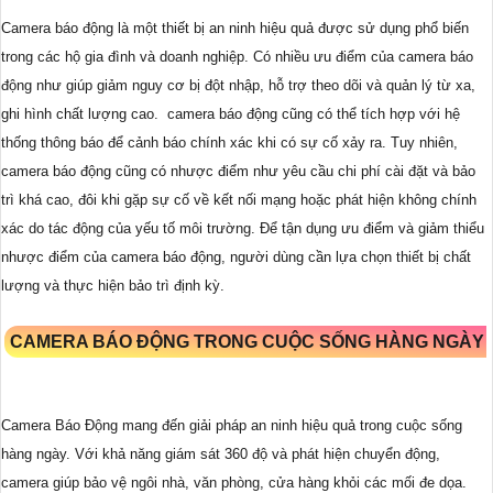
Camera báo động là một thiết bị an ninh hiệu quả được sử dụng phổ biến
trong các hộ gia đình và doanh nghiệp. Có nhiều ưu điểm của camera báo
động như giúp giảm nguy cơ bị đột nhập, hỗ trợ theo dõi và quản lý từ xa,
ghi hình chất lượng cao.
camera báo động cũng có thể tích hợp với hệ
thống thông báo để cảnh báo chính xác khi có sự cố xảy ra. Tuy nhiên,
camera báo động cũng có nhược điểm như yêu cầu chi phí cài đặt và bảo
trì khá cao, đôi khi gặp sự cố về kết nối mạng hoặc phát hiện không chính
xác do tác động của yếu tố môi trường. Để tận dụng ưu điểm và giảm thiểu
nhược điểm của camera báo động, người dùng cần lựa chọn thiết bị chất
lượng và thực hiện bảo trì định kỳ.
CAMERA BÁO ĐỘNG TRONG CUỘC SỐNG HÀNG NGÀY
Camera Báo Động mang đến giải pháp an ninh hiệu quả trong cuộc sống
hàng ngày. Với khả năng giám sát 360 độ và phát hiện chuyển động,
camera giúp bảo vệ ngôi nhà, văn phòng, cửa hàng khỏi các mối đe dọa.