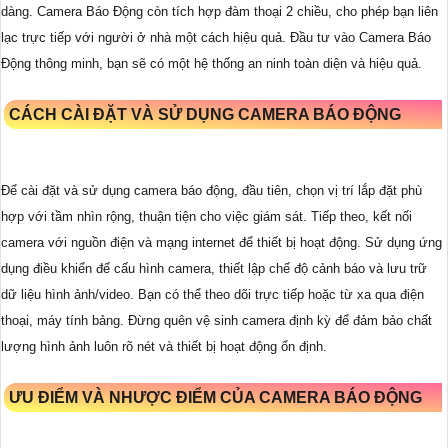
dàng. Camera Báo Động còn tích hợp đàm thoại 2 chiều, cho phép bạn liên
lạc trực tiếp với người ở nhà một cách hiệu quả. Đầu tư vào Camera Báo
Động thông minh, bạn sẽ có một hệ thống an ninh toàn diện và hiệu quả.
CÁCH CÀI ĐẶT VÀ SỬ DỤNG CAMERA BÁO ĐỘNG
Để cài đặt và sử dụng camera báo động, đầu tiên, chọn vị trí lắp đặt phù
hợp với tầm nhìn rộng, thuận tiện cho việc giám sát. Tiếp theo, kết nối
camera với nguồn điện và mạng internet để thiết bị hoạt động. Sử dụng ứng
dụng điều khiển để cấu hình camera, thiết lập chế độ cảnh báo và lưu trữ
dữ liệu hình ảnh/video. Bạn có thể theo dõi trực tiếp hoặc từ xa qua điện
thoại, máy tính bảng. Đừng quên vệ sinh camera định kỳ để đảm bảo chất
lượng hình ảnh luôn rõ nét và thiết bị hoạt động ổn định.
ƯU ĐIỂM VÀ NHƯỢC ĐIỂM CỦA CAMERA BÁO ĐỘNG