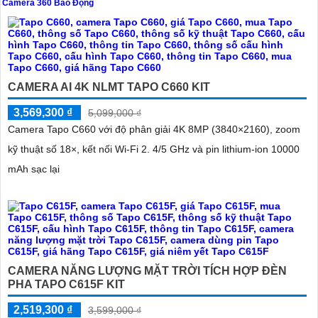
Camera 360 Báo Động
CAMERA AI 4K NLMT TAPO C660 KIT
'
3,569,300 ₫
5,099,000 ₫
Camera Tapo C660 với độ phân giải 4K 8MP (3840×2160), zoom
kỹ thuật số 18×, kết nối Wi-Fi 2. 4/5 GHz và pin lithium-ion 10000
mAh sạc lại
CAMERA NĂNG LƯỢNG MẶT TRỜI TÍCH HỢP ĐÈN
PHA TAPO C615F KIT
2,519,300 ₫
3,599,000 ₫