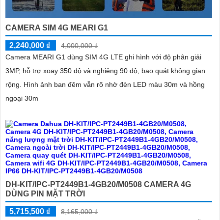
CAMERA SIM 4G MEARI G1
2,240,000 ₫
4,000,000 ₫
Camera MEARI G1 dùng SIM 4G LTE ghi hình với độ phân giải
3MP, hỗ trợ xoay 350 độ và nghiêng 90 độ, bao quát không gian
rộng. Hình ảnh ban đêm vẫn rõ nhờ đèn LED màu 30m và hồng
ngoại 30m
DH-KIT/IPC-PT2449B1-4GB20/M0508 CAMERA 4G
DÙNG PIN MẶT TRỜI
5,715,500 ₫
8,165,000 ₫