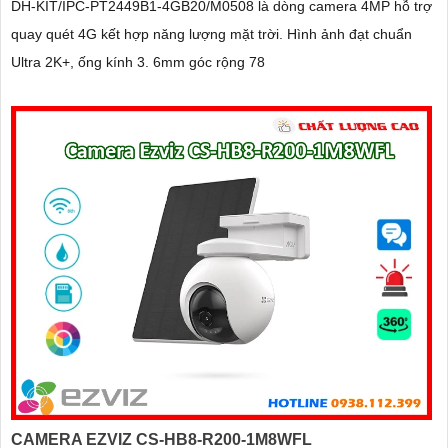
DH-KIT/IPC-PT2449B1-4GB20/M0508 là dòng camera 4MP hỗ trợ
quay quét 4G kết hợp năng lượng mặt trời. Hình ảnh đạt chuẩn
Ultra 2K+, ống kính 3. 6mm góc rộng 78
CAMERA EZVIZ CS-HB8-R200-1M8WFL