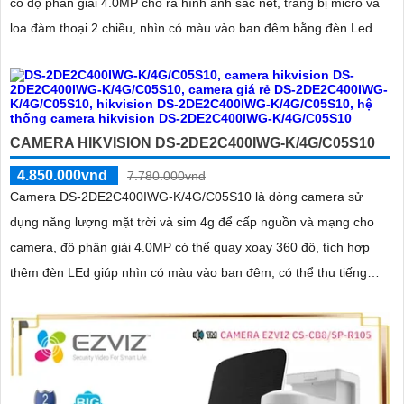
có độ phân giải 4.0MP cho ra hình ảnh sắc nét, trang bị micro và
loa đàm thoại 2 chiều, nhìn có màu vào ban đêm bằng đèn Led
khoảng cách 30m
CAMERA HIKVISION DS-2DE2C400IWG-K/4G/C05S10
4.850.000vnd
7.780.000vnd
Camera DS-2DE2C400IWG-K/4G/C05S10 là dòng camera sử
dụng năng lượng mặt trời và sim 4g để cấp nguồn và mạng cho
camera, độ phân giải 4.0MP có thể quay xoay 360 độ, tích hợp
thêm đèn LEd giúp nhìn có màu vào ban đêm, có thể thu tiếng
kèm hình ảnh từ micro trên camera