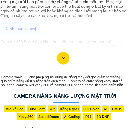
lượng mặt trời bao gồm pin dự phòng và tấm pin mặt trời để sạc lại
pin từ ánh sáng mặt trời camera có thể hoạt động ở bất kỳ vị trí nào
ngay cả những nơi xa xôi hoặc không có điện lưới mang lại sự bảo vệ
đáng tin cậy cho các khu vực ngoài trời và hẻo lánh.
Camera 360 Báo Động Hình ảnh sắt nét mang lại cho bạn trải
nghiệm giám sát an ninh chất lượng cao. Với khả năng quay 360 độ,
camera này giúp bạn theo dõi mọi góc độ một cách toàn diện. Hình
ảnh được ghi lại rõ nét, chất lượng cao, giúp bạn nắm bắt mọi chi tiết
một cách dễ dàng. Đặc điểm chất lượng hơn tính năng báo động
thông minh sẽ cảnh báo ngay lập tức khi phát hiện sự cố, giúp gia
tăng an ninh cho ngôi nhà hoặc cơ sở của bạn. Camera 360 Báo
Động Hình ảnh sắt nét là sự lựa chọn lý tưởng để bảo vệ và giám sát
Camera xoay 360 cho phép người dùng dễ dàng thay đổi góc giám sát thông
an ninh cho bạn và gia đình.
qua chức năng điều hướng trên điện thoại. Camera có chức năng xoay 360 có
hai dạng: camera wifi xoay 360 và camera 360 speed dome, tích hợp chức năng
PTZ (Pan-Tilt-Zoom). Nhờ khả năng xoay linh hoạt, camera 360 giúp giám sát
một diện tích rộng, nâng cao hiệu quả bảo mật và cung cấp cái nhìn tổng quát
CAMERA NĂNG NĂNG LƯỢNG MẶT TRỜI
hơn về khu vực cần quan sát.
Mic Và Loa
Dual Light
78°
Hồng Ngoại
Full Color
AI
CMOS
Xoay 360
Speed Dome
AI Coding
IP66
3D DNR