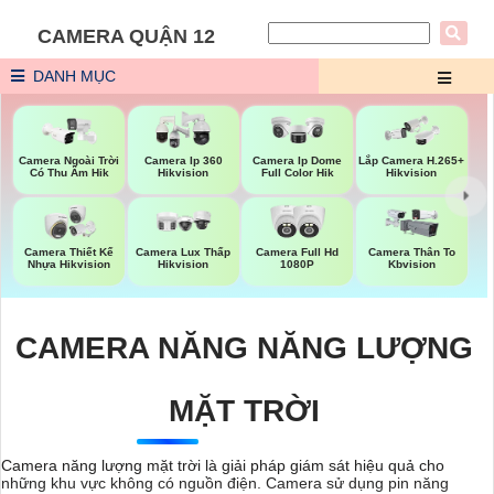
CAMERA QUẬN 12
DANH MỤC
Camera Ngoài Trời
Camera Ip 360
Camera Ip Dome
Lắp Camera H.265+
Có Thu Âm Hik
Hikvision
Full Color Hik
Hikvision
Camera Thiết Kế
Camera Lux Thấp
Camera Full Hd
Camera Thân To
Nhựa Hikvision
Hikvision
1080P
Kbvision
CAMERA NĂNG NĂNG LƯỢNG
MẶT TRỜI
Camera năng lượng mặt trời là giải pháp giám sát hiệu quả cho
những khu vực không có nguồn điện. Camera sử dụng pin năng