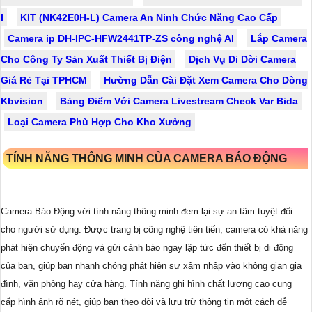
I
KIT (NK42E0H-L) Camera An Ninh Chức Năng Cao Cấp
Camera ip DH-IPC-HFW2441TP-ZS công nghệ AI
Lắp Camera
Cho Công Ty Sản Xuất Thiết Bị Điện
Dịch Vụ Di Dời Camera
Giá Rẻ Tại TPHCM
Hường Dẫn Cài Đặt Xem Camera Cho Dòng
Kbvision
Bảng Điểm Với Camera Livestream Check Var Bida
Loại Camera Phù Hợp Cho Kho Xưởng
TÍNH NĂNG THÔNG MINH CỦA CAMERA BÁO ĐỘNG
Camera Báo Động với tính năng thông minh đem lại sự an tâm tuyệt đối
cho người sử dụng. Được trang bị công nghệ tiên tiến, camera có khả năng
phát hiện chuyển động và gửi cảnh báo ngay lập tức đến thiết bị di động
của bạn, giúp bạn nhanh chóng phát hiện sự xâm nhập vào không gian gia
đình, văn phòng hay cửa hàng. Tính năng ghi hình chất lượng cao cung
cấp hình ảnh rõ nét, giúp bạn theo dõi và lưu trữ thông tin một cách dễ