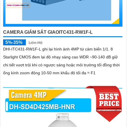
CAMERA GIÁM SÁT GIAOITC431-RW1F-L
5%-35%
Liên Hệ
DHI-ITC431-RW1F-L ghi lại hình ảnh 4MP từ cảm biến 1/1. 8
Starlight CMOS đem lại độ nhạy sáng cao WDR ~90-140 dB giữ
chi tiết vượt trội khi có ngược sáng hoặc môi trường tối đồng thời
ống kính zoom động 10-50 mm khẩu độ tối đa ≈ F1