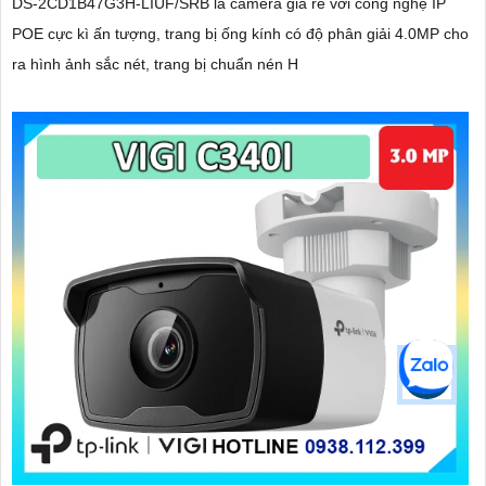
DS-2CD1B47G3H-LIUF/SRB là camera giá rẻ với công nghệ IP
POE cực kì ấn tượng, trang bị ống kính có độ phân giải 4.0MP cho
ra hình ảnh sắc nét, trang bị chuẩn nén H