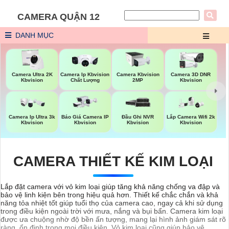
CAMERA QUẬN 12
DANH MỤC
Camera Ultra 2K
Camera Ip Kbvision
Camera Kbvision
Camera 3D DNR
Kbvision
Chất Lượng
2MP
Kbvision
Báo Giá Camera IP
Camera Ip Ultra 3k
Đầu Ghi NVR
Lắp Camera Wifi 2k
Kbvision
Kbvision
Kbvision
Kbvision
CAMERA THIẾT KẾ KIM LOẠI
Lắp đặt camera với vỏ kim loại giúp tăng khả năng chống va đập và
bảo vệ linh kiện bên trong hiệu quả hơn. Thiết kế chắc chắn và khả
năng tỏa nhiệt tốt giúp tuổi thọ của camera cao, ngay cả khi sử dụng
trong điều kiện ngoài trời với mưa, nắng và bụi bẩn. Camera kim loại
được ưa chuộng nhờ độ bền ấn tượng, mang lại hình ảnh giám sát rõ
ràng, ổn định trong mọi điều kiện. Vỏ kim loại cũng giúp bảo vệ