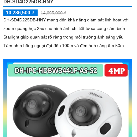
DH-SD4D225DB-HNY
10,286,500 ₫
14,695,000 ₫
DH-SD4D225DB-HNY mang đến khả năng giám sát linh hoạt với
zoom quang học 25x cho hình ảnh chi tiết từ xa cùng cảm biến
Starlight giúp quan sát rõ ràng trong môi trường ánh sáng yếu
Tầm nhìn hồng ngoại đạt đến 100m và đèn ánh sáng ấm 50m
giúp hình ảnh ban đêm luôn sắc nét Camera hỗ trợ chống nước
IP67 cùng tốc độ khung hình 30fps@1080p ổn định