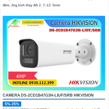
đêm, ống kính thay đổi 2. 7–13. 5mm
CAMERA DS-2CD1B47G3H-LIUF/SRB HIKVISION
5%-35%