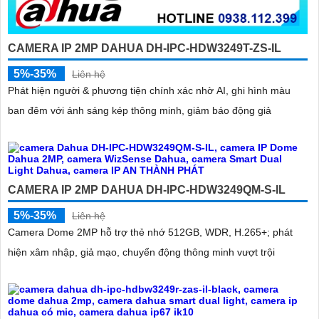
CAMERA IP 2MP DAHUA DH-IPC-HDW3249T-ZS-IL
5%-35%
Liên hệ
Phát hiện người & phương tiện chính xác nhờ AI, ghi hình màu
ban đêm với ánh sáng kép thông minh, giảm báo động giả
CAMERA IP 2MP DAHUA DH-IPC-HDW3249QM-S-IL
5%-35%
Liên hệ
Camera Dome 2MP hỗ trợ thẻ nhớ 512GB, WDR, H.265+; phát
hiện xâm nhập, giả mạo, chuyển động thông minh vượt trội