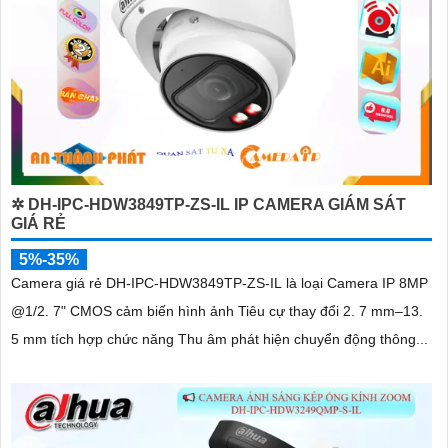
✲ DH-IPC-HDW3849TP-ZS-IL IP CAMERA GIÁM SÁT
GIÁ RẺ
5%-35%
Camera giá rẻ DH-IPC-HDW3849TP-ZS-IL là loại Camera IP 8MP
@1/2. 7" CMOS cảm biến hình ảnh Tiêu cự thay đổi 2. 7 mm–13.
5 mm tích hợp chức năng Thu âm phát hiện chuyển động thông...