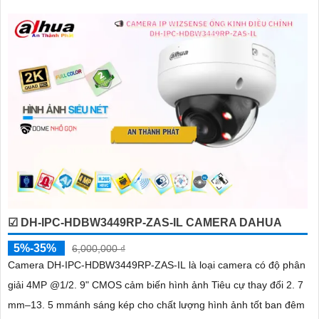
☑ DH-IPC-HDBW3449RP-ZAS-IL CAMERA DAHUA
5%-35%
6,000,000 ₫
Camera DH-IPC-HDBW3449RP-ZAS-IL là loại camera có độ phân
giải 4MP @1/2. 9" CMOS cảm biến hình ảnh Tiêu cự thay đổi 2. 7
mm–13. 5 mmánh sáng kép cho chất lượng hình ảnh tốt ban đêm