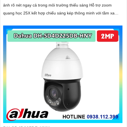
ảnh rõ nét ngay cả trong môi trường thiếu sáng Hỗ trợ zoom
quang học 25X kết hợp chiếu sáng kép thông minh với tầm xa
hồng ngoại 100m và LED ấm 50m Tính năng quay quét linh hoạt
cùng chuẩn chống nước IP67 giúp quan sát ổn định ngoài trời