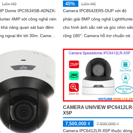
45%
Liên Hệ
Liên Hệ
 IP Dome IPC3534SB-ADNZK-
Camera IPC8542ER5-DUP với độ
Hunter 4MP với công nghệ nén
phân giải 8MP công nghệ LightHunte
5 khả năng quan sát ban đêm
cho hình ảnh sắc nét và góc nhìn siê
ngoại lên tới 30m. Camera
rộng 180°. Camera hỗ trợ chuẩn nén
 micro đạt chuẩn chống nước
Ultra265, hồng ngoại 50m, khe cắm
P67, chống va đập IK10, hỗ trợ
thẻ nhớ lên tới 256GB, chuẩn chống
 tối đa 256GB và PoE, phù hợp
nước bụi IP67 và tính năng đàm thoạ
giải pháp an ninh hiệu quả
hai chiều tiện lợi đây là giải pháp lý
tưởng cho an ninh trong nhà và ngoà
trời
CAMERA UNIVIEW IPC6412LR
X5P
7,500,000 ₫
7,500,000 ₫
Camera IPC6412LR-X5P thuộc dòng