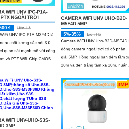
A WIFI UNV IPC-P1A-
 PTX NGOÀI TRỜI
CAMERA WIFI UNV UHO-B2D-
M5F4D 5MP
500 ₫
Liên Hệ
5%-35%
Liên Hệ
WiFi UNV IPC-P1A-M3F4D là
Camera WiFi UNV Uho-B2D-M5F4D 
era chất lượng sắc nét 3.0
dòng camera ngoài trời có độ phân
el quan sát mạnh mẽ với công
giải 5MP. Hồng ngoại ban đêm tầm x
om và PTZ Wifi. Chip CMOS
20m và đèn trắng tầm xa 10m, huẩn
 hơn giúp giám sát ban đêm
IP67 chống nước và bụi. Hỗ trợ thẻ
oại 30m
nhớ MicroSD tối đa 128GB
A WIFI UNV-UHO-S3S-
6D 3MP