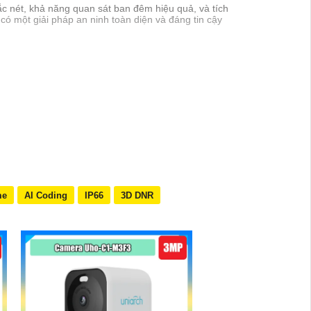
ắc nét, khả năng quan sát ban đêm hiệu quả, và tích
ó một giải pháp an ninh toàn diện và đáng tin cậy
me
AI Coding
IP66
3D DNR