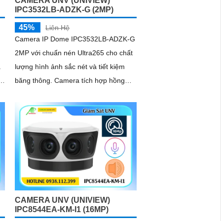
CAMERA UNV (UNIVIEW)
IPC3532LB-ADZK-G (2MP)
45%
Liên Hệ
Camera IP Dome IPC3532LB-ADZK-G
2MP với chuẩn nén Ultra265 cho chất
à
lượng hình ảnh sắc nét và tiết kiệm
băng thông. Camera tích hợp hồng
à
ngoại 40m, công nghệ chống ngược
o
sáng thực WDR 120dB, khe cắm thẻ
nhớ lên tới 128GB, chuẩn chống
nước, bụi IP67 và chống va đập IK10
CAMERA UNV (UNIVIEW)
IPC8544EA-KM-I1 (16MP)