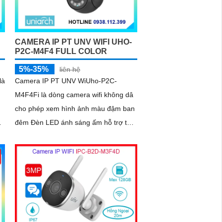
CAMERA IP PT UNV WIFI UHO-
P2C-M4F4 FULL COLOR
5%-35%
liên hệ
là
Camera IP PT UNV WiUho-P2C-
M4F4Fi là dòng camera wifi không dâ
cho phép xem hình ảnh màu đậm ban
đêm Đèn LED ánh sáng ấm hỗ trợ tầm
nhìn ban đêm lên đến 30m vừa chiếu
sáng vừa cảnh báo với độ phân giải 4