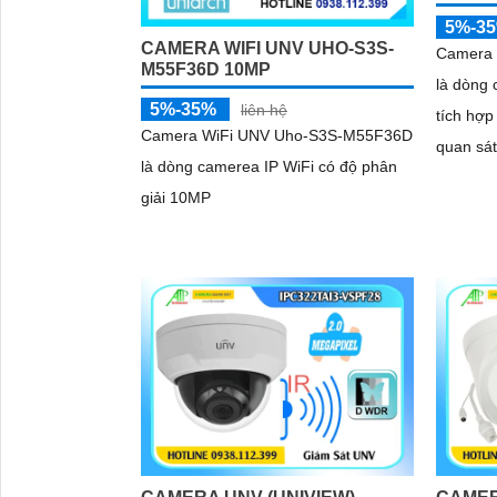
5%-3
CAMERA WIFI UNV UHO-S3S-
Camera
M55F36D 10MP
là dòng
5%-35%
liên hệ
tích hợp
Camera WiFi UNV Uho-S3S-M55F36D
quan sát 
là dòng camerea IP WiFi có độ phân
Có Độ ph
giải 10MP