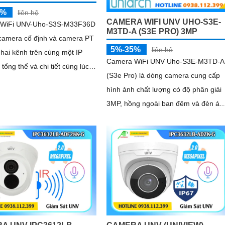
5%
liên hệ
CAMERA WIFI UNV UHO-S3E-
 WiFi UNV-Uho-S3S-M33F36D
M3TD-A (S3E PRO) 3MP
 camera cố định và camera PT
5%-35%
liên hệ
 hai kênh trên cùng một IP
Camera WiFi UNV Uho-S3E-M3TD-A
tổng thể và chi tiết cùng lúc.
(S3e Pro) là dòng camera cung cấp
ân giải 3
hình ảnh chất lượng có độ phân giải
3MP, hồng ngoài ban đêm và đèn án
sáng ấm tầm ca lên đến 10m