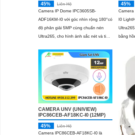
45%
45%
Liên Hệ
Camera IP Dome IPC3605SB-
Camera
ADF16KM-I0 với góc nhìn rộng 180°có
I0 Light
độ phân giải 5MP cùng chuẩn nén
Ultra26
Ultra265, cho hình ảnh sắc nét và tiết
bằng hồng 
kiệm băng thông. Camera tích hợp
tích hợp
hồng ngoại tầm xa 20m khe cắm thẻ
và bụi I
nhớ tối đa 256GB, micro ghi âm và đạt
thẻ nhớ
chuẩn chống nước, bụi IP67, phù hợp
cho các 
sử dụng trong nhà và những nơi ẩm
ướt
CAMERA UNV (UNIVIEW)
IPC86CEB-AF18KC-I0 (12MP)
45%
Liên Hệ
Camera IPC86CEB-AF18KC-I0 là