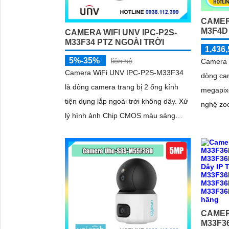
CAMER
M3F4D
CAMERA WIFI UNV IPC-P2S-
M33F34 PTZ NGOÀI TRỜI
1,436,
5%-35%
liên hệ
Camera 
Camera WiFi UNV IPC-P2S-M33F34
dòng cam
là dòng camera trang bị 2 ống kính
megapix
tiện dụng lắp ngoài trời không dây. Xử
nghệ zo
lý hình ảnh Chip CMOS màu sáng
màu đẹp
hơn. Hình ảnh ban đêm rõ nhờ Hồng
hồng ng
Ngoại 30m
CAMER
M33F3