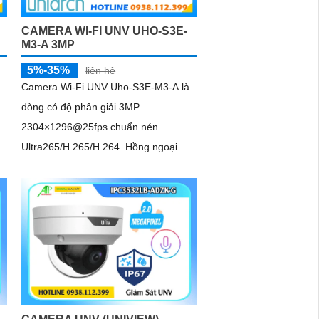
CAMERA WI-FI UNV UHO-S3E-
M3-A 3MP
5%-35%
liên hệ
Camera Wi-Fi UNV Uho-S3E-M3-A là
dòng có độ phân giải 3MP
2304×1296@25fps chuẩn nén
h
Ultra265/H.265/H.264. Hồng ngoại
ban đêm tầm xa lên đến 10m, tích hợp
mic và loa trong phạm vi 3m