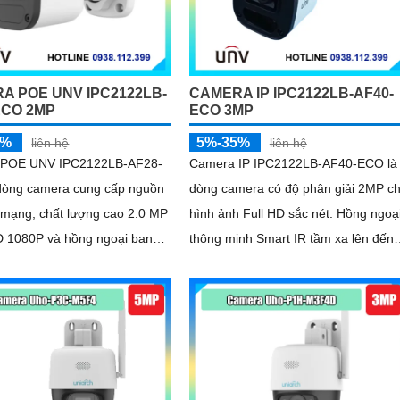
A POE UNV IPC2122LB-
CAMERA IP IPC2122LB-AF40-
ECO 2MP
ECO 3MP
5%
5%-35%
liên hệ
liên hệ
 POE UNV IPC2122LB-AF28-
Camera IP IPC2122LB-AF40-ECO là
dòng camera cung cấp nguồn
dòng camera có độ phân giải 2MP c
 mạng, chất lượng cao 2.0 MP
hình ảnh Full HD sắc nét. Hồng ngoạ
 1080P và hồng ngoại ban
thông minh Smart IR tầm xa lên đến
 xa 30m
30m chống lóa. Công nghệ Human
Detection 2