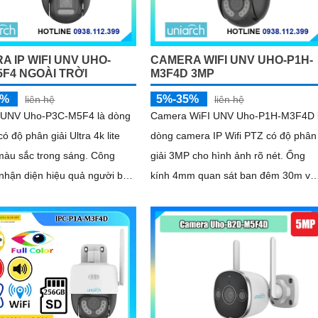
A IP WIFI UNV UHO-
CAMERA WIFI UNV UHO-P1H-
5F4 NGOÀI TRỜI
M3F4D 3MP
5%
5%-35%
liên hệ
liên hệ
UNV Uho-P3C-M5F4 là dòng
Camera WiFI UNV Uho-P1H-M3F4D 
ó độ phân giải Ultra 4k lite
dòng camera IP Wifi PTZ có độ phân
màu sắc trong sáng. Công
giải 3MP cho hình ảnh rõ nét. Ống
nhận diện hiệu quả người ban
kính 4mm quan sát ban đêm 30m và
n chặn báo động giả
ánh sáng ấm 30m