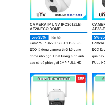
CAMERA IP UNV IPC3612LB-
CAMER
AF28-ECO DOME
AF28-
'
5%-35%
5%-3
liên hệ
Camera IP UNV IPC3612LB-AF28-
Camera
ECO là dòng camera thiết kế dạng
ECO là 
dome nhỏ gọn. Chất lượng hình ảnh
qua dây
cao có độ phân giải 2MP FULL HD
FULL HD
1080P
đêm tầm