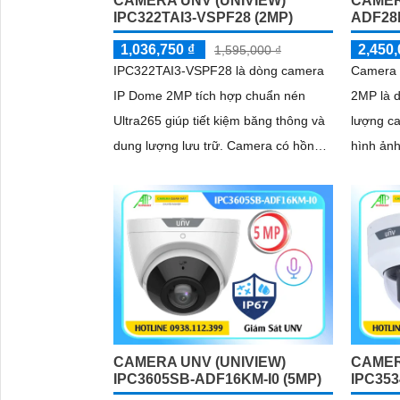
CAMERA UNV (UNIVIEW)
CAMER
IPC322TAI3-VSPF28 (2MP)
ADF28
1,036,750 ₫
2,450,
1,595,000 ₫
IPC322TAI3-VSPF28 là dòng camera
Camera
IP Dome 2MP tích hợp chuẩn nén
2MP là 
Ultra265 giúp tiết kiệm băng thông và
lượng ca
dung lượng lưu trữ. Camera có hồng
hình ảnh
ngoại thông minh (Smart IR) với tầm
thông. Camera được trang bị hồng
xa 30m, đạt chuẩn chống nước, bụi
ngoại 30
IP67 và chống va đập IK10, đảm bảo
đa 128GB
hoạt động bền bỉ trong mọi điều kiện,
và đạt c
hỗ trợ PoE giúp lắp đặt dễ dàng và tiết
IP67, ph
kiệm chi phí
đặt
CAMERA UNV (UNIVIEW)
CAMER
IPC3605SB-ADF16KM-I0 (5MP)
IPC353