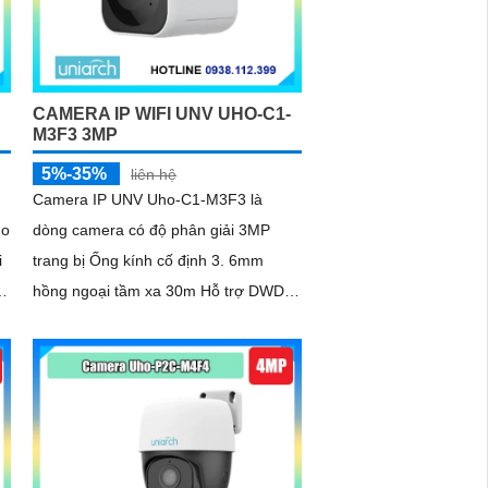
CAMERA IP WIFI UNV UHO-C1-
M3F3 3MP
5%-35%
liên hệ
Camera IP UNV Uho-C1-M3F3 là
ho
dòng camera có độ phân giải 3MP
i
trang bị Ống kính cố định 3. 6mm
hồng ngoại tầm xa 30m Hỗ trợ DWDR
chống ngược sáng cải thiện hình ảnh