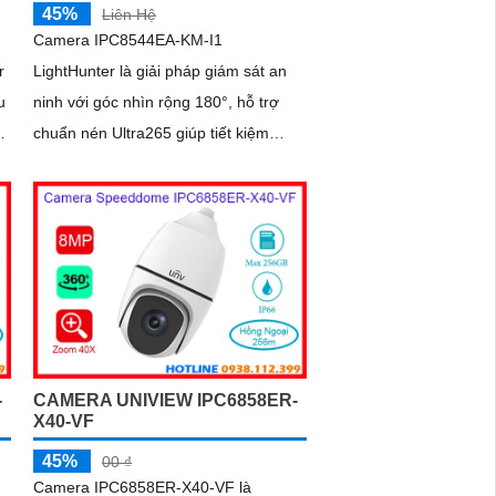
45%
Liên Hệ
Camera IPC8544EA-KM-I1
r
LightHunter là giải pháp giám sát an
u
ninh với góc nhìn rộng 180°, hỗ trợ
chuẩn nén Ultra265 giúp tiết kiệm
băng thông. Camera tích hợp hồng
ngoại 50m, khe cắm thẻ nhớ lên tới
i
256GB, đạt chuẩn chống nước và bụi
IP67, cùng tính năng đàm thoại 2
i
chiều tiện lợi hỗ trợ công nghệ PoE
camera dễ dàng lắp đặt và sử dụng
hiệu quả
-
CAMERA UNIVIEW IPC6858ER-
X40-VF
45%
00 ₫
Camera IPC6858ER-X40-VF là