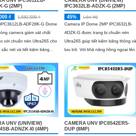
A UNV IPC3612LB-
CAMERA UNV (UNIVIEW)
K-G (2MP)
IPC3632LB-ADZK-G (2MP)
000 ₫
45%
1,592,500 ₫
Liên Hệ
 IPC3612LB-ADF28K-G Dome
Camera IP Dome 2MP IPC3632LB-
dòng camera giám sát chất
ADZK-G được trang bị chuẩn nén
o với chuẩn nén Ultra265 cho
Ultra265 giúp tiết kiệm băng thông v
 sắc nét và tiết kiệm băng
lưu trữ. Với khả năng hồng ngoại lên
tới 40m, tự động chuyển ngày đêm v
m khe cắm thẻ nhớ hỗ trợ tối
cân bằng ánh sáng trắng, camera ch
, tích hợp micro, hỗ trợ POE
chất lượng hình ảnh sắc nét dù trong
huẩn chống nước, chống bụi
điều kiện ánh sáng yếu
ù hợp cho mọi điều kiện lắp
A UNV (UNIVIEW)
CAMERA UNV IPC8542ER5-
4SB-ADNZK-I0 (4MP)
DUP (8MP)