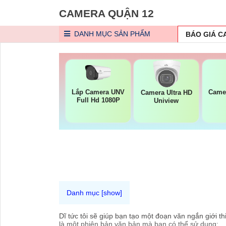
CAMERA QUẬN 12
DANH MỤC
SẢN PHẨM
BÁO GIÁ 
Lắp Camera UNV
Came
Camera Ultra HD
Full Hd 1080P
Uniview
Dĩ tức tôi sẽ giúp bạn tạo một đoạn văn ngắn giới 
là một phiên bản văn bản mà bạn có thể sử dụng: