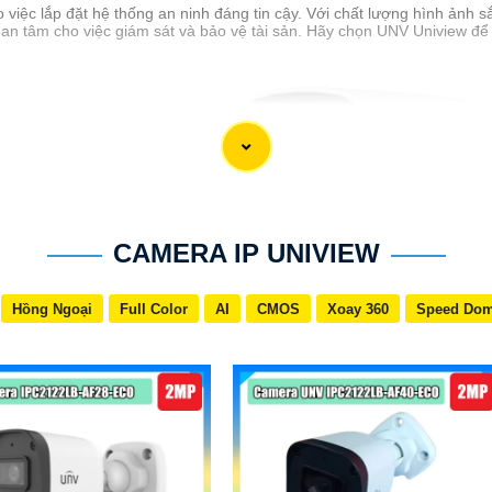
iệc lắp đặt hệ thống an ninh đáng tin cậy. Với chất lượng hình ảnh s
n tâm cho việc giám sát và bảo vệ tài sản. Hãy chọn UNV Uniview để c
CAMERA IP UNIVIEW
Hồng Ngoại
Full Color
AI
CMOS
Xoay 360
Speed Do