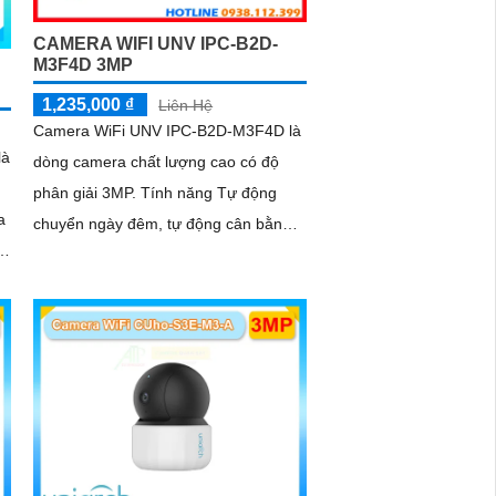
CAMERA WIFI UNV IPC-B2D-
M3F4D 3MP
1,235,000 ₫
Liên Hệ
Camera WiFi UNV IPC-B2D-M3F4D là
là
dòng camera chất lượng cao có độ
phân giải 3MP. Tính năng Tự động
a
chuyển ngày đêm, tự động cân bằng
ánh sáng trắng, chống gợn, chống
nhiễu