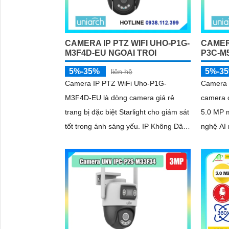
CAMERA IP PTZ WIFI UHO-P1G-
CAMER
M3F4D-EU NGOAI TROI
P3C-M
5%-35%
5%-3
liên hệ
Camera IP PTZ WiFi Uho-P1G-
Camera 
M3F4D-EU là dòng camera giá rẻ
camera c
trang bị đặc biệt Starlight cho giám sát
5.0 MP 
tốt trong ánh sáng yếu. IP Không Dây
nghệ AI 
chip hình ảnh 3.0 megapixel 2k lite
đêm ngă