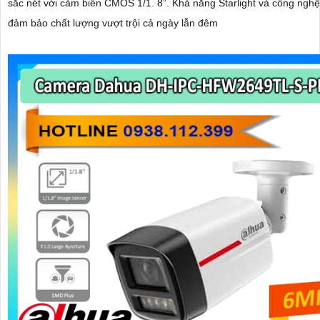
sắc nét với cảm biến CMOS 1/1. 8”. Khả năng Starlight và công nghệ AI-ISP
đảm bảo chất lượng vượt trội cả ngày lẫn đêm