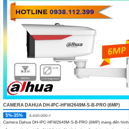
CAMERA DAHUA DH-IPC-HFW2649M-S-B-PRO (6MP)
5%-35%
4,430,000 ₫
Camera Dahua DH-IPC-HFW2649M-S-B-PRO (6MP) mang đến hình