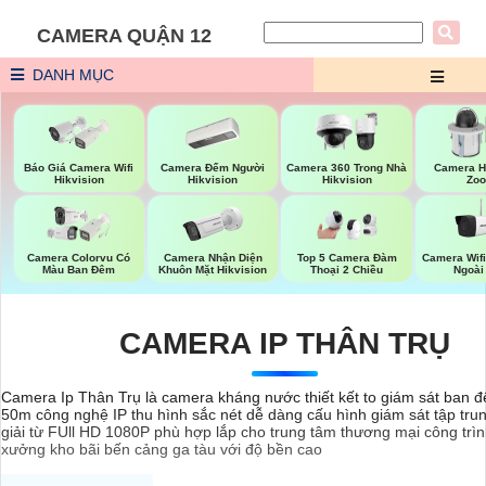
CAMERA QUẬN 12
DANH MỤC
Báo Giá Camera Wifi
Camera Đếm Người
Camera 360 Trong Nhà
Camera H
Hikvision
Hikvision
Hikvision
Zo
Camera Nhận Diện
Camera Wifi
Camera Colorvu Có
Top 5 Camera Đàm
Khuôn Mặt Hikvision
Ngoài
Màu Ban Đêm
Thoại 2 Chiều
CAMERA IP THÂN TRỤ
Camera Ip Thân Trụ là camera kháng nước thiết kết to giám sát ban 
50m công nghệ IP thu hình sắc nét dễ dàng cấu hình giám sát tập tru
giải từ FUll HD 1080P phù hợp lắp cho trung tâm thương mại công trì
xưởng kho bãi bến cảng ga tàu với độ bền cao