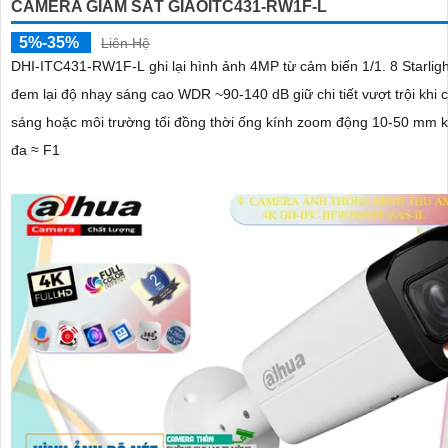
CAMERA GIÁM SÁT GIAOITC431-RW1F-L
5%-35%
Liên Hệ
DHI-ITC431-RW1F-L ghi lại hình ảnh 4MP từ cảm biến 1/1. 8 Starli
đem lại độ nhạy sáng cao WDR ~90-140 dB giữ chi tiết vượt trội khi
sáng hoặc môi trường tối đồng thời ống kính zoom động 10-50 mm k
đa ≈ F1