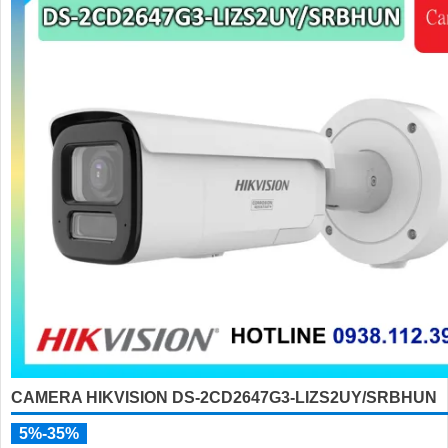
'
CAMERA HIKVISION DS-2CD2647G3-LIZS2UY/SRBHUN
5%-35%