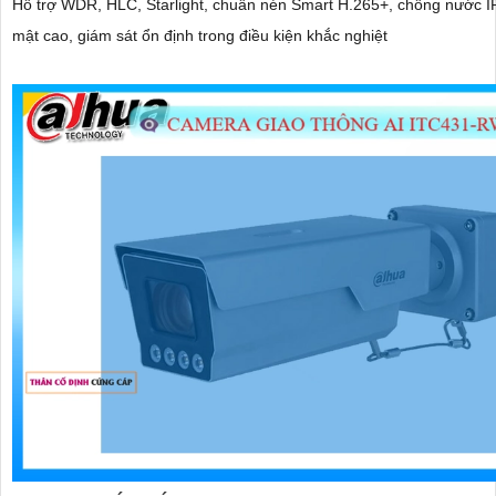
Hỗ trợ WDR, HLC, Starlight, chuẩn nén Smart H.265+, chống nước I
mật cao, giám sát ổn định trong điều kiện khắc nghiệt