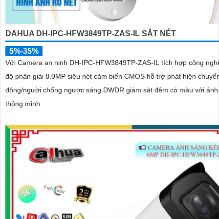
DAHUA DH-IPC-HFW3849TP-ZAS-IL SẮT NÉT
5%-35%
Với Camera an ninh DH-IPC-HFW3849TP-ZAS-IL tích hợp công ngh
độ phân giải 8.0MP siêu nét cảm biến CMOS hỗ trợ phát hiện chuyể
động/người chống ngược sáng DWDR giám sát đêm có màu với ánh
thông minh