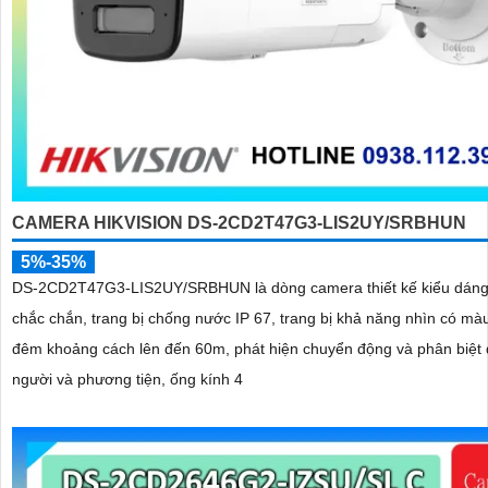
CAMERA HIKVISION DS-2CD2T47G3-LIS2UY/SRBHUN
5%-35%
DS-2CD2T47G3-LIS2UY/SRBHUN là dòng camera thiết kế kiểu dáng
chắc chắn, trang bị chống nước IP 67, trang bị khả năng nhìn có màu vào ban
đêm khoảng cách lên đến 60m, phát hiện chuyển động và phân biệt
người và phương tiện, ống kính 4