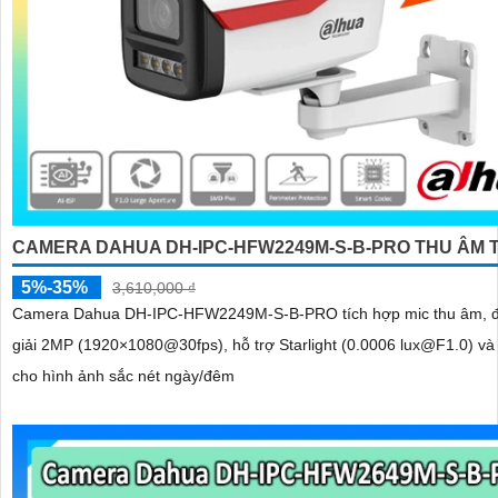
CAMERA DAHUA DH-IPC-HFW2249M-S-B-PRO THU ÂM 
5%-35%
3,610,000 ₫
Camera Dahua DH-IPC-HFW2249M-S-B-PRO tích hợp mic thu âm, 
giải 2MP (1920×1080@30fps), hỗ trợ Starlight (0.0006 lux@F1.0) và
cho hình ảnh sắc nét ngày/đêm