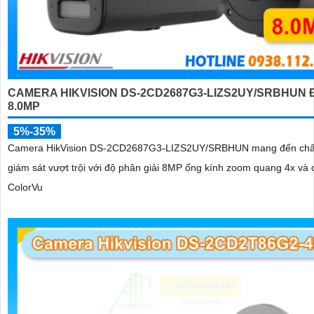
CAMERA HIKVISION DS-2CD2687G3-LIZS2UY/SRBHUN 
8.0MP
5%-35%
Camera HikVision DS-2CD2687G3-LIZS2UY/SRBHUN mang đến chấ
giám sát vượt trội với độ phân giải 8MP ống kính zoom quang 4x và
ColorVu