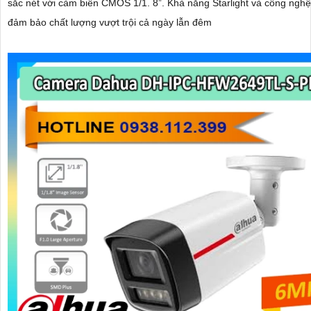
sắc nét với cảm biến CMOS 1/1. 8”. Khả năng Starlight và công nghệ AI-ISP
đảm bảo chất lượng vượt trội cả ngày lẫn đêm