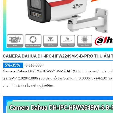
CAMERA DAHUA DH-IPC-HFW2249M-S-B-PRO THU ÂM 
5%-35%
3,610,000 ₫
Camera Dahua DH-IPC-HFW2249M-S-B-PRO tích hợp mic thu âm, 
giải 2MP (1920×1080@30fps), hỗ trợ Starlight (0.0006 lux@F1.0) và
cho hình ảnh sắc nét ngày/đêm