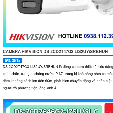
CAMERA HIKVISION DS-2CD2T47G3-LIS2UY/SRBHUN
5%-35%
DS-2CD2T47G3-LIS2UY/SRBHUN là dòng camera thiết kế kiểu dáng
chắc chắn, trang bị chống nước IP 67, trang bị khả năng nhìn có màu vào ban
đêm khoảng cách lên đến 60m, phát hiện chuyển động và phân biệt
người và phương tiện, ống kính 4