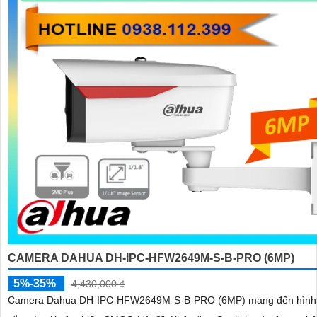
CAMERA DAHUA DH-IPC-HFW2649M-S-B-PRO (6MP)
5%-35%
4,430,000 ₫
Camera Dahua DH-IPC-HFW2649M-S-B-PRO (6MP) mang đến hình