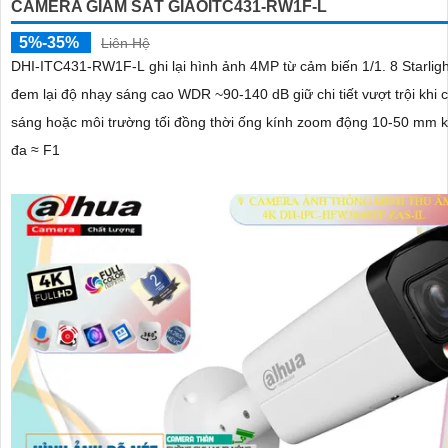
CAMERA GIÁM SÁT GIAOITC431-RW1F-L
5%-35%
Liên Hệ
DHI-ITC431-RW1F-L ghi lại hình ảnh 4MP từ cảm biến 1/1. 8 Starli
đem lại độ nhạy sáng cao WDR ~90-140 dB giữ chi tiết vượt trội khi
sáng hoặc môi trường tối đồng thời ống kính zoom động 10-50 mm k
đa ≈ F1