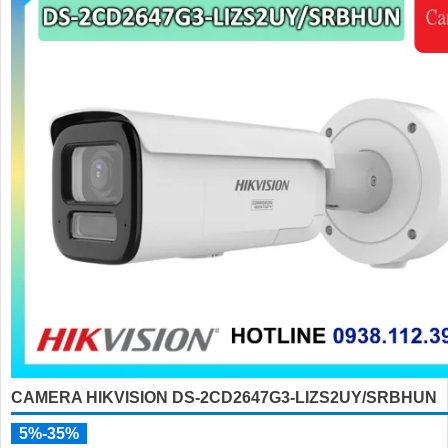
'
CAMERA HIKVISION DS-2CD2647G3-LIZS2UY/SRBHUN
5%-35%