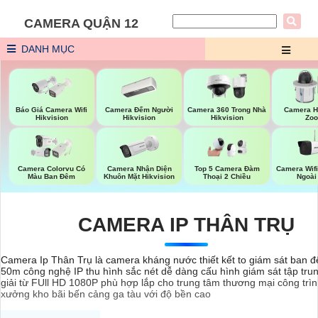
CAMERA QUẬN 12
DANH MỤC
Báo Giá Camera Wifi
Camera Đếm Người
Camera 360 Trong Nhà
Camera H
Hikvision
Hikvision
Hikvision
Zo
Camera Nhận Diện
Camera Wifi
Camera Colorvu Có
Top 5 Camera Đàm
Khuôn Mặt Hikvision
Ngoài
Màu Ban Đêm
Thoại 2 Chiều
CAMERA IP THÂN TRỤ
Camera Ip Thân Trụ là camera kháng nước thiết kết to giám sát ban 
50m công nghệ IP thu hình sắc nét dễ dàng cấu hình giám sát tập tru
giải từ FUll HD 1080P phù hợp lắp cho trung tâm thương mại công trì
xưởng kho bãi bến cảng ga tàu với độ bền cao