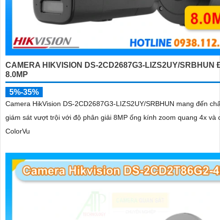
CAMERA HIKVISION DS-2CD2687G3-LIZS2UY/SRBHUN 
8.0MP
5%-35%
Camera HikVision DS-2CD2687G3-LIZS2UY/SRBHUN mang đến chấ
giám sát vượt trội với độ phân giải 8MP ống kính zoom quang 4x và
ColorVu