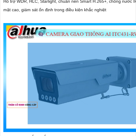
Hỗ trợ WDR, HLC, Starlight, chuẩn nén Smart H.265+, chống nước I
mật cao, giám sát ổn định trong điều kiện khắc nghiệt