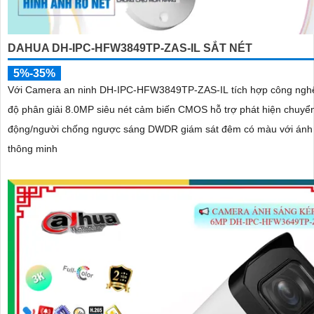
DAHUA DH-IPC-HFW3849TP-ZAS-IL SẮT NÉT
5%-35%
Với Camera an ninh DH-IPC-HFW3849TP-ZAS-IL tích hợp công ngh
độ phân giải 8.0MP siêu nét cảm biến CMOS hỗ trợ phát hiện chuyể
động/người chống ngược sáng DWDR giám sát đêm có màu với ánh
thông minh