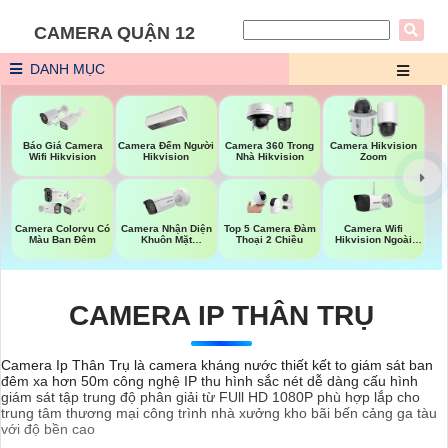
CAMERA QUẬN 12
DANH MỤC
Báo Giá Camera
Camera Đếm Người
Camera 360 Trong
Camera Hikvision
Wifi Hikvision
Hikvision
Nhà Hikvision
Zoom
Camera Nhận Diện
Camera Wifi
Camera Colorvu Có
Top 5 Camera Đàm
Khuôn Mặt
Hikvision Ngoài
Màu Ban Đêm
Thoại 2 Chiều
Hikvision
Trời
CAMERA IP THÂN TRỤ
Camera Ip Thân Trụ là camera kháng nước thiết kết to giám sát ban
đêm xa hơn 50m công nghệ IP thu hình sắc nét dễ dàng cấu hình
giám sát tập trung độ phân giải từ FUll HD 1080P phù hợp lắp cho
trung tâm thương mại công trình nhà xưởng kho bãi bến cảng ga tàu
với độ bền cao