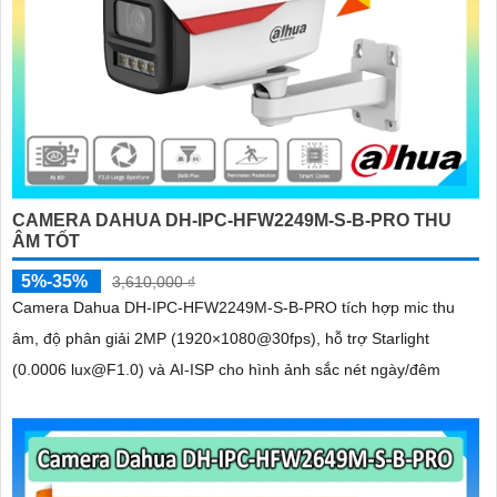
CAMERA DAHUA DH-IPC-HFW2249M-S-B-PRO THU
ÂM TỐT
5%-35%
3,610,000 ₫
Camera Dahua DH-IPC-HFW2249M-S-B-PRO tích hợp mic thu
âm, độ phân giải 2MP (1920×1080@30fps), hỗ trợ Starlight
(0.0006 lux@F1.0) và AI-ISP cho hình ảnh sắc nét ngày/đêm