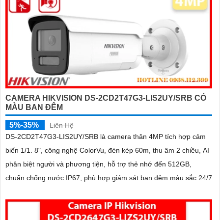
CAMERA HIKVISION DS-2CD2T47G3-LIS2UY/SRB CÓ
MÀU BAN ĐÊM
5%-35%
Liên Hệ
DS-2CD2T47G3-LIS2UY/SRB là camera thân 4MP tích hợp cảm
biến 1/1. 8", công nghệ ColorVu, đèn kép 60m, thu âm 2 chiều, AI
phân biệt người và phương tiện, hỗ trợ thẻ nhớ đến 512GB,
chuẩn chống nước IP67, phù hợp giám sát ban đêm màu sắc 24/7