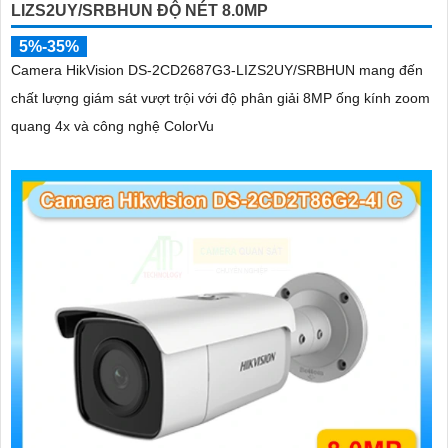
LIZS2UY/SRBHUN ĐỘ NÉT 8.0MP
5%-35%
Camera HikVision DS-2CD2687G3-LIZS2UY/SRBHUN mang đến
chất lượng giám sát vượt trội với độ phân giải 8MP ống kính zoom
quang 4x và công nghệ ColorVu