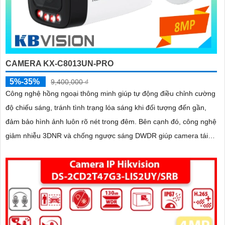
CAMERA KX-C8013UN-PRO
5%-35%
9,400,000 ₫
Công nghệ hồng ngoại thông minh giúp tự động điều chỉnh cường
độ chiếu sáng, tránh tình trạng lóa sáng khi đối tượng đến gần,
đảm bảo hình ảnh luôn rõ nét trong đêm. Bên cạnh đó, công nghệ
giảm nhiễu 3DNR và chống ngược sáng DWDR giúp camera tái
tạo màu sắc chính xác và rõ ràng trong mọi điều kiện ánh sáng
phức tạp như ngược sáng mạnh hay thiếu sáng