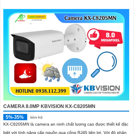
sát ngoài trời chống nước IP67
CAMERA 8.0MP KBVISION KX-C8205MN
5%-35%
liên hệ
KX-C8205MN là camera an ninh chất lượng cao được thiết kế đặc
biệt với tính năng cấp nguồn qua cổng RJ45 tiện lợi. Với độ phân