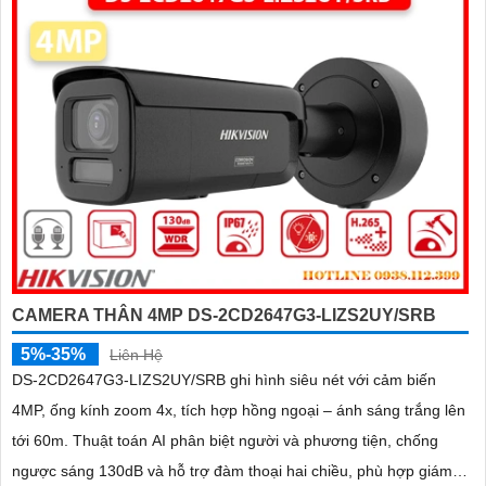
CAMERA THÂN 4MP DS-2CD2647G3-LIZS2UY/SRB
5%-35%
Liên Hệ
DS-2CD2647G3-LIZS2UY/SRB ghi hình siêu nét với cảm biến
4MP, ống kính zoom 4x, tích hợp hồng ngoại – ánh sáng trắng lên
tới 60m. Thuật toán AI phân biệt người và phương tiện, chống
ngược sáng 130dB và hỗ trợ đàm thoại hai chiều, phù hợp giám